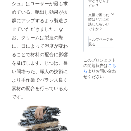
合どうなりま
シュ」はユーザーが最も求
すか？
めている、艶出し効果が抜
支援で困った
時はどこに相
群にアップするよう製造さ
談したらいい
せていただきました。な
ですか？
お、クリームは製造の際
ヘルプページを
見る
に、日によって湿度が変わ
ることで材料の配合に影響
このプロジェクト
を及ぼします、じつは、長
の問題報告は
こち
い間培った、職人の技術に
ら
よりお問い合わ
せください
より手作業でバランス良く
素材の配合を行っているん
です。