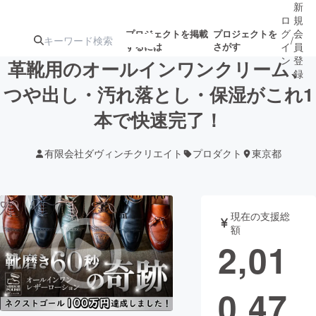
新
ロ
規
グ
会
プロジェクトを掲載
プロジェクトを
/
するには
さがす
イ
員
ン
登
革靴用のオールインワンクリーム、
録
つや出し・汚れ落とし・保湿がこれ1
本で快速完了！
人気のプロ
注目のリ
注目の新着プロ
募集終了が近いプ
もうすぐ公開
ジェクト
ターン
ジェクト
ロジェクト
されます
有限会社ダヴィンチクリエイト
プロダクト
東京都
アート・写真
音楽
現在の支援総
テクノロジー・ガジェット
ゲーム・サ
額
2,01
映像・映画
書籍・雑誌
0,47
ビジネス・起業
チャレンジ