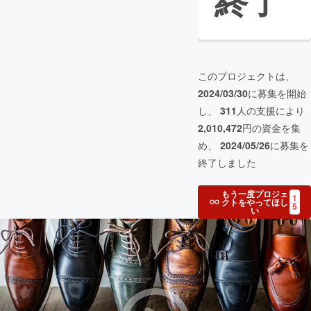
終了
このプロジェクトは、
2024/03/30
に募集を開始
し、
311
人の支援により
2,010,472
円の資金を集
め、
2024/05/26
に募集を
終了しました
もう一度プロジェ
1
クトをやってほし
5
い