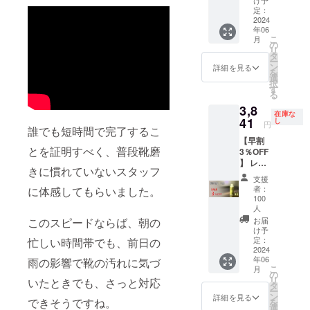
け予
ラーポ
等込み)
定：
リッ
2024
ｘ3＝
年06
シュ60
11,880
こ
月
セカン
円 ※税
の
リ
ズ」5本
込・送
タ
ー
セット
料無料
ン
詳細を見る
を
■セット
※ 割引
選
択
内容 ・
率は製
す
る
「ミ
品本体
3,8
ラーポ
の販売
在庫な
リッ
41
予定価
し
円
誰でも短時間で完了するこ
シュ60
格に対
【早割
セカン
するも
とを証明すべく、普段靴磨
3％OFF
ズ」×5
ので
】 レ
本パッ
す。
きに慣れていないスタッフ
ザー
ケージ
支援
ロー
■一般販
者：
に体感してもらいました。
ション
売予定
100
「ミ
価格
人
ラーポ
3,960円
このスピードならば、朝の
お届
リッ
(消費税
け予
シュ60
定：
忙しい時間帯でも、前日の
等込み)
2024
セカン
ｘ5＝
年06
雨の影響で靴の汚れに気づ
ズ」1本
19,800
こ
月
セット
の
円 ※税
リ
いたときでも、さっと対応
■セット
タ
込・送
ー
内容 ・
ン
料無料
詳細を見る
できそうですね。
を
「ミ
選
※ 割引