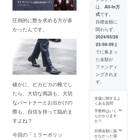
の販売
シュ60
予定価
は、
All-In方
セカン
格に対
式
です。
ズ」×5
するも
圧倒的に艶を求める方が多
本パッ
ので
目標金額に
ケージ
す。
かったんです。
関わらず、
■一般販
売予定
2024/05/26
価格
23:59:59
ま
3,960円
(消費税
でに集まっ
等込み)
た金額が
ｘ5＝
19,800
ファンディ
円 ※税
ングされま
込・送
料無料
す。
確かに、ピカピカの靴でし
※ 割引
率は製
たら、大切な商談も、大切
品本体
支援に関するよ
の販売
なパートナーとお出かけの
くある質問
予定価
格に対
際も、自信を持って臨めま
手数料はいく
するも
らかかります
すよね？
ので
か？
す。
目標金額に届
今回の「ミラーポリッ
かなかった場