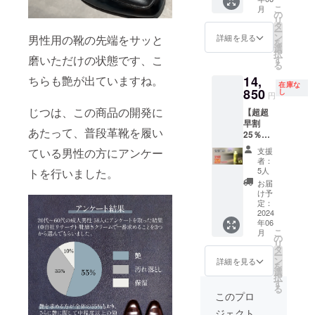
シュ60
ｘ3＝
こ
月
セカン
11,880
の
リ
ズ」3本
円 ※税
タ
ー
セット
込・送
ン
詳細を見る
男性用の靴の先端をサッと
を
■セット
料無料
選
択
内容 ・
磨いただけの状態です、こ
※ 割引
す
る
「ミ
率は製
ちらも艶が出ていますね。
14,
ラーポ
品本体
在庫な
リッ
850
の販売
し
円
シュ60
予定価
じつは、この商品の開発に
【超超
セカン
格に対
早割
ズ」×3
するも
あたって、普段革靴を履い
25％OF
本パッ
ので
F】 レ
ケージ
す。
ている男性の方にアンケー
支援
ザー
■一般販
者：
ロー
売予定
5人
トを行いました。
ション
価格
お届
「ミ
3,960円
け予
ラーポ
(消費税
定：
リッ
2024
等込み)
年06
シュ60
ｘ3＝
こ
月
セカン
11,880
の
リ
ズ」5本
円 ※税
タ
ー
セット
込・送
ン
詳細を見る
を
■セット
料無料
選
択
内容 ・
※ 割引
す
る
「ミ
率は製
このプロ
ラーポ
品本体
ジェクト
リッ