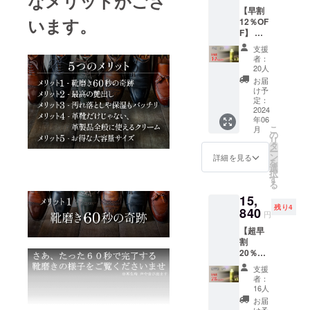
なメリットがござ
【早割
います。
12％OF
F】 レ
ザー
支援
ロー
者：
ション
20人
「ミ
お届
ラーポ
け予
リッ
定：
シュ60
2024
年06
セカン
こ
月
ズ」3本
の
リ
セット
タ
ー
■セット
ン
詳細を見る
を
内容 ・
選
択
「ミ
す
る
ラーポ
15,
リッ
残り4
シュ60
840
円
セカン
【超早
ズ」×3
割
本パッ
20％OF
ケージ
F】 レ
■一般販
支援
ザー
売予定
者：
ロー
価格
16人
ション
3,960円
お届
「ミ
(消費税