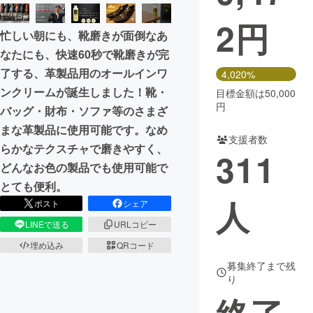
2
円
まちづくり・地域活性化
忙しい朝にも、靴磨きが面倒なあ
なたにも、快速60秒で靴磨きが完
CAMPFIRE for Social Good
CAMPFIRE Creation
了する、革製品用のオールインワ
4,020%
CAMPFIREふるさと納税
machi-ya
コミュニティ
ンクリームが誕生しました！靴・
目標金額は50,000
円
バッグ・財布・ソファ等のさまざ
まな革製品に使用可能です。なめ
支援者数
らかなテクスチャで磨きやすく、
311
どんなお色の製品でも使用可能で
とても便利。
人
ポスト
シェア
LINEで送る
URLコピー
埋め込み
QRコード
募集終了まで残
り