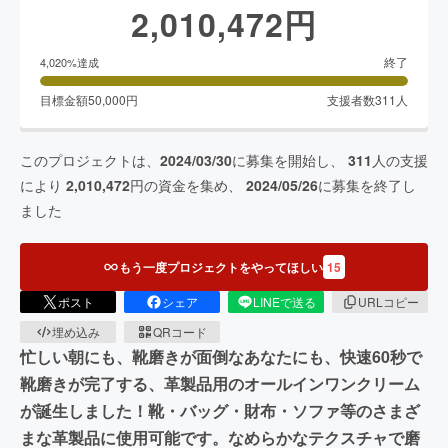
2,010,472
円
終了
4,020
%達成
目標金額
50,000
円
支援者数
311
人
このプロジェクトは、
2024/03/30
に募集を開始し、
311
人の支援
により
2,010,472
円の資金を集め、
2024/05/26
に募集を終了し
ました
もう一度プロジェクトをやってほしい
15
ポスト
シェア
LINEで送る
URLコピー
埋め込み
QRコード
忙しい朝にも、靴磨きが面倒なあなたにも、快速60秒で
靴磨きが完了する、革製品用のオールインワンクリーム
が誕生しました！靴・バッグ・財布・ソファ等のさまざ
まな革製品に使用可能です。なめらかなテクスチャで磨