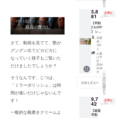
択
ラーポ
す
率は製
る
リッ
品本体
3,8
シュ60
の販売
在庫な
81
セカン
し
予定価
円
ズ」×1
格に対
【早割
本パッ
するも
2％OFF
ケージ
ので
】 レ
■一般販
す。
ザー
売予定
支援
ロー
価格
者：
さて、動画を見てて、艶が
ション
3,960円
100
「ミ
人
(消費税
グングン出てピカピカに
ラーポ
等込み)
お届
リッ
なっていく様子もご覧いた
け予
※税込・
シュ60
定：
送料無
2024
だけましたでしょうか？
セカン
料 ※ 割
年06
ズ」1本
引率は
こ
月
セット
の
製品本
リ
そうなんです、じつは、
■セット
タ
体の販
ー
内容 ・
ン
詳細を見る
売予定
「ミラーポリッシュ」は時
を
「ミ
選
価格に
択
ラーポ
す
対する
間が速いだけじゃないんで
る
リッ
もので
9,7
シュ60
す！
す。
在庫な
42
セカン
し
円
ズ」×1
【超超
一般的な靴磨きクリームよ
本パッ
早割
ケージ