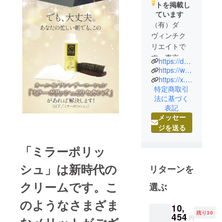
トを掲載し
ています
（有）ダ
ヴィンチク
リエイトで
す、東京が
https://davinci-presents.com/
拠点です。
https://www.instagram.com/davincicreate/
当社では主
https://x.com/davincicreateJP
特定商取引
に問題解決
法に基づく
型の商品を
表記
リリースし
メッセー
ておりま
ジを送る
す。
あなたの問
「ミラーポリッ
題を解決で
シュ」は新時代の
きれば嬉し
リターンを
いです！日
クリームです。こ
選ぶ
頃の応援あ
りがとうご
のようなさまざま
10,
ざいます！
残り30
454
円