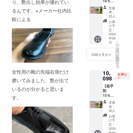
18％OF
り、艶出し効果が優れてい
■一般販
F】 レ
売予定
支援
るんです。※メーカー社内比
ザー
価格
者：
ロー
3,960円
20人
較による
ション
(消費税
お届
「ミ
等込み)
け予
ラーポ
定：
※税込・
リッ
2024
送料無
年06
シュ60
料 ※ 割
こ
月
セカン
の
引率は
リ
ズ」3本
タ
製品本
ー
セット
ン
体の販
詳細を見る
を
■セット
選
売予定
択
内容 ・
す
価格に
る
「ミ
対する
女性用の靴の先端右側だけ
10,
ラーポ
もので
在庫な
リッ
098
し
す。
円
磨いてみました、艶が出て
シュ60
【超早
セカン
いるのが分かると思いま
割
ズ」×3
15％OF
本パッ
す。
F】 レ
ケージ
支援
ザー
■一般販
者：
ロー
売予定
50人
ション
価格
お届
「ミ
3,960円
け予
ラーポ
(消費税
定：
リッ
2024
等込み)
年06