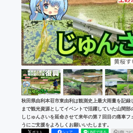
まちづくり・地域活性化
秋田県由利本荘市東由利は観測史上最大雨量を記録
まで観光資源としてイベントで活躍していた山間部
しじゅんさいを延命させて来年の第７回目の痛車フ
うにご支援をよろしくお願いいたします。
ポスト
シェア
LINEで送る
URLコ