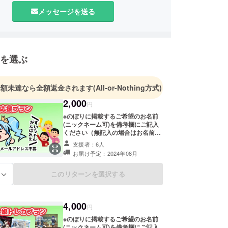
メッセージを送る
を選ぶ
金額未達なら全額返金されます
(All-or-Nothing方式)
2,000
円
※のぼりに掲載するご希望のお名前
(ニックネーム可)を備考欄にご記入
ください（無記入の場合はお名前の
イニシャルを掲載させていただきま
支援者：6人
す） A.お気持ち応援プラン ・お礼
お届け予定：2024年08月
のメッセージと限定公開活動報告を
お送りさせていただきます。 ・
2025年5月道の駅東由利にて開催予
このリターンを選択する
る
定の黄桜すい誕痛車フェスにてのぼ
りにお名前を掲載させていただきま
す（2025年5月中・道の駅東由利商
4,000
業施設に1週間展示、イベント当日
円
会場にて1日展示 ） ご支援のお気持
※のぼりに掲載するご希望のお名前
ちありがたく東由利地域のために活
(ニックネーム可)を備考欄にご記入