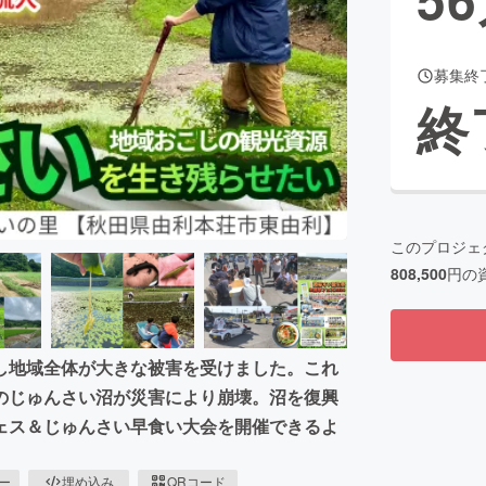
募集終
CAMPFIRE for Social Good
CAMPFIRE Creation
終
CAMPFIREふるさと納税
machi-ya
コミュニティ
このプロジェ
808,500
円の
し地域全体が大きな被害を受けました。これ
のじゅんさい沼が災害により崩壊。沼を復興
ェス＆じゅんさい早食い大会を開催できるよ
ピー
埋め込み
QRコード