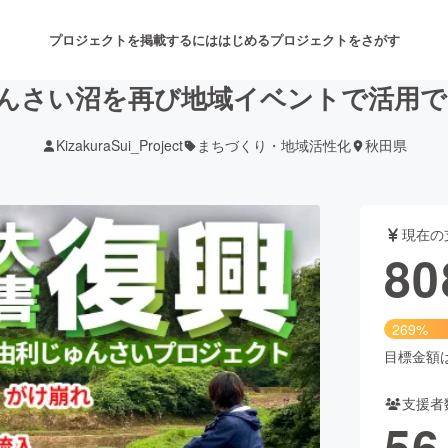
プロジェクトを掲載するには
はじめる
プロジェクトをさがす
んさい沼を再び地域イベントで活用
KizakuraSui_Project
まちづくり・地域活性化
秋田県
注目のリターン
注目の新着プロジェクト
募集終了が近いプロジェクト
も
現在の
音楽
舞台・パフォーマンス
80
ゲーム・サービス開発
フード・飲食店
269%
書籍・雑誌出版
アニメ・漫画
目標金額は3
支援者
チャレンジ
ビューティー・ヘルスケ
56