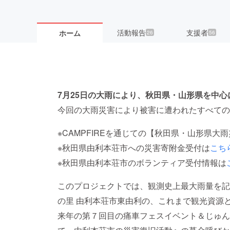
活動報告
支援者
ホーム
26
56
7月25日の大雨により、秋田県・山形県を中
今回の大雨災害により被害に遭われたすべての
※CAMPFIREを通じての【秋田県・山形県大
※秋田県由利本荘市への災害寄附金受付は
こち
※秋田県由利本荘市のボランティア受付情報は
このプロジェクトでは、観測史上最大雨量を記
の里 由利本荘市東由利の、これまで観光資源
来年の第７回目の痛車フェスイベント＆じゅん