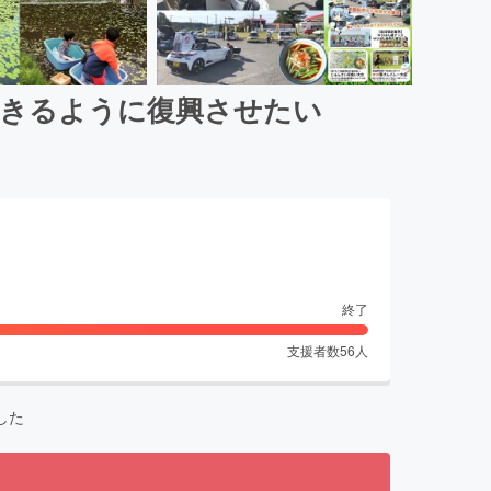
できるように復興させたい
終了
支援者数
56
人
した