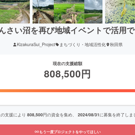
んさい沼を再び地域イベントで活用
KizakuraSui_Project
まちづくり・地域活性化
秋田県
現在の支援総額
808,500
円
人の支援により
808,500
円の資金を集め、
2024/08/31
に募集を終了しま
もう一度プロジェクトをやってほしい