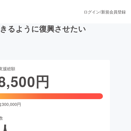
ログイン
/
新規会員登録
できるように復興させたい
うすぐ公開されます
支援総額
プロダクト
8,500
円
ファッション
スポーツ
00,000円
数
ア
ソーシャルグッド
人