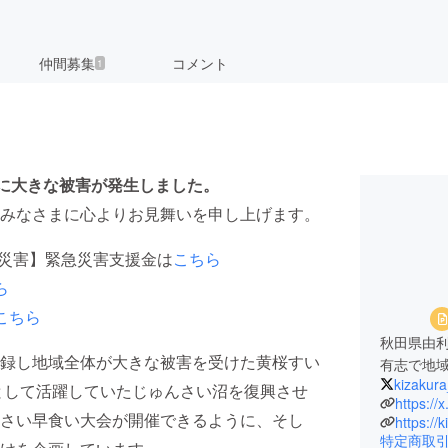
仲間募集
コメント
1
心に大きな被害が発生しました。
みなさまに心よりお見舞いを申し上げます。
雨災害】緊急災害支援金は
こちら
ら
こちら
秋田県由
録し地域全体が大きな被害を受けた黄桜すい
有志で地
kizakura
として活躍していたじゅんさい沼を復興させ
https:/
さい早食い大会が開催できるように、そし
https://k
特定商取