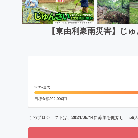
【東由利豪雨災害】じゅ
269
%達成
目標金額
300,000
円
このプロジェクトは、
2024/08/14
に募集を開始し、
56