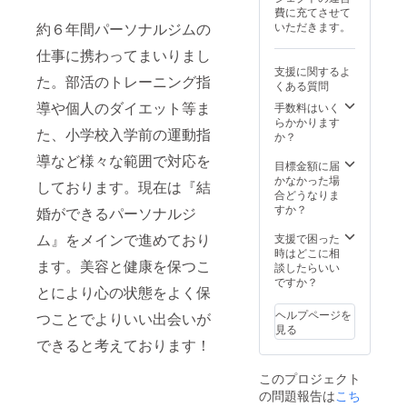
合がご
費に充てさせて
ざいま
約６年間パーソナルジムの
いただきます。
す。）
仕事に携わってまいりまし
支援に関するよ
た。部活のトレーニング指
くある質問
導や個人のダイエット等ま
手数料はいく
らかかります
た、小学校入学前の運動指
か？
導など様々な範囲で対応を
目標金額に届
かなかった場
しております。現在は『結
合どうなりま
すか？
婚ができるパーソナルジ
ム』をメインで進めており
支援で困った
時はどこに相
ます。美容と健康を保つこ
談したらいい
ですか？
とにより心の状態をよく保
ヘルプページを
つことでよりいい出会いが
見る
できると考えております！
このプロジェクト
の問題報告は
こち