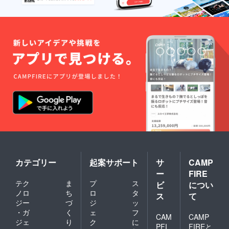
カテゴリー
起案サポート
サ
CAMP
ー
FIRE
テク
ま
プ
ス
ビ
につい
ノロ
ち
ロ
タ
ス
て
ジー
づ
ジ
ッ
・ガ
く
ェ
フ
CAM
CAMP
ジェ
り
ク
に
PFI
FIREと