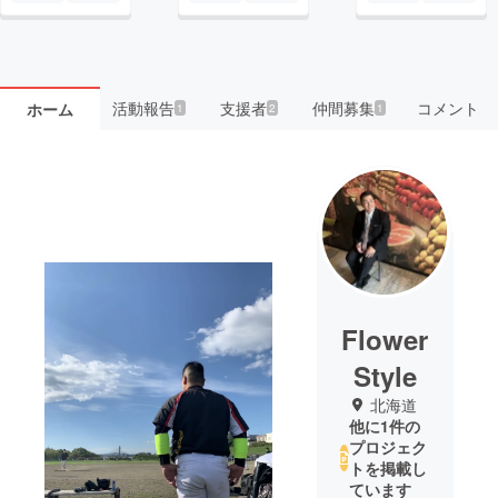
活動報告
支援者
仲間募集
コメント
ホーム
1
2
1
Flower
Style
北海道
他に1件の
プロジェク
トを掲載し
ています