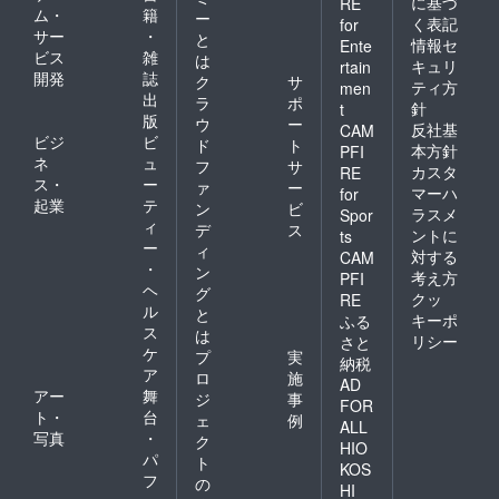
に基づ
RE
ム・
籍
ー
く表記
for
サー
・
と
情報セ
Ente
ビス
雑
は
キュリ
rtain
開発
誌
ク
サ
ティ方
men
出
ラ
ポ
針
t
版
ウ
ー
反社基
CAM
ビジ
ビ
ド
ト
本方針
PFI
ネ
ュ
フ
サ
カスタ
RE
ス・
ー
ァ
ー
マーハ
for
起業
テ
ン
ビ
ラスメ
Spor
ィ
デ
ス
ントに
ts
ー
ィ
対する
CAM
・
ン
考え方
PFI
ヘ
グ
クッ
RE
ル
と
キーポ
ふる
ス
は
リシー
さと
ケ
プ
実
納税
ア
ロ
施
AD
アー
舞
ジ
事
FOR
ト・
台
ェ
例
ALL
写真
・
ク
HIO
パ
ト
KOS
フ
の
HI