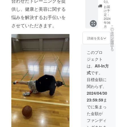
合わせたトレーニングを提
ンパー
0人
ずにやり遂
ソナル
お届
供し、健康と美容に関する
ジム1回
け予
げる完遂
体験チ
定：
悩みを解決するお手伝いを
力」が私の
ケット
2024
年06
オンラ
最大の強み
させていただきます。
こ
月
イン
の
です。
リ
パーソ
タ
ー
ナル
ン
詳細を見る
を
（通常1
選
今回、札
択
時間）
す
幌・近郊に
る
を体験
このプロ
おけるバス
するこ
ジェクト
とがで
ケットボー
きま
は、
All-In方
ルの練習環
す。 ※
式
です。
オフラ
境不足、そ
インで
目標金額に
して「もっ
も対応
関わらず、
と上手くな
可能で
す（北
りたい」と
2024/04/30
海道内
願うプレイ
23:59:59
ま
に限
ヤーたちの
る）
でに集まっ
メール
声を形にす
た金額が
にてチ
るため、
ケット
ファンディ
取得方
「屋内バス