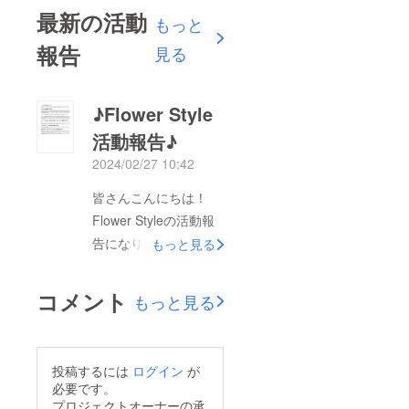
最新の活動
もっと
報告
見る
♪Flower Style
活動報告♪
2024/02/27 10:42
皆さんこんにちは！
Flower Styleの活動報
告になります！ダイ
もっと見る
エットトレーニングを
始めて1か月が経ちま
コメント
もっと見る
した！トレーニングの
目的は長く続ける事で
した！腰痛の改善等の
投稿するには
ログイン
が
機能改善も目的として
必要です。
入っております！嬉し
プロジェクトオーナーの承