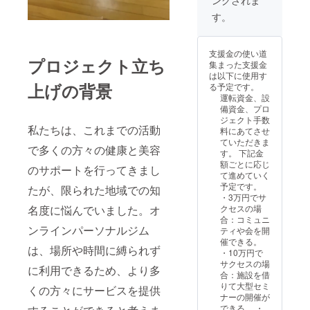
ングされま
法をお
ケットボー
送りい
す。
ルコートの
たしま
す。 ・
設立」とい
有効期
う新たな挑
支援金の使い道
限：
プロジェクト立ち
集まった支援金
戦を決めま
2024年
は以下に使用す
12月末
した。ただ
上げの背景
る予定です。
まで ・
運転資金、設
の場所提供
受講方
備資金、プロ
法： ※
に留まら
ジェクト手数
オンラ
私たちは、これまでの活動
ず、子供た
料にあてさせ
インの
ていただきま
ちが心身と
場合：
で多くの方々の健康と美容
す。 下記金
ZOOM
もに成長で
額ごとに応じ
を使用
のサポートを行ってきまし
きる最高の
て進めていく
しま
予定です。
たが、限られた地域での知
環境をつく
す。 ※
・3万円でサ
オフラ
り、地域社
名度に悩んでいました。オ
クセスの場
インの
合：コミュニ
会に貢献す
場合：
ンラインパーソナルジム
ティや会を開
実施場
ることをお
催できる。
所はレ
は、場所や時間に縛られず
約束しま
・10万円で
ンタル
サクセスの場
す。プロ
スペー
に利用できるため、より多
合：施設を借
スをお
ジェクトの
りて大型セミ
くの方々にサービスを提供
借りす
実現に向
ナーの開催が
る予定
できる。 ・