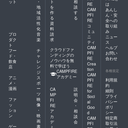
ット
・
ト
相
RE
は
地
を
談
CAM
あんし
域
作
す
PFI
ん・安
活
る
る
RE
全への
性
資
コ
取り組
化
料
ミュ
み
プロ
音
請
ニ
ニュー
ダク
楽
求
ティ
ス
ト
CAM
ヘルプ
クラウドファ
フー
チ
PFI
お問い
ンディングの
ド・
ャ
RE
合わせ
ノウハウを無
飲食
レ
Crea
料で学ぼう
店
ン
tion
各種規定
CAMPFIRE
ジ
CAM
アカデミー
アニ
ス
利用規
PFI
メ・
ポ
約
RE
漫画
ー
CA
説
細則
for
ツ
MP
明
プライ
Soci
ファ
映
FI
会
バシー
al
ッ
像
RE
・
ポリ
Goo
ショ
・
ア
相
シー
d
ン
映
カ
談
特定商
CAM
画
デ
会
取引法
PFI
ゲー
書
ミ