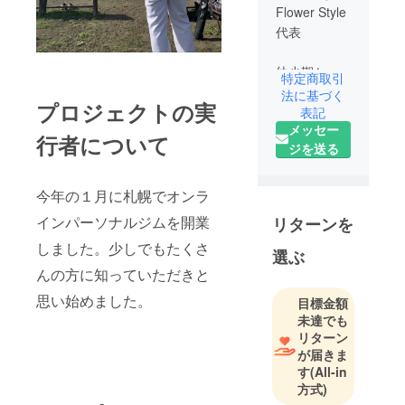
Flower Style
代表
幼少期から
特定商取引
28歳まで26
法に基づく
プロジェクトの実
年間にわた
表記
メッセー
り野球に打
行者について
ジを送る
ち込み、ア
スリートと
しての基盤
今年の１月に札幌でオンラ
を築く。28
インパーソナルジムを開業
リターンを
歳時、親族
しました。少しでもたくさ
の指導を
選ぶ
きっかけに
んの方に知っていただきと
バスケット
思い始めました。
目標金額
ボールの世
未達でも
界へ。競技
リターン
の枠を超え
が届きま
た技術・体
す
(All-in
方式)
力・メンタ