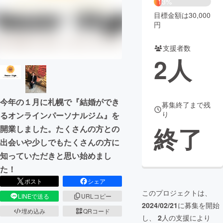
13%
目標金額は30,000
まちづくり・地域活性化
円
支援者数
CAMPFIRE for Social Good
CAMPFIRE Creation
2
人
CAMPFIREふるさと納税
machi-ya
コミュニティ
今年の１月に札幌で『結婚ができ
募集終了まで残
り
るオンラインパーソナルジム』を
終了
開業しました。たくさんの方との
出会いや少しでもたくさんの方に
知っていただきと思い始めまし
た！
ポスト
シェア
このプロジェクトは、
LINEで送る
URLコピー
2024/02/21
に募集を開始
埋め込み
QRコード
し、
2
人の支援により