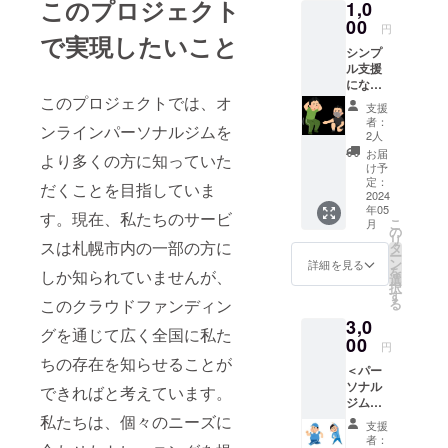
このプロジェクト
ルケアの重
1,0
00
要性を痛感
円
で実現したいこと
し、猛勉強
シンプ
ル支援
の末にバス
になり
ケットボー
このプロジェクトでは、オ
ます お
支援
ルコーチ資
礼メー
者：
ンラインパーソナルジムを
ルを送
格を取得。
2人
らせて
お届
指導者とし
より多くの方に知っていた
いただ
け予
ての実践を
きま
定：
だくことを目指していま
す！
2024
経て、現在
年05
す。現在、私たちのサービ
こ
はFlower
月
の
リ
スは札幌市内の一部の方に
Styleの代表
タ
ー
ン
詳細を見る
として事業
を
しか知られていませんが、
選
択
を展開して
す
このクラウドファンディン
る
います。
3,0
グを通じて広く全国に私た
00
円
これまでの
ちの存在を知らせることが
＜パー
キャリアで
ソナル
できればと考えています。
培った「高
ジム体
験＞ オ
私たちは、個々のニーズに
い目標に挑
支援
ンライ
者：
戦し、諦め