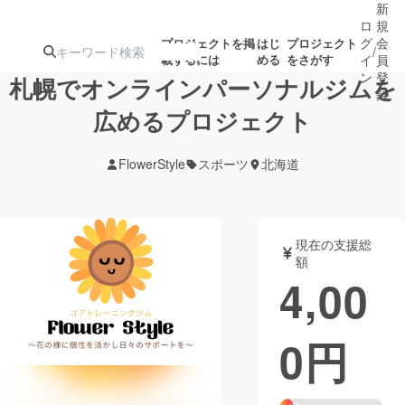
新
ロ
規
グ
会
プロジェクトを掲
はじ
プロジェクト
/
載するには
める
をさがす
イ
員
ン
登
札幌でオンラインパーソナルジムを
録
広めるプロジェクト
人気のプロ
注目のリ
注目の新着プロ
募集終了が近いプ
もうすぐ公開
FlowerStyle
スポーツ
北海道
ジェクト
ターン
ジェクト
ロジェクト
されます
アート・写真
音楽
現在の支援総
額
4,00
テクノロジー・ガジェット
ゲーム・サ
0
円
映像・映画
書籍・雑誌
ビジネス・起業
チャレンジ