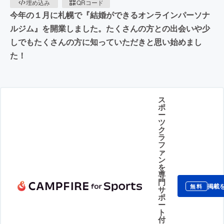
埋め込み
QRコード
今年の１月に札幌で『結婚ができるオンラインパーソナ
ルジム』を開業しました。たくさんの方との出会いや少
しでもたくさんの方に知っていただきと思い始めまし
た！
ス
ポ
ー
ツ
ク
ラ
フ
ァ
ン
を
専
門
掲載
無料
サ
ポ
ー
ト
付