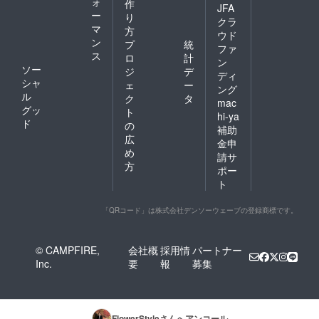
ォ
作
JFA
ー
り
クラ
マ
方
ウド
ン
プ
統
ファ
ス
ロ
計
ン
ソー
ジ
デ
ディ
シャ
ェ
ー
ング
ル
ク
タ
mac
グッ
ト
hi-ya
ド
の
補助
広
金申
め
請サ
方
ポー
ト
「QRコード」は株式会社デンソーウェーブの登録商標です。
© CAMPFIRE,
会社概
採用情
パートナー
Inc.
要
報
募集
FlowerStyle
さんへアンコール