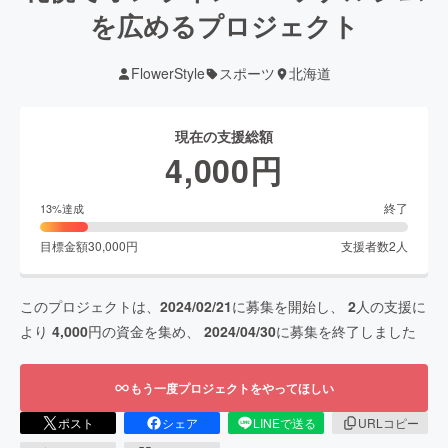
を広めるプロジェクト
FlowerStyle
スポーツ
北海道
現在の支援総額
4,000
円
終了
13
%達成
目標金額
30,000
円
支援者数
2
人
このプロジェクトは、
2024/02/21
に募集を開始し、
2
人の支援に
より
4,000
円の資金を集め、
2024/04/30
に募集を終了しました
もう一度プロジェクトをやってほしい
ポスト
シェア
LINEで送る
URLコピー