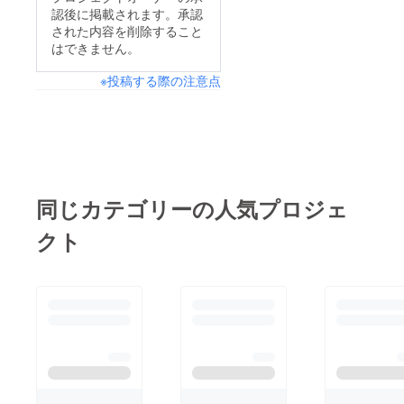
認後に掲載されます。承認
い事にダイエットも月
された内容を削除すること
に約2キロほど成功
はできません。
し、腰痛の緩和や私生
※投稿する際の注意点
活でも成果を得られて
いる状況です！嬉しい
声を画像としてアップ
しておりますのでぜひ
ぜひご覧ください！ま
た、この事業をもっと
同じカテゴリーの人気プロジェ
拡大してやりたき事を
クト
実現する為にも皆さん
のご支援が必要になり
ますのでぜひぜひご支
援をよろしくお願いし
ます！