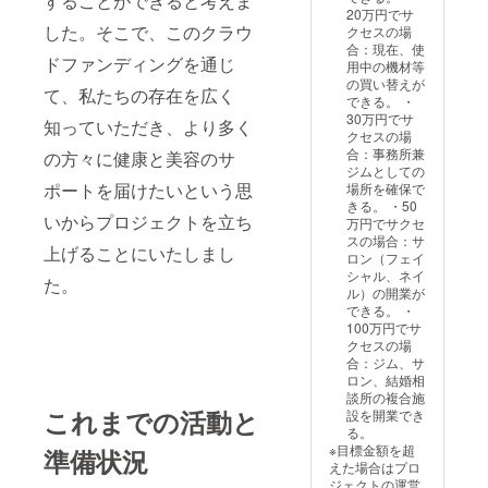
することができると考えま
け、お力添
です。
20万円でサ
実施場
えのほど何
した。そこで、このクラウ
クセスの場
所まで
合：現在、使
卒よろしく
の交通
ドファンディングを通じ
用中の機材等
費は支
お願い申し
の買い替えが
援者で
て、私たちの存在を広く
上げます。
できる。 ・
ご負担
30万円でサ
知っていただき、より多く
くださ
クセスの場
い。ま
合：事務所兼
の方々に健康と美容のサ
た場所
ジムとしての
代を徴
ポートを届けたいという思
場所を確保で
収する
きる。 ・50
場合が
いからプロジェクトを立ち
万円でサクセ
ござい
スの場合：サ
ます。
上げることにいたしまし
ロン（フェイ
（北海
シャル、ネイ
道外の
た。
ル）の開業が
方は対
できる。 ・
応して
100万円でサ
おりま
クセスの場
せん。
合：ジム、サ
また札
ロン、結婚相
幌市外
談所の複合施
の方は
これまでの活動と
設を開業でき
出張費
る。
と施設
※目標金額を超
準備状況
費がか
えた場合はプロ
かる場
ジェクトの運営