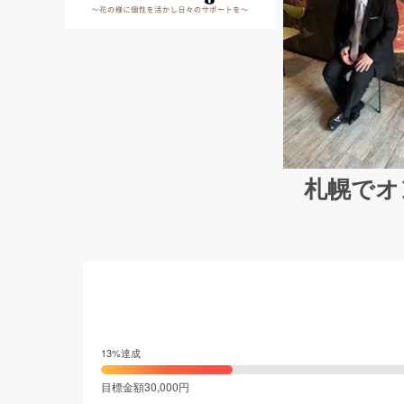
札幌でオ
13
%達成
目標金額
30,000
円