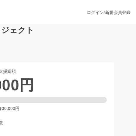
ログイン
/
新規会員登録
ロジェクト
うすぐ公開されます
支援総額
プロダクト
000
円
ファッション
スポーツ
0,000円
数
ア
ソーシャルグッド
人