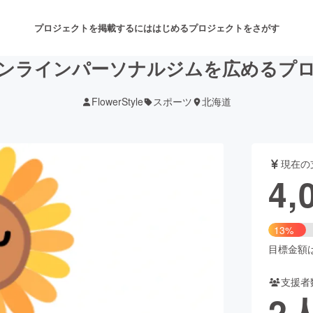
プロジェクトを掲載するには
はじめる
プロジェクトをさがす
ンラインパーソナルジムを広めるプ
FlowerStyle
スポーツ
北海道
注目のリターン
注目の新着プロジェクト
募集終了が近いプロジェクト
も
現在の
音楽
舞台・パフォーマンス
4,
ゲーム・サービス開発
フード・飲食店
13%
書籍・雑誌出版
アニメ・漫画
目標金額は3
支援者
チャレンジ
ビューティー・ヘルスケ
2