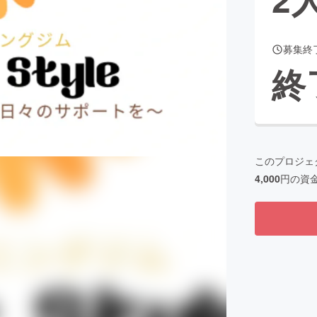
募集終
CAMPFIRE for Social Good
CAMPFIRE Creation
終
CAMPFIREふるさと納税
machi-ya
コミュニティ
このプロジェ
4,000
円の資