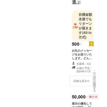
選ぶ
目標金額
未達でも
リターン
が届きま
す
(All-in
方式)
500
円
お礼のメッセー
ジをお送りいた
します。どんな
小さなご支援で
支援者：0人
も１つ１つ大切
お届け予定：
に受け止めま
こ
2024年11月
の
す。
リ
タ
ー
ン
詳細を見る
を
選
択
す
る
50,000
円
残り15
展示の優先して