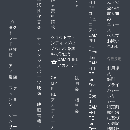
PFI
ん・安
活
る
る
RE
全への
性
資
コ
取り組
化
料
ミュ
み
プロ
音
請
ニ
ニュー
ダク
楽
求
ティ
ス
ト
CAM
ヘルプ
クラウドファ
フー
チ
PFI
お問い
ンディングの
ド・
ャ
RE
合わせ
ノウハウを無
飲食
レ
Crea
料で学ぼう
店
ン
tion
各種規定
CAMPFIRE
ジ
CAM
アカデミー
アニ
ス
利用規
PFI
メ・
ポ
約
RE
漫画
ー
CA
説
細則
for
ツ
MP
明
プライ
Soci
ファ
映
FI
会
バシー
al
ッ
像
RE
・
ポリ
Goo
ショ
・
ア
相
シー
d
ン
映
カ
談
特定商
CAM
画
デ
会
取引法
PFI
ゲー
書
ミ
に基づ
RE
ム・
籍
ー
く表記
for
サー
・
と
情報セ
Ente