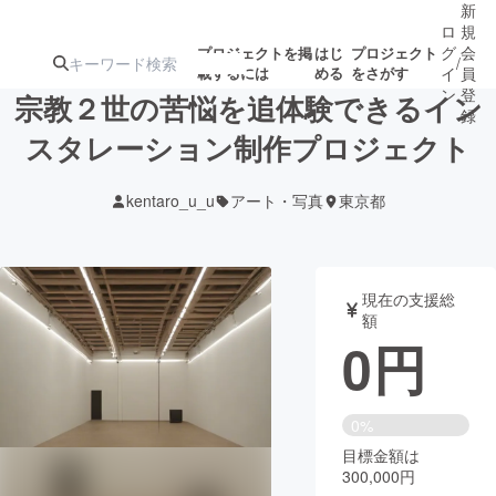
新
ロ
規
グ
会
プロジェクトを掲
はじ
プロジェクト
/
載するには
める
をさがす
イ
員
ン
登
宗教２世の苦悩を追体験できるイン
録
スタレーション制作プロジェクト
人気のプロ
注目のリ
注目の新着プロ
募集終了が近いプ
もうすぐ公開
kentaro_u_u
アート・写真
東京都
ジェクト
ターン
ジェクト
ロジェクト
されます
アート・写真
音楽
現在の支援総
額
0
円
テクノロジー・ガジェット
ゲーム・サ
映像・映画
書籍・雑誌
0%
目標金額は
300,000円
ビジネス・起業
チャレンジ