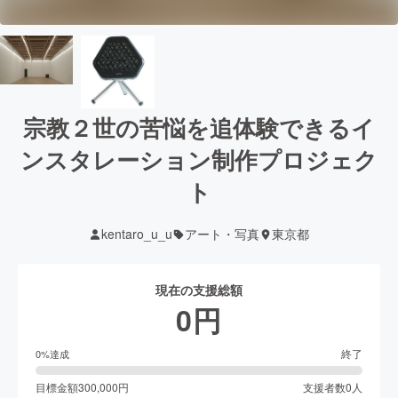
宗教２世の苦悩を追体験できるイ
ンスタレーション制作プロジェク
ト
kentaro_u_u
アート・写真
東京都
現在の支援総額
0
円
終了
0
%達成
目標金額
300,000
円
支援者数
0
人