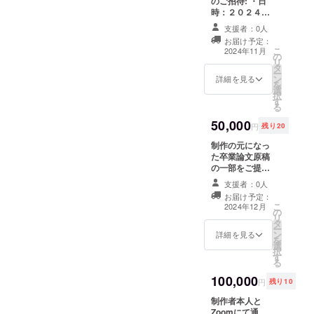
のご招待: ・日
時：２０２４年
１１月下旬予
支援者：0人
定。 ・場所：駒
お届け予定：
込近郊。（変更
こ
2024年11月
の
予定あり。） ・
リ
タ
支援者様の交通
ー
ン
費や滞在費：支
詳細を見る
を
選
援者様の交通費
択
す
や滞在費は各自
る
でご負担くださ
50,000
い。 ・支援者様
円
残り20
との連絡方法：
制作の元になっ
詳細はメールで
た卒業論文原稿
連絡します。
の一部をご提
供。 制作の基と
支援者：0人
なった卒業論文
お届け予定：
のルポルター
こ
2024年12月
の
ジュの一部を、
リ
タ
特別に選ばれた
ー
ン
ページや章と共
詳細を見る
を
選
にご提供いたし
択
す
ます。プロジェ
る
クトの裏側に迫
100,000
る情報や制作の
円
残り10
舞台裏を垣間見
制作者本人と
ることができま
Zoomにて通
す。