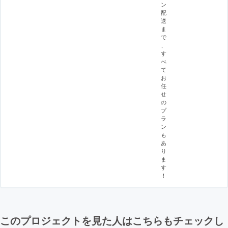
ン
配
送
ま
で
、
す
べ
て
お
任
せ
の
プ
ラ
ン
も
あ
り
ま
す
！
このプロジェクトを見た人はこちらもチェックし