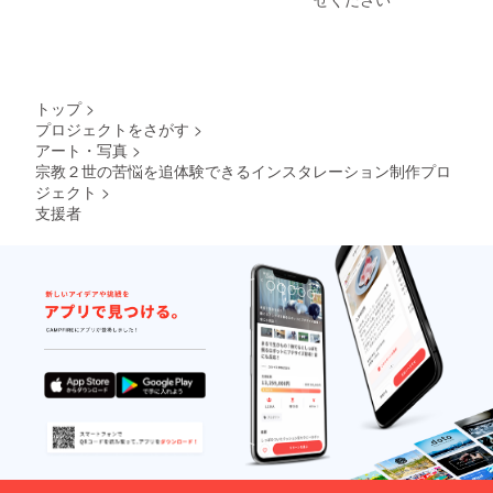
トップ
>
プロジェクトをさがす
>
アート・写真
>
宗教２世の苦悩を追体験できるインスタレーション制作プロ
ジェクト
>
支援者