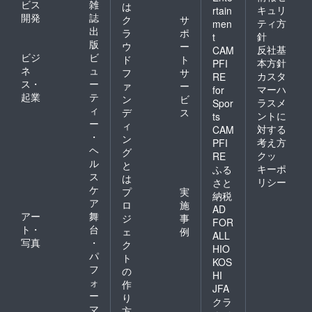
ビス
雑
は
キュリ
rtain
開発
誌
ク
サ
ティ方
men
出
ラ
ポ
針
t
版
ウ
ー
反社基
CAM
ビジ
ビ
ド
ト
本方針
PFI
ネ
ュ
フ
サ
カスタ
RE
ス・
ー
ァ
ー
マーハ
for
起業
テ
ン
ビ
ラスメ
Spor
ィ
デ
ス
ントに
ts
ー
ィ
対する
CAM
・
ン
考え方
PFI
ヘ
グ
クッ
RE
ル
と
キーポ
ふる
ス
は
リシー
さと
ケ
プ
実
納税
ア
ロ
施
AD
アー
舞
ジ
事
FOR
ト・
台
ェ
例
ALL
写真
・
ク
HIO
パ
ト
KOS
フ
の
HI
ォ
作
JFA
ー
り
クラ
マ
方