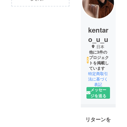
kentar
o_u_u
日本
他に3件の
プロジェク
トを掲載し
ています
特定商取引
法に基づく
表記
メッセー
ジを送る
リターンを