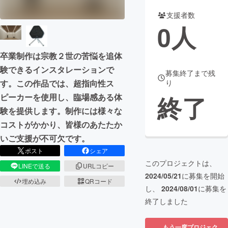
支援者数
まちづくり・地域活性化
0
人
CAMPFIRE for Social Good
CAMPFIRE Creation
卒業制作は宗教２世の苦悩を追体
CAMPFIREふるさと納税
machi-ya
コミュニティ
験できるインスタレーションで
募集終了まで残
す。この作品では、超指向性ス
り
終了
ピーカーを使用し、臨場感ある体
験を提供します。制作には様々な
コストがかかり、皆様のあたたか
いご支援が不可欠です。
ポスト
シェア
このプロジェクトは、
LINEで送る
URLコピー
2024/05/21
に募集を開始
埋め込み
QRコード
し、
2024/08/01
に募集を
終了しました
もう一度プロジェク