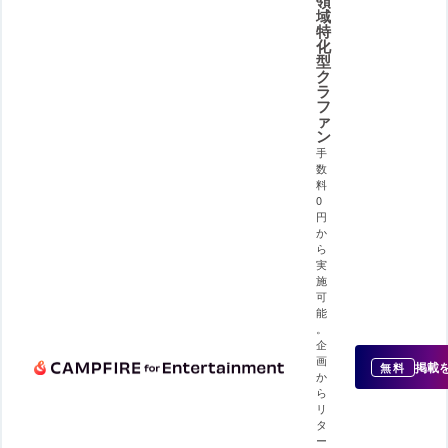
領
域
特
化
型
ク
ラ
フ
ァ
ン
手
数
料
0
円
か
ら
実
施
可
能
。
企
画
掲載
無料
か
ら
リ
タ
ー