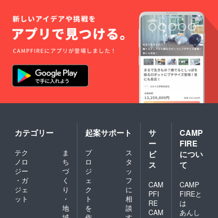
カテゴリー
起案サポート
サ
CAMP
ー
FIRE
テク
ま
プ
ス
ビ
につい
ノロ
ち
ロ
タ
ス
て
ジー
づ
ジ
ッ
・ガ
く
ェ
フ
CAM
CAMP
ジェ
り
ク
に
PFI
FIREと
ット
・
ト
相
RE
は
地
を
談
CAM
あんし
域
作
す