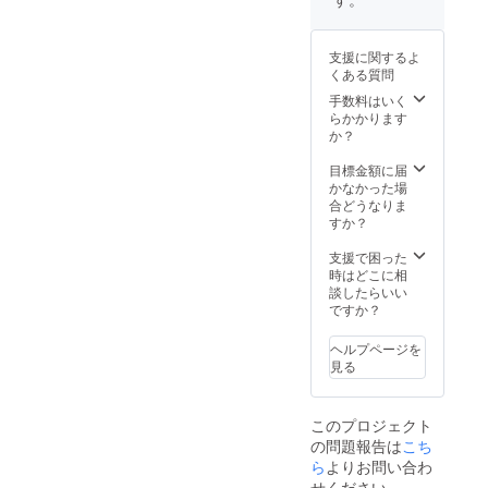
支援に関するよ
くある質問
手数料はいく
らかかります
か？
目標金額に届
かなかった場
合どうなりま
すか？
支援で困った
時はどこに相
談したらいい
ですか？
ヘルプページを
見る
このプロジェクト
の問題報告は
こち
ら
よりお問い合わ
せください