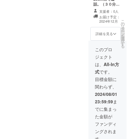
話。（３０分程
度） 宗教２世と
支援者：0人
して体感したこ
お届け予定：
とについて、も
こ
2024年12月
の
ろもろご質問に
リ
タ
お答えします。
ー
ン
・有効期限：２
詳細を見る
を
選
０２５年３月末
択
す
まで ・支援者様
る
との連絡方法：
このプロ
詳細はメールで
ジェクト
連絡します。
は、
All-In方
式
です。
目標金額に
関わらず、
2024/08/01
23:59:59
ま
でに集まっ
た金額が
ファンディ
ングされま
す。