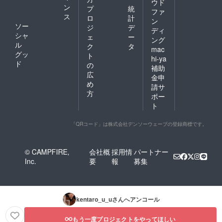
ウド
ン
プ
統
ファ
ス
ロ
計
ン
ソー
ジ
デ
ディ
シャ
ェ
ー
ング
ル
ク
タ
mac
グッ
ト
hi-ya
ド
の
補助
広
金申
め
請サ
方
ポー
ト
「QRコード」は株式会社デンソーウェーブの登録商標です。
© CAMPFIRE,
会社概
採用情
パートナー
Inc.
要
報
募集
kentaro_u_u
さんへアンコール
もう一度プロジェクトをやってほしい