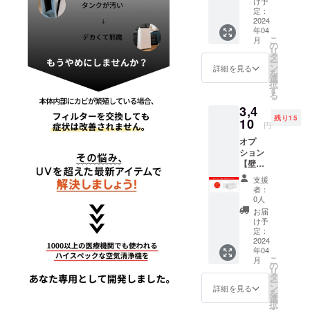
状況、
け予
も困らない
(税込・
製造工
定：
送料0
2024
けどあった
程上の
年04
円) 【自
都合等
らサイ
こ
月
然故障
により
の
リ
コー！」 と
による
出荷時
タ
ー
6ヶ月間
期が遅
ン
言わせるよ
詳細を見る
を
保証】
れる場
選
うな商品を
択
持ち運
合があ
す
る
届けたい
びに便
りま
3,4
利で空
す。
と、私たち
残り15
間に溶
10
※皆様の
円
は日々情熱
け込む
応援購
オプ
レザー
を注いでい
入によ
ション
バンド
り量産
ます。
【壁・
※ご注文
効率が
天井用
状況、
向上し
支援
マウン
使用部
た場
者：
ト】 15
材の供
合、一
0人
名様限
給状
般販売
お届
定
況、製
価格が
け予
3,410円
造工程
定：
変更に
(税込・
2024
上の都
なる可
年04
送料0
合等に
能性も
こ
月
円) 【自
より出
の
ござい
リ
然故障
荷時期
タ
ます。
ー
による
が遅れ
ン
※発送は
詳細を見る
を
6ヶ月間
る場合
選
日本国
択
保証】
があり
す