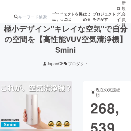
新
ロ
規
グ
会
プロジェクトを掲
はじ
プロジェクト
/
載するには
める
をさがす
イ
員
ン
登
極小デザイン"キレイな空気"で自分
録
の空間を【高性能VUV空気清浄機】
Smini
人気のプロ
注目のリ
注目の新着プロ
募集終了が近いプ
もうすぐ公開
ジェクト
ターン
ジェクト
ロジェクト
されます
JapanCF
プロダクト
アート・写真
音楽
現在の支援総
テクノロジー・ガジェット
ゲーム・サ
額
268,
映像・映画
書籍・雑誌
539
ビジネス・起業
チャレンジ