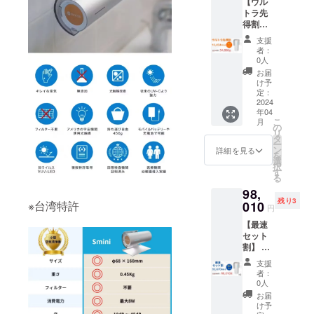
【ウル
容：本
上の都
内に限
きま
トラ先
体、
合等に
らせて
す。
得割】
USB-
より出
頂きま
10名様
typeA-
荷時期
す。 ※
支援
限定
C 電源
が遅れ
デザイ
者：
Smini ×
ケーブ
る場合
0人
ン・仕
１ （販
ル、説
があり
様は変
お届
売予定
明書
ま
け予
更にな
価格
（ク
定：
す。
る可能
65,340
2024
イック
※皆様の
性もご
年04
円の
スター
ご支援
ざいま
こ
月
10,454
トガイ
の
により
す。ご
リ
円引
ド） ※
タ
量産効
了承く
ー
き）
ご注文
ン
率が向
詳細を見る
ださ
を
税込・
状況、
選
上した
い。
択
送料0円
使用部
す
場合、
【配送
る
【自然
材の供
一般販
予定】
98,
故障に
給状
売価格
配送に
残り3
よる6ヶ
010
※台湾特許
況、製
が変更
関して
円
月間保
造工程
になる
は随時
【最速
証】 内
上の都
可能性
活動報
セット
容：本
合等に
もござ
告にて
割】 3
体、
より出
いま
報告さ
名様限
USB-
荷時期
す。 ※
せて頂
支援
定
typeA-
が遅れ
発送は
者：
きま
Smini
C 電源
る場合
0人
日本国
す。
×2 （販
ケーブ
があり
内に限
お届
売予定
ル、説
ま
け予
らせて