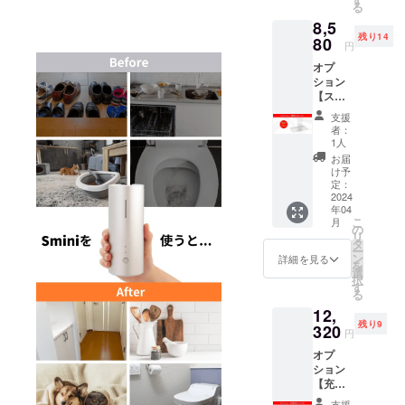
内に限
る
各部屋
ま
らせて
8,5
の壁や
す。
頂きま
残り14
天井に
80
※皆様の
す。 ※
円
あらか
応援購
デザイ
オプ
じめ設
入によ
ン・仕
ション
置して
り量産
様は変
【スタ
おけ
効率が
更にな
ンド】
ば、複
向上し
る可能
支援
15名様
数の部
た場
性もご
者：
限定
屋で気
合、一
1人
ざいま
8,580円
軽に使
般販売
す。ご
お届
(税込・
える。
価格が
け予
了承く
送料0
※ご注文
定：
変更に
ださ
円) 【自
2024
状況、
なる可
い。
年04
然故障
使用部
能性も
【配送
こ
月
による
材の供
の
ござい
予定】
リ
6ヶ月間
給状
タ
ます。
配送に
ー
保証】
況、製
ン
※発送は
詳細を見る
関して
を
Sminiを
造工程
選
日本国
は随時
択
より横
上の都
す
内に限
活動報
る
向きで
合等に
らせて
告にて
12,
浮かせ
より出
頂きま
報告さ
残り9
て固定
320
荷時期
す。 ※
せて頂
円
するの
が遅れ
デザイ
きま
オプ
でより
る場合
ン・仕
す。
ション
オシャ
があり
様は変
【充電
レに。
ま
更にな
池ボッ
※ご注文
す。
る可能
支援