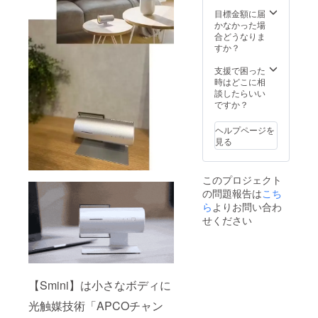
す。 ※
より出
送とな
ことも
発送は
荷時期
り、台
目標金額に届
ありま
日本国
が遅れ
湾から
かなかった場
す。
内に限
る場合
国際普
合どうなりま
らせて
があり
通便を
すか？
頂きま
ま
利用し
す。 ※
す。
ます。
支援で困った
デザイ
※皆様の
日本倉
時はどこに相
ン・仕
ご支援
庫から
談したらいい
様は変
により
一回検
ですか？
更にな
量産効
品後配
る可能
率が向
送され
ヘルプページを
性もご
上した
ます。
見る
ざいま
場合、
通常3週
す。ご
一般販
間程度
了承く
売価格
で配送
このプロジェクト
ださ
が変更
されま
の問題報告は
こち
い。 ※
になる
すが、
配送は
可能性
ら
よりお問い合わ
稀に１
海外発
もござ
か月を
せください
送とな
いま
超える
り、台
す。 ※
ことも
湾から
発送は
ありま
国際普
日本国
す。
通便を
内に限
【Smini】は小さなボディに
利用し
らせて
ます。
頂きま
光触媒技術「APCOチャン
日本倉
す。 ※