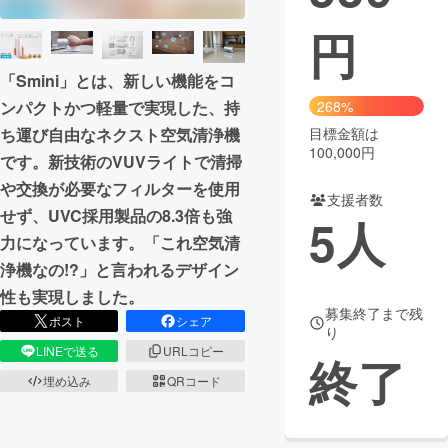
円
まちづくり・地域活性化
「Smini」とは、新しい機能をコ
CAMPFIRE for Social Good
CAMPFIRE Creation
268%
ンパクトかつ軽量で実現した、持
CAMPFIREふるさと納税
machi-ya
コミュニティ
目標金額は
ち運び自由なネクスト空気清浄機
100,000円
です。新技術のVUVライトで清掃
や交換が必要なフィルターを使用
支援者数
せず、UVC採用製品の8.3倍も強
5
人
力になっています。「これ空気清
浄機なの!?」と言われるデザイン
性も実現しました。
募集終了まで残
ポスト
シェア
り
LINEで送る
URLコピー
終了
埋め込み
QRコード