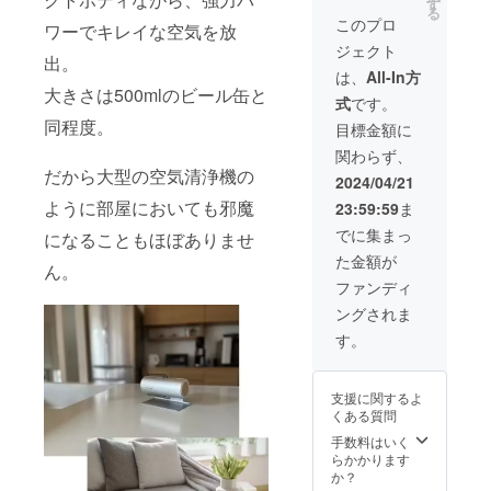
使用部
送料0円
場合、
す
ざいま
通常3週
る
材の供
【自然
一般販
す。ご
このプロ
間程度
ワーでキレイな空気を放
給状
故障に
売価格
了承く
で配送
ジェクト
況、製
よる6ヶ
が変更
ださ
されま
出。
造工程
月間保
になる
い。 ※
は、
All-In方
すが、
上の都
証】 内
可能性
配送は
大きさは500mlのビール缶と
稀に１
式
です。
合等に
容：本
もござ
海外発
か月を
より出
体×2、
同程度。
いま
送とな
目標金額に
超える
荷時期
USB-
す。 ※
り、台
ことも
関わらず、
が遅れ
typeA-
発送は
湾から
ありま
だから大型の空気清浄機の
る場合
C 電源
日本国
国際普
2024/04/21
す。
があり
ケーブ
内に限
通便を
ように部屋においても邪魔
23:59:59
ま
ま
ル、説
らせて
利用し
す。
明書
頂きま
ます。
でに集まっ
になることもほぼありませ
※皆様の
（ク
す。 ※
日本倉
た金額が
ご支援
イック
デザイ
庫から
ん。
により
スター
ン・仕
一回検
ファンディ
量産効
トガイ
様は変
品後配
ングされま
率が向
ド） ※
更にな
送され
上した
ご注文
る可能
ます。
す。
場合、
状況、
性もご
通常3週
一般販
使用部
ざいま
間程度
売価格
材の供
す。ご
で配送
支援に関するよ
が変更
給状
了承く
されま
くある質問
になる
況、製
ださ
すが、
可能性
造工程
い。 ※
手数料はいく
稀に１
もござ
上の都
配送は
らかかります
か月を
いま
合等に
海外発
か？
超える