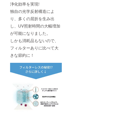
で配送
浄化効率を実現!
されま
すが、
独自の光学反射構造によ
稀に１
か月を
り、多くの屈折を生み出
超える
ことも
し、UV照射時間の大幅増加
ありま
す。
が可能になりました。
しかも消耗品もないので、
フィルターありに比べて大
きな節約に！