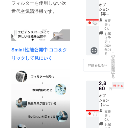
フィルターを使用しない次
オプ
に人気者の
ション
世代空気清浄機です。
商品と、研
【専用
究と改良を
アダプ
支援
ター】
重ねて生ま
者：
15名様
0人
れてきた商
限定
お届
品。
2,200円
け予
(税込・
定：
送料0
2024
Smini 性能公開中 ココをク
そこに差別
年04
円) 【自
こ
月
然故障
はなく、私
の
リックして見にいく
リ
による
タ
たちクルー
ー
6ヶ月間
ン
詳細を見る
を
が「これが
保証】
選
択
PSE
す
好き!!」とい
る
マーク
う愛で溢れ
2,8
（その
残り15
ています。
他法定
60
円
表示を
オプ
含む）
便利は生活
ション
表示済
【レ
み ※ご
を豊かにし
ザーバ
注文状
支援
ますが、あ
ンド】
況、使
者：
なたのもと
15名様
用部材
0人
限定
の供給
に 「無くて
お届
2,860円