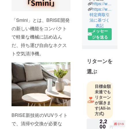
きの変態。
https://www.instagram.com/japancrowdfunding
ジャパンク
https://www.shop.japancrowdfunding.com/pages/all
ラウドファ
特定商取引
「Smini」とは、BRISE開発
法に基づく
ンディング
表記
の一之瀬で
の新しい機能をコンパクト
メッセー
す。
で軽量な機械に詰め込ん
ジを送る
だ、持ち運び自由なネクス
私たちのプ
ロジェクト
ト空気清浄機。
は、"個人的
リターンを
な独断と偏
選ぶ
見"で多くの
商品の中か
ら選ばれ
目標金額
た、エリー
未達でも
ト製品 と 雑
リターン
が届きま
草組 が融合
す
(All-in
した商品達
方式)
BRISE新技術のVUVライト
です。
2,2
で、清掃や交換が必要な
残り15
00
円
世界ですで