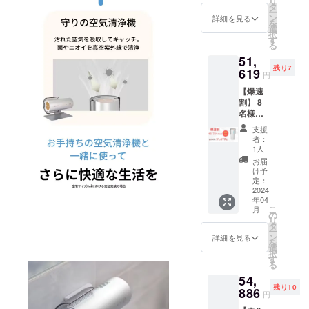
リ
き）
況、製
タ
ござい
す。ご
ー
税込・
造工程
ン
ます。
詳細を見る
了承く
を
送料0円
上の都
選
※発送は
ださ
択
【自然
合等に
す
日本国
い。
る
故障に
より出
内に限
【配送
51,
よる6ヶ
荷時期
らせて
予定】
残り7
月間保
619
が遅れ
頂きま
配送に
円
証】 内
る場合
す。 ※
関して
【爆速
容：本
があり
デザイ
は随時
割】 8
体、
ま
ン・仕
活動報
名様限
USB-
す。
様は変
告にて
定
typeA-
※皆様の
更にな
報告さ
支援
Smini ×
C 電源
応援購
る可能
者：
せて頂
１ （販
ケーブ
入によ
1人
性もご
きま
売予定
ル、説
り量産
ざいま
お届
す。
価格
明書
効率が
け予
す。ご
65,340
（ク
定：
向上し
了承く
円の
2024
イック
た場
ださ
年04
13,721
スター
合、一
い。
こ
月
円引
トガイ
の
般販売
【配送
リ
き）
ド） ※
タ
価格が
予定】
ー
税込・
ご注文
ン
変更に
詳細を見る
配送に
を
送料0円
状況、
選
なる可
関して
択
【自然
使用部
す
能性も
は随時
る
故障に
材の供
ござい
活動報
54,
よる6ヶ
給状
ます。
告にて
残り10
月間保
886
況、製
※発送は
報告さ
円
証】 内
造工程
日本国
せて頂