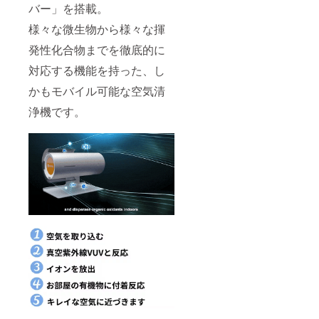
庫から
デザイ
バー」を搭載。
一回検
ン・仕
品後配
様は変
様々な微生物から様々な揮
送され
更にな
ます。
る可能
発性化合物までを徹底的に
通常3週
性もご
間程度
ざいま
対応する機能を持った、し
で配送
す。ご
かもモバイル可能な空気清
されま
了承く
すが、
ださ
浄機です。
稀に１
い。 ※
か月を
配送は
超える
海外発
ことも
送とな
ありま
り、台
す。
湾から
国際普
通便を
利用し
ます。
日本倉
庫から
一回検
品後配
送され
ます。
通常3週
間程度