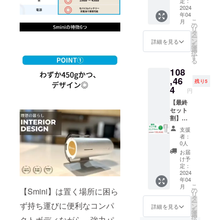
価格
明書
定：
す。
頂きま
130,680
2024
（ク
※皆様の
す。 ※
年04
円の
イック
ご支援
デザイ
こ
月
32,670
スター
の
により
ン・仕
リ
円引
トガイ
タ
量産効
様は変
ー
き）
ド） ※
ン
率が向
詳細を見る
更にな
を
税込・
ご注文
選
上した
る可能
択
送料0円
状況、
す
場合、
性もご
る
【自然
使用部
一般販
ざいま
108
故障に
材の供
売価格
す。ご
よる6ヶ
,46
給状
が変更
了承く
残り5
月間保
況、製
4
になる
ださ
円
証】 内
造工程
可能性
い。 ※
容：本
【最終
上の都
もござ
配送は
体×2、
セット
合等に
いま
海外発
USB-
割】
より出
す。 ※
送とな
typeA-
限定5名
荷時期
発送は
り、台
支援
C 電源
様
が遅れ
日本国
湾から
者：
ケーブ
Smini
る場合
内に限
0人
国際普
ル、説
×2 （販
があり
らせて
通便を
お届
明書
売予定
ま
頂きま
け予
利用し
（ク
価格
す。
定：
す。 ※
ます。
イック
130,680
2024
※皆様の
デザイ
日本倉
年04
スター
円の
ご支援
ン・仕
庫から
こ
月
トガイ
22,216
により
の
【Smini】は置く場所に困ら
様は変
一回検
リ
ド） ※
円引
量産効
タ
更にな
品後配
ー
ご注文
き）
ず持ち運びに便利なコンパ
率が向
ン
る可能
詳細を見る
送され
を
状況、
税込・
上した
選
性もご
ます。
択
クトボディながら、強力パ