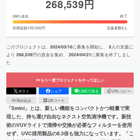
268,539
円
終了
268
%達成
目標金額
100,000
円
支援者数
5
人
このプロジェクトは、
2024/03/16
に募集を開始し、
5
人の支援に
より
268,539
円の資金を集め、
2024/04/21
に募集を終了しまし
た
もう一度プロジェクトをやってほしい
ポスト
シェア
LINEで送る
URLコピー
埋め込み
QRコード
「Smini」とは、新しい機能をコンパクトかつ軽量で実
現した、持ち運び自由なネクスト空気清浄機です。新技
術のVUVライトで清掃や交換が必要なフィルターを使用
せず、UVC採用製品の8.3倍も強力になっています。「こ