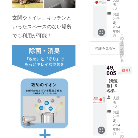
クス】
状況、
※皆様の
性もご
者：
10名様
使用部
応援購
1人
ざいま
限定
材の供
入によ
す。ご
お届
玄関やトイレ、キッチンと
12,320
給状
り量産
け予
了承く
円(税
況、製
定：
効率が
ださ
いったスペースのない場所
込・送
2024
造工程
向上し
い。
年04
料0円)
上の都
た場
【配送
でも利用が可能！
こ
月
【自然
合等に
の
合、一
予定】
リ
故障に
より出
タ
般販売
配送に
ー
よる6ヶ
荷時期
ン
価格が
詳細を見る
関して
を
月間保
が遅れ
選
変更に
は随時
択
証】 充
る場合
す
なる可
活動報
る
電池を
があり
能性も
告にて
49,
入れれ
ま
ござい
報告さ
残り1
ばバッ
005
す。
ます。
せて頂
円
テリー
※皆様の
※発送は
きま
【最速
代わり
応援購
日本国
す。
割】 5
になり
入によ
内に限
名様限
電源
り量産
らせて
定
ケーブ
効率が
頂きま
支援
Smini ×
ルなし
向上し
す。 ※
者：
１ （販
で使用
た場
4人
デザイ
売予定
可能 ※
合、一
ン・仕
お届
価格
ご注文
般販売
け予
様は変
65,340
状況、
定：
価格が
更にな
円の
2024
使用部
変更に
る可能
年04
16,335
材の供
なる可
性もご
こ
月
円引
給状
の
能性も
ざいま