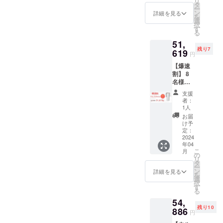
リ
き）
況、製
タ
ござい
す。ご
ー
税込・
造工程
ン
ます。
詳細を見る
了承く
を
送料0円
上の都
選
※発送は
ださ
択
【自然
合等に
す
日本国
い。
る
故障に
より出
内に限
【配送
51,
よる6ヶ
荷時期
らせて
予定】
残り7
月間保
619
が遅れ
頂きま
配送に
円
証】 内
る場合
す。 ※
関して
【爆速
容：本
があり
デザイ
は随時
割】 8
体、
ま
ン・仕
活動報
名様限
USB-
す。
様は変
告にて
定
typeA-
※皆様の
更にな
報告さ
支援
Smini ×
C 電源
応援購
る可能
者：
せて頂
１ （販
ケーブ
入によ
1人
性もご
きま
売予定
ル、説
り量産
ざいま
お届
す。
価格
明書
効率が
け予
す。ご
65,340
（ク
定：
向上し
了承く
円の
2024
イック
た場
ださ
年04
13,721
スター
合、一
い。
こ
月
円引
トガイ
の
般販売
【配送
リ
き）
ド） ※
タ
価格が
予定】
ー
税込・
ご注文
ン
変更に
詳細を見る
配送に
を
送料0円
状況、
選
なる可
関して
択
【自然
使用部
す
能性も
は随時
る
故障に
材の供
ござい
活動報
54,
よる6ヶ
給状
ます。
告にて
残り10
月間保
886
況、製
※発送は
報告さ
円
証】 内
造工程
日本国
せて頂