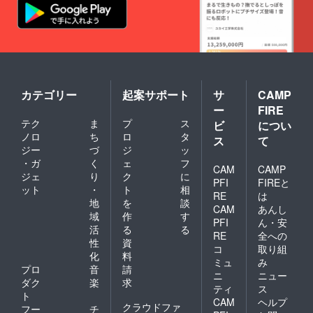
で配送
されま
すが、
稀に１
か月を
超える
ことも
ありま
す。
カテゴリー
起案サポート
サ
CAMP
ー
FIRE
テク
ま
プ
ス
ビ
につい
ノロ
ち
ロ
タ
ス
て
ジー
づ
ジ
ッ
・ガ
く
ェ
フ
CAM
CAMP
ジェ
り
ク
に
PFI
FIREと
ット
・
ト
相
RE
は
地
を
談
CAM
あんし
域
作
す
PFI
ん・安
活
る
る
RE
全への
性
資
コ
取り組
化
料
ミュ
み
プロ
音
請
ニ
ニュー
ダク
楽
求
ティ
ス
ト
CAM
ヘルプ
クラウドファ
フー
チ