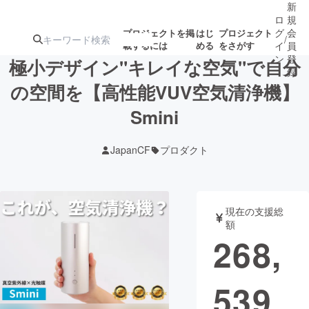
新
ロ
規
グ
会
プロジェクトを掲
はじ
プロジェクト
/
載するには
める
をさがす
イ
員
ン
登
極小デザイン"キレイな空気"で自分
録
の空間を【高性能VUV空気清浄機】
Smini
人気のプロ
注目のリ
注目の新着プロ
募集終了が近いプ
もうすぐ公開
ジェクト
ターン
ジェクト
ロジェクト
されます
JapanCF
プロダクト
アート・写真
音楽
現在の支援総
テクノロジー・ガジェット
ゲーム・サ
額
268,
映像・映画
書籍・雑誌
539
ビジネス・起業
チャレンジ