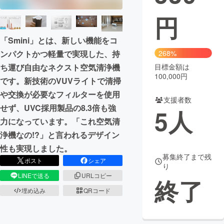
円
まちづくり・地域活性化
「Smini」とは、新しい機能をコ
CAMPFIRE for Social Good
CAMPFIRE Creation
268%
ンパクトかつ軽量で実現した、持
CAMPFIREふるさと納税
machi-ya
コミュニティ
目標金額は
ち運び自由なネクスト空気清浄機
100,000円
です。新技術のVUVライトで清掃
や交換が必要なフィルターを使用
支援者数
せず、UVC採用製品の8.3倍も強
5
人
力になっています。「これ空気清
浄機なの!?」と言われるデザイン
性も実現しました。
募集終了まで残
ポスト
シェア
り
LINEで送る
URLコピー
終了
埋め込み
QRコード