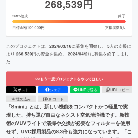
268,539
円
終了
268
%達成
目標金額
100,000
円
支援者数
5
人
このプロジェクトは、
2024/03/16
に募集を開始し、
5
人の支援に
より
268,539
円の資金を集め、
2024/04/21
に募集を終了しまし
た
もう一度プロジェクトをやってほしい
ポスト
シェア
LINEで送る
URLコピー
埋め込み
QRコード
「Smini」とは、新しい機能をコンパクトかつ軽量で実
現した、持ち運び自由なネクスト空気清浄機です。新技
術のVUVライトで清掃や交換が必要なフィルターを使用
せず、UVC採用製品の8.3倍も強力になっています。「こ