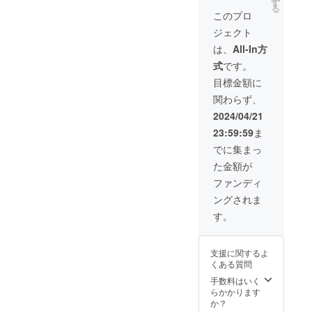
使用部
送料0円
場合、
す
ざいま
通常3週
る
材の供
【自然
一般販
す。ご
このプロ
間程度
給状
故障に
売価格
了承く
で配送
ジェクト
況、製
よる6ヶ
が変更
ださ
されま
造工程
月間保
になる
い。 ※
は、
All-In方
すが、
上の都
証】 内
可能性
配送は
稀に１
式
です。
合等に
容：本
もござ
海外発
か月を
より出
体×2、
いま
送とな
目標金額に
超える
荷時期
USB-
す。 ※
り、台
ことも
関わらず、
が遅れ
typeA-
発送は
湾から
ありま
る場合
C 電源
日本国
国際普
2024/04/21
す。
があり
ケーブ
内に限
通便を
23:59:59
ま
ま
ル、説
らせて
利用し
す。
明書
頂きま
ます。
でに集まっ
※皆様の
（ク
す。 ※
日本倉
た金額が
ご支援
イック
デザイ
庫から
により
スター
ン・仕
一回検
ファンディ
量産効
トガイ
様は変
品後配
ングされま
率が向
ド） ※
更にな
送され
上した
ご注文
る可能
ます。
す。
場合、
状況、
性もご
通常3週
一般販
使用部
ざいま
間程度
売価格
材の供
す。ご
で配送
支援に関するよ
が変更
給状
了承く
されま
くある質問
になる
況、製
ださ
すが、
可能性
造工程
い。 ※
手数料はいく
稀に１
もござ
上の都
配送は
らかかります
か月を
いま
合等に
海外発
か？
超える