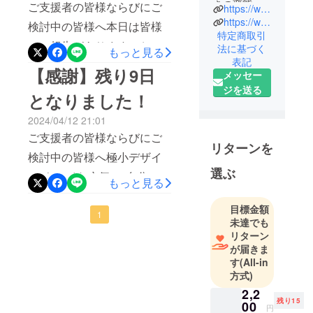
きの変態。
ご支援者の皆様ならびにご
https://www.instagram.com/japancrowdfunding
ジャパンク
https://www.shop.japancrowdfunding.com/pages/all
検討中の皆様へ本日は皆様
ラウドファ
特定商取引
にご報告があります！お届
法に基づく
ンディング
もっと見る
表記
け時期を予定より大幅に早
の一之瀬で
【感謝】残り9日
メッセー
す。
め、終了後にすぐお届けで
ジを送る
となりました！
きるようになりました。
私たちのプ
2024/04/12 21:01
♪───Ｏ（≧∇≦）Ｏ────♪
ロジェクト
ご支援者の皆様ならびにご
は、"個人的
なんと、来週には皆様の手
リターンを
検討中の皆様へ極小デザイ
な独断と偏
元にお届け予定です！もち
選ぶ
見"で多くの
ン"キレイな空気"で自分の空
もっと見る
ろん、一つ一つ動作確認を
商品の中か
間を【高性能VUV空気清浄
行い、配送や梱包にお時間
ら選ばれ
目標金額
機】Sminihttps://camp-
1
た、エリー
を頂きますので、あくまで
未達でも
ト製品 と 雑
fire.jp/projects/view/743627
リターン
も予定でございます。「手
が届きま
草組 が融合
このプロジェクトも残り9日
元に届くのが遅いなー」と
す
(All-in
した商品達
となりました。CAMPFIRE
方式)
迷ってたあなたも、この
です。
2,2
を開始して、いろんな方に
チャンスをぜひご活用くだ
残り15
00
円
世界ですで