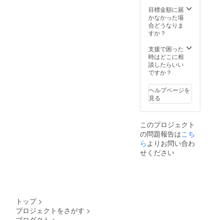
す。 ※
より出
送とな
ことも
発送は
荷時期
り、台
目標金額に届
ありま
日本国
が遅れ
湾から
かなかった場
す。
内に限
る場合
国際普
合どうなりま
らせて
があり
通便を
すか？
頂きま
ま
利用し
す。 ※
す。
ます。
支援で困った
デザイ
※皆様の
日本倉
時はどこに相
ン・仕
ご支援
庫から
談したらいい
様は変
により
一回検
ですか？
更にな
量産効
品後配
る可能
率が向
送され
ヘルプページを
性もご
上した
ます。
見る
ざいま
場合、
通常3週
す。ご
一般販
間程度
了承く
売価格
で配送
このプロジェクト
ださ
が変更
されま
の問題報告は
こち
い。 ※
になる
すが、
配送は
可能性
ら
よりお問い合わ
稀に１
海外発
もござ
か月を
せください
送とな
いま
超える
り、台
す。 ※
ことも
湾から
発送は
ありま
国際普
日本国
す。
通便を
内に限
利用し
らせて
トップ
>
ます。
頂きま
プロジェクトをさがす
>
日本倉
す。 ※
プロダクト
>