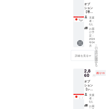
【Smini】プロジェクトをご
さい。どうぞよろしくお願
オプ
に人気者の
支援いただいたことを嬉し
ション
いいたします。
商品と、研
【専用
く思います。また、多くの
究と改良を
アダプ
支援
ター】
メディアからもお問い合わ
重ねて生ま
者：
15名様
0人
れてきた商
せを頂いております。
限定
お届
品。
2,200円
け予
【Smini】をより多くの人に
(税込・
定：
送料0
2024
届けられるよう、最後まで
そこに差別
年04
円) 【自
こ
月
然故障
はなく、私
頑張ります。未だ迷ってお
の
リ
による
タ
たちクルー
ー
られる方は、【Smini】をお
6ヶ月間
ン
詳細を見る
を
が「これが
保証】
選
得に手に入られるこの機会
択
PSE
す
好き!!」とい
る
マーク
にどうぞご支援をよろしく
う愛で溢れ
2,8
（その
残り15
ています。
他法定
60
お願い致します！
円
表示を
オプ
含む）
便利は生活
ション
表示済
【レ
み ※ご
を豊かにし
ザーバ
注文状
支援
ますが、あ
ンド】
況、使
者：
なたのもと
15名様
用部材
0人
限定
の供給
に 「無くて
お届
2,860円