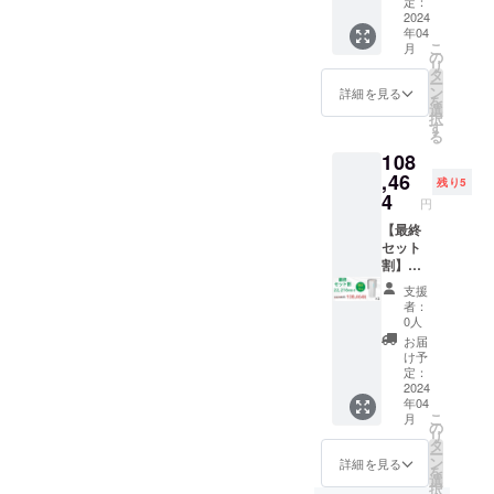
価格
明書
定：
す。
頂きま
130,680
2024
（ク
※皆様の
す。 ※
年04
円の
イック
ご支援
デザイ
こ
月
32,670
スター
の
により
ン・仕
リ
円引
トガイ
タ
量産効
様は変
ー
き）
ド） ※
ン
率が向
詳細を見る
更にな
を
税込・
ご注文
選
上した
る可能
択
送料0円
状況、
す
場合、
性もご
る
【自然
使用部
一般販
ざいま
108
故障に
材の供
売価格
す。ご
よる6ヶ
,46
給状
が変更
了承く
残り5
月間保
況、製
4
になる
ださ
円
証】 内
造工程
可能性
い。 ※
容：本
【最終
上の都
もござ
配送は
体×2、
セット
合等に
いま
海外発
USB-
割】
より出
す。 ※
送とな
typeA-
限定5名
荷時期
発送は
り、台
支援
C 電源
様
が遅れ
日本国
湾から
者：
ケーブ
Smini
る場合
内に限
0人
国際普
ル、説
×2 （販
があり
らせて
通便を
お届
明書
売予定
ま
頂きま
け予
利用し
（ク
価格
す。
定：
す。 ※
ます。
イック
130,680
2024
※皆様の
デザイ
日本倉
年04
スター
円の
ご支援
ン・仕
庫から
こ
月
トガイ
22,216
により
の
様は変
一回検
リ
ド） ※
円引
量産効
タ
更にな
品後配
ー
ご注文
き）
率が向
ン
る可能
詳細を見る
送され
を
状況、
税込・
上した
選
性もご
ます。
択