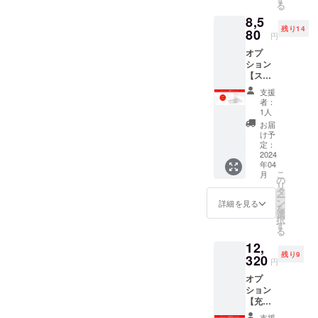
内に限
る
各部屋
ま
らせて
8,5
の壁や
す。
頂きま
残り14
天井に
80
※皆様の
す。 ※
円
あらか
応援購
デザイ
オプ
じめ設
入によ
ン・仕
ション
置して
り量産
様は変
【スタ
おけ
効率が
更にな
ンド】
ば、複
向上し
る可能
支援
15名様
数の部
た場
性もご
者：
限定
屋で気
合、一
1人
ざいま
8,580円
軽に使
般販売
す。ご
お届
(税込・
える。
価格が
け予
了承く
送料0
※ご注文
定：
変更に
ださ
円) 【自
2024
状況、
なる可
い。
年04
然故障
使用部
能性も
【配送
こ
月
による
材の供
の
ござい
予定】
リ
6ヶ月間
給状
タ
ます。
配送に
ー
保証】
況、製
ン
※発送は
詳細を見る
関して
を
Sminiを
造工程
選
日本国
は随時
択
より横
上の都
す
内に限
活動報
る
向きで
合等に
らせて
告にて
12,
浮かせ
より出
頂きま
報告さ
残り9
て固定
320
荷時期
す。 ※
せて頂
円
するの
が遅れ
デザイ
きま
オプ
でより
る場合
ン・仕
す。
ション
オシャ
があり
様は変
【充電
レに。
ま
更にな
池ボッ
※ご注文
す。
る可能
支援