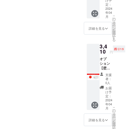
状況、
け予
も困らない
(税込・
製造工
定：
送料0
2024
けどあった
程上の
年04
円) 【自
都合等
らサイ
こ
月
然故障
により
の
リ
コー！」 と
による
出荷時
タ
ー
6ヶ月間
期が遅
ン
言わせるよ
詳細を見る
を
保証】
れる場
選
うな商品を
択
持ち運
合があ
す
る
届けたい
びに便
りま
3,4
利で空
す。
と、私たち
残り15
間に溶
10
※皆様の
円
は日々情熱
け込む
応援購
オプ
レザー
を注いでい
入によ
ション
バンド
り量産
ます。
【壁・
※ご注文
効率が
天井用
状況、
向上し
支援
マウン
使用部
た場
者：
ト】 15
材の供
合、一
0人
名様限
給状
般販売
お届
定
況、製
価格が
け予
3,410円
造工程
定：
変更に
(税込・
2024
上の都
なる可
年04
送料0
合等に
能性も
こ
月
円) 【自
より出
の
ござい
リ
然故障
荷時期
タ
ます。
ー
による
が遅れ
ン
※発送は
詳細を見る
を
6ヶ月間
る場合
選
日本国
択
保証】
があり
す