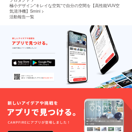
庫から
デザイ
一回検
ン・仕
極小デザイン"キレイな空気"で自分の空間を【高性能VUV空
品後配
様は変
気清浄機】Smini
>
送され
更にな
活動報告一覧
ます。
る可能
通常3週
性もご
間程度
ざいま
で配送
す。ご
されま
了承く
すが、
ださ
稀に１
い。 ※
か月を
配送は
超える
海外発
ことも
送とな
ありま
り、台
す。
湾から
国際普
通便を
利用し
ます。
日本倉
庫から
一回検
品後配
送され
ます。
通常3週
間程度