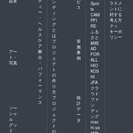
起業
テ
ン
ビ
ラスメ
Spor
ィ
デ
ス
ントに
ts
ー
ィ
対する
CAM
・
ン
考え方
PFI
ヘ
グ
クッ
RE
ル
と
キーポ
ふる
ス
は
リシー
さと
ケ
プ
実
納税
ア
ロ
施
AD
アー
舞
ジ
事
FOR
ト・
台
ェ
例
ALL
写真
・
ク
HIO
パ
ト
KOS
フ
の
HI
ォ
作
JFA
ー
り
クラ
マ
方
ウド
ン
プ
統
ファ
ス
ロ
計
ン
ソー
ジ
デ
ディ
シャ
ェ
ー
ング
ル
ク
タ
mac
グッ
ト
hi-ya
ド
の