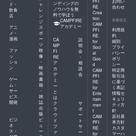
PFI
お問い
ンディングの
ド・
ャ
RE
合わせ
ノウハウを無
飲食
レ
Crea
料で学ぼう
店
ン
tion
各種規定
CAMPFIRE
ジ
CAM
アカデミー
アニ
ス
利用規
PFI
メ・
ポ
約
RE
漫画
ー
CA
説
細則
for
ツ
MP
明
プライ
Soci
ファ
映
FI
会
バシー
al
ッ
像
RE
・
ポリ
Goo
ショ
・
ア
相
シー
d
ン
映
カ
談
特定商
CAM
画
デ
会
取引法
PFI
ゲー
書
ミ
に基づ
RE
ム・
籍
ー
く表記
for
サー
・
と
情報セ
Ente
ビス
雑
は
キュリ
rtain
開発
誌
ク
サ
ティ方
men
出
ラ
ポ
針
t
版
ウ
ー
反社基
CAM
ビジ
ビ
ド
ト
本方針
PFI
ネ
ュ
フ
サ
カスタ
RE
ス・
ー
ァ
ー
マーハ
for