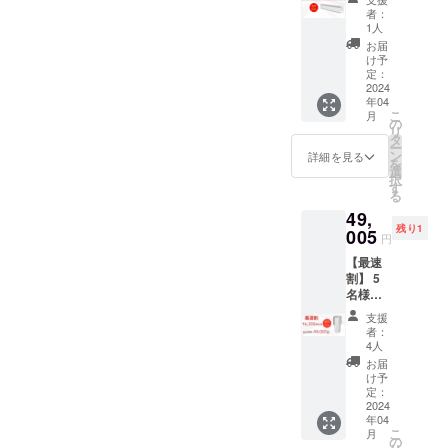
クス】
状況、
※皆様の
性もご
者：
10名様
使用部
応援購
1人
ざいま
限定
材の供
入によ
す。ご
お届
12,320
給状
り量産
け予
了承く
円(税
況、製
定：
効率が
ださ
込・送
2024
造工程
向上し
い。
年04
料0円)
上の都
た場
【配送
こ
月
【自然
合等に
の
合、一
予定】
リ
故障に
より出
タ
般販売
配送に
ー
よる6ヶ
荷時期
ン
価格が
詳細を見る
関して
を
月間保
が遅れ
選
変更に
は随時
択
証】 充
る場合
す
なる可
活動報
る
電池を
があり
能性も
告にて
49,
入れれ
ま
ござい
報告さ
残り1
ばバッ
005
す。
ます。
せて頂
円
テリー
※皆様の
※発送は
きま
【最速
代わり
応援購
日本国
す。
割】 5
になり
入によ
内に限
名様限
電源
り量産
らせて
定
ケーブ
効率が
頂きま
支援
Smini ×
ルなし
向上し
す。 ※
者：
１ （販
で使用
た場
4人
デザイ
売予定
可能 ※
合、一
ン・仕
お届
価格
ご注文
般販売
け予
様は変
65,340
状況、
定：
価格が
更にな
円の
2024
使用部
変更に
る可能
年04
16,335
材の供
なる可
性もご
こ
月
円引
給状
の
能性も
ざいま