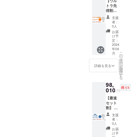
【ウル
容：本
上の都
内に限
きま
トラ先
体、
合等に
らせて
す。
得割】
USB-
より出
頂きま
10名様
typeA-
荷時期
す。 ※
支援
限定
C 電源
が遅れ
デザイ
者：
Smini ×
ケーブ
る場合
0人
ン・仕
１ （販
ル、説
があり
様は変
お届
売予定
明書
ま
け予
更にな
価格
（ク
定：
す。
る可能
65,340
2024
イック
※皆様の
性もご
年04
円の
スター
ご支援
ざいま
こ
月
10,454
トガイ
の
により
す。ご
リ
円引
ド） ※
タ
量産効
了承く
ー
き）
ご注文
ン
率が向
詳細を見る
ださ
を
税込・
状況、
選
上した
い。
択
送料0円
使用部
す
場合、
【配送
る
【自然
材の供
一般販
予定】
98,
故障に
給状
売価格
配送に
残り3
よる6ヶ
010
況、製
が変更
関して
円
月間保
造工程
になる
は随時
【最速
証】 内
上の都
可能性
活動報
セット
容：本
合等に
もござ
告にて
割】 3
体、
より出
いま
報告さ
名様限
USB-
荷時期
す。 ※
せて頂
支援
定
typeA-
が遅れ
発送は
者：
きま
Smini
C 電源
る場合
0人
日本国
す。
×2 （販
ケーブ
があり
内に限
お届
売予定
ル、説
ま
け予
らせて