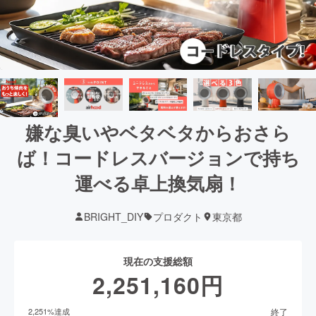
嫌な臭いやベタベタからおさら
ば！コードレスバージョンで持ち
運べる卓上換気扇！
BRIGHT_DIY
プロダクト
東京都
現在の支援総額
2,251,160
円
終了
2,251
%達成