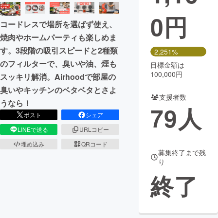
0
円
まちづくり・地域活性化
コードレスで場所を選ばず使え、
焼肉やホームパーティも楽しめま
CAMPFIRE for Social Good
CAMPFIRE Creation
す。3段階の吸引スピードと2種類
2,251%
CAMPFIREふるさと納税
machi-ya
コミュニティ
のフィルターで、臭いや油、煙も
目標金額は
100,000円
スッキリ解消。Airhoodで部屋の
臭いやキッチンのベタベタとさよ
支援者数
うなら！
79
人
ポスト
シェア
LINEで送る
URLコピー
埋め込み
QRコード
募集終了まで残
り
終了