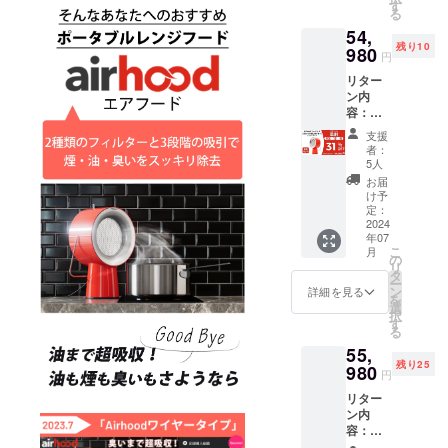
33.2*22
料込み
す
る
.0*14.0
の金額
54,
cm ・重
となり
残り10
量：
980
ます。
円
1.95kg
※ご注文
リター
・カー
状況、
ン内
トンサ
使用部
容：
イズ：
材の供
Airhood
20.0*26
給状
支援
コード
.0*37.0
況、製
者：
レス【3
cm 一般
造工程
5人
色から
予定販
上の都
お届
お選び
売価
合など
け予
頂けま
額：
定：
により
す】×2
2024
39,980
出荷時
年07
セット
円 ※本
期が遅
こ
月
・本体
リター
の
れる場
リ
サイズ
ンの価
タ
合がご
ー
(H*W*D
格は
ン
ざいま
詳細を見る
を
)：
税・送
選
す。 ※
択
33.2*22
料込み
す
皆様の
る
.0*14.0
の金額
ご支援
55,
cm ・重
となり
により
残り25
量：
980
ます。
量産効
円
1.95kg
※ご注文
率が向
リター
・カー
状況、
上した
ン内
トンサ
使用部
場合、
容：
イズ：
材の供
正規販
Airhood
20.0*26