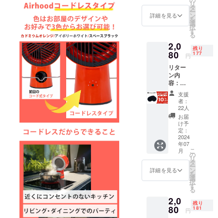
す。 ※
プなど
リ
サイズ
ンの価
タ
合がご
類似商
にて一
ー
(H*W*D
格は
ン
ざいま
詳細を見る
品が発
般販売
を
)：
税・送
選
す。 ※
生する
開始予
択
33.2*22
料込み
す
皆様の
可能性
定で
る
.0*14.0
の金額
ご支援
があり
す。
2,0
cm ・重
となり
により
ます。
残り
量：
80
ます。
177
量産効
ご了承
円
1.95kg
※ご注文
率が向
頂いた
リター
・カー
状況、
上した
上でご
ン内
トンサ
使用部
場合、
支援頂
容：炭
イズ：
材の供
正規販
けます
フィル
20.0*26
給状
売価格
様お願
支援
ター×1
.0*37.0
況、製
が販売
者：
い致し
セット
cm 一般
造工程
22人
予定価
ます。
一般予
予定販
上の都
格より
お届
2024年
定販売
売価
合など
け予
下がる
08月か
価額：
額：
定：
により
可能性
らオン
2,280円
2024
119,940
出荷時
もござ
ライン
年07
※本リ
円 ※本
期が遅
いま
ショッ
こ
月
ターン
リター
の
れる場
す。 ※
プなど
リ
の価格
ンの価
タ
合がご
類似商
にて一
ー
は税・
格は
ン
ざいま
詳細を見る
品が発
般販売
を
送料込
税・送
選
す。 ※
生する
開始予
択
みの金
料込み
す
皆様の
可能性
定で
る
額とな
の金額
ご支援
があり
す。
2,0
りま
となり
により
ます。
残り
す。 ※
80
ます。
181
量産効
ご了承
円
ご注文
※ご注文
率が向
頂いた