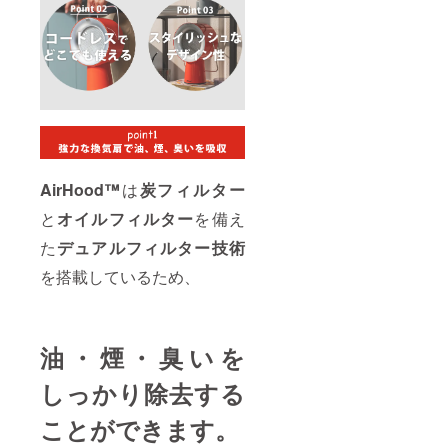
類似商
品が発
生する
可能性
があり
ます。
ご了承
頂いた
上でご
支援頂
けます
様お願
AirHood™
は
炭フィルター
い致し
ます。
と
オイルフィルター
を備え
2024年
08月か
た
デュアルフィルター技術
らオン
を搭載しているため、
ライン
ショッ
プなど
にて一
般販売
油・煙・臭いを
開始予
定で
しっかり除去する
す。
ことができます。