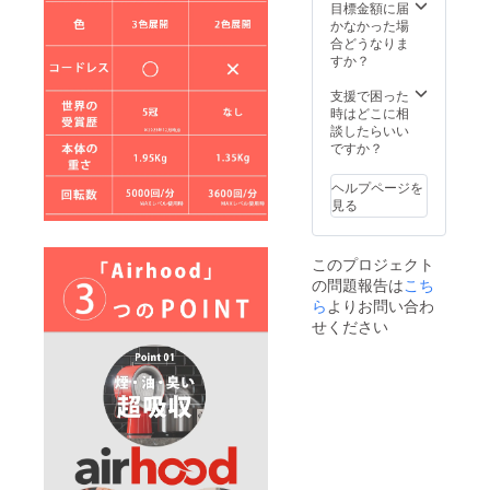
況、製
品が発
目標金額に届
造工程
生する
かなかった場
上の都
可能性
合どうなりま
合など
があり
すか？
により
ます。
出荷時
ご了承
支援で困った
期が遅
頂いた
時はどこに相
れる場
上でご
談したらいい
合がご
支援頂
ですか？
ざいま
けます
す。 ※
様お願
ヘルプページを
皆様の
い致し
見る
ご支援
ます。
により
2024年
量産効
08月か
このプロジェクト
率が向
らオン
の問題報告は
こち
上した
ライン
場合、
ら
よりお問い合わ
ショッ
正規販
プなど
せください
売価格
にて一
が販売
般販売
予定価
開始予
格より
定で
下がる
す。
可能性
もござ
いま
す。 ※