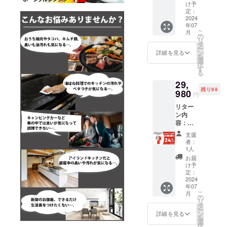
り豊かに、
お選び
け予
頂けま
定：
快適にする
す】×1
2024
ことが弊社
年07
セット
こ
月
の理念で
・本体
の
リ
サイズ
タ
す。
ー
(H*W*D
ン
詳細を見る
を
どうぞよろ
)：
選
択
33.2*22
しくお願い
す
る
.0*14.0
致します！
29,
cm ・重
残り98
量：
980
円
1.95kg
リター
・カー
ン内
トンサ
容：
イズ：
Airhood
20.0*26
支援
コード
.0*37.0
者：
レス【3
cm 一般
1人
色から
予定販
お届
お選び
売価
け予
頂けま
額：
定：
す】×1
2024
39,980
年07
セット
円 ※本
こ
月
・本体
リター
の
リ
サイズ
ンの価
タ
ー
(H*W*D
格は
ン
詳細を見る
を
)：
税・送
選
択