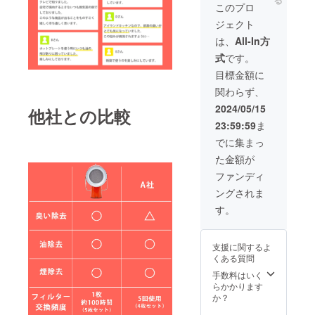
.0*14.0
造工程
可能性
このプロ
す。
す。
cm ・重
上の都
があり
ジェクト
量：
合など
ます。
1.95kg
により
ご了承
は、
All-In方
・カー
出荷時
頂いた
式
です。
トンサ
期が遅
上でご
イズ：
れる場
支援頂
目標金額に
20.0*26
合がご
けます
関わらず、
.0*37.0
ざいま
様お願
cm 一般
す。 ※
い致し
2024/05/15
他社との比較
予定販
皆様の
ます。
23:59:59
ま
売価
ご支援
2024年
額：
により
08月か
でに集まっ
39,980
量産効
らオン
た金額が
円 ※本
率が向
ライン
リター
上した
ショッ
ファンディ
ンの価
場合、
プなど
ングされま
格は
正規販
にて一
税・送
売価格
般販売
す。
料込み
が販売
開始予
の金額
予定価
定で
となり
格より
す。
支援に関するよ
ます。
下がる
くある質問
※ご注文
可能性
状況、
もござ
手数料はいく
使用部
いま
らかかります
材の供
す。 ※
か？
給状
類似商