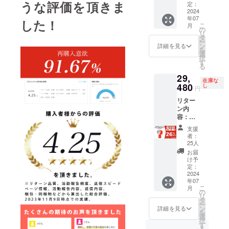
うな評価を頂きま
けま
合など
定：
可能性
可能性
らオン
す】×1
2024
により
もござ
もござ
ライン
年07
セット
出荷時
した！
いま
いま
ショッ
こ
月
・延長
期が遅
の
す。 ※
す。 ※
プなど
リ
の高
れる場
タ
類似商
類似商
にて一
ー
さ：
合がご
ン
品が発
詳細を見る
品が発
般販売
を
5cm ・
ざいま
選
生する
生する
開始予
択
重量：
す。 ※
す
可能性
可能性
定で
る
0.77kg
皆様の
があり
があり
す。
29,
一般予
ご支援
ます。
ます。
在庫な
定販売
480
により
し
ご了承
ご了承
円
価額：
量産効
頂いた
頂いた
リター
2,980円
率が向
上でご
上でご
ン内
※本リ
上した
支援頂
支援頂
容：
ターン
場合、
けます
けます
Airhood
の価格
正規販
様お願
様お願
支援
コード
は税・
売価格
い致し
者：
い致し
レス【3
送料込
が販売
25人
ます。
ます。
色から
みの金
予定価
2024年
お届
2024年
お選び
額とな
格より
け予
08月か
08月か
頂けま
りま
定：
下がる
らオン
らオン
す】×1
2024
す。 ※
可能性
ライン
ライン
年07
セット
ご注文
もござ
ショッ
ショッ
こ
月
・本体
状況、
の
いま
プなど
プなど
リ
サイズ
使用部
タ
す。 ※
にて一
にて一
ー
(H*W*D
材の供
ン
類似商
詳細を見る
般販売
般販売
を
)：
給状
選
品が発
開始予
開始予
択
33.2*22
況、製
す
生する
定で
定で
る