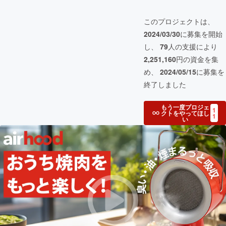
このプロジェクトは、
2024/03/30
に募集を開始
し、
79
人の支援により
2,251,160
円の資金を集
め、
2024/05/15
に募集を
終了しました
もう一度プロジェ
1
クトをやってほし
1
い