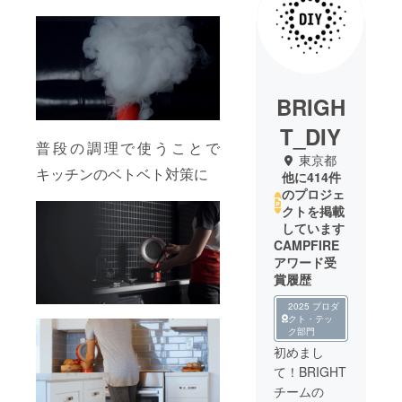
BRIGH
T_DIY
普段の調理で使うことで
東京都
キッチンのベトベト対策に
他に414件
のプロジェ
クトを掲載
しています
CAMPFIRE
アワード受
賞履歴
2025 プロダ
クト・テッ
ク部門
初めまし
て！BRIGHT
チームの