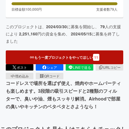
目標金額
100,000
円
支援者数
79
人
このプロジェクトは、
2024/03/30
に募集を開始し、
79
人の支援
により
2,251,160
円の資金を集め、
2024/05/15
に募集を終了し
ました
もう一度プロジェクトをやってほしい
11
ポスト
シェア
LINEで送る
URLコピー
埋め込み
QRコード
コードレスで場所を選ばず使え、焼肉やホームパーティ
も楽しめます。3段階の吸引スピードと2種類のフィル
ターで、臭いや油、煙もスッキリ解消。Airhoodで部屋
の臭いやキッチンのベタベタとさようなら！
このプロジェクトを見た人はこちらもチェックし