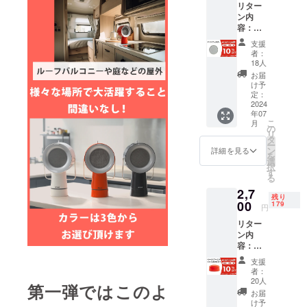
リター
状況、
状況、
上した
上でご
ン内
使用部
使用部
場合、
支援頂
容：オ
材の供
材の供
正規販
けます
イル
給状
給状
売価格
様お願
支援
フィル
況、製
況、製
が販売
者：
い致し
ター×1
造工程
造工程
18人
予定価
ます。
セット
上の都
上の都
格より
お届
2024年
一般予
合など
合など
け予
下がる
08月か
定販売
により
定：
により
可能性
らオン
価額：
2024
出荷時
出荷時
もござ
ライン
年07
2,280円
期が遅
期が遅
いま
ショッ
こ
月
※本リ
れる場
の
れる場
す。 ※
プなど
リ
ターン
合がご
タ
合がご
類似商
にて一
ー
の価格
ざいま
ン
ざいま
詳細を見る
品が発
般販売
を
は税・
す。 ※
選
す。 ※
生する
開始予
択
送料込
皆様の
す
皆様の
可能性
定で
る
みの金
ご支援
ご支援
があり
す。
2,7
額とな
により
により
ます。
残り
りま
00
量産効
179
量産効
ご了承
円
す。 ※
率が向
率が向
頂いた
リター
ご注文
上した
上した
上でご
ン内
状況、
場合、
場合、
支援頂
容：
使用部
正規販
正規販
けます
ベース
材の供
売価格
売価格
様お願
支援
ブース
給状
が販売
が販売
者：
い致し
ト【3色
況、製
予定価
20人
予定価
ます。
第一弾ではこのよ
からお
造工程
格より
格より
お届
2024年
選び頂
上の都
下がる
け予
下がる
08月か