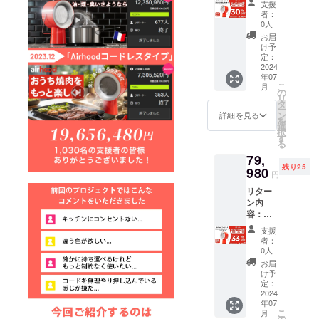
給状
売価格
支援
コード
.0*37.0
況、製
が販売
者：
レス【3
cm 一般
造工程
0人
予定価
色から
予定販
上の都
格より
お届
お選び
売価
合など
け予
下がる
頂けま
額：
定：
により
可能性
す】×2
2024
79,960
出荷時
もござ
年07
セット
円 ※本
期が遅
いま
こ
月
・本体
リター
の
れる場
す。 ※
リ
サイズ
ンの価
タ
合がご
類似商
ー
(H*W*D
格は
ン
ざいま
詳細を見る
品が発
を
)：
税・送
選
す。 ※
生する
択
33.2*22
料込み
す
皆様の
可能性
る
.0*14.0
の金額
ご支援
があり
79,
cm ・重
となり
により
ます。
残り25
量：
980
ます。
量産効
ご了承
円
1.95kg
※ご注文
率が向
頂いた
リター
・カー
状況、
上した
上でご
ン内
トンサ
使用部
場合、
支援頂
容：
イズ：
材の供
正規販
けます
Airhood
20.0*26
給状
売価格
様お願
支援
コード
.0*37.0
況、製
が販売
者：
い致し
レス【3
cm 一般
造工程
0人
予定価
ます。
色から
予定販
上の都
格より
お届
2024年
お選び
売価
合など
け予
下がる
08月か
頂けま
額：
定：
により
可能性
らオン
す】×3
2024
79,960
出荷時
もござ
ライン
年07
セット
円 ※本
期が遅
いま
ショッ
こ
月
・本体
リター
の
れる場