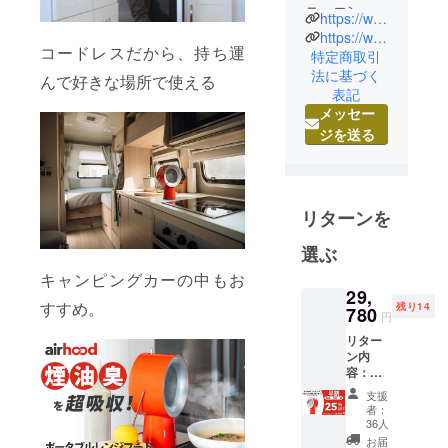
ニュエンで
https://www.brightdiy.jp/
す。
https://www.instagram.com/brightdiyjp/
コードレスだから、持ち運
中国の総合
特定商取引
法に基づく
家電メー
んで好きな場所で使える
表記
カー向けに
メッセー
人気製品を
ジを送る
多数製造し
た実績のあ
る製品を、
日本の皆様
リターンを
にも是非体
選ぶ
験していた
だきたくプ
キャンピングカーの中もお
29,
ロジェクト
すすめ。
残り14
780
円
を立ち上げ
ました。
リター
ン内
最新のテク
容：
ノロジー
Airhood
支援
コード
で、皆さん
者：
レス【3
36人
の生活をよ
色から
お届