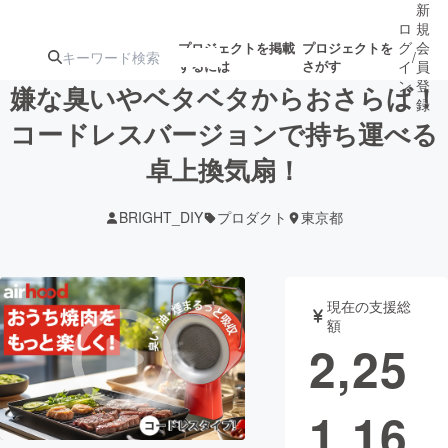
新
ロ
規
グ
会
プロジェクトを掲載
プロジェクトを
/
するには
さがす
イ
員
ン
登
嫌な臭いやベタベタからおさらば！
録
コードレスバージョンで持ち運べる
卓上換気扇！
人気のプロ
注目のリ
注目の新着プロ
募集終了が近いプ
もうすぐ公開
ジェクト
ターン
ジェクト
ロジェクト
されます
BRIGHT_DIY
プロダクト
東京都
アート・写真
音楽
現在の支援総
テクノロジー・ガジェット
ゲーム・サ
額
2,25
映像・映画
書籍・雑誌
1,16
ビジネス・起業
チャレンジ