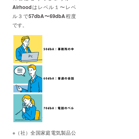
Airhood
はレベル１〜レベ
ル３で
57dbA〜69dbA
程度
です。
※（社）全国家庭電気製品公