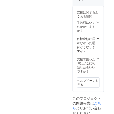
ぎド
※税込
レッシ
み、送
ング」
料込み
支援に関するよ
150mL
くある質問
※税込
み、送
手数料はいく
料込み
らかかります
か？
目標金額に届
かなかった場
合どうなりま
すか？
支援で困った
時はどこに相
談したらいい
ですか？
ヘルプページを
見る
このプロジェクト
の問題報告は
こち
ら
よりお問い合わ
せください