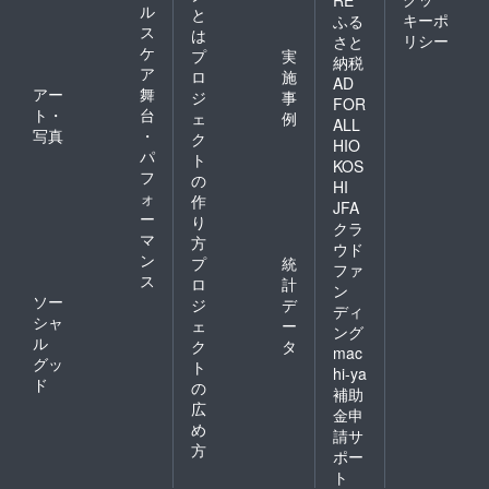
RE
ル
と
キーポ
ふる
ス
は
リシー
さと
ケ
プ
実
納税
ア
ロ
施
AD
アー
舞
ジ
事
FOR
ト・
台
ェ
例
ALL
写真
・
ク
HIO
パ
ト
KOS
フ
の
HI
ォ
作
JFA
ー
り
クラ
マ
方
ウド
ン
プ
統
ファ
ス
ロ
計
ン
ソー
ジ
デ
ディ
シャ
ェ
ー
ング
ル
ク
タ
mac
グッ
ト
hi-ya
ド
の
補助
広
金申
め
請サ
方
ポー
ト