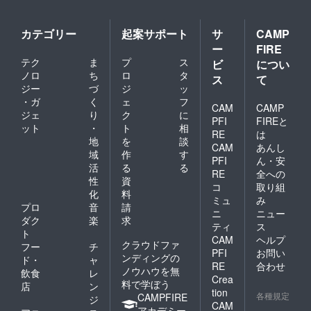
カテゴリー
起案サポート
サ
CAMP
ー
FIRE
テク
ま
プ
ス
ビ
につい
ノロ
ち
ロ
タ
ス
て
ジー
づ
ジ
ッ
・ガ
く
ェ
フ
CAM
CAMP
ジェ
り
ク
に
PFI
FIREと
ット
・
ト
相
RE
は
地
を
談
CAM
あんし
域
作
す
PFI
ん・安
活
る
る
RE
全への
性
資
コ
取り組
化
料
ミュ
み
プロ
音
請
ニ
ニュー
ダク
楽
求
ティ
ス
ト
CAM
ヘルプ
クラウドファ
フー
チ
PFI
お問い
ンディングの
ド・
ャ
RE
合わせ
ノウハウを無
飲食
レ
Crea
料で学ぼう
店
ン
tion
各種規定
CAMPFIRE
ジ
CAM
アカデミー