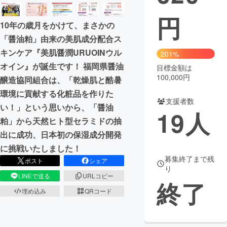
円
まちづくり・地域活性化
10年の歳月をかけて、まさかの
「醤油粕」由来の美肌成分配合ス
CAMPFIRE for Social Good
CAMPFIRE Creation
キンケア『美肌醤潤URUOINウル
201%
CAMPFIREふるさと納税
machi-ya
コミュニティ
オイン』が誕生です！ 福岡県醤油
目標金額は
100,000円
醸造協同組合は、「乾燥肌と酷暑
環境に貢献する化粧品を作りた
支援者数
い！」という思いから、「醤油
19
人
粕」から天然ヒト型セラミドの抽
出に成功、日本初の保湿成分開発
に挑戦いたしました！
募集終了まで残
ポスト
シェア
り
LINEで送る
URLコピー
終了
埋め込み
QRコード