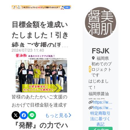
目標金額を達成い
たしました！引き
続きご支援のほ
FSJK
2024/07/23 11:40
ど、よろしくお願
福岡県
初めてのプ
いいたします！
ロジェクト
です
はじめまし
て！
福岡県醤油
皆様のあたたかいご支援の
醸造協同組
https://www.fsjk.or.jp
おかげで目標金額を達成す
合です！
https://www.youtube.com/@uruoinc24
ることができました！ご支
特定商取引
もっと見る
法に基づく
「美肌醤潤
援いただいた皆様、本当に
『発酵』の力でハ
表記
URUOIN ウ
ありがとうございます！さ
メッセー