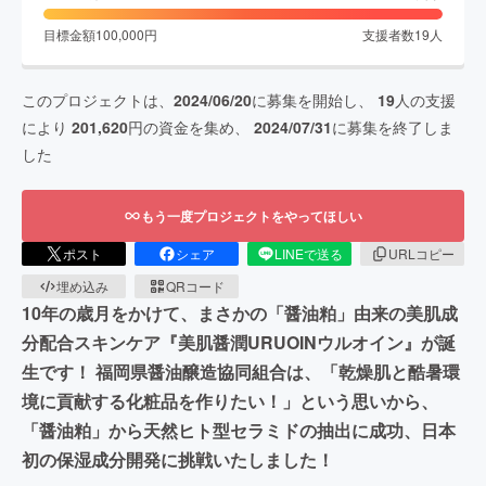
目標金額
100,000
円
支援者数
19
人
このプロジェクトは、
2024/06/20
に募集を開始し、
19
人の支援
により
201,620
円の資金を集め、
2024/07/31
に募集を終了しま
した
もう一度プロジェクトをやってほしい
ポスト
シェア
LINEで送る
URLコピー
埋め込み
QRコード
10年の歳月をかけて、まさかの「醤油粕」由来の美肌成
分配合スキンケア『美肌醤潤URUOINウルオイン』が誕
生です！ 福岡県醤油醸造協同組合は、「乾燥肌と酷暑環
境に貢献する化粧品を作りたい！」という思いから、
「醤油粕」から天然ヒト型セラミドの抽出に成功、日本
初の保湿成分開発に挑戦いたしました！