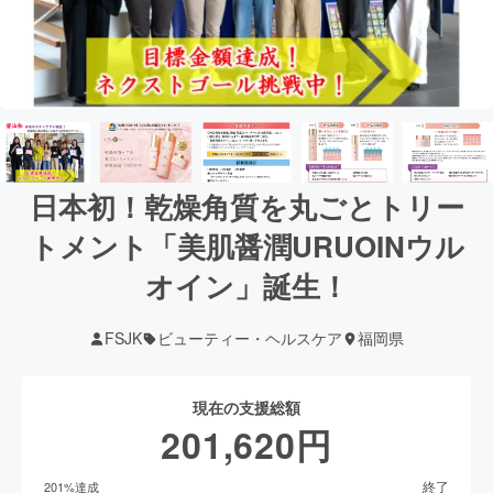
日本初！乾燥角質を丸ごとトリー
トメント「美肌醤潤URUOINウル
オイン」誕生！
FSJK
ビューティー・ヘルスケア
福岡県
現在の支援総額
201,620
円
終了
201
%達成