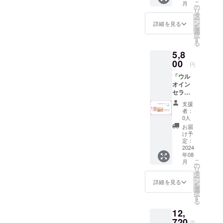
こ
月
ム美容
の
リ
液」
タ
ー
30mL
ン
詳細を見る
を
約1.5か
選
択
月分 ※
す
る
税込
5,8
み、送
料込み
00
円
「ウル
オイン
セラム
クリー
支援
ム」 /
者：
5,800円
0人
〈商品
お届
内容〉
け予
・「ウ
定：
ルオイ
2024
年08
ン セラ
こ
月
ムク
の
リ
リー
タ
ー
ム」
ン
詳細を見る
を
30g 約
選
択
1.5か月
す
る
分 ※税
12,
込み、
送料込
720
円