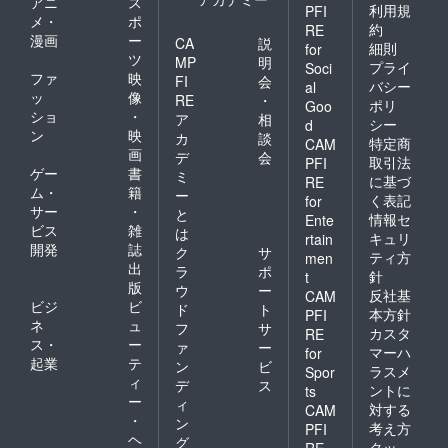
アニ
ス
利用規
PFI
メ・
ポ
約
RE
漫画
ー
CA
説
細則
for
ツ
MP
明
プライ
Soci
ファ
映
FI
会
バシー
al
ッ
像
RE
・
ポリ
Goo
ショ
・
ア
相
シー
d
ン
映
カ
談
特定商
CAM
画
デ
会
取引法
PFI
ゲー
書
ミ
に基づ
RE
ム・
籍
ー
く表記
for
サー
・
と
情報セ
Ente
ビス
雑
は
キュリ
rtain
開発
誌
ク
サ
ティ方
men
出
ラ
ポ
針
t
版
ウ
ー
反社基
CAM
ビジ
ビ
ド
ト
本方針
PFI
ネ
ュ
フ
サ
カスタ
RE
ス・
ー
ァ
ー
マーハ
for
起業
テ
ン
ビ
ラスメ
Spor
ィ
デ
ス
ントに
ts
ー
ィ
対する
CAM
・
ン
考え方
PFI
ヘ
グ
クッ