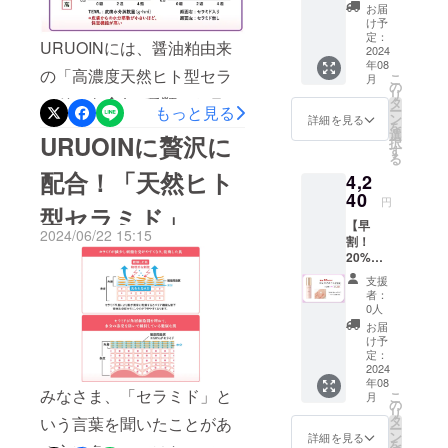
ム化粧
お届
できまし
水」 /
け予
3,840円
定：
た。過酷な
URUOINには、醤油粕由来
〈商品
2024
気候になり
年08
内容〉
の「高濃度天然ヒト型セラ
こ
月
・「ウ
つつある日
の
リ
ルオイ
ミド」を含む5種類のセラミ
タ
本人の肌を
もっと見る
ー
ン セラ
ン
詳細を見る
を
救える成分
ドが配合されています。セ
ム化粧
選
URUOINに贅沢に
択
水」
す
です。
ラミド1（EOP）：水分保持
る
150mL
配合！「天然ヒト
4,2
約1.5か
と外部の刺激をケア。セラ
研究開発か
月分
40
円
型セラミド」
（通常
ミド2（NG）：高い水分保
ら10年、福
【早
価格：
2024/06/22 15:15
岡県内の醤
持ケア効果。ヒトの肌に
割！
4,800
20%OF
円） ※
油蔵元、弊
もっとも多く含まれる。セ
F】「ウ
税込
支援
所社員のプ
ルオイ
み、送
者：
ラミド3（NP）：水分保
ロジェクト
ン セラ
料込み
0人
ム美容
持、ハリにアプローチ。セ
チームによ
お届
液」 /
け予
り女性目線
ラミド5（AG）：角質の機
4,240円
定：
〈商品
2024
で、この成
能をサポート。セラミド
年08
内容〉
分を高配合
みなさま、「セラミド」と
こ
月
・「ウ
の
6（AP）：水分保持、ハリ
リ
した「本当
ルオイ
タ
いう言葉を聞いたことがあ
ー
ン セラ
ン
に使いたい
にアプローチ。効能評価試
詳細を見る
を