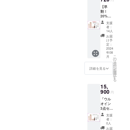
み
【早
割！
20%OF
F】「ウ
支援
ルオイ
者：
ン 3点
14人
セッ
お届
ト」 /
け予
12,720
定：
円 〈商
2024
年08
品内
こ
月
容〉 ・
の
リ
「ウル
タ
ー
オイン
ン
詳細を見る
を
セラム
選
択
化粧
す
る
水」
15,
150mL
約1.5か
900
円
月分
「ウル
（通常
オイン
価格：
3点セッ
4,800
ト」 /
円） ・
支援
15,900
「ウル
者：
円 〈商
オイン
0人
品内
セラム
お届