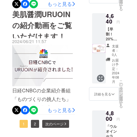
る方は多いのではないで
ム美容
選
もっと見る
スキンケ
択
験を実施し、これらの天然
液」
す
る
しょうか。セラミドは肌へ
ア」が誕生
30mL
美肌醤潤URUOIN
ヒト型セラミドの保湿機能
4,6
約1.5か
しました。
潤いを与え、外部刺激から
月分
40
円
改善効果が認められまし
の紹介動画をご覧
肌のバリア
（通常
肌を守るために必要な成分
【早
価格：
機能をケア
た。みなさまのうるおいに
いただけます！
割！
です。今回のURUOINに配
5,300
し、ベタつ
20%OF
満ちたハリつや肌のお手伝
円） ※
2024/06/21 11:57
合されているセラミドはそ
かないのに
F】「ウ
税込
支援
いができましたら幸いで
ルオイ
み、送
しっかり保
者：
の中でも「天然ヒト型セラ
ン セラ
料込み
0人
す。
湿。アル
ムク
ミド（C24超長鎖型 ）」と
お届
リー
コールフ
け予
ム」 /
よばれるものになります。
定：
リーで低刺
4,640円
2024
激。「効能
複数種あるセラミドの中で
年08
〈商品
こ
月
内容〉
の
評価試験
もヒトの肌にあるセラミド
リ
・「ウ
タ
日経CNBCの企業紹介番組
済」でエイ
ー
ルオイ
ン
詳細を見る
と同じ構造のため肌になじ
を
ジングケア
ン セラ
「ものづくりの挑人たち」
選
択
ムク
みやすく、バリア機能が高
す
にもお使い
る
でURUOINが紹介されまし
リー
もっと見る
頂けます。
いことが確認されていま
4,8
ム」
た！プロジェクトページの
30g 約
00
円
す。ヒトは加齢等によるお
1.5か月
メイン画像をクリックでも
1
2
次のページ
肌の機能を
「ウル
分 （通
肌のセラミド不足により、
根本から整
オイン
常価
動画をご覧いただけます。
セラム
格：