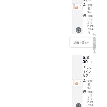
肌が乾燥するとバリア機能
えたい。こ
ぜひ、ご覧ください！
化粧
5,800
支援
の機会にぜ
が低下、シミができやすく
水」 /
円） ※
者：
4,800円
ひ、貴方の
税込
0人
なってしまいます。天然ヒ
〈商品
み、送
お届
肌で実感し
内容〉
料込み
け予
ト型セラミド を配合した
てくださ
・「ウ
定：
ルオイ
2024
い！
URUOINは、肌の角層をセ
年08
ン セラ
こ
月
ラミドで埋めることによ
ム化粧
の
リ
水」
タ
ー
り、これらのトラブルから
150mL
ン
詳細を見る
を
約1.5か
選
お肌を守り、健康な肌を維
択
月分 ※
す
る
税込
持します。
5,3
み、送
料込み
00
円
「ウル
オイン
セラム
美容
支援
液」 /
者：
5,300円
0人
〈商品
お届
内容〉
け予
・「ウ
定：
ルオイ
2024
年08
ン セラ