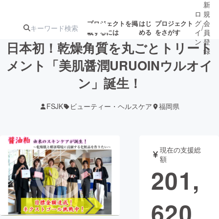
新
ロ
規
グ
会
プロジェクトを掲
はじ
プロジェクト
/
載するには
める
をさがす
イ
員
ン
登
日本初！乾燥角質を丸ごとトリート
録
メント「美肌醤潤URUOINウルオイ
ン」誕生！
人気のプロ
注目のリ
注目の新着プロ
募集終了が近いプ
もうすぐ公開
ジェクト
ターン
ジェクト
ロジェクト
されます
FSJK
ビューティー・ヘルスケア
福岡県
アート・写真
音楽
現在の支援総
テクノロジー・ガジェット
ゲーム・サ
額
201,
映像・映画
書籍・雑誌
620
ビジネス・起業
チャレンジ