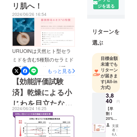
ルオイン」
リ肌へ！
ジを送る
らに多くの皆様に「美肌醤
プロジェク
2024/06/26 16:54
トを始動い
潤URUOIN ウルオイン」を
たしまし
お届けするため、ネクスト
た！
リターンを
ゴール15万円に挑戦いたし
ます。ぜひ、あなたの肌で
選ぶ
まさか、醤
油粕からス
ウルオインのチカラをご実
URUOINは天然ヒト型セラ
キンケア？
目標金額
感ください！うるおいに満
ミドを含む5種類のセラミド
と思われる
未達でも
ちたハリつや肌のお手伝い
「醤潤セラミド」と「醤潤
かも知れま
リターン
もっと見る
ができましたら幸いです。
が届きま
せん。
酵母エキス」を独自に組み
【効能評価試験
す
(All-in
従来は廃棄
引き続きご支援のほど、何
合わせ、年齢肌にアプロー
方式)
されていた
済】乾燥による小
卒よろしくお願いいたしま
チします。乾燥した角質を
3,8
醤油粕から
40
じわを目立たなく
す！
円
ケアし、『発酵』の力で肌
肌バリア機
2024/06/24 16:25
【早
能と保湿機
にハリつや、弾力と潤いを
し、ハリつや肌を
割！
能に優れた
20%OF
ぜひご実感ください！
天然ヒト型
維持します！
F】「ウ
支援
ルオイ
セラミドが
者：
ン セラ
6人
抽出・精製