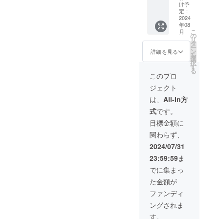
容〉 ・
美容
け予
「ウル
液」
定：
オイン
2024
30mL
年08
セラム
約1.5か
こ
月
化粧
月分
の
リ
水」
（通常
タ
ー
150mL
価格：
ン
詳細を見る
を
約1.5か
5,300
選
択
月分 ・
円） ・
す
る
「ウル
「ウル
このプロ
オイン
オイン
ジェクト
セラム
セラム
美容
クリー
は、
All-In方
液」
ム」
式
です。
30mL
30g 約
約1.5か
1.5か月
目標金額に
月分 ・
分 （通
関わらず、
「ウル
常価
オイン
格：
2024/07/31
セラム
5,800
23:59:59
ま
クリー
円） ・
ム」
「Cera
でに集まっ
30g 約
midre
た金額が
1.5か月
たまね
分 ・
ぎド
ファンディ
「Cera
レッシ
ングされま
midre
ング」
たまね
150mL
す。