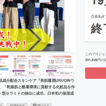
募集終
CAMPFIRE for Social Good
CAMPFIRE Creation
終
CAMPFIREふるさと納税
machi-ya
コミュニティ
このプロジェ
201,620
円の
成分配合スキンケア『美肌醤潤URUOINウ
は、「乾燥肌と酷暑環境に貢献する化粧品を作
ト型セラミドの抽出に成功、日本初の保湿成
ピー
埋め込み
QRコード