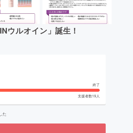
INウルオイン」誕生！
終了
支援者数
19
人
した