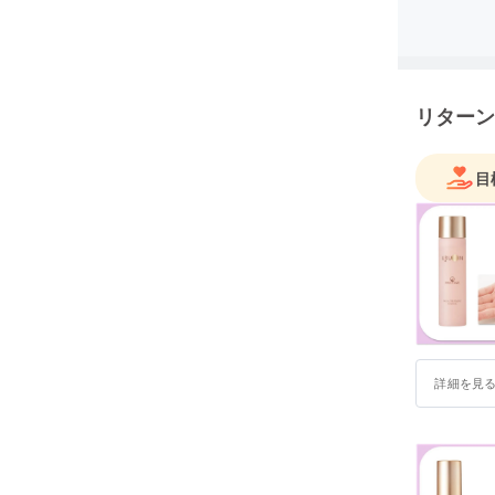
まさか、
ん。
従来は廃
優れた天
気候にな
リターン
研究開発か
ジェクト
目
「本当に
機能をケ
フリーで
お使い頂
肌の機能
実感して
詳細を見