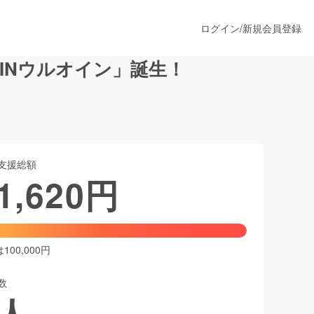
ログイン
/
新規会員登録
INウルオイン」誕生！
うすぐ公開されます
支援総額
プロダクト
1,620
円
ファッション
スポーツ
00,000円
数
ア
ソーシャルグッド
人