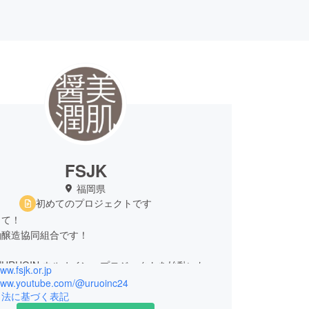
FSJK
福岡県
初めてのプロジェクトです
して！
油醸造協同組合です！
URUOIN ウルオイン」プロジェクトを始動いたし
ww.fsjk.or.jp
/www.youtube.com/@uruoinc24
引法に基づく表記