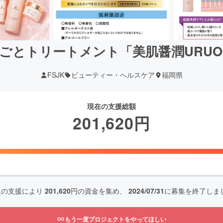
ごとトリートメント「美肌醤潤URUO
FSJK
ビューティー・ヘルスケア
福岡県
現在の支援総額
201,620
円
人の支援により
201,620
円の資金を集め、
2024/07/31
に募集を終了しま
もう一度プロジェクトをやってほしい