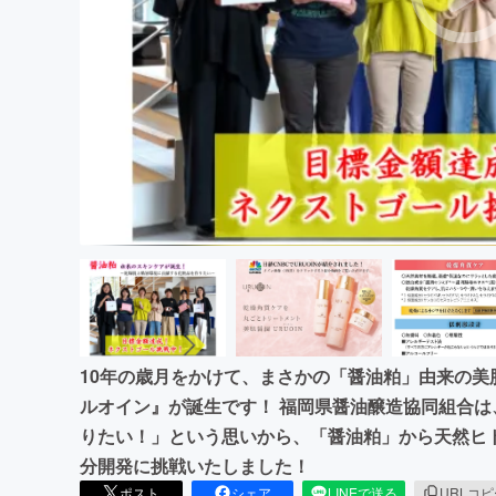
まちづくり・地域活性化
10年の歳月をかけて、まさかの「醤油粕」由来の美肌
ルオイン』が誕生です！ 福岡県醤油醸造協同組合
りたい！」という思いから、「醤油粕」から天然ヒ
分開発に挑戦いたしました！
ポスト
シェア
LINEで送る
URLコ