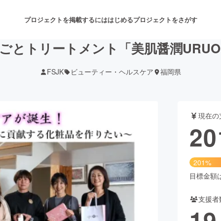
プロジェクトを掲載するには
はじめる
プロジェクトをさがす
ごとトリートメント「美肌醤潤URUO
FSJK
ビューティー・ヘルスケア
福岡県
注目のリターン
注目の新着プロジェクト
募集終了が近いプロジェクト
も
現在の
音楽
舞台・パフォーマンス
20
ゲーム・サービス開発
フード・飲食店
201%
書籍・雑誌出版
アニメ・漫画
目標金額は1
支援者
チャレンジ
ビューティー・ヘルスケ
19