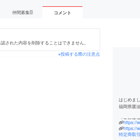
仲間募集
コメント
1
承認された内容を削除することはできません。
※投稿する際の注意点
はじめま
福岡県醤
「美肌醤潤
https://w
ました！
https:/
特定商取