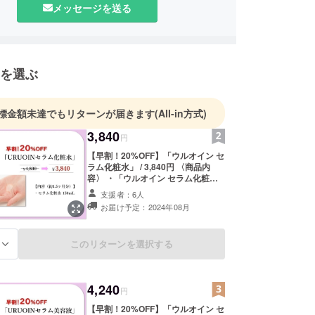
醤油粕からスキンケア？と思われるかも知れませ
メッセージを送る
棄されていた醤油粕から肌バリア機能と保湿機能に
然ヒト型セラミドが抽出・精製できました。過酷な
りつつある日本人の肌を救える成分です。
を選ぶ
ら10年、福岡県内の醤油蔵元、弊所社員のプロ
チームにより女性目線で、この成分を高配合した
標金額未達でもリターンが届きます
(All-in方式)
使いたいスキンケア」が誕生しました。肌のバリア
3,840
円
アし、ベタつかないのにしっかり保湿。アルコール
低刺激。「効能評価試験済」でエイジングケアにも
【早割！20%OFF】「ウルオイン セ
ラム化粧水」 / 3,840円 〈商品内
けます。
容〉 ・「ウルオイン セラム化粧
水」 150mL 約1.5か月分 （通常価
支援者：6人
格：4,800円） ※税込み、送料込み
を根本から整えたい。この機会にぜひ、貴方の肌で
お届け予定：2024年08月
ください！
このリターンを選択する
る
4,240
円
【早割！20%OFF】「ウルオイン セ