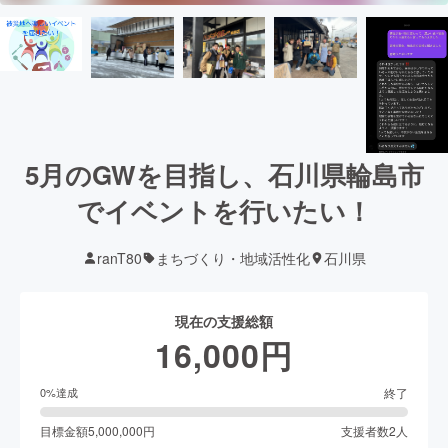
5月のGWを目指し、石川県輪島市
でイベントを行いたい！
ranT80
まちづくり・地域活性化
石川県
現在の支援総額
16,000
円
終了
0
%達成
目標金額
5,000,000
円
支援者数
2
人