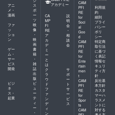
ジ
CAM
アカデミー
アニ
ス
利用規
PFI
メ・
ポ
約
RE
漫画
ー
CA
説
細則
for
ツ
MP
明
プライ
Soci
ファ
映
FI
会
バシー
al
ッ
像
RE
・
ポリ
Goo
ショ
・
ア
相
シー
d
ン
映
カ
談
特定商
CAM
画
デ
会
取引法
PFI
ゲー
書
ミ
に基づ
RE
ム・
籍
ー
く表記
for
サー
・
と
情報セ
Ente
ビス
雑
は
キュリ
rtain
開発
誌
ク
サ
ティ方
men
出
ラ
ポ
針
t
版
ウ
ー
反社基
CAM
ビジ
ビ
ド
ト
本方針
PFI
ネ
ュ
フ
サ
カスタ
RE
ス・
ー
ァ
ー
マーハ
for
起業
テ
ン
ビ
ラスメ
Spor
ィ
デ
ス
ントに
ts
ー
ィ
対する
CAM
・
ン
考え方
PFI