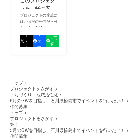
このプロジェク
トを一緒に広め
ましょう！
プロジェクトの達成に
は、情報の発信が不可
欠です。SNSでシェア
LIN
をして、あなたが応援
ポ
シ
Eで
しているプロジェクト
ス
ェ
送
の良さを知ってもらい
ト
ア
る
ましょう！
トップ
>
プロジェクトをさがす
>
まちづくり・地域活性化
>
5月のGWを目指し、石川県輪島市でイベントを行いたい！
>
仲間募集
トップ
>
プロジェクトをさがす
>
祭
>
5月のGWを目指し、石川県輪島市でイベントを行いたい！
>
仲間募集