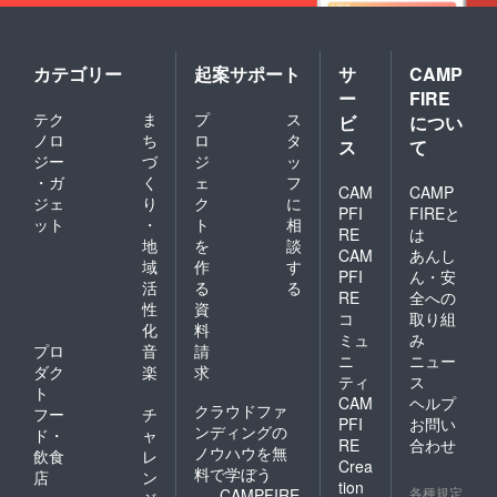
カテゴリー
起案サポート
サ
CAMP
ー
FIRE
テク
ま
プ
ス
ビ
につい
ノロ
ち
ロ
タ
ス
て
ジー
づ
ジ
ッ
・ガ
く
ェ
フ
CAM
CAMP
ジェ
り
ク
に
PFI
FIREと
ット
・
ト
相
RE
は
地
を
談
CAM
あんし
域
作
す
PFI
ん・安
活
る
る
RE
全への
性
資
コ
取り組
化
料
ミュ
み
プロ
音
請
ニ
ニュー
ダク
楽
求
ティ
ス
ト
CAM
ヘルプ
クラウドファ
フー
チ
PFI
お問い
ンディングの
ド・
ャ
RE
合わせ
ノウハウを無
飲食
レ
Crea
料で学ぼう
店
ン
tion
各種規定
CAMPFIRE