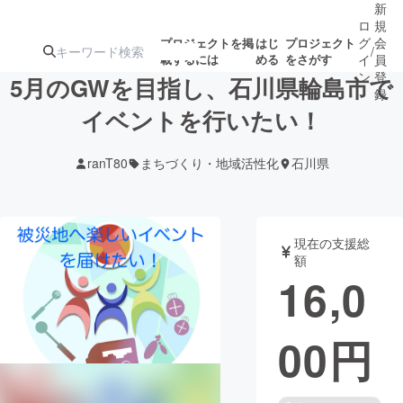
新
ロ
規
グ
会
プロジェクトを掲
はじ
プロジェクト
/
載するには
める
をさがす
イ
員
ン
登
5月のGWを目指し、石川県輪島市で
録
イベントを行いたい！
人気のプロ
注目のリ
注目の新着プロ
募集終了が近いプ
もうすぐ公開
ranT80
まちづくり・地域活性化
石川県
ジェクト
ターン
ジェクト
ロジェクト
されます
アート・写真
音楽
現在の支援総
額
16,0
テクノロジー・ガジェット
ゲーム・サ
00
円
映像・映画
書籍・雑誌
ビジネス・起業
チャレンジ