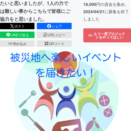
たいと思いましたが、1人の力で
16,000
円の資金を集め、
は難しい事からこちらで皆様にご
2024/04/21
に募集を終了
協力をと思いました。
しました
ポスト
シェア
もう一度プロジェク
LINEで送る
URLコピー
トをやってほしい
埋め込み
QRコード