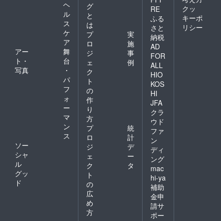
ヘ
グ
クッ
RE
ル
と
キーポ
ふる
ス
は
リシー
さと
ケ
プ
実
納税
ア
ロ
施
AD
アー
舞
ジ
事
FOR
ト・
台
ェ
例
ALL
写真
・
ク
HIO
パ
ト
KOS
フ
の
HI
ォ
作
JFA
ー
り
クラ
マ
方
ウド
ン
プ
統
ファ
ス
ロ
計
ン
ソー
ジ
デ
ディ
シャ
ェ
ー
ング
ル
ク
タ
mac
グッ
ト
hi-ya
ド
の
補助
広
金申
め
請サ
方
ポー