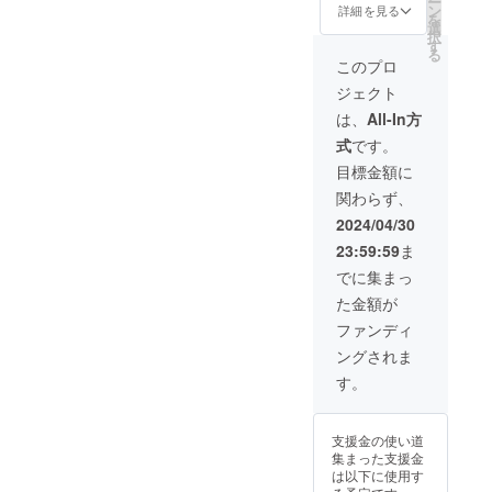
ー
温で1週
ン
詳細を見る
を
間持ち
選
択
ます。
す
る
産地：
このプロ
大分県
ジェクト
宇佐市
安心院
は、
All-In方
産 施設
式
です。
で製造
してい
目標金額に
る台湾
関わらず、
カステ
ラ1パッ
2024/04/30
ク、シ
23:59:59
ま
フォン
ケーキ
でに集まっ
１ホー
た金額が
ル、
ロール
ファンディ
ケーキ1
ングされま
本 ・保
存方
す。
法：冷
蔵 ・賞
味期
支援金の使い道
限：製
集まった支援金
造日か
は以下に使用す
ら冷蔵