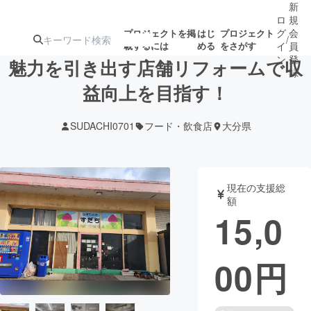
新
ロ
規
グ
会
プロジェクトを掲
はじ
プロジェクト
/
載するには
める
をさがす
イ
員
ン
登
魅力を引き出す店舗リフォームで収
録
益向上を目指す！
人気のプロ
注目のリ
注目の新着プロ
募集終了が近いプ
もうすぐ公開
SUDACHI0701
フード・飲食店
大分県
ジェクト
ターン
ジェクト
ロジェクト
されます
アート・写真
音楽
現在の支援総
額
15,0
テクノロジー・ガジェット
ゲーム・サ
00
円
映像・映画
書籍・雑誌
ビジネス・起業
チャレンジ