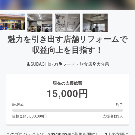
魅力を引き出す店舗リフォームで
収益向上を目指す！
SUDACHI0701
フード・飲食店
大分県
現在の支援総額
15,000
円
終了
0
%達成
目標金額
5,000,000
円
支援者数
3
人
このプロジェクトは、
2024/02/26
に募集を開始し、
3
人の支援に