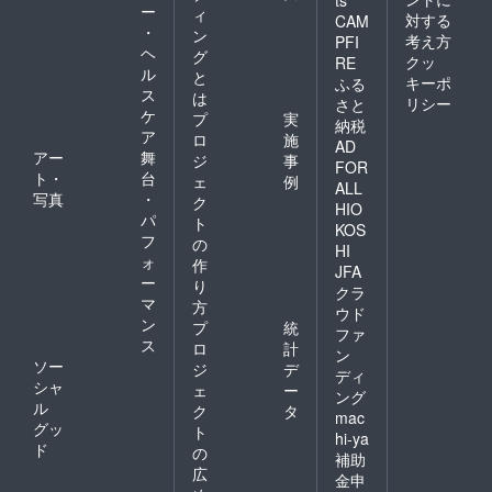
ts
ー
ィ
対する
CAM
・
ン
考え方
PFI
ヘ
グ
クッ
RE
ル
と
キーポ
ふる
ス
は
リシー
さと
ケ
プ
実
納税
ア
ロ
施
AD
アー
舞
ジ
事
FOR
ト・
台
ェ
例
ALL
写真
・
ク
HIO
パ
ト
KOS
フ
の
HI
ォ
作
JFA
ー
り
クラ
マ
方
ウド
ン
プ
統
ファ
ス
ロ
計
ン
ソー
ジ
デ
ディ
シャ
ェ
ー
ング
ル
ク
タ
mac
グッ
ト
hi-ya
ド
の
補助
広
金申