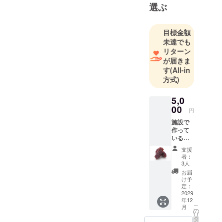
選ぶ
目標金額
未達でも
リターン
が届きま
す
(All-in
方式)
5,0
00
円
施設で
作って
いるデ
ラウエ
支援
アー・1
者：
パッ
3人
ク：約
お届
３房入
け予
り ・重
定：
量：約
2029
年12
500g ・
こ
月
保存方
の
リ
法： 常
タ