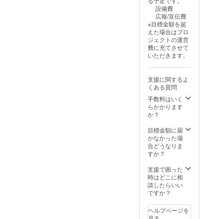
る予定です。
で5日
設備費
・原材
広報/宣伝費
料：
※目標金額を超
卵、小
えた場合はプロ
麦粉、
ジェクトの運営
油、牛
費に充てさせて
乳、ホ
いただきます。
イッ
プ、砂
糖 ・添
支援に関するよ
加物表
くある質問
示、ア
レル
手数料はいく
ギー表
らかかります
示：
か？
卵、小
麦粉、
目標金額に届
牛乳
かなかった場
※「原材
合どうなりま
料及び
すか？
添加物
等の食
支援で困った
品表示
時はどこに相
はお届
談したらいい
け商品
ですか？
のラベ
ルに表
ヘルプページを
記され
見る