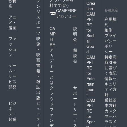
飲食
レ
Crea
料で学ぼう
店
ン
tion
各種規定
CAMPFIRE
ジ
CAM
アカデミー
アニ
ス
利用規
PFI
メ・
ポ
約
RE
漫画
ー
CA
説
細則
for
ツ
MP
明
プライ
Soci
ファ
映
FI
会
バシー
al
ッ
像
RE
・
ポリ
Goo
ショ
・
ア
相
シー
d
ン
映
カ
談
特定商
CAM
画
デ
会
取引法
PFI
ゲー
書
ミ
に基づ
RE
ム・
籍
ー
く表記
for
サー
・
と
情報セ
Ente
ビス
雑
は
キュリ
rtain
開発
誌
ク
サ
ティ方
men
出
ラ
ポ
針
t
版
ウ
ー
反社基
CAM
ビジ
ビ
ド
ト
本方針
PFI
ネ
ュ
フ
サ
カスタ
RE
ス・
ー
ァ
ー
マーハ
for
起業
テ
ン
ビ
ラスメ
Spor
ィ
デ
ス
ントに