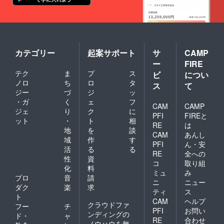
カテゴリー
起案サポート
サ
CAMP
ー
FIRE
テク
ま
プ
ス
ビ
につい
ノロ
ち
ロ
タ
ス
て
ジー
づ
ジ
ッ
・ガ
く
ェ
フ
CAM
CAMP
ジェ
り
ク
に
PFI
FIREと
ット
・
ト
相
RE
は
地
を
談
CAM
あんし
域
作
す
PFI
ん・安
活
る
る
RE
全への
性
資
コ
取り組
化
料
ミュ
み
プロ
音
請
ニ
ニュー
ダク
楽
求
ティ
ス
ト
CAM
ヘルプ
クラウドファ
フー
チ
PFI
お問い
ンディングの
ド・
ャ
RE
合わせ
ノウハウを無