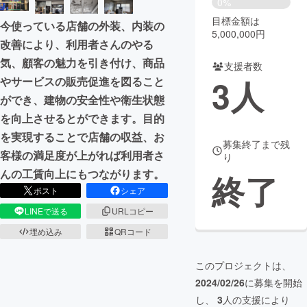
0%
目標金額は
今使っている店舗の外装、内装の
まちづくり・地域活性化
5,000,000円
改善により、利用者さんのやる
気、顧客の魅力を引き付け、商品
支援者数
CAMPFIRE for Social Good
CAMPFIRE Creation
3
人
やサービスの販売促進を図ること
CAMPFIREふるさと納税
machi-ya
コミュニティ
ができ、建物の安全性や衛生状態
を向上させるとができます。目的
を実現することで店舗の収益、お
募集終了まで残
客様の満足度が上がれば利用者さ
り
んの工賃向上にもつながります。
終了
ポスト
シェア
LINEで送る
URLコピー
埋め込み
QRコード
このプロジェクトは、
2024/02/26
に募集を開始
し、
3
人の支援により