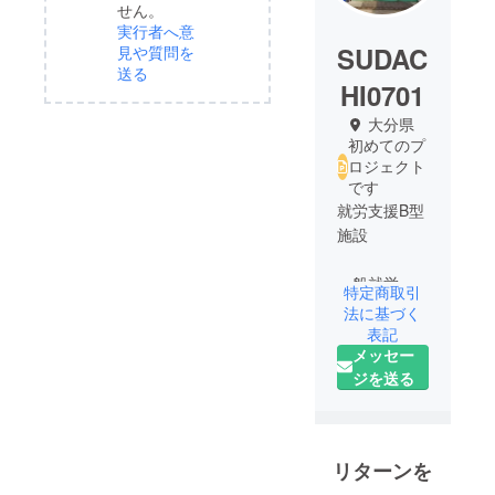
せん。
実行者へ意
SUDAC
見や質問を
送る
HI0701
大分県
初めてのプ
ロジェクト
です
就労支援B型
施設
一般就労
特定商取引
じゃなくて
法に基づく
も、最低賃
表記
メッセー
金稼げるん
ジを送る
だって思い
で利用者さ
ん、職員さ
ん頑張って
リターンを
作業してい