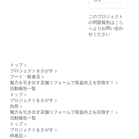
ます。
商品開
封前に
このプロジェクト
は必ず
の問題報告は
お届け
こち
のリ
ら
よりお問い合わ
ターン
せください
に貼付
された
ラベル
や注意
書きを
ご確認
トップ
>
くださ
プロジェクトをさがす
>
い。」
フード・飲食店
>
営業許
可書：
魅力を引き出す店舗リフォームで収益向上を目指す！
>
大分県
活動報告一覧
東部保
トップ
>
健所
プロジェクトをさがす
>
令和9年
自然
>
8月31日
まで
魅力を引き出す店舗リフォームで収益向上を目指す！
>
活動報告一覧
トップ
>
プロジェクトをさがす
>
特産品
>