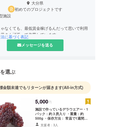
大分県
初めてのプロジェクトです
型施設
じゃなくても、最低賃金稼げるんだって思いで利用
引法に基づく表記
メッセージを送る
を選ぶ
標金額未達でもリターンが届きます
(All-in方式)
5,000
円
施設で作っているデラウエアー・1
パック：約３房入り ・重量：約
500g ・保存方法： 常温で1週間持
ちます。産地： 大分県宇佐市安心院
支援者：3人