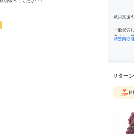
献頑張ってください！
就労支援B
一般就労
特定商取
リターン
目