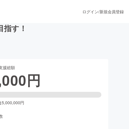
ログイン
/
新規会員登録
目指す！
うすぐ公開されます
支援総額
プロダクト
,000
円
ファッション
スポーツ
,000,000円
数
ア
ソーシャルグッド
人