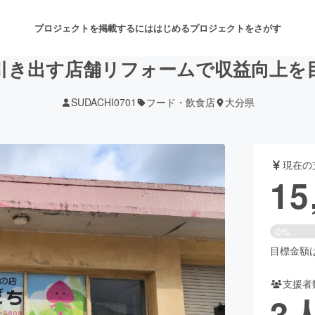
プロジェクトを掲載するには
はじめる
プロジェクトをさがす
引き出す店舗リフォームで収益向上を
SUDACHI0701
フード・飲食店
大分県
注目のリターン
注目の新着プロジェクト
募集終了が近いプロジェクト
も
現在の
音楽
舞台・パフォーマンス
15
ゲーム・サービス開発
フード・飲食店
0%
書籍・雑誌出版
アニメ・漫画
目標金額は5
支援者
チャレンジ
ビューティー・ヘルスケ
3