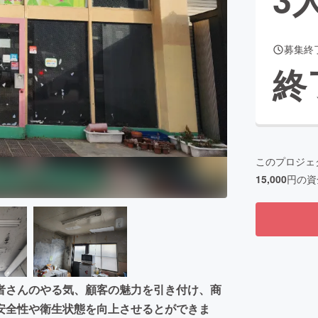
募集終
CAMPFIRE for Social Good
CAMPFIRE Creation
終
CAMPFIREふるさと納税
machi-ya
コミュニティ
このプロジェ
15,000
円の資
者さんのやる気、顧客の魅力を引き付け、商
安全性や衛生状態を向上させるとができま