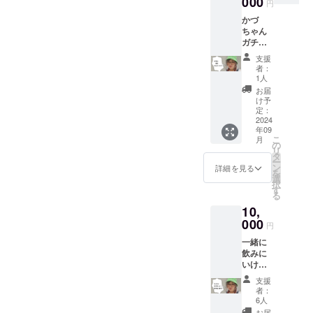
000
円
かづ
ちゃん
ガチ恋
愛相談
支援
受けま
者：
す！
1人
（所要
お届
時間
け予
は、2時
定：
間～3時
2024
年09
間） 場
こ
月
所：当
の
リ
店 開催
タ
ー
期間：
ン
詳細を見る
を
オープ
選
択
ン日～
す
る
2025/11
10,
/30ま
で...
000
円
一緒に
飲みに
いける
権(飲食
支援
代別) 私
者：
以上に
6人
飲めた
お届