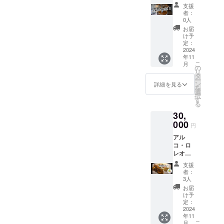
(飲食代
支援
金は含
者：
まず、
0人
会場代
お届
のみ) 場
け予
所：当
定：
店 使用
2024
年11
期限：
こ
月
いつで
の
リ
も（一
タ
ー
回限
ン
詳細を見る
を
り） 利
選
択
用時
す
る
間：
30,
16:00～
23:00ま
000
円
で... ※当
アル
日ス
コ・ロ
タッフ
レオリ
一名以
ジナル
上同伴
支援
コース
のもと
者：
料理2名
貸し切
3人
様～ (事
り可能
お届
前予約
が条件
け予
でのご
です。
定：
利用に
2024
店舗、
年11
なりま
近隣住
こ
月