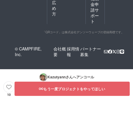
広
金申
め
請サ
方
ポー
ト
「QRコード」は株式会社デンソーウェーブの登録商標です。
© CAMPFIRE,
会社概
採用情
パートナー
Inc.
要
報
募集
Kazutyann
さんへアンコール
もう一度プロジェクトをやってほしい
10