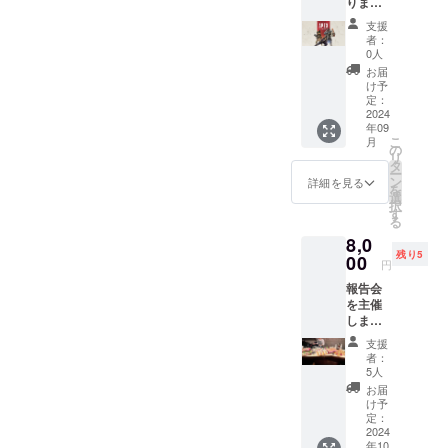
りま
購入画
す！ こ
面をご
支援
のプロ
提案く
者：
ジェク
ださ
0人
トのた
い！引
お届
めの
き換え
け予
パー
に商品
定：
ティー
2024
をお渡
年09
になり
ししま
こ
月
ます！
す！
の
リ
(プレイ
タ
ー
環境は
ン
詳細を見る
を
ご自身
選
択
で準備
す
る
お願い
8,0
いたし
残り5
ます。)
00
円
開催時
報告会
期：リ
を主催
ターン
します
後 期
場所：
間：未
支援
当店 日
定 プレ
者：
時：プ
イ時
5人
レイ
間：毎
お届
オープ
週水曜
け予
ン日10
日21：
定：
月頃
2024
00～
年10