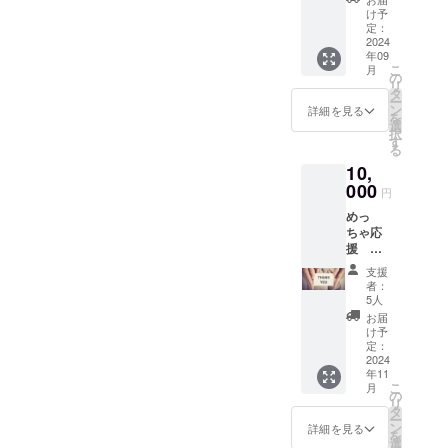
ら良い
け予
ことあ
定：
るか
2024
年09
も。 場
こ
月
所：大
の
リ
阪市内
タ
ー
もしく
ン
詳細を見る
を
わ泉大
選
択
津近辺
す
る
開催期
10,
間：
2024/09
000
円
/01～
めっ
2025/11
ちゃ応
/31ま
援 あ
で... ※日
りがと
時調整
支援
うの手
連絡手
者：
紙書き
段は
5人
ます！
メール
お届
にて対
け予
応しま
定：
2024
す。 な
年11
お支援
こ
月
者様の
の
リ
交通費
タ
ー
など
ン
詳細を見る
を
は、 自
選