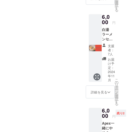
を
選
択
す
る
6,0
00
円
白湯
ラーメ
ンセッ
トチ
支援
ケット
者：
券 3
7人
枚 ※
お届
対象商
け予
品のみ
定：
当店受
2024
年11
け渡し
こ
月
当日利
の
リ
用可能
タ
ー
場所：
ン
詳細を見る
を
当店 期
選
択
間：
す
る
2025/11
6,0
/30ま
残り2
で！ ※
00
円
ご来店
Apex一
時リ
緒にや
ターン