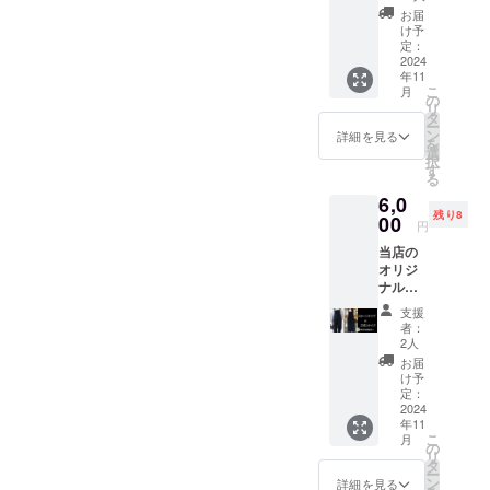
(現地で
タとか、その界隈。
す。
お届
受け渡
け予
【biyooon】lunch time
し当日
定：
のみ利
2024
11:30-15:00dinner
年11
用可
こ
月
能） 場
の
time18:00-23:00(22:30L.O)
リ
所：当
タ
ー
店 期
不定休〒556-0016 大阪市浪
ン
詳細を見る
を
間：
選
択
速区元町2-6-
2025/11
す
る
/30ま
22 InstagramGoogleマップ
6,0
で！ ※
残り8
ご来店
00
円
時リ
当店の
ターン
オリジ
購入画
ナル制
面をご
服
提案く
支援
ださ
者：
い！引
2人
き換え
お届
に商品
け予
をお渡
定：
2024
ししま
年11
す！
こ
月
の
リ
タ
ー
ン
詳細を見る