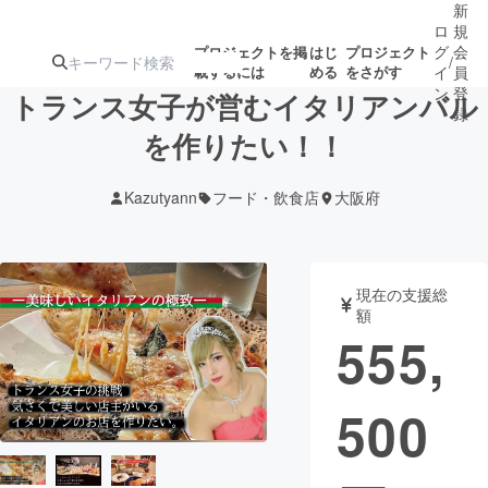
新
ロ
規
グ
会
プロジェクトを掲
はじ
プロジェクト
/
載するには
める
をさがす
イ
員
ン
登
トランス女子が営むイタリアンバル
録
を作りたい！！
人気のプロ
注目のリ
注目の新着プロ
募集終了が近いプ
もうすぐ公開
Kazutyann
フード・飲食店
大阪府
ジェクト
ターン
ジェクト
ロジェクト
されます
アート・写真
音楽
現在の支援総
額
555,
テクノロジー・ガジェット
ゲーム・サ
500
映像・映画
書籍・雑誌
ビジネス・起業
チャレンジ