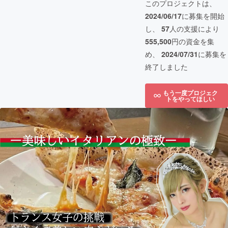
このプロジェクトは、
2024/06/17
に募集を開始
し、
57
人の支援により
555,500
円の資金を集
め、
2024/07/31
に募集を
終了しました
もう一度プロジェク
トをやってほしい