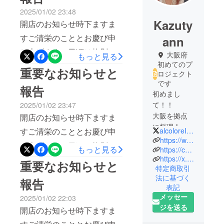
2025/01/02 23:48
Kazuty
開店のお知らせ時下ますま
すご清栄のこととお慶び申
ann
し上げます。日頃は格別の
大阪府
もっと見る
初めてのプ
ご愛顧を賜り心より感謝申
重要なお知らせと
ロジェクト
し上げます。さて、このた
です
報告
び、新店舗をオープンする
初めまし
て！！
2025/01/02 23:47
こととなりましたこれもひ
大阪を拠点
開店のお知らせ時下ますま
とえに、皆様方のご支援と
に料理人と
すご清栄のこととお慶び申
alcoloreItalian
お引き立てのおかげと心よ
して活動し
https://www.instagram.com/alcolore_izumiotsu?igsh=MTBjd3JkdnRrZzI1cQ==
し上げます。日頃は格別の
ています。
もっと見る
り厚くお礼申し上げます以
https://curama.jp/chef/SER427021437/?location=/osaka/
ご愛顧を賜り心より感謝申
https://x.com/alcoloreItalian?t=rhqD3YPxDJhcJwXmKTXfkw&s=06
皆様に日々
重要なお知らせと
前から進めていた内容など
特定商取引
美味しいを
し上げます。さて、このた
異なるところがございま
法に基づく
報告
届ける事を
び、新店舗をオープンする
表記
す。クラウドファンディン
モットーに
メッセー
2025/01/02 22:03
こととなりましたこれもひ
頑張ってい
グにご支援して頂いたかた
ジを送る
開店のお知らせ時下ますま
とえに、皆様方のご支援と
ます。
はもう一度キャンプファイ