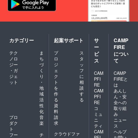
カテゴリー
起案サポート
サ
CAMP
ー
FIRE
テク
ま
プ
ス
ビ
につい
ノロ
ち
ロ
タ
ス
て
ジー
づ
ジ
ッ
・ガ
く
ェ
フ
CAM
CAMP
ジェ
り
ク
に
PFI
FIREと
ット
・
ト
相
RE
は
地
を
談
CAM
あんし
域
作
す
PFI
ん・安
活
る
る
RE
全への
性
資
コ
取り組
化
料
ミュ
み
プロ
音
請
ニ
ニュー
ダク
楽
求
ティ
ス
ト
CAM
ヘルプ
クラウドファ
フー
チ
PFI
お問い