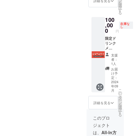
ン
詳細を見る
を
忘年会
選
択
イベン
す
る
ト ス
100
タッフ
一同の
,00
在庫な
し
集まり
0
円
にご招
待しま
限定ド
す。 感
リンク
謝の気
メ
持ちを
ニュー
支援
伝えさ
命名権
者：
せてい
※命名方
1人
ただき
法につ
お届
ます
いては
け予
（交通
メール
定：
費店舗
対応、
2024
年09
負担）
当店に
こ
月
場所：
て直接
の
リ
未定 日
（交通
タ
ー
時：11
費要相
ン
詳細を見る
を
月下旬
談） 命
選
択
名後
す
る
SNSな
このプロ
どで報
ジェクト
告させ
ていた
は、
All-In方
だきま