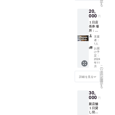
択
己負担
す
る
になり
20,
ます。
000
※20歳未
円
満の者
１日店
による
長券 場
飲酒は
所：当
法令で
店 使用
禁止さ
支援
期限：
れてい
者：
いつで
ます。
1人
も（一
20歳未
お届
回限
満の方
け予
り） ※
定：
はこの
交通
2024
リター
年11
費、営
ンを選
こ
月
業内
の
択でき
リ
容、 利
タ
ませ
ー
用日時
ン
ん。
詳細を見る
を
とう
選
択
メール
す
る
にてご
30,
相談さ
せてく
000
円
ださ
新店舗
い。
１日貸
し切券