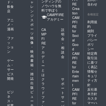
ンディングの
ド・
ャ
RE
合わせ
ノウハウを無
飲食
レ
Crea
料で学ぼう
店
ン
tion
各種規定
CAMPFIRE
ジ
CAM
アカデミー
アニ
ス
利用規
PFI
メ・
ポ
約
RE
漫画
ー
CA
説
細則
for
ツ
MP
明
プライ
Soci
ファ
映
FI
会
バシー
al
ッ
像
RE
・
ポリ
Goo
ショ
・
ア
相
シー
d
ン
映
カ
談
特定商
CAM
画
デ
会
取引法
PFI
ゲー
書
ミ
に基づ
RE
ム・
籍
ー
く表記
for
サー
・
と
情報セ
Ente
ビス
雑
は
キュリ
rtain
開発
誌
ク
サ
ティ方
men
出
ラ
ポ
針
t
版
ウ
ー
反社基
CAM
ビジ
ビ
ド
ト
本方針
PFI
ネ
ュ
フ
サ
カスタ
RE
ス・
ー
ァ
ー
マーハ
for
起業
テ
ン
ビ