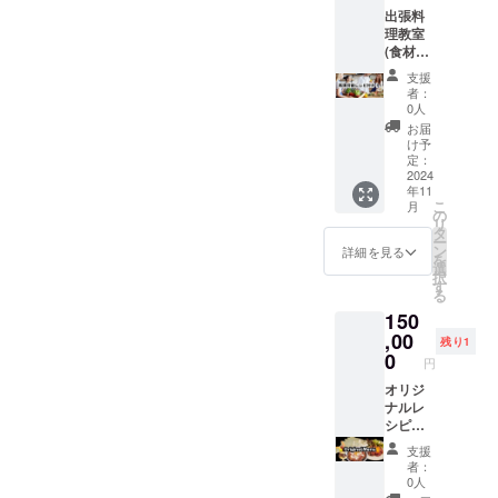
催期
～21：
出張料
間：
00ま
理教室
2025/02
で...
(食材費
/01～
別/出張
2025/12
支援
料金別)
/31ま
者：
場所：
で... ※細
0人
お客様
かな詳
お届
のご指
細など
け予
定の場
はメー
定：
所 （大
2024
ルにて
年11
阪府内
ご相談
こ
月
のみ...他
させて
の
リ
県要相
くださ
タ
ー
談） 開
い。
ン
詳細を見る
を
催期
選
択
間：
す
る
2025/02
150
/01～
2025/12
,00
残り1
/31ま
0
円
で... ※細
かな詳
オリジ
細など
ナルレ
はメー
シピ考
ルにて
案権 採
支援
ご相談
用基準
者：
させて
は基本
0人
くださ
的にあ