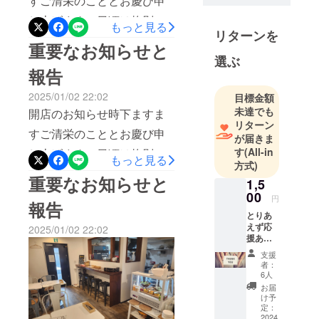
すご清栄のこととお慶び申
当事者とし
お引き立てのおかげと心よ
ヤーでの内容確認お願いし
て、LGBTQ
し上げます。日頃は格別の
もっと見る
り厚くお礼申し上げます以
ます！皆様にご愛顧いただ
活動にも前
リターンを
ご愛顧を賜り心より感謝申
重要なお知らせと
前から進めていた内容など
向きに取り
けますよう頑張ってまいり
選ぶ
し上げます。さて、このた
組んでいま
異なるところがございま
報告
ます。JR難波付近で犬連れ
び、新店舗をオープンする
す。
す。クラウドファンディン
オッケーなテラスあり！こ
2025/01/02 22:02
目標金額
こととなりましたこれもひ
グにご支援して頂いたかた
未達でも
こで【子供の居場所作り】
開店のお知らせ時下ますま
とえに、皆様方のご支援と
リターン
はもう一度キャンプファイ
子供食堂も開催して行くと
すご清栄のこととお慶び申
が届きま
お引き立てのおかげと心よ
ヤーでの内容確認お願いし
す
(All-in
こになりました！ぜひ近く
し上げます。日頃は格別の
もっと見る
り厚くお礼申し上げます以
方式)
ます！皆様にご愛顧いただ
来た時は寄ってください
ご愛顧を賜り心より感謝申
重要なお知らせと
前から進めていた内容など
1,5
けますよう頑張ってまいり
ね！って感じで心よりお待
し上げます。さて、このた
00
異なるところがございま
円
報告
ます。JR難波付近で犬連れ
ち申し上げております。ま
び、新店舗をオープンする
とりあ
す。クラウドファンディン
オッケーなテラスあり！こ
えず応
2025/01/02 22:02
ずは略儀ながら書中をもっ
こととなりましたこれもひ
援あり
グにご支援して頂いたかた
こで【子供の居場所作り】
がとう
て開店のご挨拶を申し上げ
とえに、皆様方のご支援と
支援
はもう一度キャンプファイ
メール
子供食堂も開催して行くと
者：
ます。2025年1月・プレ
お引き立てのおかげと心よ
6人
ヤーでの内容確認お願いし
こになりました！ぜひ近く
お届
オープン5日.7日.9日18時～
り厚くお礼申し上げます以
け予
ます！皆様にご愛顧いただ
来た時は寄ってください
定：
グランドオープン
前から進めていた内容など
2024