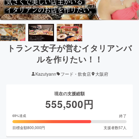
トランス女子が営むイタリアンバ
ルを作りたい！！
Kazutyann
フード・飲食店
大阪府
現在の支援総額
555,500
円
終了
69
%達成
目標金額
800,000
円
支援者数
57
人