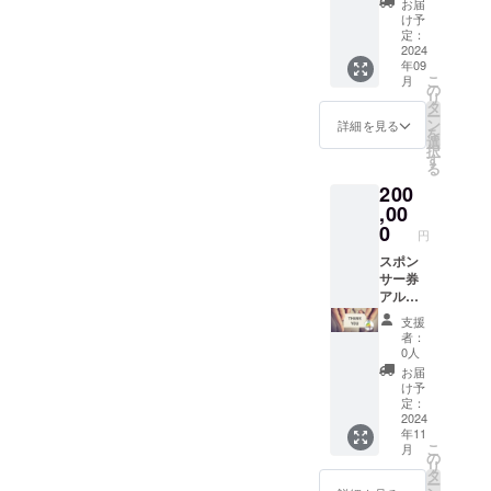
お届
い。
りませ
け予
ん。 で
定：
すが不
2024
年09
適切だ
こ
月
と判断
の
リ
したも
タ
ー
のに関
ン
詳細を見る
を
しじて
選
択
は 採用
す
る
するこ
200
とはで
きませ
,00
ん。 ※
0
円
例 食
品でな
スポン
いも
サー券
の、 不
アル
適切な
コ・ロ
支援
言語、
レを 心
者：
不信感
より応
0人
を感じ
援して
お届
る物
いま
け予
す！
定：
「イベ
2024
年11
ント招
こ
月
待」 ２
の
リ
０２４
タ
ー
年年末