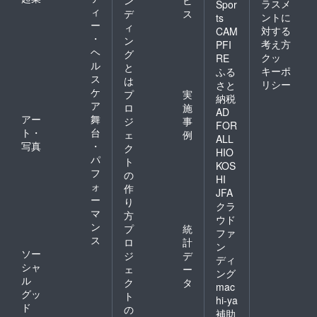
ラスメ
Spor
ィ
デ
ス
ントに
ts
ー
ィ
対する
CAM
・
ン
考え方
PFI
ヘ
グ
クッ
RE
ル
と
キーポ
ふる
ス
は
リシー
さと
ケ
プ
実
納税
ア
ロ
施
AD
アー
舞
ジ
事
FOR
ト・
台
ェ
例
ALL
写真
・
ク
HIO
パ
ト
KOS
フ
の
HI
ォ
作
JFA
ー
り
クラ
マ
方
ウド
ン
プ
統
ファ
ス
ロ
計
ン
ソー
ジ
デ
ディ
シャ
ェ
ー
ング
ル
ク
タ
mac
グッ
ト
hi-ya
ド
の
補助