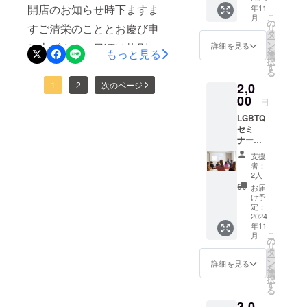
けますよう頑張ってまいり
ね！って感じで心よりお待
開店のお知らせ時下ますま
年11
1/10（金）ピザとか、パス
異なるところがございま
こ
月
ます。JR難波付近で犬連れ
の
ち申し上げております。ま
すご清栄のこととお慶び申
リ
タとか、その界隈。
す。クラウドファンディン
タ
オッケーなテラスあり！こ
ー
ずは略儀ながら書中をもっ
ン
詳細を見る
し上げます。日頃は格別の
【biyooon】lunch time
グにご支援して頂いたかた
を
もっと見る
選
こで【子供の居場所作り】
択
て開店のご挨拶を申し上げ
ご愛顧を賜り心より感謝申
す
11:30-15:00dinner
はもう一度キャンプファイ
る
子供食堂も開催して行くと
ます。2025年1月・プレ
し上げます。さて、このた
1
2
次のページ
2,0
time18:00-23:00(22:30L.O)
ヤーでの内容確認お願いし
こになりました！ぜひ近く
00
オープン5日.7日.9日18時～
円
び、新店舗をオープンする
不定休〒556-0016 大阪市浪
ます！皆様にご愛顧いただ
来た時は寄ってください
LGBTQ
グランドオープン
こととなりましたこれもひ
速区元町2-6-
けますよう頑張ってまいり
セミ
ね！って感じで心よりお待
1/10（金）ピザとか、パス
ナー交
とえに、皆様方のご支援と
22 InstagramGoogleマップ
ます。JR難波付近で犬連れ
流会招
ち申し上げております。ま
支援
タとか、その界隈。
お引き立てのおかげと心よ
待券
オッケーなテラスあり！こ
者：
ずは略儀ながら書中をもっ
（日時
2人
【biyooon】lunch time
り厚くお礼申し上げます以
は２回
こで【子供の居場所作り】
お届
て開店のご挨拶を申し上げ
に分け
11:30-15:00dinner
け予
前から進めていた内容など
子供食堂も開催して行くと
て開催
定：
ます。2025年1月・プレ
time18:00-23:00(22:30L.O)
しま
2024
異なるところがございま
こになりました！ぜひ近く
年11
す、 ど
オープン5日.7日.9日18時～
こ
不定休〒556-0016 大阪市浪
月
す。クラウドファンディン
ちらか
の
来た時は寄ってください
リ
グランドオープン
に参加
タ
速区元町2-6-
グにご支援して頂いたかた
ー
して頂
ね！って感じで心よりお待
ン
詳細を見る
1/10（金）ピザとか、パス
を
きま
選
22 InstagramGoogleマップ
はもう一度キャンプファイ
択
ち申し上げております。ま
す。）
す
タとか、その界隈。
る
・日
ヤーでの内容確認お願いし
ずは略儀ながら書中をもっ
3,0
時：