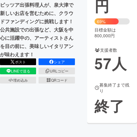
円
ピッツア出張料理人が、泉大津で
まちづくり・地域活性化
新しいお店を営むために、クラウ
ドファンディングに挑戦します！
69%
公共施設での出張など、大阪を中
目標金額は
CAMPFIRE for Social Good
CAMPFIRE Creation
800,000円
心に活躍中の、アーティストさん
CAMPFIREふるさと納税
machi-ya
コミュニティ
を目の前に、美味しいイタリアン
支援者数
が味わえます！
57
人
ポスト
シェア
LINEで送る
URLコピー
埋め込み
QRコード
募集終了まで残
り
終了