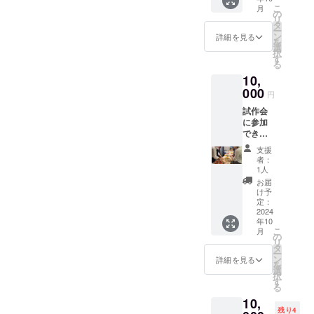
12：30
2時間～
こ
月
～ス
3時間程
の
リ
タート
度
タ
ー
予定
ン
詳細を見る
を
選
択
す
る
10,
000
円
試作会
に参加
できる
権 場
支援
所：当
者：
店 日
1人
時：10
お届
月上
け予
旬/11:3
定：
0～17：
2024
年10
00
こ
月
の
リ
タ
ー
ン
詳細を見る
を
選
択
す
る
10,
残り4