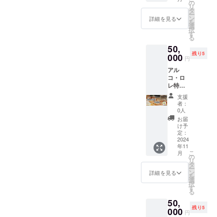
す！ 最
民への
の
リ
低５前
迷惑行
タ
ー
のご連
為、騒
ン
詳細を見る
を
絡お願
音 器物
選
択
いしま
破損な
す
る
す) 場
どがあ
50,
所：当
りまし
残り5
店 開催
000
たら 弁
円
期間：
償代金
アル
オープ
をご請
コ・ロ
ン日～
求させ
レ特別
2024/12
ていた
出張
/31ま
だきま
支援
シェフ2
で... 予
す。 詳
者：
名様～
約の方
しい内
0人
(食材費
法：
容など
お届
用別/出
メー
はメー
け予
張料金
ル、店
定：
ルにて
別) 場
2024
舗電話
ご連絡
年11
所：お
で対応
させて
こ
月
客様の
しま
の
くたく
リ
ご指定
す。 開
タ
ださ
ー
の場所
始時間
ン
い！
詳細を見る
を
（大阪
の指定
選
択
府内の
は Dina
す
る
み...他県
タイ
50,
要相
ム、
残り5
談） 開
000
17：30
円