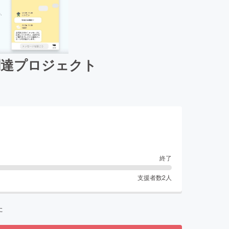
調達プロジェクト
終了
支援者数
2
人
た