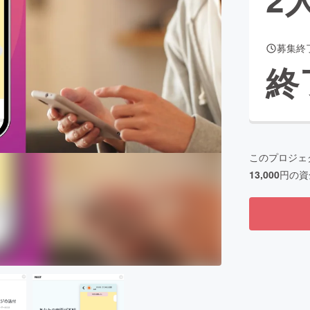
募集終
CAMPFIRE for Social Good
CAMPFIRE Creation
終
CAMPFIREふるさと納税
machi-ya
コミュニティ
このプロジェ
13,000
円の資