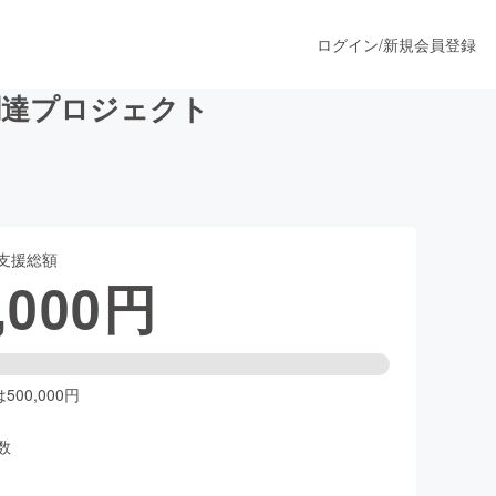
ログイン
/
新規会員登録
調達プロジェクト
うすぐ公開されます
支援総額
プロダクト
,000
円
ファッション
スポーツ
00,000円
数
ア
ソーシャルグッド
人