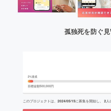
孤独死を防ぐ見
2
%達成
目標金額
500,000
円
このプロジェクトは、
2024/05/15
に募集を開始し、
2
人