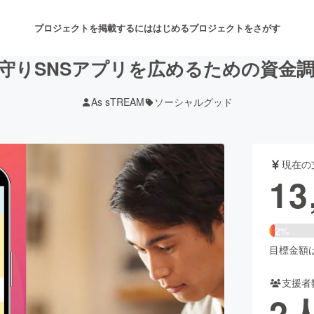
プロジェクトを掲載するには
はじめる
プロジェクトをさがす
守りSNSアプリを広めるための資金
As sTREAM
ソーシャルグッド
注目のリターン
注目の新着プロジェクト
募集終了が近いプロジェクト
も
現在の
音楽
舞台・パフォーマンス
13
ゲーム・サービス開発
フード・飲食店
2%
書籍・雑誌出版
アニメ・漫画
目標金額は5
支援者
チャレンジ
ビューティー・ヘルスケ
2