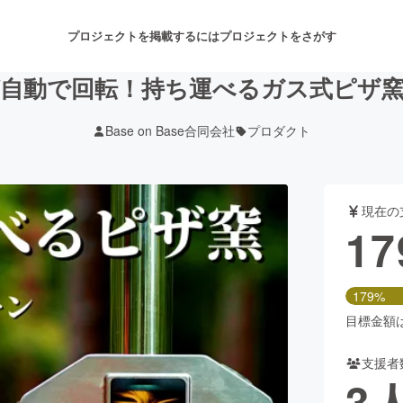
プロジェクトを掲載するには
プロジェクトをさがす
自動で回転！持ち運べるガス式ピザ窯「Qu
Base on Base合同会社
プロダクト
注目のリターン
注目の新着プロジェクト
募集終了が近いプロジェクト
も
現在の
音楽
舞台・パフォーマンス
17
ゲーム・サービス開発
フード・飲食店
179%
書籍・雑誌出版
アニメ・漫画
目標金額は1
支援者
チャレンジ
ビューティー・ヘルスケ
3