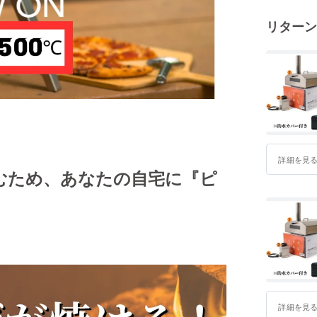
ていまし
リターン
今回ご紹
実際に使
だけを日
「使った
そんな想
ます。
詳細を見
応援して
しむため、あなたの自宅に
『ピ
ます！
詳細を見