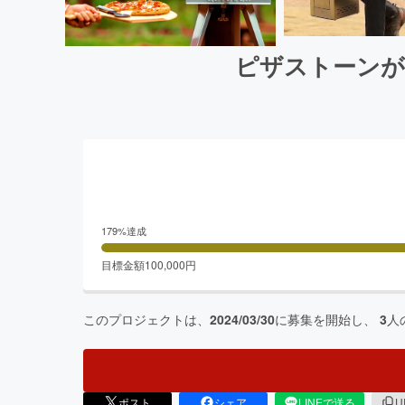
ピザストーンが
179
%達成
目標金額
100,000
円
このプロジェクトは、
2024/03/30
に募集を開始し、
3
人
ポスト
シェア
LINEで送る
U