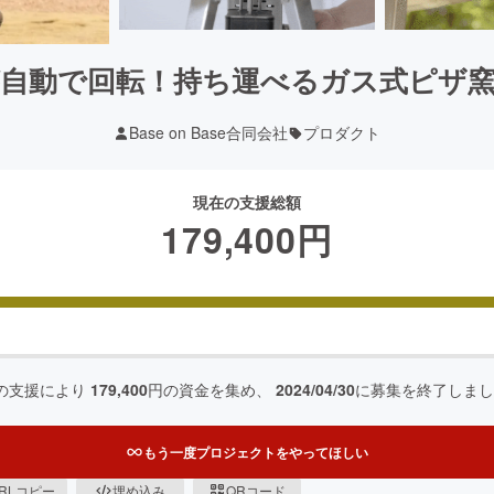
自動で回転！持ち運べるガス式ピザ窯「Qu
Base on Base合同会社
プロダクト
現在の支援総額
179,400
円
の支援により
179,400
円の資金を集め、
2024/04/30
に募集を終了しまし
もう一度プロジェクトをやってほしい
RLコピー
埋め込み
QRコード