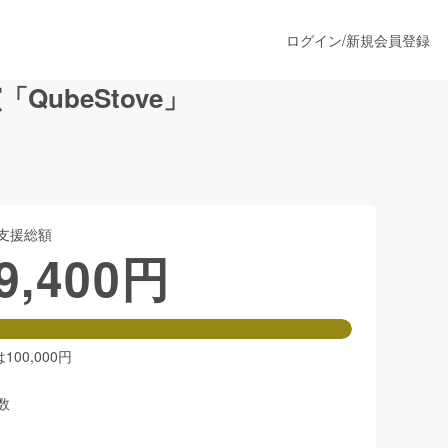
ログイン
/
新規会員登録
beStove」
うすぐ公開されます
支援総額
プロダクト
9,400
円
ファッション
スポーツ
00,000円
数
ア
ソーシャルグッド
人