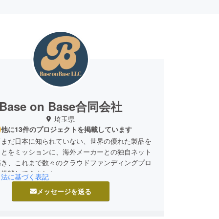
Base on Base合同会社
埼玉県
他に13件のプロジェクトを掲載しています
「まだ日本に知られていない、世界の優れた製品を
ことをミッションに、海外メーカーとの独自ネット
築き、これまで数々のクラウドファンディングプロ
に挑戦してきました。
引法に基づく表記
メッセージを送る
に手がけたプロジェクトでは、累計1億円以上の支
き、多くの方に“驚き”と“満足”を届けることができ
支援者の皆さまから寄せられる「こんな製品、探し