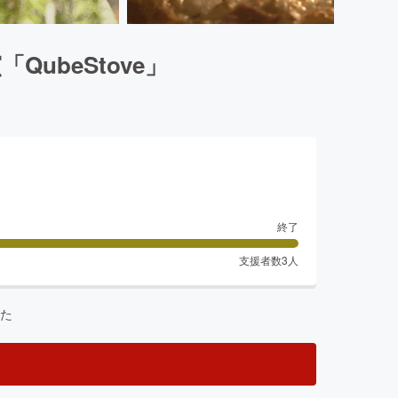
beStove」
終了
支援者数
3
人
た