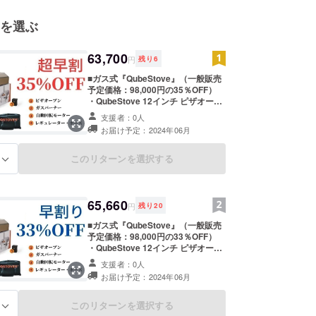
た！」という声が、私たちの原動力です。
を選ぶ
介する製品も、私たち自身が惚れ込んだ一品。
63,700
い込み、「これは本当に便利だ」と実感できたもの
円
残り
6
本に紹介しています。
■ガス式『QubeStove』（一般販売
予定価格：98,000円の35％OFF）
・QubeStove 12インチ ピザオーブ
人の毎日が変わる」体験を届けたい。
ン ・QubeStoveガスバーナー ・自
支援者：0人
いで、ひとつひとつのプロジェクトに取り組んでい
動回転モーター ・ガスレギュレー
お届け予定：2024年06月
ター、ホース ・持ち運び用防水カ
バー ・QubeStoveマニュアル ※燃料
のガスはリターンに含まれませんの
このリターンを選択する
る
くださる皆さまとのご縁を、心から楽しみにしてい
で、ご了承下さい。 ※商品は１６０
サイズのダンボールでお届けいたし
ます。 ※リターン価格は消費税、送
料込みの価格です。
65,660
円
残り
20
■ガス式『QubeStove』（一般販売
予定価格：98,000円の33％OFF）
・QubeStove 12インチ ピザオーブ
ン ・QubeStoveガスバーナー ・自
支援者：0人
動回転モーター ・ガスレギュレー
お届け予定：2024年06月
ター、ホース ・持ち運び用防水カ
バー ・QubeStoveマニュアル ※燃料
のガスはリターンに含まれませんの
このリターンを選択する
る
で、ご了承下さい。 ※商品は１６０