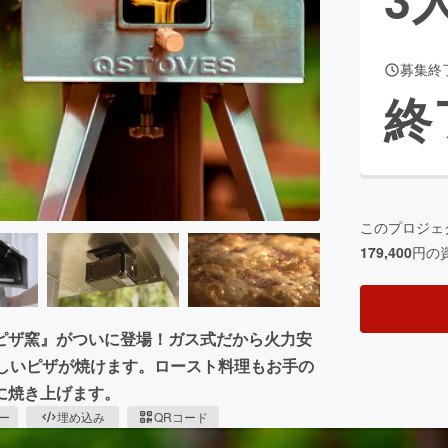
募集終
CAMPFIRE for Social Good
CAMPFIRE Creation
終
CAMPFIREふるさと納税
machi-ya
コミュニティ
このプロジェ
179,400
円の
ピザ窯』がついに登場！ガス式だから火力安
いしいピザが焼けます。ロースト料理もお手の
に焼き上げます。
ピー
埋め込み
QRコード