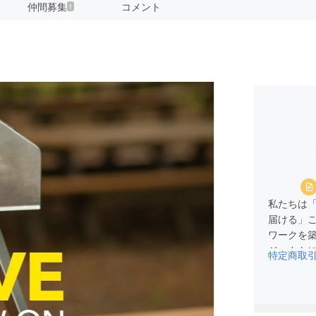
仲間募集
コメント
1
私たちは
届ける」
ワークを
ジェクト
特定商取
これまで
援をいただ
ました。