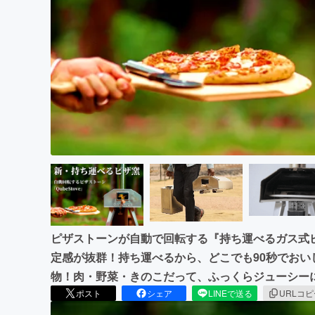
まちづくり・地域活性化
ピザストーンが自動で回転する『持ち運べるガス式
定感が抜群！持ち運べるから、どこでも90秒でお
物！肉・野菜・きのこだって、ふっくらジューシー
ポスト
シェア
LINEで送る
URLコ