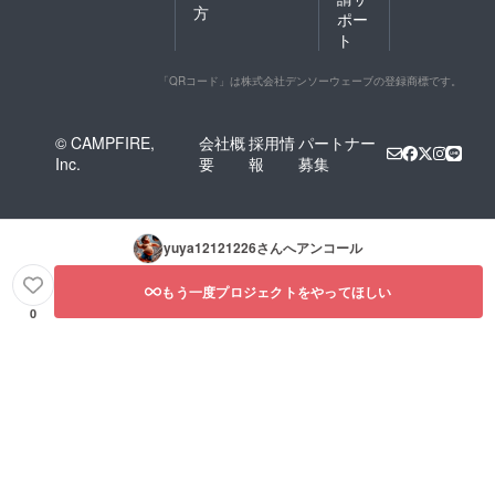
方
ポー
ト
「QRコード」は株式会社デンソーウェーブの登録商標です。
© CAMPFIRE,
会社概
採用情
パートナー
Inc.
要
報
募集
yuya12121226
さんへアンコール
もう一度プロジェクトをやってほしい
0