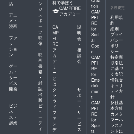
Crea
料で学ぼう
店
ン
tion
各種規定
CAMPFIRE
ジ
CAM
アカデミー
アニ
ス
利用規
PFI
メ・
ポ
約
RE
漫画
ー
CA
説
細則
for
ツ
MP
明
プライ
Soci
ファ
映
FI
会
バシー
al
ッ
像
RE
・
ポリ
Goo
ショ
・
ア
相
シー
d
ン
映
カ
談
特定商
CAM
画
デ
会
取引法
PFI
ゲー
書
ミ
に基づ
RE
ム・
籍
ー
く表記
for
サー
・
と
情報セ
Ente
ビス
雑
は
キュリ
rtain
開発
誌
ク
サ
ティ方
men
出
ラ
ポ
針
t
版
ウ
ー
反社基
CAM
ビジ
ビ
ド
ト
本方針
PFI
ネ
ュ
フ
サ
カスタ
RE
ス・
ー
ァ
ー
マーハ
for
起業
テ
ン
ビ
ラスメ
Spor
ィ
デ
ス
ントに
ts
ー