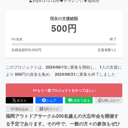
yuya12121226
チャレンジ
福岡県
現在の支援総額
500
円
終了
0
%達成
目標金額
500,000
円
支援者数
1
人
このプロジェクトは、
2024/06/13
に募集を開始し、
1
人の支援に
より
500
円の資金を集め、
2024/08/31
に募集を終了しました
もう一度プロジェクトをやってほしい
ポスト
シェア
LINEで送る
URLコピー
埋め込み
QRコード
福岡アウトドアサークル200名越えの大忘年会を開催す
る予定であります。その中で、一般の方々の参加もぜひ