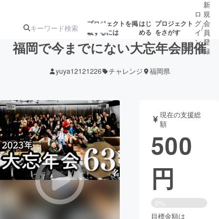
新
ロ
規
グ
会
プロジェクトを掲
はじ
プロジェクト
/
載するには
める
をさがす
イ
員
ン
登
福岡で今までにない大忘年会開催
録
yuya12121226
チャレンジ
福岡県
人気のプロ
注目のリ
注目の新着プロ
募集終了が近いプ
もうすぐ公開
ジェクト
ターン
ジェクト
ロジェクト
されます
現在の支援総
額
アート・写真
音楽
500
テクノロジー・ガジェット
ゲーム・サ
円
映像・映画
書籍・雑誌
0%
ビジネス・起業
チャレンジ
目標金額は