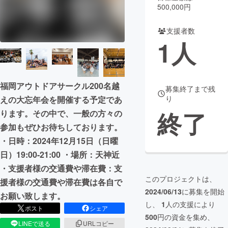
500,000円
まちづくり・地域活性化
支援者数
1
人
CAMPFIRE for Social Good
CAMPFIRE Creation
CAMPFIREふるさと納税
machi-ya
コミュニティ
福岡アウトドアサークル200名越
募集終了まで残
り
えの大忘年会を開催する予定であ
終了
ります。その中で、一般の方々の
参加もぜひお待ちしております。
・日時：2024年12月15日（日曜
日）19:00-21:00 ・場所：天神近
・支援者様の交通費や滞在費：支
このプロジェクトは、
援者様の交通費や滞在費は各自で
2024/06/13
に募集を開始
お願い致します。
し、
1
人の支援により
ポスト
シェア
500
円の資金を集め、
LINEで送る
URLコピー