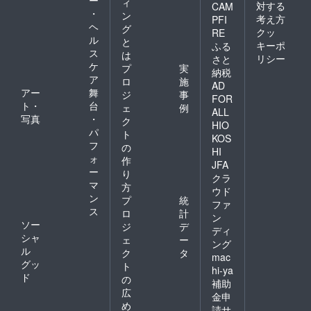
ィ
対する
CAM
・
ン
考え方
PFI
ヘ
グ
クッ
RE
ル
と
キーポ
ふる
ス
は
リシー
さと
ケ
プ
実
納税
ア
ロ
施
AD
アー
舞
ジ
事
FOR
ト・
台
ェ
例
ALL
写真
・
ク
HIO
パ
ト
KOS
フ
の
HI
ォ
作
JFA
ー
り
クラ
マ
方
ウド
ン
プ
統
ファ
ス
ロ
計
ン
ソー
ジ
デ
ディ
シャ
ェ
ー
ング
ル
ク
タ
mac
グッ
ト
hi-ya
ド
の
補助
広
金申
め
請サ