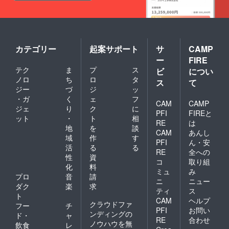
カテゴリー
起案サポート
サ
CAMP
ー
FIRE
テク
ま
プ
ス
ビ
につい
ノロ
ち
ロ
タ
ス
て
ジー
づ
ジ
ッ
・ガ
く
ェ
フ
CAM
CAMP
ジェ
り
ク
に
PFI
FIREと
ット
・
ト
相
RE
は
地
を
談
CAM
あんし
域
作
す
PFI
ん・安
活
る
る
RE
全への
性
資
コ
取り組
化
料
ミュ
み
プロ
音
請
ニ
ニュー
ダク
楽
求
ティ
ス
ト
CAM
ヘルプ
クラウドファ
フー
チ
PFI
お問い
ンディングの
ド・
ャ
RE
合わせ
ノウハウを無
飲食
レ