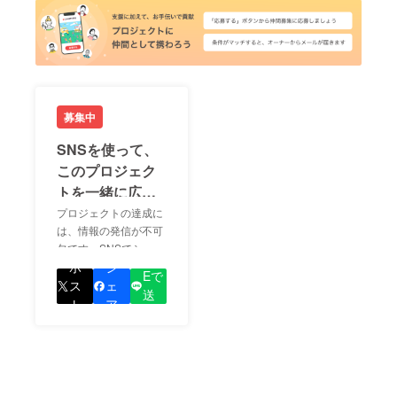
募集中
SNSを使って、
このプロジェク
トを一緒に広め
ましょう！
プロジェクトの達成に
は、情報の発信が不可
欠です。SNSでシェア
LIN
をして、あなたが応援
ポ
シ
Eで
しているプロジェクト
ス
ェ
送
の良さを知ってもらい
ト
ア
る
ましょう！