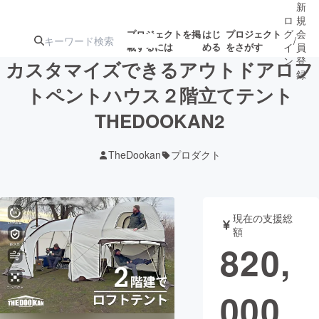
新
ロ
規
グ
会
プロジェクトを掲
はじ
プロジェクト
/
載するには
める
をさがす
イ
員
ン
登
カスタマイズできるアウトドアロフ
録
トペントハウス２階立てテント
THEDOOKAN2
人気のプロ
注目のリ
注目の新着プロ
募集終了が近いプ
もうすぐ公開
ジェクト
ターン
ジェクト
ロジェクト
されます
TheDookan
プロダクト
アート・写真
音楽
現在の支援総
テクノロジー・ガジェット
ゲーム・サ
額
820,
映像・映画
書籍・雑誌
000
ビジネス・起業
チャレンジ