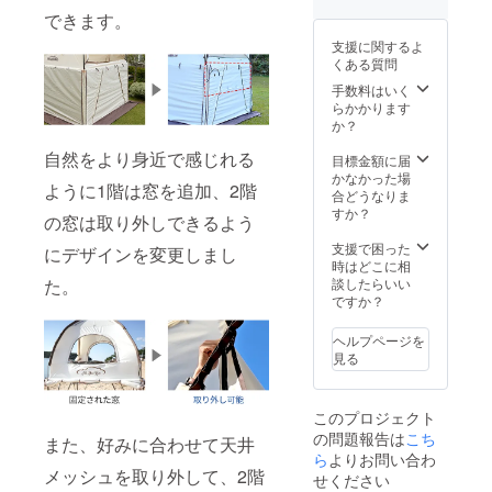
が向上
できます。
した場
支援に関するよ
合、正
くある質問
規販売
価格が
手数料はいく
販売予
らかかります
定価格
か？
より下
自然をより身近で感じれる
がる可
目標金額に届
能性も
かなかった場
ように1階は窓を追加、2階
ござい
合どうなりま
ます
すか？
の窓は取り外しできるよう
支援で困った
にデザインを変更しまし
時はどこに相
た。
談したらいい
ですか？
ヘルプページを
見る
このプロジェクト
の問題報告は
こち
また、好みに合わせて天井
ら
よりお問い合わ
メッシュを取り外して、2階
せください