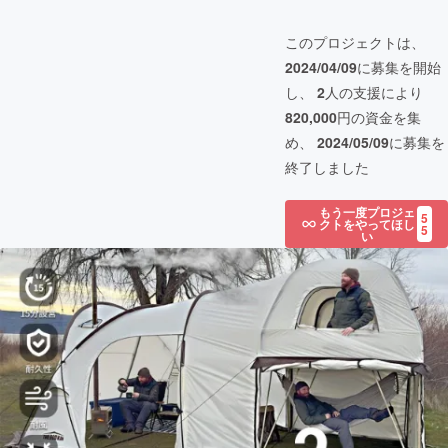
このプロジェクトは、
2024/04/09
に募集を開始
し、
2
人の支援により
820,000
円の資金を集
め、
2024/05/09
に募集を
終了しました
もう一度プロジェ
5
クトをやってほし
5
い