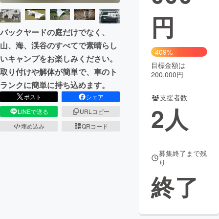
円
まちづくり・地域活性化
バックヤードの庭だけでなく、
山、海、渓谷のすべてで素晴らし
CAMPFIRE for Social Good
CAMPFIRE Creation
409%
いキャンプをお楽しみください。
CAMPFIREふるさと納税
machi-ya
コミュニティ
目標金額は
取り付けや解体が簡単で、車のト
200,000円
ランクに簡単に持ち込めます。
ポスト
シェア
支援者数
2
人
LINEで送る
URLコピー
埋め込み
QRコード
募集終了まで残
り
終了