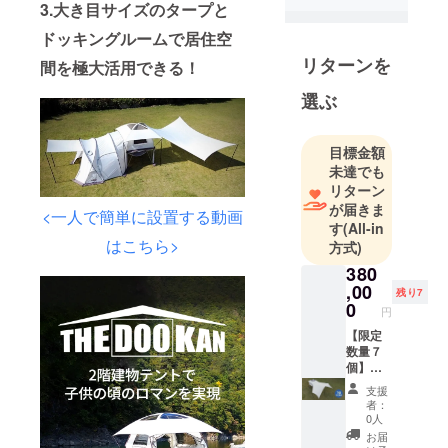
誤と研究開
3.大き目サイズのタープと
発により、
ドッキングルームで居住空
より完璧で
リターンを
間を極大活用できる！
使いやすく
安定した製
選ぶ
品を完成さ
せました。
目標金額
今は皆さん
未達でも
と一緒に世
リターン
界にユニー
が届きま
<一人で簡単に設置する動画
クで価値の
す
(All-in
はこちら>
方式)
ある製品を
披露する準
380
,00
備ができて
残り7
0
円
います。 今
回のファン
【限定
数量７
ディングを
個】
通じて皆さ
【ホワ
支援
イト
んの支援を
者：
色】ザ·
0人
受けてより
ドゥカ
お届
多くの生産
ン２フ