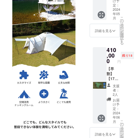
け予
ルパッ
定：
ができるよ
ケージ
2024
うになれ
年05
※税、送
こ
月
ば、私たち
料込み
の
リ
※2024
タ
は喜びを分
ー
年5月ま
ン
詳細を見る
を
かち合い、
で配送
選
択
予定で
多くの人々
す
る
す。 ※
に特別な経
410
色：ホ
験を提供す
ワイト
,00
残り18
色の構
0
ることがで
円
成でご
きるでしょ
ざいま
【早
う。
す。 ※
割】
皆様の
【17％
このプロ
購入に
OFF】
支援
ジェクトを
より量
【カー
者：
産効率
キ色】
通じて一緒
2人
が向上
ザ·ドゥ
お届
に成長し、
した場
カン２
け予
楽しさを分
合、正
フル
定：
規販売
パッ
2024
かち合える
年06
価格が
ケージ
ことを期待
こ
月
販売予
CAMPF
の
リ
していま
定価格
IRE価格
タ
ー
より下
（日本
ン
詳細を見る
す。
を
がる可
販売予