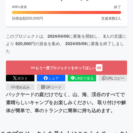
終了
409
%達成
目標金額
200,000
円
支援者数
2
人
このプロジェクトは、
2024/04/09
に募集を開始し、
2
人の支援に
より
820,000
円の資金を集め、
2024/05/09
に募集を終了しまし
た
もう一度プロジェクトをやってほしい
55
ポスト
シェア
LINEで送る
URLコピー
埋め込み
QRコード
バックヤードの庭だけでなく、山、海、渓谷のすべてで
素晴らしいキャンプをお楽しみください。 取り付けや解
体が簡単で、車のトランクに簡単に持ち込めます。