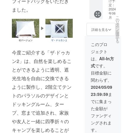
フィードバックをいただき
け予
ます。
ざいま
ルパッ
定：
ました。
す。 ※
ケージ
2024
年06
皆様の
※日本販
こ
月
購入に
売予定
の
リ
より量
価格
タ
ー
産効率
（494,0
ン
詳細を見る
を
が向上
00円）
選
択
した場
でござ
す
る
合、正
いま
このプロ
規販売
す。 ※
ジェクト
今度ご紹介する「ザ·ドゥカ
価格が
税、送
販売予
料込み
は、
All-In方
ン2」は、自然を楽しめるこ
定価格
※2024
式
です。
より下
年6月ま
とができるように透明、遮
がる可
で配送
目標金額に
能性も
予定で
光生地を自由に交換できる
関わらず、
ござい
す。 ※
ます
色：
ように製作し、2階立てテン
2024/05/09
ベー
23:59:59
ま
ジュ色
トのパラソルのデザインと
の構成
でに集まっ
ドッキングルーム、ター
でござ
た金額が
いま
プ、窓まで追加され、家族
す。 ※
ファンディ
皆様の
や友人と一緒に四季折々の
ングされま
購入に
より量
キャンプを楽しめることが
す。
産効率