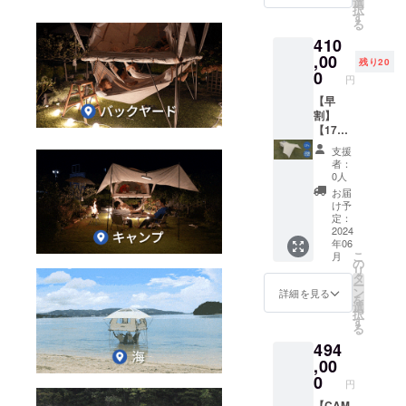
選
択
能性も
定価
す
る
ござい
格）
410
ます。
494,000
円から
,00
残り20
17%OF
0
円
F ※税、
送料込
【早
み
割】
※2024
【17％
年6月ま
OFF】
支援
で配送
【ベー
者：
予定で
ジュ
0人
す。 ※
色】ザ·
お届
色：
ドゥカ
け予
カーキ
ン２フ
定：
色の構
ルパッ
2024
年06
成でご
ケージ
こ
月
ざいま
CAMPF
の
リ
す。 ※
IRE価格
タ
ー
皆様の
（日本
ン
詳細を見る
を
購入に
販売予
選
択
より量
定価
す
る
産効率
格）
494
が向上
494,000
した場
円から
,00
合、正
17%OF
0
円
規販売
F ※税、
価格が
送料込
【CAM