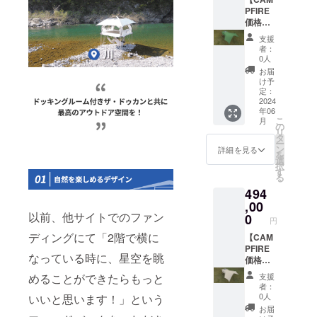
販売予
み
PFIRE
定価格
※2024
価格】
より下
年6月ま
【カー
支援
がる可
で配送
キ色】
者：
能性も
予定で
ザ·ドゥ
0人
ござい
す。 ※
カン２
お届
ます。
色：
フル
け予
ベー
パッ
定：
ジュ色
ケージ
2024
年06
の構成
※日本販
こ
月
でござ
売予定
の
リ
いま
価格
タ
ー
す。 ※
（494,0
ン
詳細を見る
を
皆様の
00円）
選
択
購入に
でござ
す
る
より量
いま
494
産効率
す。 ※
が向上
税、送
,00
した場
料込み
以前、他サイトでのファン
0
円
合、正
※2024
ディングにて「2階で横に
規販売
年6月ま
【CAM
価格が
で配送
PFIRE
なっている時に、星空を眺
販売予
予定で
価格】
定価格
す。 ※
【ベー
めることができたらもっと
支援
より下
色：
ジュ
者：
がる可
カーキ
色】ザ·
0人
いいと思います！」という
能性も
色の構
ドゥカ
お届
ござい
成でご
ン２フ