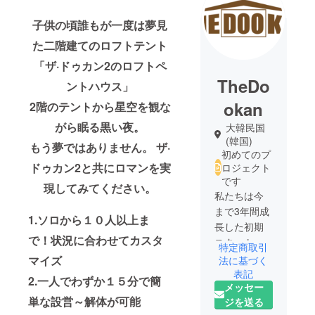
子供の頃誰もが一度は夢見
た二階建てのロフトテント
「ザ·ドゥカン2のロフトペ
TheDo
ントハウス」
okan
2階のテントから星空を観な
がら眠る黒い夜。
大韓民国
(韓国)
もう夢ではありません。
ザ·
初めてのプ
ドゥカン2と共にロマンを実
ロジェクト
です
現してみてください。
私たちは今
まで3年間成
1.ソロから１０人以上ま
長した初期
で！状況に合わせてカスタ
スタート
特定商取引
アップで
マイズ
法に基づく
す。 過去 3
表記
2.一人でわずか１５分で簡
メッセー
年間の数多
単な設営～解体が可能
ジを送る
くの試行錯