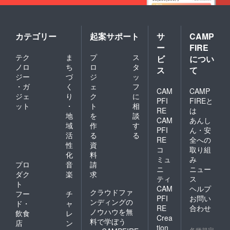
カテゴリー
起案サポート
サ
CAMP
ー
FIRE
テク
ま
プ
ス
ビ
につい
ノロ
ち
ロ
タ
ス
て
ジー
づ
ジ
ッ
・ガ
く
ェ
フ
CAM
CAMP
ジェ
り
ク
に
PFI
FIREと
ット
・
ト
相
RE
は
地
を
談
CAM
あんし
域
作
す
PFI
ん・安
活
る
る
RE
全への
性
資
コ
取り組
化
料
ミュ
み
プロ
音
請
ニ
ニュー
ダク
楽
求
ティ
ス
ト
CAM
ヘルプ
クラウドファ
フー
チ
PFI
お問い
ンディングの
ド・
ャ
RE
合わせ
ノウハウを無
飲食
レ
Crea
料で学ぼう
店
ン
tion
各種規定