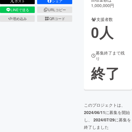
ポスト
シェア
1,000,000円
LINEで送る
URLコピー
まちづくり・地域活性化
埋め込み
QRコード
支援者数
0
人
CAMPFIRE for Social Good
CAMPFIRE Creation
CAMPFIREふるさと納税
machi-ya
コミュニティ
募集終了まで残
り
終了
このプロジェクトは、
2024/06/11
に募集を開始
し、
2024/07/29
に募集を
終了しました