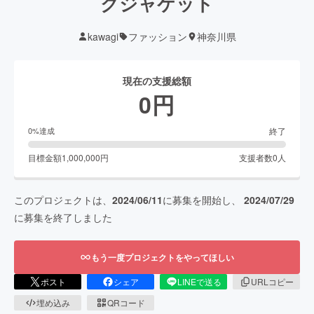
クジャケット
kawagi
ファッション
神奈川県
現在の支援総額
0
円
終了
0
%達成
目標金額
1,000,000
円
支援者数
0
人
このプロジェクトは、
2024/06/11
に募集を開始し、
2024/07/29
に募集を終了しました
もう一度プロジェクトをやってほしい
ポスト
シェア
LINEで送る
URLコピー
埋め込み
QRコード