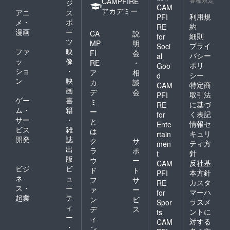
CAMPFIRE
ジ
CAM
アカデミー
アニ
ス
利用規
PFI
メ・
ポ
約
RE
漫画
ー
CA
説
細則
for
ツ
MP
明
プライ
Soci
ファ
映
FI
会
バシー
al
ッ
像
RE
・
ポリ
Goo
ショ
・
ア
相
シー
d
ン
映
カ
談
特定商
CAM
画
デ
会
取引法
PFI
ゲー
書
ミ
に基づ
RE
ム・
籍
ー
く表記
for
サー
・
と
情報セ
Ente
ビス
雑
は
キュリ
rtain
開発
誌
ク
サ
ティ方
men
出
ラ
ポ
針
t
版
ウ
ー
反社基
CAM
ビジ
ビ
ド
ト
本方針
PFI
ネ
ュ
フ
サ
カスタ
RE
ス・
ー
ァ
ー
マーハ
for
起業
テ
ン
ビ
ラスメ
Spor
ィ
デ
ス
ントに
ts
ー
ィ
対する
CAM
・
ン