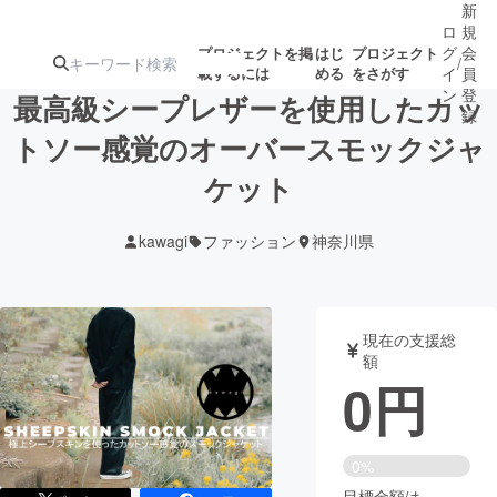
新
ロ
規
グ
会
プロジェクトを掲
はじ
プロジェクト
/
載するには
める
をさがす
イ
員
ン
登
最高級シープレザーを使用したカッ
録
トソー感覚のオーバースモックジャ
ケット
人気のプロ
注目のリ
注目の新着プロ
募集終了が近いプ
もうすぐ公開
ジェクト
ターン
ジェクト
ロジェクト
されます
kawagi
ファッション
神奈川県
アート・写真
音楽
現在の支援総
テクノロジー・ガジェット
ゲーム・サ
額
0
円
映像・映画
書籍・雑誌
0%
ビジネス・起業
チャレンジ
目標金額は