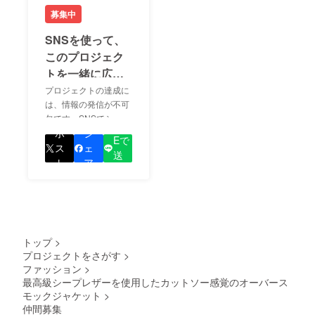
募集中
SNSを使って、
このプロジェク
トを一緒に広め
ましょう！
プロジェクトの達成に
は、情報の発信が不可
欠です。SNSでシェア
LIN
をして、あなたが応援
ポ
シ
Eで
しているプロジェクト
ス
ェ
送
の良さを知ってもらい
ト
ア
る
ましょう！
トップ
>
プロジェクトをさがす
>
ファッション
>
最高級シープレザーを使用したカットソー感覚のオーバース
モックジャケット
>
仲間募集