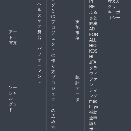
考え方
PFI
ヘ
グ
クッ
RE
ル
と
キーポ
ふる
ス
は
リシー
さと
ケ
プ
実
納税
ア
ロ
施
AD
アー
舞
ジ
事
FOR
ト・
台
ェ
例
ALL
写真
・
ク
HIO
パ
ト
KOS
フ
の
HI
ォ
作
JFA
ー
り
クラ
マ
方
ウド
ン
プ
統
ファ
ス
ロ
計
ン
ソー
ジ
デ
ディ
シャ
ェ
ー
ング
ル
ク
タ
mac
グッ
ト
hi-ya
ド
の
補助
広
金申
め
請サ
方
ポー