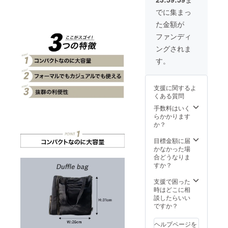
品・返
がござ
想定を
金はお
いま
上回る
でに集まっ
受けい
す。 ※
皆様か
た金額が
たしか
ご支援
らご支
ねま
者さま
援を頂
ファンディ
す。 ※
の数が
き、量
ングされま
開発中
想定を
産体制
の製品
上回っ
を更に
す。
のた
た場
充実さ
め、デ
合、製
せるこ
ザイ
造工程
とがで
支援に関するよ
ン・カ
上の都
きた場
くある質問
ラー・
合等に
合、一
素材な
より出
手数料はいく
般販売
どの仕
荷時期
らかかります
価格が
様が一
が遅れ
か？
予定価
部変更
る場合
格を下
になる
がござ
目標金額に届
回る可
可能性
いま
かなかった場
能性が
がござ
す。 ※
合どうなりま
ござい
いま
想定を
すか？
ます。
す。 ※
上回る
※OEM
ご支援
皆様か
支援で困った
製品の
者さま
らご支
時はどこに相
ため、
の数が
援を頂
談したらいい
他社様
想定を
き、量
ですか？
の類似
上回っ
産体制
品があ
た場
を更に
る場合
ヘルプページを