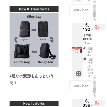
こ
販売予
の
リ
定価格
タ
ー
16,880
ン
詳細を見る
を
円 (税・
選
択
送料込)
す
る
× 1点 の
15,
15%OF
残り
F ※国内
192
100
円
のみ ※
【早割
配送時
10%OF
期:2024
F】
年10月
4WAY
頃予定
支援
本革ス
※初期不
者：
リング
良以外
0人
バッグ
に関す
お届
× 1点
る返
け予
＜限定
品・返
定：
100名様
2024
金はお
年10
＞ 一般
受けい
4通りの変形もあっという
こ
月
販売予
たしか
の
リ
定価格
ねま
タ
間！
ー
16,880
す。 ※
ン
詳細を見る
を
円 (税・
開発中
選
択
送料込)
の製品
す
る
× 1点 の
のた
16,
10%OF
め、デ
残り
F ※国内
036
ザイ
250
円