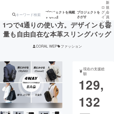
新
ロ
規
グ
会
プロジェクトを掲載
プロジェクトを
/
するには
さがす
イ
員
ン
登
1つで4通りの使い方。デザインも容
録
量も自由自在な本革スリングバッグ
人気のプロ
注目のリ
注目の新着プロ
募集終了が近いプ
もうすぐ公開
CORAL WEP
ファッション
ジェクト
ターン
ジェクト
ロジェクト
されます
アート・写真
音楽
現在の支援総
額
129,
テクノロジー・ガジェット
ゲーム・サ
132
映像・映画
書籍・雑誌
ビジネス・起業
チャレンジ