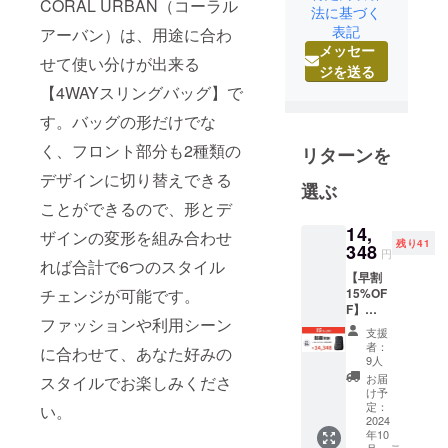
CORAL URBAN（コーラル
法に基づく
ドファン
表記
アーバン）は、用途に合わ
ディングを
メッセー
せて使い分けが出来る
通じて皆様
ジを送る
方に喜んで
【4WAYスリングバッグ】で
頂ける商品
す。バッグの形だけでな
をご提供で
く、フロント部分も2種類の
きればと
リターンを
思っており
デザインに切り替えできる
選ぶ
ます。
ことができるので、形とデ
また、今後
14,
ザインの変形を組み合わせ
も皆様方の
残り41
348
円
理想の商品
れば合計で6つのスタイル
【早割
を生み出せ
15%OF
チェンジが可能です。
るよう探求
F】
ファッションや利用シーン
4WAY
し続けて行
支援
本革ス
者：
きます。
に合わせて、あなた好みの
リング
9人
バッグ
お届
スタイルでお楽しみくださ
× 1点
け予
＜限定
定：
い。
50名様
2024
年10
＞ 一般
月