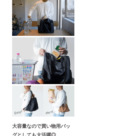
回る可
で、ご
能性が
了承い
ござい
ただけ
ます。
ますと
※OEM
幸いで
製品の
す。
ため、
他社様
の類似
品があ
る場合
がござ
います
が、弊
社の製
品とは
異なる
もので
すの
で、ご
了承い
ただけ
ますと
幸いで
す。
大容量なので買い物用バッ
グとしても大活躍◎