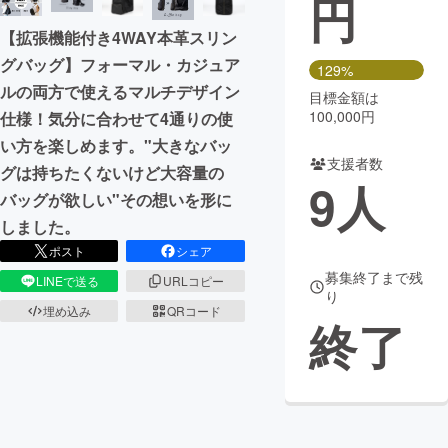
円
【拡張機能付き4WAY本革スリン
まちづくり・地域活性化
グバッグ】フォーマル・カジュア
129%
ルの両方で使えるマルチデザイン
目標金額は
CAMPFIRE for Social Good
CAMPFIRE Creation
100,000円
仕様！気分に合わせて4通りの使
CAMPFIREふるさと納税
machi-ya
コミュニティ
い方を楽しめます。"大きなバッ
支援者数
グは持ちたくないけど大容量の
9
人
バッグが欲しい"その想いを形に
しました。
ポスト
シェア
募集終了まで残
LINEで送る
URLコピー
り
埋め込み
QRコード
終了