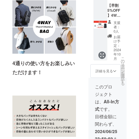
のみ ※
ン・カ
【早割
配送時
ラー・
5%OFF
期:2024
素材な
】4WAY
年10月
どの仕
本革ス
頃予定
様が一
支援
リング
※初期不
部変更
者：
バッグ
良以外
になる
0人
× 1点
に関す
可能性
お届
＜限定
る返
がござ
け予
250名様
品・返
定：
いま
＞ 一般
2024
金はお
す。 ※
年10
販売予
受けい
ご支援
こ
月
定価格
たしか
の
者さま
4通りの使い方をお楽しみい
リ
16,880
ねま
タ
の数が
ー
円 (税・
す。 ※
ン
想定を
詳細を見る
ただけます！
を
送料込)
開発中
選
上回っ
択
× 1点 の
の製品
す
た場
る
5%OFF
のた
合、製
このプロ
※国内の
め、デ
造工程
ジェクト
み ※配
ザイ
上の都
送時
ン・カ
合等に
は、
All-In方
期:2024
ラー・
より出
式
です。
年10月
素材な
荷時期
頃予定
どの仕
が遅れ
目標金額に
※初期不
様が一
る場合
関わらず、
良以外
部変更
がござ
に関す
になる
いま
2024/06/25
る返
可能性
す。 ※
23:59:59
ま