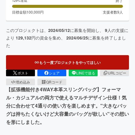
終了
129
%達成
目標金額
100,000
円
支援者数
9
人
このプロジェクトは、
2024/05/12
に募集を開始し、
9
人の支援に
より
129,132
円の資金を集め、
2024/06/25
に募集を終了しまし
た
もう一度プロジェクトをやってほしい
ポスト
シェア
LINEで送る
URLコピー
埋め込み
QRコード
【拡張機能付き4WAY本革スリングバッグ】フォーマ
ル・カジュアルの両方で使えるマルチデザイン仕様！気
分に合わせて4通りの使い方を楽しめます。"大きなバッ
グは持ちたくないけど大容量のバッグが欲しい"その想い
を形にしました。