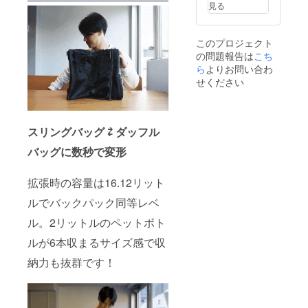
合、製
充実さ
がござ
見る
造工程
せるこ
います
上の都
とがで
が、弊
合等に
きた場
社の製
このプロジェクト
より出
合、一
品とは
の問題報告は
こち
荷時期
般販売
異なる
が遅れ
ら
よりお問い合わ
価格が
もので
る場合
予定価
すの
せください
がござ
格を下
で、ご
いま
回る可
了承い
す。 ※
能性が
ただけ
想定を
ござい
ますと
スリングバッグ ⇄ ダッフル
上回る
ます。
幸いで
皆様か
※OEM
す。
バッグに数秒で変形
らご支
製品の
援を頂
ため、
き、量
他社様
拡張時の容量は16.12リット
産体制
の類似
を更に
品があ
ルでバックパック同等レベ
充実さ
る場合
せるこ
ル。2リットルのペットボト
がござ
とがで
います
ルが6本収まるサイズ感で収
きた場
が、弊
合、一
社の製
納力も抜群です！
般販売
品とは
価格が
異なる
予定価
もので
格を下
すの