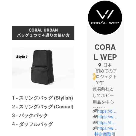
CORA
L WEP
日本
初めてのプ
ロジェクト
です
貿易商社と
してホビー
1 - スリングバッグ (Stylish)
用品を中心
2 - スリングバッグ (Casual)
に輸出・輸
https://coralwep.com/
3 - バックパック
入を行って
https://www.instagram.com/coralwep/
まいりまし
https://twitter.com/coralwep
4 - ダッフルバッグ
https://www.facebook.com/CoralWep/
た。
特定商取引
今回クラウ