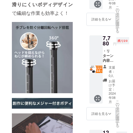
格より
2024年
年08
滑りにくいボディデザイン
販売価
合など
下がる
09月か
こ
月
格：
により
の
可能性
らオン
リ
で繊細な作業も効率よく！
9,980円
出荷時
タ
もござ
ライン
ー
※本リ
期が遅
ン
いま
詳細を見る
ショッ
を
ターン
れる場
選
す。 ※
プなど
択
の価格
合がご
す
類似商
にて一
る
は税・
ざいま
品が発
般販売
7,7
送料込
す。 ※
生する
開始予
残り20
みの金
80
皆様の
可能性
定で
円
額とな
ご支援
があり
す。
・リ
りま
により
ます。
ターン
す。 ※
量産効
ご了承
内容：
ご注文
率が向
頂いた
HBT-
状況、
上した
上でご
支援
471
使用部
場合、
支援頂
者：
COMB
材の供
正規販
0人
けます
Oセット
給状
売価格
様お願
お届
×1セッ
況、製
が販売
け予
い致し
ト ・一
造工程
定：
予定価
ます。
般予定
2024
上の都
格より
2024年
年08
販売価
合など
下がる
09月か
こ
月
格：
により
の
可能性
らオン
リ
9,980円
出荷時
タ
もござ
ライン
ー
※本リ
期が遅
ン
いま
詳細を見る
ショッ
を
ターン
れる場
選
す。 ※
プなど
択
の価格
合がご
す
類似商
にて一
る
は税・
ざいま
品が発
般販売
12,
送料込
す。 ※
生する