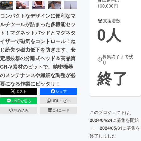
100,000円
まちづくり・地域活性化
コンパクトなデザインに便利なマ
支援者数
ルチツールが詰まった多機能セッ
0
人
CAMPFIRE for Social Good
CAMPFIRE Creation
ト！マグネットパッドとマグネタ
CAMPFIREふるさと納税
machi-ya
コミュニティ
イザーで磁気をコントロール！ね
じ紛失や磁力低下を防ぎます。安
募集終了まで残
定感抜群の分離式ヘッド＆高品質
り
CR-V素材のビットで、精密機器
終了
のメンテナンスや繊細な調整が必
要になる作業にピッタリ！
ポスト
シェア
LINEで送る
URLコピー
埋め込み
QRコード
このプロジェクトは、
2024/04/24
に募集を開始
し、
2024/05/31
に募集を
終了しました