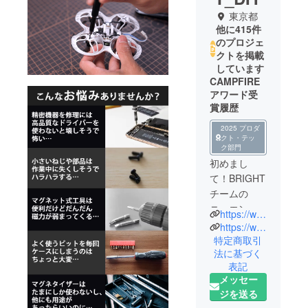
東京都
他に415件
のプロジェ
クトを掲載
しています
CAMPFIRE
アワード受
賞履歴
2025 プロダ
クト・テッ
ク部門
初めまし
て！BRIGHT
チームの
ニュエンで
https://www.brightdiy.jp/
す。
https://www.instagram.com/brightdiyjp/
中国の総合
特定商取引
法に基づく
家電メー
表記
カー向けに
メッセー
人気製品を
ジを送る
多数製造し