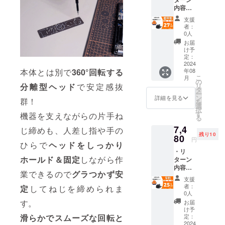
す。 ※
量産効
ご了承
内容：
ご注文
率が向
頂いた
HBT-
状況、
上した
上でご
支援
471
使用部
場合、
支援頂
者：
COMB
材の供
正規販
0人
けます
Oセット
給状
売価格
様お願
お届
×1セッ
況、製
が販売
け予
い致し
ト ・一
造工程
定：
予定価
ます。
般予定
2024
上の都
格より
2024年
年08
本体とは別で
360°回転する
販売価
合など
下がる
09月か
こ
月
格：
により
の
可能性
らオン
リ
分離型ヘッド
で安定感抜
9,980円
出荷時
タ
もござ
ライン
ー
※本リ
期が遅
ン
いま
詳細を見る
ショッ
群！
を
ターン
れる場
選
す。 ※
プなど
択
の価格
合がご
す
類似商
機器を支えながらの片手ね
にて一
る
は税・
ざいま
品が発
般販売
7,4
送料込
す。 ※
じ締めも、人差し指や手の
生する
開始予
残り10
みの金
80
皆様の
可能性
定で
円
ひらで
ヘッドをしっかり
額とな
ご支援
があり
す。
・リ
りま
により
ます。
ホールド
＆固定
しながら作
ターン
す。 ※
量産効
ご了承
内容：
ご注文
率が向
頂いた
業できるので
グラつかず安
HBT-
状況、
上した
上でご
支援
471
使用部
場合、
支援頂
者：
定
してねじを締められま
COMB
材の供
正規販
0人
けます
Oセット
給状
売価格
す。
様お願
お届
×1セッ
況、製
が販売
け予
い致し
ト ・一
造工程
定：
滑らかでスムーズな回転と
予定価
ます。
般予定
2024
上の都