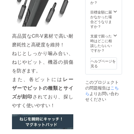
率が向
頂いた
か？
上した
上でご
場合、
支援頂
目標金額に届
正規販
けます
かなかった場
売価格
様お願
合どうなりま
が販売
い致し
すか？
予定価
ます。
格より
高品質なCR-V素材で高い耐
2024年
支援で困った
下がる
09月か
時はどこに相
磨耗性と高硬度を維持！
可能性
らオン
談したらいい
もござ
ライン
ですか？
ねじとしっかり噛み合い、
いま
ショッ
す。 ※
プなど
ヘルプページを
ねじやビット、機器の損傷
類似商
にて一
見る
品が発
般販売
を防ぎます。
生する
開始予
可能性
また、各ビットには
レー
定で
このプロジェクト
があり
す。
ザーでビットの種類とサイ
の問題報告は
こち
ます。
ご了承
ら
よりお問い合わ
ズが刻印
されており、探し
頂いた
せください
上でご
やすく使いやすい！
支援頂
けます
様お願
い致し
ます。
2024年