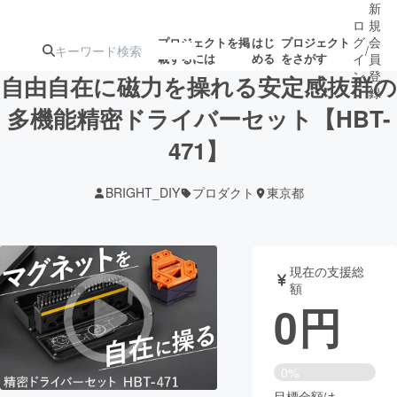
新
ロ
規
グ
会
プロジェクトを掲
はじ
プロジェクト
/
載するには
める
をさがす
イ
員
ン
登
自由自在に磁力を操れる安定感抜群の
録
多機能精密ドライバーセット【HBT-
471】
人気のプロ
注目のリ
注目の新着プロ
募集終了が近いプ
もうすぐ公開
ジェクト
ターン
ジェクト
ロジェクト
されます
BRIGHT_DIY
プロダクト
東京都
アート・写真
音楽
現在の支援総
テクノロジー・ガジェット
ゲーム・サ
額
0
円
映像・映画
書籍・雑誌
0%
ビジネス・起業
チャレンジ
目標金額は