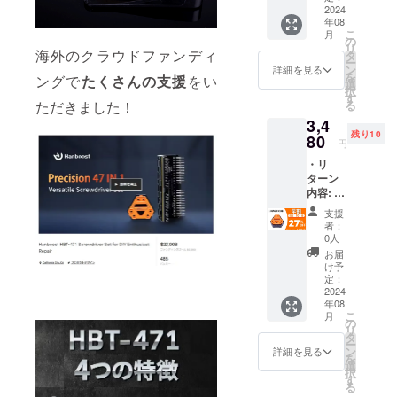
致します！
格：
2024
年08
4,780円
こ
月
※本リ
の
リ
ターン
海外のクラウドファンディ
タ
ー
の価格
ン
詳細を見る
を
ングで
たくさんの支援
をい
は税・
選
択
送料込
す
る
ただきました！
みの金
3,4
額とな
残り10
りま
80
円
す。 ※
・リ
ご注文
ターン
状況、
内容: X-
使用部
MAGIC
材の供
支援
CUBE×
給状
者：
1セット
況、製
0人
・一般
造工程
お届
予定販
上の都
け予
売価
合など
定：
格：
2024
により
年08
4,780円
出荷時
こ
月
※本リ
期が遅
の
リ
ターン
れる場
タ
ー
の価格
合がご
ン
詳細を見る
を
は税・
ざいま
選
択
送料込
す。 ※
す
る
みの金
皆様の