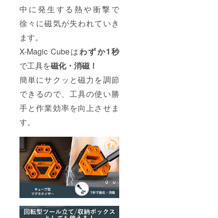
中に発生する熱や衝撃で
徐々に磁気が失われていき
ます。
X-Magic Cubeは
わずか1秒
で工具を
磁化・消磁！
簡単にサクッと磁力を調節
できるので、工具の使い勝
手と作業効率を向上させま
す。