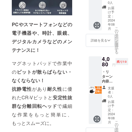
イバー
況、製
が販売
0人
い致し
セット
造工程
予定価
ます。
お届
×1セッ
上の都
格より
け予
2024年
ト ・一
合など
定：
下がる
09月か
般予定
2024
により
可能性
らオン
PCやスマートフォンなどの
年08
販売価
出荷時
もござ
ライン
こ
月
格：
期が遅
の
いま
ショッ
電子機器や、時計、眼鏡、
リ
5,480円
れる場
タ
す。 ※
プなど
ー
※本リ
合がご
ン
類似商
詳細を見る
デジタルカメラなどのメン
にて一
を
ターン
ざいま
選
品が発
般販売
択
の価格
す。 ※
テナンスに！
す
生する
開始予
る
は税・
皆様の
可能性
定で
4,0
送料込
ご支援
があり
す。
残り10
マグネットパッドで作業中
みの金
80
により
ます。
円
額とな
量産効
ご了承
の
ビットが散らばらない・
・リ
りま
率が向
頂いた
ターン
す。 ※
上した
上でご
なくならない！
内容：
ご注文
場合、
支援頂
HBT-
状況、
正規販
けます
支援
抗静電性
があり
耐久性
に優
471ドラ
使用部
売価格
様お願
者：
イバー
材の供
が販売
0人
れたCR-Vビットと
安定性抜
い致し
セット
給状
予定価
ます。
お届
×1セッ
況、製
群な分離回転ヘッド
で繊細
格より
け予
2024年
ト ・一
造工程
定：
下がる
09月か
な作業をもっと簡単に、
般予定
2024
上の都
可能性
らオン
年08
販売価
合など
もござ
ライン
こ
月
もっとスムーズに。
格：
により
の
いま
ショッ
リ
5,480円
出荷時
タ
す。 ※
プなど
ー