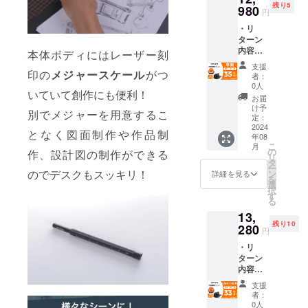
開始予
残り5
みの金
980
皆様の
可能性
定で
円
額とな
ご支援
があり
す。
・リ
りま
により
ます。
ターン
す。 ※
量産効
ご了承
内容：
ご注文
率が向
本体ボディにはレーザー刻
頂いた
HBT-
状況、
上した
上でご
支援
471
印の
メジャースケール
がつ
使用部
場合、
支援頂
者：
COMB
材の供
正規販
0人
けます
いていて創作にも便利！
Oセット
給状
売価格
様お願
お届
×2セッ
況、製
が販売
け予
い致し
別でメジャーを用意するこ
ト ・一
造工程
定：
予定価
ます。
般予定
2024
上の都
格より
2024年
となく図面制作や作品制
年08
販売価
合など
下がる
09月か
こ
月
格：
により
の
可能性
作、設計図の制作ができる
らオン
リ
19,960
出荷時
タ
もござ
ライン
ー
円 ※本
期が遅
のでデスクもスッキリ！
ン
いま
詳細を見る
ショッ
を
リター
れる場
選
す。 ※
プなど
択
ンの価
合がご
す
類似商
にて一
る
格は
ざいま
品が発
般販売
13,
税・送
す。 ※
生する
開始予
残り10
料込み
280
皆様の
可能性
定で
円
の金額
ご支援
があり
す。
・リ
となり
により
ます。
ターン
ます。
量産効
ご了承
内容：
※ご注文
率が向
頂いた
HBT-
状況、
上した
上でご
支援
471
使用部
場合、
支援頂
者：
COMB
材の供
正規販
0人
けます