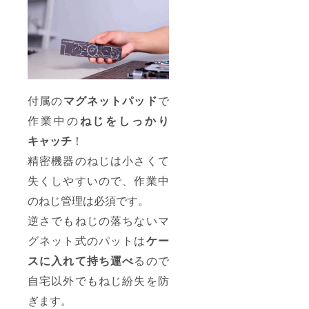
09月か
らオン
ライン
ショッ
プなど
にて一
般販売
開始予
定で
付属の
マグネットパッド
で
す。
作業中の
ねじをしっかり
キャッチ
！
精密機器のねじは小さくて
失くしやすいので、作業中
のねじ管理は必須です。
逆さでもねじの落ちないマ
グネット式のパットは
ケー
スに入れて持ち運べ
るので
自宅以外でもねじ紛失を防
ぎます。