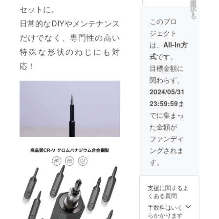
を
リター
れる場
選
す。 ※
プなど
択
セットに。
ンの価
合がご
す
類似商
にて一
る
格は
ざいま
品が発
このプロ
般販売
日常的なDIYやメンテナンス
税・送
す。 ※
生する
開始予
ジェクト
料込み
皆様の
可能性
だけでなく、専門性の高い
定で
の金額
ご支援
があり
は、
All-In方
す。
となり
により
特殊な形状のねじにも対
ます。
式
です。
ます。
量産効
ご了承
応！
※ご注文
率が向
頂いた
目標金額に
状況、
上した
上でご
関わらず、
使用部
場合、
支援頂
材の供
正規販
けます
2024/05/31
給状
売価格
様お願
23:59:59
ま
況、製
が販売
い致し
造工程
予定価
ます。
でに集まっ
上の都
格より
2024年
た金額が
合など
下がる
09月か
により
可能性
らオン
ファンディ
出荷時
もござ
ライン
ングされま
期が遅
いま
ショッ
れる場
す。 ※
プなど
す。
合がご
類似商
にて一
ざいま
品が発
般販売
す。 ※
生する
開始予
支援に関するよ
皆様の
可能性
定で
くある質問
ご支援
があり
す。
により
ます。
手数料はいく
量産効
ご了承
らかかります