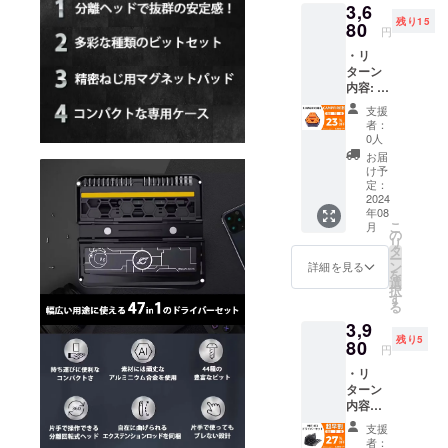
3,6
額とな
ご支援
残り15
りま
80
により
円
す。 ※
量産効
・リ
ご注文
率が向
ターン
状況、
上した
内容: X-
使用部
場合、
MAGIC
材の供
正規販
支援
CUBE×
給状
売価格
者：
1セット
況、製
が販売
0人
・一般
造工程
予定価
お届
予定販
上の都
格より
け予
売価
合など
定：
下がる
格：
2024
により
可能性
年08
4,780円
出荷時
もござ
こ
月
※本リ
期が遅
の
いま
リ
ターン
れる場
タ
す。 ※
ー
の価格
合がご
ン
類似商
詳細を見る
を
は税・
ざいま
選
品が発
択
送料込
す。 ※
す
生する
る
みの金
皆様の
可能性
3,9
額とな
ご支援
があり
残り5
りま
80
により
ます。
円
す。 ※
量産効
ご了承
・リ
ご注文
率が向
頂いた
ターン
状況、
上した
上でご
内容：
使用部
場合、
支援頂
HBT-
材の供
正規販
けます
支援
471ドラ
給状
売価格
様お願
者：