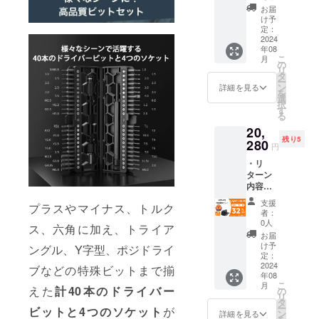
Oセット
給状
売価格
様お願
お届
×2セッ
況、製
が販売
け予
い致し
ト ・一
造工程
定：
予定価
ます。
般予定
2024
上の都
格より
2024年
年08
販売価
合など
下がる
09月か
こ
月
格：
により
の
可能性
らオン
リ
19,960
出荷時
タ
もござ
ライン
ー
円 ※本
期が遅
ン
いま
詳細を見る
ショッ
を
リター
れる場
選
す。 ※
プなど
択
ンの価
合がご
す
類似商
にて一
る
格は
ざいま
品が発
般販売
20,
税・送
す。 ※
生する
開始予
残り5
料込み
280
皆様の
可能性
定で
円
の金額
ご支援
があり
す。
・リ
となり
により
ます。
ターン
ます。
量産効
ご了承
内容：
※ご注文
率が向
頂いた
HBT-
状況、
上した
上でご
支援
プラスやマイナス、トルク
471
使用部
場合、
支援頂
者：
COMB
材の供
正規販
0人
けます
ス、六角に加え、トライア
Oセット
給状
売価格
様お願
お届
×3セッ
況、製
が販売
け予
い致し
ングル、Y字型、ポジドライ
ト ・一
造工程
定：
予定価
ます。
般予定
2024
上の都
格より
ブなどの特殊ビットまで揃
2024年
年08
販売価
合など
下がる
09月か
こ
月
格：
えた
計40本のドライバー
により
の
可能性
らオン
リ
29,940
出荷時
タ
もござ
ライン
ー
ビットと4つのソケット
が
円 ※本
期が遅
ン
いま
詳細を見る
ショッ