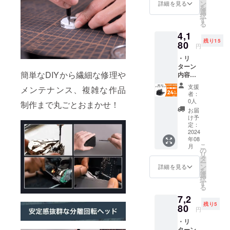
※本リ
期が遅
ン
類似商
詳細を見る
にて一
を
ターン
れる場
選
品が発
般販売
択
の価格
合がご
す
生する
開始予
る
は税・
ざいま
可能性
定で
4,1
送料込
す。 ※
があり
す。
残り15
みの金
80
皆様の
ます。
円
額とな
ご支援
ご了承
・リ
りま
により
頂いた
ターン
す。 ※
量産効
上でご
簡単なDIYから繊細な修理や
内容：
ご注文
率が向
支援頂
HBT-
状況、
上した
けます
支援
メンテナンス、複雑な作品
471ドラ
使用部
場合、
様お願
者：
イバー
材の供
正規販
0人
い致し
制作まで丸ごとおまかせ！
セット
給状
売価格
ます。
お届
×1セッ
況、製
が販売
け予
2024年
ト ・一
造工程
定：
予定価
09月か
般予定
2024
上の都
格より
らオン
年08
販売価
合など
下がる
ライン
こ
月
格：
により
の
可能性
ショッ
リ
5,480円
出荷時
タ
もござ
プなど
ー
※本リ
期が遅
ン
いま
詳細を見る
にて一
を
ターン
れる場
選
す。 ※
般販売
択
の価格
合がご
す
類似商
開始予
る
は税・
ざいま
品が発
定で
7,2
送料込
す。 ※
生する
す。
残り5
みの金
80
皆様の
可能性
円
額とな
ご支援
があり
・リ
りま
により
ます。
ターン