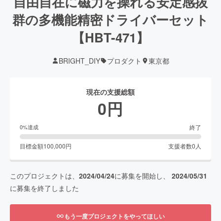
自由自在に磁力を操れる安定感抜
群の多機能精密ドライバーセット
【HBT-471】
BRIGHT_DIY
プロダクト
東京都
現在の支援総額
0
円
終了
0
%達成
目標金額
100,000
円
支援者数
0
人
このプロジェクトは、
2024/04/24
に募集を開始し、
2024/05/31
に募集を終了しました
もう一度プロジェクトをやってほしい