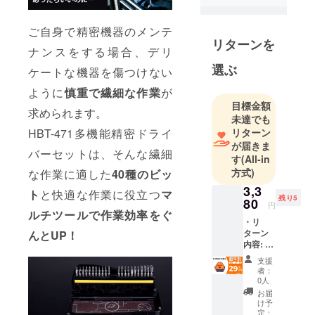
た実績のあ
る製品を、
ご自身で精密機器のメンテ
日本の皆様
リターンを
ナンスをする場合、デリ
にも是非体
選ぶ
験していた
ケートな機器を傷つけない
だきたくプ
ように
慎重で繊細な作業
が
ロジェクト
目標金額
求められます。
を立ち上げ
未達でも
ました。
リターン
HBT-471多機能精密ドライ
が届きま
最新のテク
バーセットは、そんな繊細
す
(All-in
ノロジー
方式)
な作業に適した
40種のビッ
で、皆さん
3,3
の生活をよ
ト
と快適な作業に役立つ
マ
残り5
80
円
り豊かに、
ルチツールで作業効率をぐ
・リ
快適にする
ターン
んとUP！
ことが弊社
内容: X-
の理念で
MAGIC
支援
CUBE×
す。
者：
1セット
0人
どうぞよろ
・一般
お届
しくお願い
予定販
け予
売価
定：