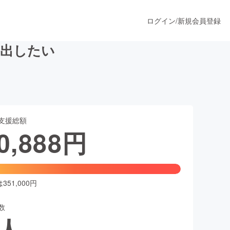
ログイン
/
新規会員登録
見出したい
うすぐ公開されます
支援総額
プロダクト
0,888
円
ファッション
スポーツ
51,000円
数
ア
ソーシャルグッド
人