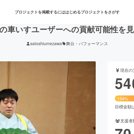
プロジェクトを掲載するには
はじめる
プロジェクトをさがす
の車いすユーザーへの貢献可能性を
satoshiumezawa
舞台・パフォーマンス
注目のリターン
注目の新着プロジェクト
募集終了が近いプロジェクト
も
現在の
音楽
舞台・パフォーマンス
54
ゲーム・サービス開発
フード・飲食店
154%
書籍・雑誌出版
アニメ・漫画
目標金額は3
支援者
チャレンジ
ビューティー・ヘルスケ
70