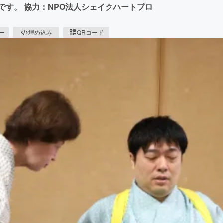
です。 協力：NPO法人シェイクハートプロ
ピー
埋め込み
QRコード