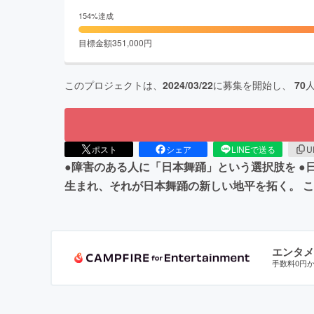
154
%達成
目標金額
351,000
円
このプロジェクトは、
2024/03/22
に募集を開始し、
70
ポスト
シェア
LINEで送る
U
●障害のある人に「日本舞踊」という選択肢を 
生まれ、それが日本舞踊の新しい地平を拓く。 こ
エンタメ
手数料0円