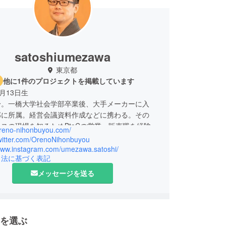
satoshiumezawa
東京都
他に1件のプロジェクトを掲載しています
月13日生
身。一橋大学社会学部卒業後、大手メーカーに入
部に所属。経営会議資料作成などに携わる。その
スの現場を知るためBtoCの営業、販売職を経験。
/oreno-nihonbuyou.com/
小企業の経営者とお付き合いする中で情熱と責任を
twitter.com/OrenoNihonbuyou
業運営にあたられている経営者のサポートに興味を
/www.instagram.com/umezawa.satoshi/
引法に基づく表記
語教育のベンチャー企業の管理部長に転職。5年で
という会社の急成長を採用や会計、広報、新規事業
メッセージを送る
面からサポート。2018年に会社員をしつつ、日本
を立ち上げました。
を選ぶ