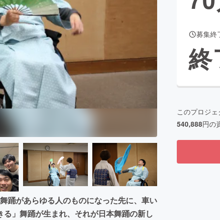
募集終
CAMPFIRE for Social Good
CAMPFIRE Creation
終
CAMPFIREふるさと納税
machi-ya
コミュニティ
このプロジェ
540,888
円の
本舞踊があらゆる人のものになった先に、車い
きる」舞踊が生まれ、それが日本舞踊の新し