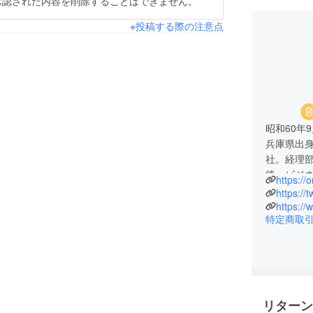
承認された内容を削除することはできません。
※投稿する際の注意点
昭和60年9
兵庫県出
社。経理
後、ビジネ
https:/
多くの中
https://
持って事
https:/
特定商取
持ち、英
10倍以上
開発などの
舞踊事業
リターン