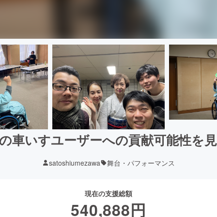
の車いすユーザーへの貢献可能性を
satoshiumezawa
舞台・パフォーマンス
現在の支援総額
540,888
円