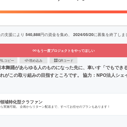
人の支援により
540,888
円の資金を集め、
2024/05/20
に募集を終了しま
もう一度プロジェクトをやってほしい
RLコピー
埋め込み
QRコード
●日本舞踊があらゆる人のものになった先に、車いす「でもでき
れがこの取り組みの目指すところです。 協力：NPO法人シェ
領域特化型クラファン
から実施可能。 企画からリターン配送まで、すべてお任せのプランもあります！