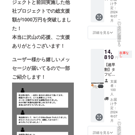
ジェクトと前回実施した他
使用
■先着
け予
200名様
定：
社プロジェクトでの総支援
限定 ■
2024
#2_FUNCTI
年07
一般販
額が1000万円を突破しまし
こ
月
ON
売価格
の
リ
21,780
タ
た！
ユーザーが
ー
円の
ン
詳細を見る
を
快適に使え
22%OF
本当に沢山の応援、ご支援
選
択
Fでご提
る機能性
す
る
ありがとうございます！
供 ■7月
14,
上旬発
在庫な
#3_TOUGH
送 ■リ
810
し
円
ユーザー様から嬉しいメッ
ターン
NESS
【超早
価格に
セージが届いてるので一部
丈夫で長持
割】タ
は送料
フビッ
ちする設計
と消費
ご紹介します！
グスリ
税が含
支援
ング
まれて
者：
この3つの信
バッグ
います
100
1pcs ■
人
念を軸に長
先着100
お届
年のメー
名様限
け予
カーとして
定 ■一
定：
2024
般販売
の知見を盛
年07
価格
こ
月
り込みなが
21,780
の
リ
円の
タ
ら商品開発
ー
32%OF
ン
詳細を見る
をしていま
を