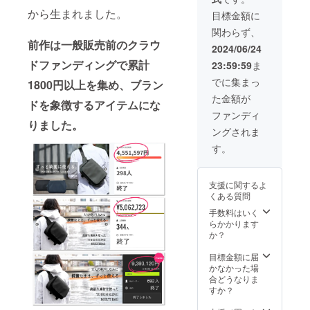
と消費
から生まれました。
税が含
目標金額に
まれて
関わらず、
います
前作は一般販売前のクラウ
2024/06/24
ドファンディングで累計
23:59:59
ま
でに集まっ
1800円以上を集め、ブラン
た金額が
ドを象徴するアイテムにな
ファンディ
りました。
ングされま
す。
支援に関するよ
くある質問
手数料はいく
らかかります
か？
目標金額に届
かなかった場
合どうなりま
すか？