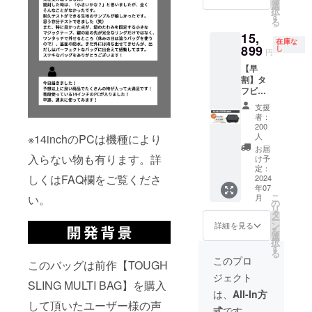
Fでご提
選
択
す。
供 ■7月
す
る
上旬発
15,
送 ■リ
在庫な
899
ターン
し
円
価格に
【早
は送料
割】タ
と消費
フビッ
税が含
グスリ
まれて
支援
ング
います
者：
バッグ
200
1pcs ■
人
※14inchのPCは機種により
先着200
お届
名様限
入らない物も有ります。詳
け予
定 ■一
定：
しくはFAQ欄をご覧くださ
2024
般販売
年07
価格
こ
月
い。
21,780
の
リ
円の
タ
ー
27%OF
ン
詳細を見る
を
Fでご提
選
択
供 ■7月
す
る
上旬発
このプロ
このバッグは前作【TOUGH
送 ■リ
ジェクト
ターン
SLING MULTI BAG】を購入
価格に
は、
All-In方
は送料
して頂いたユーザー様の声
式
です。