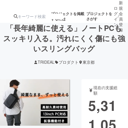
新
ロ
規
グ
会
プロジェクトを掲載
プロジェクトを
/
するには
さがす
イ
員
ン
登
「長年綺麗に使える」ノートPCも
録
スッキリ入る。汚れにくく傷にも強
いスリングバッグ
人気のプロ
注目のリ
注目の新着プロ
募集終了が近いプ
もうすぐ公開
ジェクト
ターン
ジェクト
ロジェクト
されます
TRIDEAL
プロダクト
東京都
アート・写真
音楽
現在の支援総
テクノロジー・ガジェット
ゲーム・サ
額
5,31
映像・映画
書籍・雑誌
1,05
ビジネス・起業
チャレンジ