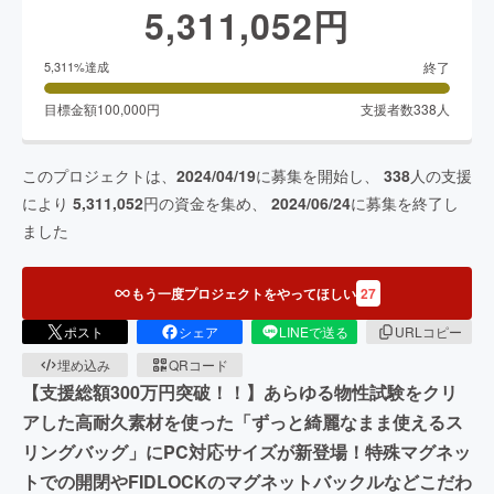
5,311,052
円
終了
5,311
%達成
目標金額
100,000
円
支援者数
338
人
このプロジェクトは、
2024/04/19
に募集を開始し、
338
人の支援
により
5,311,052
円の資金を集め、
2024/06/24
に募集を終了し
ました
もう一度プロジェクトをやってほしい
27
ポスト
シェア
LINEで送る
URLコピー
埋め込み
QRコード
【支援総額300万円突破！！】あらゆる物性試験をクリ
アした高耐久素材を使った「ずっと綺麗なまま使えるス
リングバッグ」にPC対応サイズが新登場！特殊マグネッ
トでの開閉やFIDLOCKのマグネットバックルなどこだわ