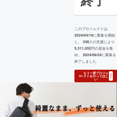
終了
このプロジェクトは、
2024/04/19
に募集を開始
し、
338
人の支援により
5,311,052
円の資金を集
め、
2024/06/24
に募集を
終了しました
もう一度プロジェ
2
クトをやってほし
7
い