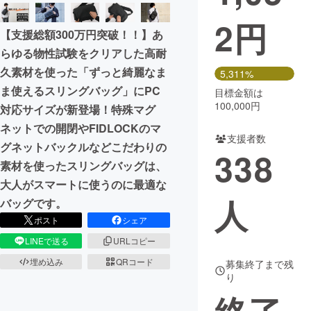
2
円
まちづくり・地域活性化
【支援総額300万円突破！！】あ
らゆる物性試験をクリアした高耐
CAMPFIRE for Social Good
CAMPFIRE Creation
久素材を使った「ずっと綺麗なま
5,311%
CAMPFIREふるさと納税
machi-ya
コミュニティ
ま使えるスリングバッグ」にPC
目標金額は
100,000円
対応サイズが新登場！特殊マグ
ネットでの開閉やFIDLOCKのマ
支援者数
グネットバックルなどこだわりの
338
素材を使ったスリングバッグは、
大人がスマートに使うのに最適な
人
バッグです。
ポスト
シェア
LINEで送る
URLコピー
埋め込み
QRコード
募集終了まで残
り