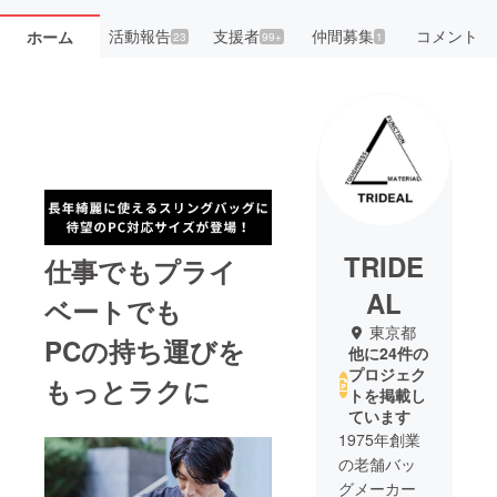
活動報告
支援者
仲間募集
コメント
ホーム
23
99+
1
TRIDE
仕事でもプライ
AL
ベートでも
東京都
PCの持ち運びを
他に24件の
プロジェク
もっとラクに
トを掲載し
ています
1975年創業
の老舗バッ
グメーカー