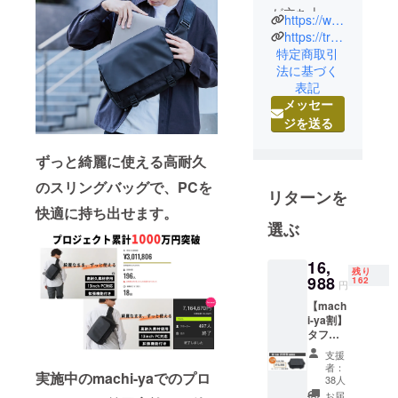
が立ち上げ
https://www.instagram.com/trideal_official/
たブラン
https://trideal.jp/
ド"TRIDEAL"
特定商取引
法に基づく
です。
表記
メッセー
TRIDEALと
ジを送る
は3を意味す
る「TRI」と
ずっと綺麗に使える高耐久
理想や信念
のスリングバッグで、PCを
を指す
リターンを
「IDEAL」を
快適に持ち出せます。
選ぶ
組み合わせ
た造語で
16,
す。
残り
988
162
円
#1_MATRRI
【mach
i-ya割】
AL
タフ
上質な素
ビッグ
支援
スリン
材、パーツ
者：
実施中のmachi-yaでのプロ
グバッ
38人
を厳選して
グ 1pcs
お届