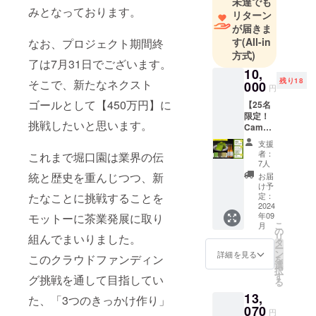
未達でも
みとなっております。
リターン
くりを行っ
が届きま
てきまし
す
(All-in
なお、プロジェクト期間終
た。
方式)
ここ志布志
了は7月31日でございます。
10,
の茶畑で摘
残り18
そこで、新たなネクスト
000
円
み取られる1
ゴールとして【450万円】に
【25名
本の新芽か
限定！
挑戦したいと思います。
ら、ご家庭
Campfi
re限定
で皆様の心
支援
スペ
者：
を潤す１滴
これまで堀口園は業界の伝
シャル
7人
まで、責任
セッ
統と歴史を重んじつつ、新
お届
ト！】
を持ってお
け予
抹茶テ
たなことに挑戦することを
定：
届けした
リーヌ×
2024
年09
モットーに茶業発展に取り
い。
抹茶ク
こ
月
ラフト
の
それが我々
リ
組んでまいりました。
エール
タ
の信念で
ー
（2本）
ン
詳細を見る
このクラウドファンディン
を
×オリジ
す。
選
択
ナル
す
グ挑戦を通して目指してい
る
ティー
13,
バッグ3
た、「3つのきっかけ作り」
種セッ
070
円