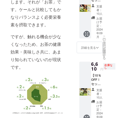
セット
袋 賞味
イン
しま
します。それが「お茶」で
ラシイ
割！】
期限 ・
ナップ
す。 ・
メージ
支援
茶乃美
す。ケールと比較してもか
製造か
・茶乃
またク
・サイ
者：
プロテ
ら約1年
美プロ
ラウド
ズはA4
10人
なりバランスよく必要栄養
イン30
間（裏
テイ
ファン
サイズ
お届
日分
面記
ン、抹
ディン
で、最
け予
素を摂取できます。
×TEKIT
載） 保
茶クラ
グ終了
定：
大支援
EKI
2024
存方法
フト
後に、
者数と
年09
CHILL
・直射
エー
堀口園
してい
ですが、触れる機会が少な
こ
月
OUT 通
日光、
ル、
の
の
る15社
リ
常価格
高温多
TEKITE
Instagr
タ
集まっ
くなったため、お茶の健康
ー
7,340円
湿を避
KI
amにて
ン
た場合
詳細を見る
を
↓ セッ
効果・美味しさ共に、あま
けて保
ACTIVE
応援ス
選
には、
択
ト割価
存して
、
ポン
す
各面に
る
り知られていないのが現状
格
くださ
TEKITE
サーを
7〜8社
6,6
6,610円
い ※商
KI
紹介す
掲載す
在庫な
です。
内容量
10
品は一
CHILL
る旨の
し
るレイ
円
・茶乃
度にま
OUT、
投稿&ス
アウト
【10％
美プロ
とめて
特選茶
トー
を予定
OFF！
テイ
お届け
ギフ
リー配
してお
セット
ン：
しま
ト、
信を行
りま
割！】
810g×1
す。 募
リーフ
いま
す。
支援
茶乃美
袋（30
集企業
緑茶
す。 ・
※応募企
者：
プロテ
日分）
数 ・15
「彩」
堀口園
10人
業数に
イン30
・
社（先
、リー
の想い
応じ
お届
日分
TEKITE
着順）
フ緑茶
に共感
け予
て、レ
×TEKIT
KI FOR
定：
その他
「笑」
いただ
イアウ
EKI
2024
ATHLE
・ご購
、オリ
けた
トの変
年09
ACTIVE