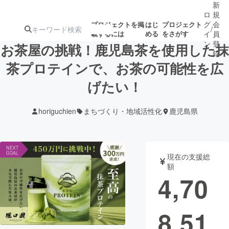
新
ロ
規
グ
会
プロジェクトを掲
はじ
プロジェクト
/
載するには
める
をさがす
イ
員
ン
登
お茶屋の挑戦！鹿児島茶を使用した抹
録
茶プロテインで、お茶の可能性を広
げたい！
人気のプロ
注目のリ
注目の新着プロ
募集終了が近いプ
もうすぐ公開
ジェクト
ターン
ジェクト
ロジェクト
されます
horiguchien
まちづくり・地域活性化
鹿児島県
アート・写真
音楽
現在の支援総
テクノロジー・ガジェット
ゲーム・サ
額
4,70
映像・映画
書籍・雑誌
8,51
ビジネス・起業
チャレンジ