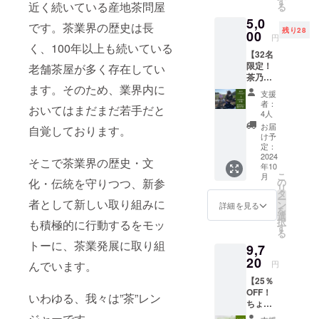
年間
す
北海
は製造
近く続いている産地茶問屋
る
茶乃美
（裏面
道・離
から約2
5,0
プロテ
記載）
島・一
年間
です。茶業界の歴史は長
残り28
イン試
00
保存方
部地域
（裏面
円
飲会
法 ※商
く、100年以上も続いている
への発
記載）
【32名
（30
品は一
送はで
・その
限定！
分） ・
老舗茶屋が多く存在してい
度にま
きかね
他の商
茶乃美
ヨガ
とめて
ます。
品は製
ます。そのため、業界内に
プロテ
レッス
お届け
ご了承
造から
支援
イン試
ン（60
しま
くださ
者：
約1年間
おいてはまだまだ若手だと
飲会付
分） 日
す。 ※
4人
い。
（裏面
き！】
時 ・
オリジ
※20歳未
お届
記載）
自覚しております。
碾茶工
2024年
ナル前
け予
満の者
保存方
場見学
10月2週
定：
掛けは4
による
法 ・直
&お茶植
2024
目〜11
色の中
飲酒は
そこで茶業界の歴史・文
射日
年10
え体験
月1週目
からラ
法令で
光、高
こ
月
内容 ・
で複数
の
化・伝統を守りつつ、新参
ンダム
禁止さ
温多湿
リ
碾茶工
回実施
タ
で配送
れてい
を避け
ー
場見学
者として新しい取り組みに
予定 ※
ン
させて
詳細を見る
ます。
て保存
を
（30
原則、
選
いただ
20歳未
してく
択
も積極的に行動するをモッ
分） ・
土曜日
す
くた
満の方
ださい
る
お茶植
に実施
め、色
はこの
※商品は
トーに、茶業発展に取り組
9,7
え体験
予定
の指定
リター
一度に
（60
20
（天候
はでき
ンを選
円
んでいます。
まとめ
分） ・
によっ
かねま
択でき
てお届
【25％
茶乃美
て工場
す。 ※
ませ
けしま
OFF！
プロテ
が稼働
北海
いわゆる、我々は”茶”レン
ん。 日
す。 ※
ちょい
イン試
してい
道・離
本の伝
北海
まとめ
飲会
ジャーです。
ない可