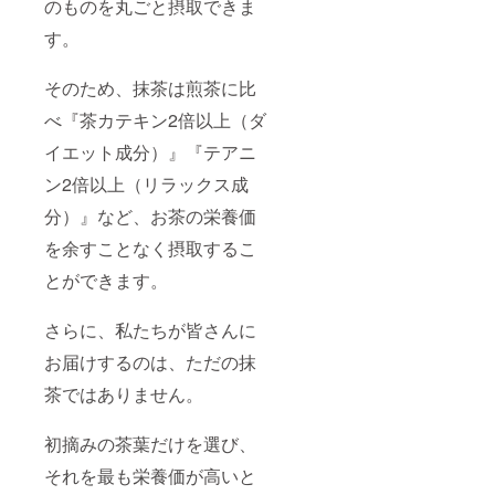
のものを丸ごと摂取できま
類販売
管理研
す。
修受講
年月
日：令
そのため、抹茶は煎茶に比
和5年11
月2日 4.
べ『茶カテキン2倍以上（ダ
次回研
修の受
イエット成分）』『テアニ
講期
ン2倍以上（リラックス成
限：令
和8年11
分）』など、お茶の栄養価
月1日 5.
研修実
を余すことなく摂取するこ
施団体
名：鹿
とができます。
児島県
小売酒
販組合
さらに、私たちが皆さんに
お届けするのは、ただの抹
茶ではありません。
初摘みの茶葉だけを選び、
それを最も栄養価が高いと