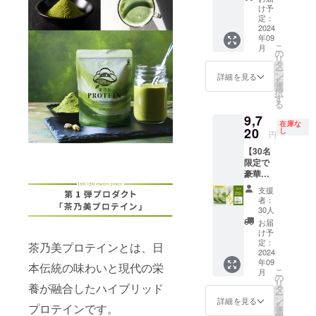
して心
を予定
社様へ
企業様
割！】
TEKITE
してく
け予
鹿児島
身をリ
してお
のご支
向けに
茶乃美
KI FOR
定：
ださい
の恵ま
ラック
りま
援はご
ご案内
プロテ
2024
ATHLE
※商品は
れた大
スさせ
す。※変
遠慮い
予定で
年09
イン60
TES
一度に
地で
ると言
動の可
ただい
こ
す。 ・
月
日分 通
『ACTI
の
まとめ
育った
われて
能性あ
ており
リ
同業他
常価格
VE』：
タ
てお届
最高級
いる
り 茶乃
ます。
ー
社様へ
12,960
5g×6個
ン
けしま
詳細を見る
の抹茶
「テア
美プロ
ご理解
を
のご支
円 ↓ 超
入り※商
選
す。 ※
を使用
ニン」
テイン
のほ
択
援はご
早割価
品提供
す
北海
し、高
を豊富
をはじ
ど、よ
る
遠慮い
格
賞味期
道・離
品質W
に含ん
めとし
ろしく
ただい
9,7
9,720円
限 ・全
島・一
タンパ
だ
在庫な
た堀口
お願い
ており
内容量
20
ての商
し
部地域
クや美
円
TEKITE
園のイ
いたし
ます。
・茶乃
品が製
への発
容成分
KI
チオシ
ます。
ご理解
【30名
美プロ
造から
送はで
を贅沢
CHILL
商品を1
のほ
限定で
テイ
約1年間
きかね
に配合
OUTを
年間を
ど、よ
豪華商
ン：
（裏面
ます。
してお
10％OF
通して
ろしく
品提
810g×2
記載）
ご了承
りま
支援
Fのセッ
定期的
お願い
供！
袋（60
保存方
くださ
者：
す。そ
ト価格
にお届
いたし
25％OF
日分）
法 ・直
30人
い。
して脂
で販売
けしま
ます。
F！超早
・
射日
※20歳未
お届
肪をエ
いたし
す！堀
割！】
TEKITE
光、高
け予
満の者
ネル
ます！
口園の
茶乃美
KI FOR
定：
温多湿
茶乃美プロテインとは、日
による
ギーに
良質な
お茶と
プロテ
2024
ATHLE
を避け
飲酒は
変換す
お茶を
一緒
年09
イン60
TES
本伝統の味わいと現代の栄
て保存
法令で
ると言
味わい
こ
に、四
月
日分 通
『CHIL
の
してく
禁止さ
われて
つつ、
リ
季を楽
養が融合したハイブリッド
常価格
L
タ
ださい
れてい
いる
理想の
ー
しんで
12,960
OUT』
ン
※商品は
詳細を見る
ます。
「カ
カラダ
を
いただ
プロテインです。
円 ↓ 超
：5g×6
選
一度に
20歳未
フェイ