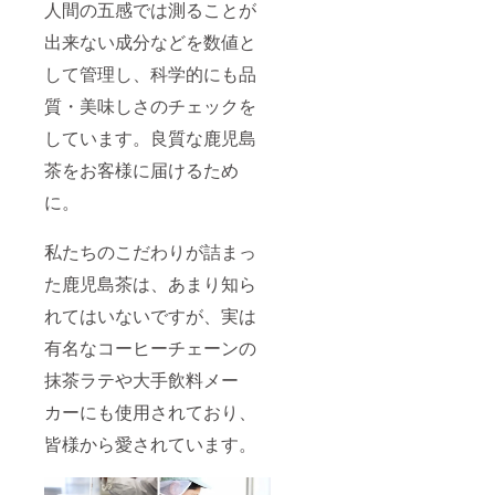
に配合
人間の五感では測ることが
してお
出来ない成分などを数値と
りま
す。そ
して管理し、科学的にも品
して麦
の風味
質・美味しさのチェックを
と抹茶
の香り
しています。良質な鹿児島
が調和
した味
茶をお客様に届けるため
わいを
楽しめ
に。
る抹茶
をたっ
私たちのこだわりが詰まっ
ぷり使
用した
た鹿児島茶は、あまり知ら
クラフ
トエー
れてはいないですが、実は
ルを商
品提供
有名なコーヒーチェーンの
いたし
ます！
抹茶ラテや大手飲料メー
良質な
カーにも使用されており、
お茶を
味わい
皆様から愛されています。
つつ、
理想の
カラダ