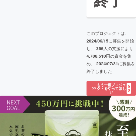
終了
このプロジェクトは、
2024/06/15
に募集を開始
し、
356
人の支援により
4,708,510
円の資金を集
め、
2024/07/31
に募集を
終了しました
もう一度プロジェ
9
クトをやってほし
0
い