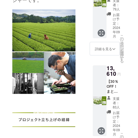
島・一
統文化
支援
道・離
割！】
（30
能性あ
部地域
者：
と現代
島・一
茶乃美
分） 日
り） 場
79人
への発
の栄養
部地域
プロテ
時 ・
所 〒
送はで
お届
を融合
への発
イン60
2024年
899-
け予
きかね
した茶
送はで
日分 通
10月2週
定：
7512 鹿
ます。
乃美プ
きかね
常価格
2024
目〜11
児島県
ご了承
ロテイ
ます。
年09
12,960
月1週目
志布志
くださ
ンは、
ご了承
こ
月
円 ↓
で複数
の
市有明
い。
鹿児島
くださ
リ
ちょい
回実施
タ
町野神
※20歳未
の恵ま
い。
ー
まとめ
予定 ※
ン
３４５
詳細を見る
満の者
れた大
※20歳未
を
割価格
原則、
選
１−８
による
地で
満の者
択
9,720円
土曜日
す
その他
飲酒は
育った
による
る
内容量
に実施
・1回あ
法令で
最高級
飲酒は
13,
・茶乃
予定
たりの
禁止さ
の抹茶
法令で
美プロ
610
（天候
定員は8
れてい
円
を使用
禁止さ
テイ
によっ
名と致
ます。
し、高
れてい
【30％
ン：
て工場
しま
20歳未
品質W
ます。
OFF！
810g×2
が稼働
す。日
満の方
タンパ
20歳未
まとめ
袋(60日
してい
程はク
はこの
クや美
満の方
割！】
分) 賞味
ない可
ラウド
リター
支援
容成分
はこの
茶乃美
期限 ・
能性あ
ファン
者：
ンを選
を贅沢
リター
プロテ
製造か
り） 場
83人
ディン
択でき
に配合
ンを選
イン90
ら約1年
所 〒
グ終了
お届
ませ
してお
択でき
日分 通
間（裏
899-
け予
後にご
ん。 麦
りま
ませ
常価格
面記
定：
7512 鹿
案内を
の風味
す。そ
ん。 パ
19,440
2024
載） 保
児島県
いたし
と抹茶
して麦
ティス
年09
円 ↓ ま
存方法
志布志
ます。
の香り
の風味
こ
リール
月
とめ割
・直射
の
市有明
移動や