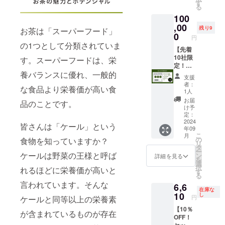
美プロ
回届く
講期
用し
す
した茶
る
テイン
リター
限：令
て、あ
乃美プ
100
を導入
ンで
和8年11
なたの
ロテイ
いただ
す。 ・
,00
月1日 5.
会社を
ン（180
残り9
お茶は「スーパーフード」
ける企
春は新
研修実
紹介さ
0
日分）
円
業様を
茶セッ
施団体
せてい
で、自
の1つとして分類されていま
募集し
ト、夏
【先着
名：鹿
ただき
分を愛
ており
は冷茶
10社限
児島県
ます。
す。スーパーフードは、栄
せる理
ます。
セット
定！法
小売酒
※配信し
想のカ
養バランスに優れ、一般的
・卸価
など、
人企業
販組合
たス
ラダを
支援
格にて
季節に
様向
トー
手にし
者：
な食品より栄養価が高い食
茶乃美
合わせ
け！ク
リーに
ません
1人
プロテ
た旬の
ラファ
ついて
か？
お届
品のことです。
イン
商品を
ン応援
は、ハ
け予
（30日
お届け
スポン
イライ
定：
分）15
しま
サー募
2024
トとし
皆さんは「ケール」という
年09
袋分を
す。 ※
集！】
て残さ
こ
月
ご提供
お届け
内容 ・
せてい
の
食物を知っていますか？
リ
させて
する商
堀口園
ただき
タ
ー
いただ
品につ
のクラ
ケールは野菜の王様と呼ば
ます。
ン
詳細を見る
を
きま
いて
ファン
・マー
選
択
れるほどに栄養価が高いと
す。 内
は、弊
応援ス
ケティ
す
る
容量 ・
社で選
ポン
ングの
言われています。そんな
6,6
茶乃美
定をさ
サーと
一環と
在庫な
プロテ
せてい
して、
10
して、
し
円
ケールと同等以上の栄養素
イン：
ただき
HPにロ
ご活用
【10％
810gパ
ます。
ゴを掲
くださ
が含まれているものが存在
OFF！
ウチ×15
商品ラ
載いた
い。 チ