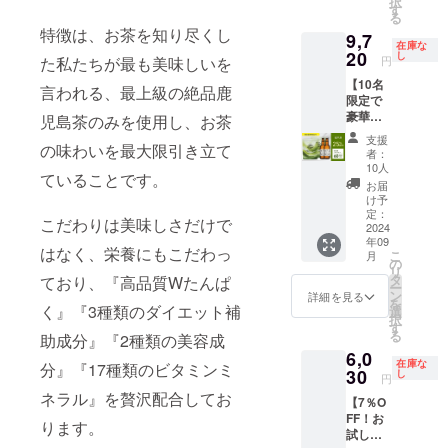
に近づ
択
けるよ
早割価
個入り※
す
まとめ
満の方
ン」を
く変化
る
うセレ
格
商品提
てお届
はこの
含んだ
特徴は、お茶を知り尽くし
を体験
クトし
9,7
9,720円
供 賞味
けしま
リター
TEKITE
在庫な
してみ
た商品
内容量
20
期限 ・
し
す。 日
ンを選
た私たちが最も美味しいを
円
KI
ません
が楽し
・茶乃
全ての
本の伝
択でき
ACTIVE
か？
めま
【10名
美プロ
商品が
言われる、最上級の絶品鹿
統文化
ませ
を
す。堀
限定で
テイ
製造か
と現代
ん。 日
10％OF
口園が
豪華商
ン：
児島茶のみを使用し、お茶
ら約1年
の栄養
本の伝
Fのセッ
これま
品提
810g×2
間（裏
を融合
統文化
支援
ト価格
で追求
の味わいを最大限引き立て
供！
袋（60
面記
した茶
者：
と現代
で販売
し続け
25％OF
日分）
載） 保
10人
乃美プ
の栄養
いたし
ていることです。
てきた
F！超早
・オリ
存方法
ロテイ
お届
を融合
ます！
「美味
割！】
ジナル
・直射
け予
ンは、
した茶
良質な
しい」
茶乃
ティー
定：
日光、
鹿児島
乃美プ
こだわりは美味しさだけで
お茶を
が詰
美プロ
2024
バッ
高温多
の恵ま
ロテイ
味わい
まった
年09
テイン
グ：
湿を避
れた大
はなく、栄養にもこだわっ
ンは、
つつ、
こ
月
リター
60日分
3g×15
の
けて保
地で
鹿児島
理想の
リ
ンに
通常価
バッグ
タ
ており、『高品質Wたんぱ
存して
育った
の恵ま
カラダ
ー
なって
格
入り※商
ン
くださ
詳細を見る
最高級
れた大
に近づ
を
おりま
12,960
く』『3種類のダイエット補
品提供
選
い ※商
の抹茶
地で
く変化
択
す！ ・
円 ↓ 超
賞味期
す
品は一
を使用
育った
を体験
る
助成分』『2種類の美容成
酒類販
早割価
限 ・全
度にま
し、高
最高級
してみ
売管理
6,0
格
ての商
とめて
品質W
の抹茶
在庫な
ません
分』『17種類のビタミンミ
者標識
9,720円
30
品が製
し
お届け
タンパ
円
を使用
か？
の掲示
内容量
造から
しま
クや美
ネラル』を贅沢配合してお
し、高
情報 1.
【7％O
・茶乃
約1年間
す。 日
容成分
品質W
販売場
FF！お
美プロ
（裏面
本の伝
ります。
を贅沢
タンパ
の名称
試し
テイ
記載）
統文化
に配合
クや美