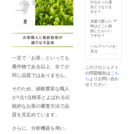
品質W
リター
かなかった場
ル
か？
販売管
タンパ
ンを選
合どうなりま
ティー
理者の
クや美
択でき
すか？
バッグ
氏名：
容成分
ませ
を商品
西 晃
を贅沢
ん。 日
支援で困った
提供い
平 3.酒
に配合
本の伝
時はどこに相
たしま
類販売
してお
統文化
談したらいい
す！良
管理研
りま
と現代
ですか？
質なお
修受講
す。鹿
の栄養
茶を味
年月
児島茶
を融合
わいつ
ヘルプページを
日：令
の魅力
した茶
つ、理
見る
和5年11
と栄養
乃美プ
想のカ
月2日 4.
一言で「お茶」といっても
を一杯
ロテイ
ラダに
次回研
に凝縮
ンは、
近づく
農作物である以上、全てが
修の受
このプロジェクト
した茶
鹿児島
変化を
講期
の問題報告は
乃美プ
こち
の恵ま
体験し
同じ品質ではありません。
限：令
ロテイ
れた大
ら
よりお問い合わ
てみま
和8年11
ン（30
地で
せん
せください
月1日 5.
日分）
育った
そのため、経験豊富な職人
か？
研修実
で、理
最高級
施団体
想の自
が1点1点検茶とよばれる伝
の抹茶
名：鹿
分への
を使用
児島県
統的なお茶の審査方法で品
一方を
し、高
小売酒
サポー
品質W
販組合
質を見定めています。
トしま
タンパ
す。
クや美
容成分
さらに、分析機器を用い、
を贅沢