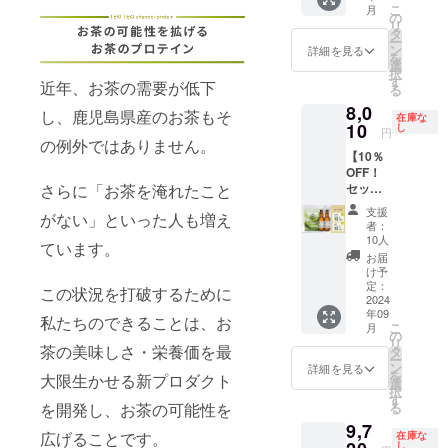
TES
入企業
ジナル
方、応
更あり
こ
月
通常価
『CHIL
の
様には
ティー
援した
・記載
リ
格
L
タ
別途、
バッグ
いと感
内容と
ー
7,340円
OUT』
ン
販売店
（抹茶
じてい
詳細を見る
しては
を
↓ セッ
：5g×6
選
契約を
入り煎
ただけ
以下を
択
ト割価
個入り
す
締結さ
茶、さ
た方、
想定し
近年、お茶の需要が低下
る
格
賞味期
せてい
つま紅
ぜひご
ており
8,0
6,610円
限 ・全
し、鹿児島県産のお茶もそ
ただき
茶、さ
支援の
ます
在庫な
内容量
10
ての商
し
ます。
つま烏
ほど、
が、ご
円
・茶乃
の例外ではありません。
品が製
「茶乃
龍茶、
よろし
希望に
【10％
美プロ
造から
美プロ
ほうじ
くお願
よって
OFF！
テイ
約1年間
テイ
茶、萎
いいた
カスタ
さらに「お茶を淹れたこと
セット
ン：
（裏面
ン」は
凋香緑
しま
マイズ
割！】
810g×1
記載）
お茶屋
茶）、
す。 ・
可能で
支援
がない」といった人も増え
茶乃美
袋（30
保存方
である
さつ
このご
者：
す。
プロテ
日分）
法 ・直
10人
堀口園
まっ
縁を大
(記載内
ています。
イン30
・
射日
のノウ
ちゃ金
切に、
お届
容例：
日分×抹
TEKITE
光、高
け予
ハウを
印、
新たな
企業
茶クラ
KI FOR
定：
温多湿
凝縮さ
フィル
取り組
この状況を打破するために
名、住
フト
2024
ATHLE
を避け
せた集
ターイ
みの創
所、ロ
年09
エール
TES
私たちのできることは、お
て保存
大成で
ンボト
出とな
ゴ、電
こ
月
通常価
『ACTI
の
してく
す。こ
ル、等
ります
話番
リ
格
茶の美味しさ・栄養価を最
VE』：
タ
ださい
だわり
※お届け
こと
号、HP
ー
8,900円
5g×6個
ン
※商品は
詳細を見る
ぬいて
する商
を、
のQR
を
大限生かせる新プロダクト
↓ セッ
入り 賞
選
一度に
製造し
品につ
願って
コー
択
ト割価
味期限
す
まとめ
た「茶
いて
おりま
ド、会
を開発し、お茶の可能性を
る
格
・全て
てお届
乃美プ
は、弊
す。 ス
社紹介
9,7
8,010円
の商品
けしま
ロテイ
社で選
ケ
広げることです。
文、
在庫な
内容量
が製造
し