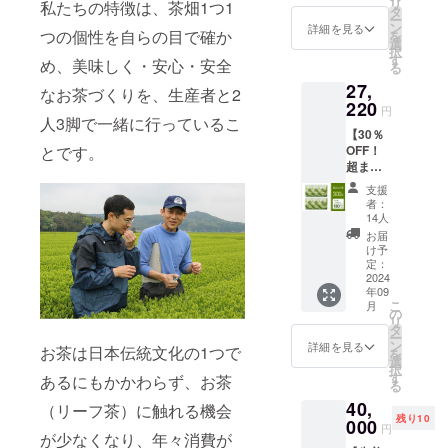
が調和
と抹茶
リ
ナミエ
私たちの特徴は、茶畑1つ1
価格
日光、
タ
町野神
交通費
した味
の香り
ー
ンス様
13,610
高温多
ン
３４５
詳細を見る
は各自
わいを
つの個性を自らの目で確か
が調和
を
で作ら
円 内容
湿を避
選
１−８
でご負
楽しめ
した味
択
れてい
量 ・茶
けて保
す
持ち物
担をお
め、美味しく・安心・安全
る抹茶
わいを
る
る堀口
乃美プ
存して
・汚れ
願いい
をたっ
楽しめ
園の抹
27,
ロテイ
くださ
なお茶づくりを、生産者と2
てもい
たしま
ぷり使
る抹茶
茶をふ
ン：
220
い ※商
い服
す。 堀
円
用した
をたっ
んだん
810g×3
人3脚で一緒に行っているこ
品は一
（長
口園は
クラフ
ぷり使
に使用
【30％
袋(90日
度にま
袖・長
県内で
トエー
用した
した抹
とです。
OFF！
分) 賞味
とめて
ズボ
も有数
ルで
クラフ
茶テ
超まと
期限 ・
お届け
ン）長
の生産
す。そ
トエー
リーヌ
め
製造か
しま
靴/手袋/
規模を
支援
して堀
ルを
です。
割！】
ら約1年
す。 日
帽子 そ
者：
誇る大
口園の
15％OF
口当た
茶乃美
間（裏
本の伝
14人
の他 ・
型工場
ロゴを
Fのセッ
りがよ
プロテ
面記
統文化
1回あた
お届
を保有
あし
ト価格
く、滑
イン180
載） 保
と現代
け予
りの定
してお
らった
で販売
らかな
日分 通
存方法
定：
の栄養
員は8名
りま
オリジ
いたし
食感が
常価格
2024
・直射
を融合
と致し
す。そ
ナル前
ます！
特徴で
年09
38,880
日光、
した茶
ます。
して健
掛けを
こ
良質な
月
す。そ
円 ↓ 超
高温多
の
乃美プ
日程は
康増進
10％OF
リ
お茶を
して抹
まとめ
湿を避
タ
ロテイ
クラウ
の一環
Fのセッ
ー
味わい
茶クラ
割価格
けて保
ン
ンは、
詳細を見る
ドファ
として
お茶は日本伝統文化の1つで
ト価格
を
つつ、
フト
27,220
存して
選
鹿児島
ンディ
堀口園
で販売
択
理想の
エール
円 内容
くださ
す
の恵ま
あるにもかかわらず、お茶
ング終
でも取
いたし
る
カラダ
は、麦
・茶乃
い ※商
れた大
了後に
り入れ
ます！
に近づ
の風味
40,
美プロ
品は一
（リーフ茶）に触れる機会
地で
ご案内
ている
・酒類
く変化
と抹茶
残り10
テイ
000
度にま
育った
をいた
円
ヨガを
販売管
を体験
の香り
が少なくなり、年々消費が
ン：
とめて
最高級
しま
通して