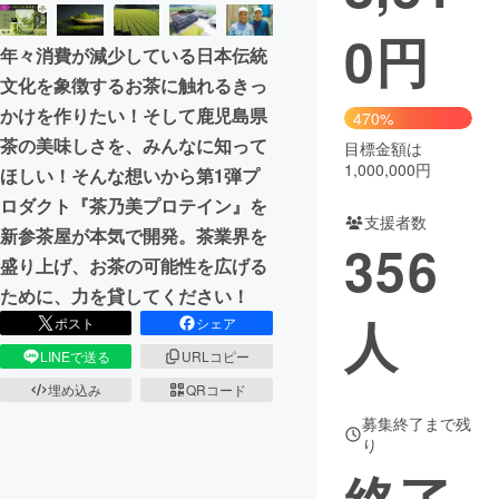
0
円
まちづくり・地域活性化
年々消費が減少している日本伝統
文化を象徴するお茶に触れるきっ
CAMPFIRE for Social Good
CAMPFIRE Creation
かけを作りたい！そして鹿児島県
470%
CAMPFIREふるさと納税
machi-ya
コミュニティ
茶の美味しさを、みんなに知って
目標金額は
1,000,000円
ほしい！そんな想いから第1弾プ
ロダクト『茶乃美プロテイン』を
支援者数
新参茶屋が本気で開発。茶業界を
356
盛り上げ、お茶の可能性を広げる
ために、力を貸してください！
人
ポスト
シェア
LINEで送る
URLコピー
埋め込み
QRコード
募集終了まで残
り