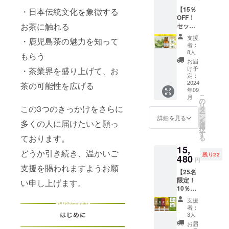
ト（各2
【15％
・日本伝統文化を象徴する
袋）
OFF！
Campfi
お茶に触れる
セット
re特別
割！】
価格
支援
・鹿児島茶の魅力を知って
茶乃美
10,000
者：
プロテ
円 内容
8人
もらう
イン60
量 ・抹
お届
日分×抹
茶テ
け予
・茶業界を盛り上げて、お
茶クラ
リー
定：
フト
2024
ヌ：1本
茶の可能性を広げる
年09
エール
・抹茶
こ
月
通常価
クラフ
の
リ
この3つのきっかけをさらに
格
トエー
タ
ー
15,380
ル：
ン
詳細を見る
を
多くの人に届けたいと願っ
円 ↓
330ml×
選
択
セット
2本 ・
す
ております。
る
割価格
オリジ
15,
13,070
ナル
どうか引き続き、温かいご
残り22
円 内容
480
ティー
円
量 ・茶
バッグ
支援を賜われますようお願
【25名
乃美プ
（抹茶
限定！
ロテイ
い申し上げます。
入り煎
10％OF
ン：
茶）：
F！セッ
810g×2
3g×15
支援
ト
袋（60
バッグ
者：
割！】
日分）
入り×2
3人
抹茶ク
・抹茶
袋 ・オ
お届