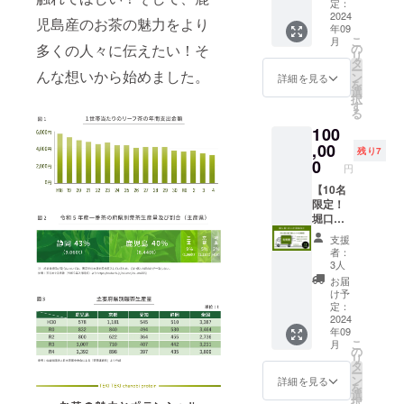
次回研
年月
い企業
示情報
おりま
定：
を融合
りま
てみま
い。
修の受
日：令
様募
2024
1.販売
す。 ・
した茶
す。鹿
児島産のお茶の魅力をより
せん
講期
年09
和5年11
集！】
場の名
堀口園
乃美プ
児島茶
か？
こ
月
限：令
月2日 4.
茶乃美
称及び
から商
の
多くの人々に伝えたい！そ
ロテイ
の魅力
リ
和8年11
次回研
プロテ
所在
品を発
タ
ンは、
と栄養
ー
月1日 5.
修の受
イン15
んな想いから始めました。
地：株
送する
ン
鹿児島
詳細を見る
を一杯
を
研修実
講期
袋セッ
式会社
際に、
選
の恵ま
に凝縮
択
施団体
限：令
ト 通常
堀口
あなた
す
れた大
した茶
る
名：鹿
和8年11
価格
園 志
の会社
地で
乃美プ
児島県
100
月1日 5.
97,200
布志市
を応援
育った
ロテイ
小売酒
研修実
円 ↓ 法
,00
有明町
企業と
最高級
ン（90
残り7
販組合
施団体
人企業
野神
して掲
0
の抹茶
日分）
円
名：鹿
向け卸
3451-8
載した
を使用
で、見
児島県
価格
【10名
2.酒類
チラシ
し、高
違える
小売酒
58,320
限定！
販売管
を配布
品質W
ほどの
販組合
円 内容
堀口園
理者の
いたし
タンパ
自分に
・プロ
が厳選
氏名：
ます。
クや美
出会い
支援
ジェク
した旬
西 晃
・また
容成分
ません
者：
ト・茶
の商品
平 3.酒
堀口園
を贅沢
3人
か？
乃美プ
を年に
類販売
の
に配合
お届
ロテイ
４回お
管理研
Instagr
してお
け予
ンへの
届
修受講
amアカ
定：
りま
想いに
け！】
2024
年月
ウント
す。鹿
年09
共感
内容 ・
日：令
におけ
児島茶
こ
月
し、販
堀口園
和5年11
るス
の
の魅力
リ
売代理
の自社
月2日 4.
トー
タ
と栄養
ー
店とし
商品が
次回研
リー機
ン
を一杯
詳細を見る
を
て茶乃
年に４
修の受
能を活
選
に凝縮
択