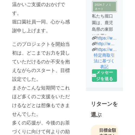
温かいご支援のおかげで
2024.7 ノミ
ネート
す。
私たち堀口
堀口園社員一同、心から感
園は、鹿児
島県の東部
謝申し上げます。
に位置し、
https://www.horiguchien1986.com/
志布志市湾
このプロジェクトを開始当
http://www.horiguchien.co.jp/
に面した志
https://www.instagram.com/horiguchien.chanon/
初は、どこまでお力を貸し
特定商取引
布志市から
法に基づく
ていただけるのか不安を抱
世界にお茶
表記
をお届けし
えながらのスタート、目標
メッセー
ています。
設定でした。
ジを送る
創業以来茶
まさかこんな短期間でこれ
産地の問屋
として、生
ほど多くのご支援をいただ
産者と親密
リターンを
けるなどとは想像もできま
な関係を築
せんでした。
選ぶ
き、品質に
こだわり、
多くの応援が、今後のお茶
産地ならで
目標金額
づくりに向けて何よりの励
はのお茶づ