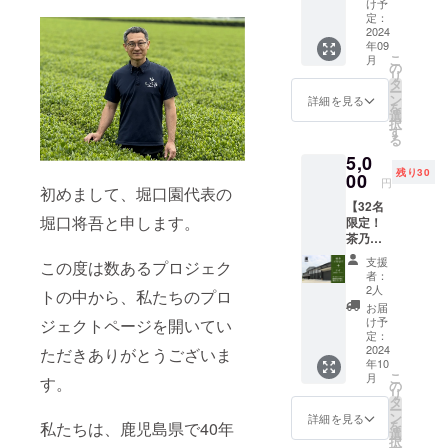
ラフト
クラフ
リジナ
け予
エール
トエー
定：
ル
（12本
2024
ル：
ティー
年09
セッ
330ml×
バッグ
こ
月
ト）×オ
2本 賞
の
（紅
リ
リジナ
味期限
タ
茶）：
ー
ル前掛
・全て
ン
3g×15
詳細を見る
を
け 通常
の商品
選
バッグ
択
価格
が製造
す
入り×2
る
17,200
から約1
袋 ・オ
5,0
円 ↓
年間
リジナ
残り30
セット
00
（裏面
ル
円
初めまして、堀口園代表の
割価格
記載）
ティー
【32名
15,480
保存方
バッグ
堀口将吾と申します。
限定！
円 内容
法 ・直
（烏龍
茶乃美
量 ・抹
射日
茶）：
プロテ
茶クラ
光、高
3g×15
支援
この度は数あるプロジェク
イン試
フト
温多湿
バッグ
者：
飲会付
エー
を避け
2人
入り×2
トの中から、私たちのプロ
き！】
ル：
て保存
袋 賞味
お届
碾茶工
330ml×
してく
け予
ジェクトページを開いてい
期限 ・
場見学
12本 ・
定：
ださい
オリジ
&ヨガ
2024
オリジ
ただきありがとうございま
※商品は
ナル
年10
レッス
ナル前
一度に
ティー
こ
月
す。
ン 内容
掛け 賞
の
まとめ
バッグ
リ
・碾茶
味期限
タ
てお届
（紅茶&
ー
工場見
・製造
ン
けしま
詳細を見る
ウーロ
を
私たちは、鹿児島県で40年
学（30
から約1
選
す。 ※
ン茶）
択
分） ・