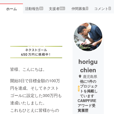
活動報告
支援者
仲間募集
コメント
ホーム
30
99+
1
2
horigu
chien
皆様、こんにちは。
鹿児島県
開始3日で目標金額の100万
他に1件の
プロジェク
円を達成、そしてネクスト
トを掲載し
ゴールに設定した300万円も
ています
CAMPFIRE
達成いたしました。
アワード受
これもひとえに皆様からの
賞履歴