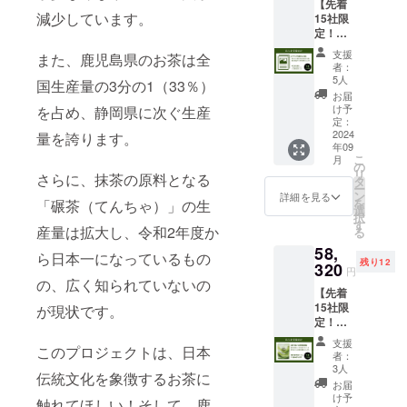
理者標
してみ
が調和
【先着
810g×6
お届け
の抹茶
す。 ・
心身の
識の掲
ません
減少しています。
した味
15社限
袋（180
しま
を使用
移動や
調和、
示情報
か？ ・
わいを
定！法
日分）
す。 日
し、高
交通費
ストレ
1.販売
酒類販
楽しめ
人企業
賞味期
本の伝
品質W
は各自
支援
ス軽
また、鹿児島県のお茶は全
場の名
売管理
ます。
様向
限 ・製
統文化
タンパ
者：
でご負
減、そ
称及び
者標識
さらに
け！応
造から
と現代
5人
クや美
担をお
国生産量の3分の1（33％）
して心
所在
の掲示
あらゆ
援企業
約1年間
の栄養
容成分
お届
願いい
の安定
地：株
情報 1.
るお茶
募
（裏面
を融合
け予
を占め、静岡県に次ぐ生産
を贅沢
たしま
と健康
式会社
販売場
を手掛
集！】
記載）
定：
した茶
に配合
す。 堀
を促進
堀口
の名称
けてき
応援企
2024
保存方
量を誇ります。
乃美プ
してお
口園は
しませ
園 志
及び所
年09
た堀口
業とし
法 ・直
ロテイ
りま
県内で
んか？
こ
布志市
月
在地：
園によ
てあな
射日
の
ンは、
す。鹿
も有数
リ
有明町
株式会
さらに、抹茶の原料となる
る新作
たの会
光、高
タ
鹿児島
児島茶
の生産
ー
野神
社堀口
オリジ
社をチ
温多湿
ン
の恵ま
詳細を見る
の魅力
規模を
を
3451-8
「碾茶（てんちゃ）」の生
園 志
ナル
ラシに
を避け
選
れた大
と栄養
誇る大
択
2.酒類
布志市
ティー
掲載し
て保存
す
地で
を一杯
型工場
産量は拡大し、令和2年度か
る
販売管
有明町
バッグ
て配布
してく
育った
に凝縮
を保有
理者の
野神
58,
をセッ
しま
ださい
最高級
した茶
ら日本一になっているもの
してお
氏名：
3451-8
残り12
トにし
す！ 内
320
※商品は
の抹茶
乃美プ
円
りま
西 晃
2.酒類
たリ
容 ・堀
一度に
の、広く知られていないの
を使用
ロテイ
す。
平 3.酒
販売管
【先着
ターン
口園は
まとめ
し、高
ン（60
我々の
類販売
理者の
15社限
となっ
一般消
が現状です。
てお届
品質W
日分）
こだ
管理研
氏名：
定！
ており
費者様
けしま
タンパ
で、理
わった
修受講
西 晃
40％OF
ます！
向けの
す。 日
クや美
想のカ
支援
茶作り
年月
このプロジェクトは、日本
平 3.酒
F！法人
・酒類
商品に
本の伝
容成分
者：
ラダに
を直
日：令
類販売
企業様
販売管
おける
統文化
3人
を贅沢
近づく
接、ご
伝統文化を象徴するお茶に
和5年11
管理研
向け！
理者標
梱包を
と現代
に配合
お届
変化を
体験く
月2日 4.
修受講
取り扱
識の掲
行って
の栄養
け予
してお
体験し
触れてほしい！そして、鹿
ださ