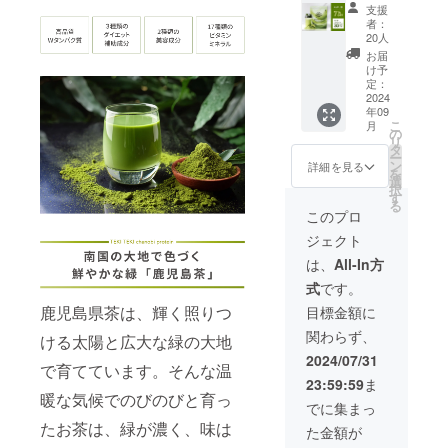
及び所
割！】
ン：
保存方
と現代
してお
支援
容成分
在地：
茶乃美
810g×2
法 ・直
の栄養
者：
りま
を贅沢
株式会
プロテ
袋（60
射日
20人
を融合
す。そ
に配合
社堀口
イン30
日分）
光、高
した茶
お届
して脂
してお
園 志
日分 通
・抹茶
温多湿
け予
乃美プ
肪をエ
りま
布志市
常価格
クラフ
定：
を避け
ロテイ
ネル
す。そ
有明町
6,480円
2024
トエー
て保存
ンは、
ギーに
して麦
年09
野神
↓ お試
ル：
してく
鹿児島
変換す
の風味
こ
月
3451-8
し価格
330ml×
の
ださい
の恵ま
ると言
と抹茶
リ
2.酒類
6,030円
2本※商
タ
※商品は
れた大
われて
の香り
ー
販売管
内容量
品提供
ン
一度に
詳細を見る
地で
いる
が調和
を
理者の
・茶乃
賞味期
選
まとめ
育った
「カ
した味
択
氏名：
美プロ
限 ・全
す
てお届
最高級
フェイ
わいを
る
西 晃
テイ
ての商
けしま
このプロ
の抹茶
ン」を
楽しめ
平 3.酒
ン：
品が製
す。 日
を使用
含んだ
る抹茶
ジェクト
類販売
810g(3
造から
本の伝
し、高
TEKITE
をたっ
管理研
0日分)
約1年間
統文化
は、
All-In方
品質W
KI
ぷり使
修受講
賞味期
（裏面
と現代
タンパ
ACTIVE
用した
式
です。
年月
限 ・製
記載）
の栄養
クや美
を商品
クラフ
日：令
造から
保存方
鹿児島県茶は、輝く照りつ
を融合
目標金額に
容成分
提供い
トエー
和5年11
約1年間
法 ・直
した茶
を贅沢
たしま
ルを
関わらず、
月2日 4.
（裏面
ける太陽と広大な緑の大地
射日
乃美プ
に配合
す！良
10％OF
次回研
記載）
光、高
ロテイ
2024/07/31
してお
質なお
Fのセッ
で育てています。そんな温
修の受
保存方
温多湿
ンは、
りま
茶を味
ト価格
23:59:59
ま
講期
法 ・直
を避け
鹿児島
す。そ
わいつ
で販売
暖な気候でのびのびと育っ
限：令
射日
て保存
の恵ま
でに集まっ
して心
つ、理
いたし
和8年11
光、高
してく
れた大
身をリ
たお茶は、緑が濃く、味は
想のカ
ます！
た金額が
月1日 5.
温多湿
ださい
地で
ラック
ラダに
良質な