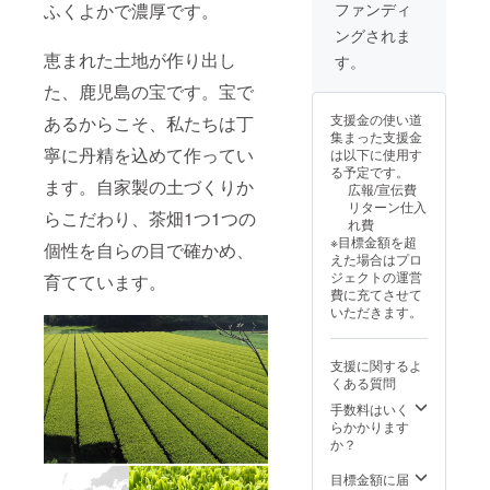
研修実
を避け
※商品は
育った
ふくよかで濃厚です。
ファンディ
スさせ
近づく
お茶を
施団体
て保存
一度に
最高級
ると言
変化を
味わい
ングされま
名：鹿
してく
まとめ
の抹茶
われて
体験し
つつ、
児島県
ださい
恵まれた土地が作り出し
てお届
を使用
す。
いる
てみま
理想の
小売酒
※商品は
けしま
し、高
「テア
せん
カラダ
た、鹿児島の宝です。宝で
販組合
一度に
す。 ※
品質W
ニン」
か？
に近づ
まとめ
北海
タンパ
を豊富
く変化
支援金の使い道
あるからこそ、私たちは丁
てお届
道・離
クや美
に含ん
を体験
集まった支援金
けしま
島・一
容成分
だ
寧に丹精を込めて作ってい
してみ
は以下に使用す
す。 日
部地域
を贅沢
TEKITE
ません
る予定です。
本の伝
への発
に配合
ます。自家製の土づくりか
KI
か？ ・
広報/宣伝費
統文化
送はで
してお
CHILL
酒類販
リターン仕入
と現代
きかね
らこだわり、茶畑1つ1つの
りま
OUTを
売管理
れ費
の栄養
ます。
す。そ
商品提
者標識
※目標金額を超
個性を自らの目で確かめ、
を融合
ご了承
してこ
供いた
の掲示
えた場合はプロ
した茶
くださ
れまで
しま
情報 1.
ジェクトの運営
育てています。
乃美プ
い。
煎茶、
す！良
販売場
費に充てさせて
ロテイ
※20歳未
紅茶、
質なお
の名称
いただきます。
ンは、
満の者
烏龍茶
茶を味
及び所
鹿児島
による
などあ
わいつ
在地：
の恵ま
飲酒は
らゆる
つ、理
株式会
支援に関するよ
れた大
法令で
お茶を
想のカ
社堀口
くある質問
地で
禁止さ
手掛け
ラダに
園 志
育った
れてい
手数料はいく
てきた
近づく
布志市
最高級
ます。
らかかります
堀口園
変化を
有明町
の抹茶
20歳未
か？
による
体験し
野神
を使用
満の方
新作オ
てみま
3451-8
し、高
はこの
目標金額に届
リジナ
せん
2.酒類