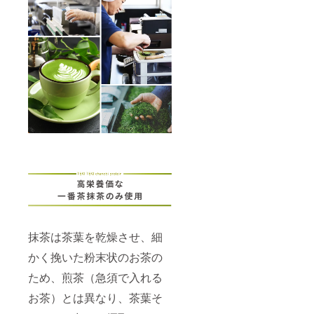
に近づ
く変化
を体験
してみ
ません
か？ ・
酒類販
売管理
者標識
の掲示
情報 1.
販売場
の名称
及び所
在地：
株式会
社堀口
園 志
布志市
有明町
野神
抹茶は茶葉を乾燥させ、細
3451-8
2.酒類
かく挽いた粉末状のお茶の
販売管
理者の
ため、煎茶（急須で入れる
氏名：
西 晃
お茶）とは異なり、茶葉そ
平 3.酒