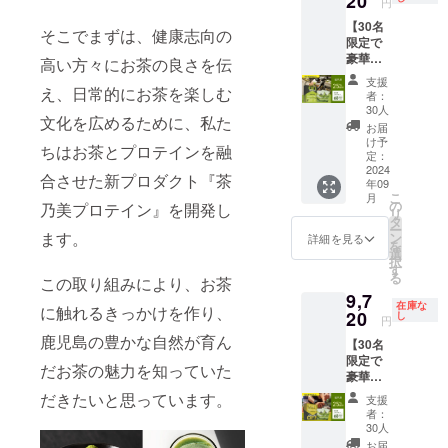
20
す。 日
ン」
定をさ
ジュー
円
等） 送
・茶乃
から約1
本の伝
を、と
せてい
ル ・HP
付部数
【30名
美プロ
年間
統文化
そこでまずは、健康志向の
もに世
ただき
掲載期
・約500
限定で
テイ
（裏面
と現代
の中へ
ます。
間：
部 送付
豪華商
ン：
高い方々にお茶の良さを伝
記載）
の栄養
広げる
お届け
2024年
時期 ・
品提
810g×1
保存方
を融合
お力添
時期 ・
9月〜
支援
11月頃
供！
え、日常的にお茶を楽しむ
袋（30
法 ・直
した茶
者：
えをし
年に４
2025年
のお歳
25％OF
日分）
射日
30人
乃美プ
ていた
回を想
8月を予
暮シー
文化を広めるために、私た
F！超早
・抹茶
光、高
ロテイ
お届
だけな
定して
定 ・
ズン、
割！】
クラフ
温多湿
け予
ンは、
いで
おりま
SNSに
4〜5月
ちはお茶とプロテインを融
茶乃美
トエー
定：
を避け
鹿児島
しょう
す。 ・
よる応
頃の新
プロテ
2024
ル：
て保存
の恵ま
合させた新プロダクト『茶
か？
期間
援スポ
茶シー
年09
イン60
330ml×
してく
れた大
は、
ンサー
ズン 募
こ
月
日分 通
2本 賞
の
ださい
乃美プロテイン』を開発し
地で
2024年
紹介：
集企業
リ
常価格
味期限
タ
※商品は
育った
9月〜
2024年
数 ・15
ー
12,960
ます。
・全て
ン
一度に
詳細を見る
最高級
2025年
8月〜9
社 その
を
円 ↓ 超
の商品
選
まとめ
の抹茶
8月の期
月を予
他 ・チ
択
早割価
が製造
す
てお届
を使用
間とい
定 ※詳
ラシの
る
この取り組みにより、お茶
格
から約1
けしま
し、高
たしま
細は別
制作に
9,7
9,720円
年間
す。 日
品質W
す。 ・
途、ご
在庫な
ついて
に触れるきっかけを作り、
内容量
20
（裏面
し
本の伝
タンパ
円
暫定的
購入企
は、弊
・茶乃
記載）
統文化
クや美
なスケ
業様向
鹿児島の豊かな自然が育ん
社で対
【30名
美プロ
保存方
と現代
容成分
ジュー
けにご
応を行
限定で
テイ
法 ・直
の栄養
だお茶の魅力を知っていた
を贅沢
ルとし
案内予
いま
豪華商
ン：
射日
を融合
に配合
ては9
定で
す。 ・
品提
810g×2
光、高
だきたいと思っています。
した茶
してお
支援
月、12
す。 そ
詳細は
供！
袋（60
温多湿
乃美プ
者：
りま
月、5
の他 ・
別途、
25％OF
日分）
を避け
30人
ロテイ
す。そ
月、7月
同業他
ご購入
F！超早
・
て保存
ンは、
お届