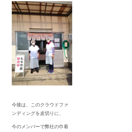
配送か
チーズ
ご記載
もち：3
くださ
個 肉み
い ※有
そ：3個
効期
チーズ
限：
ベーコ
2025年
ン：3個
6月末ま
コーン
での発
チー
送（ご
ズ：3個
予約は
うど
1ヶ月前
ん：3個
まで）
もち：5
※賞味期
個 ※必
限：冷
ず概要
蔵で2日
欄にて
冷凍で
年1回の
1ヶ月 ※
配送も
発送料
しくは2
込み
回に分
●HPに
けての
クレ
配送か
今後は、このクラウドファ
ジット
ご記載
を記載
くださ
ンディングを皮切りに、
いたし
い ※お
ます。
作りい
正栄の
ただい
今のメンバーで弊社の巾着
公式HP
た焼印