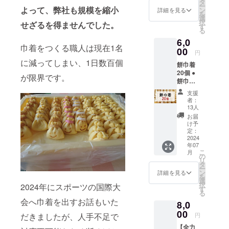
あと、恩返
タ
ー
いただ
よって、弊社も規模を縮小
ン
詳細を見る
しのつもり
を
いたご
選
択
で会社を
せざるを得ませんでした。
支援金
す
る
は、リ
守ってまい
6,0
ターン
りました。
巾着をつくる職人は現在1名
費用が
00
円
それだけに
かから
に減ってしまい、1日数百個
餅巾着
ない
コロナや円
20個 ●
分、
が限界です。
安に負ける
餅巾着
サービ
を20個
ス手数
わけにはい
支援
お送り
料を除
者：
きません。
いたし
いて全
13人
商品には絶
ます。
て大切
お届
正栄の
に活動
け予
対的な自信
餅巾着
内容に
定：
を持ってお
を6種20
2024
活用さ
年07
個お送
ります。一
せてい
こ
月
りいた
ただき
の
度食べて頂
リ
しま
ます
タ
ー
ければ違い
す。
ン
詳細を見る
を
【内
選
がわかると
択
2024年にスポーツの国際大
訳】
す
思います。
る
チーズ
会へ巾着を出すお話もいた
8,0
よろしくお
もち：3
個 肉み
00
願いしま
円
だきましたが、人手不足で
そ：3個
す。
【全力
チーズ