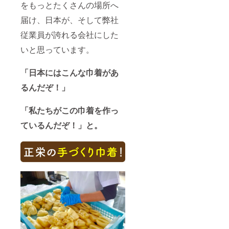
に支援
で納品
をもっとたくさんの場所へ
者様の
させて
個人〜
いただ
届け、日本が、そして弊社
企業名
きます
従業員が誇れる会社にした
を記載
※有効期
いたし
限：
いと思っています。
ます。
2025年
※HPリ
6月末ま
ンク：
での発
「日本にはこんな巾着があ
※有効期
送（ご
限：掲
予約は
るんだぞ！」
載より1
1ヶ月前
年間 ※
まで）
必ず備
※賞味期
「私たちがこの巾着を作っ
考欄に
限：冷
ご希望
蔵で2日
ているんだぞ！」と。
のお名
冷凍で
前をご
1ヶ月 ※
記載く
発送料
ださい
込み
●HPに
クレ
ジット
を記載
いたし
ます。
正栄の
公式HP