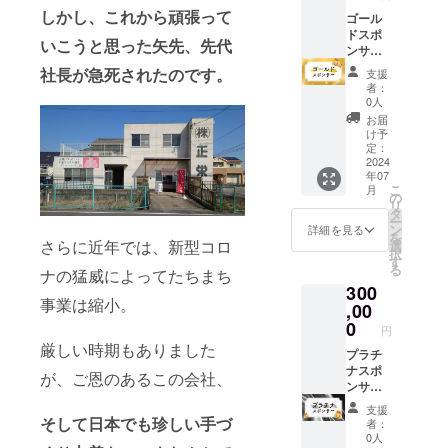
もち：5
作品10
届けの
キャラ
ず備考
しかし、これから頑張って
個 ※
個パッ
ゴール
リター
クター
欄に
メール
クを2個
ドスポ
ンに貼
の名前
キャラ
いこうと思った矢先、先代
にてご
お送り
ンサー
付され
を募集
クター
希望の
いたし
●オリジ
たラベ
しま
の名前
社長が急死されたのです。
支援
ロゴ
ます。
ナルの
ルや注
す。 ご
①名前
者：
データ
【10個
ロゴが
意書き
応募い
0人
②をご
のやり
パック
入った
をご確
ただい
記載く
お届
とりを
内訳】
巾着を
認くだ
た方よ
け予
ださい
させて
チーズ
お作り
さい。
定：
り抽選
※抽選結
いただ
もち：3
いたし
2024
※発送料
で2名に
果はお
年07
きます
個 肉み
ます。
込み ●
巾着を
届け日
こ
月
（焼印
そ：3個
ご希望
キャラ
の
ご支援
より1ヶ
リ
は細か
チーズ
の個
クター
タ
いただ
月後に
ー
すぎる
ベーコ
人〜企
名公募
ン
いたリ
詳細を見る
メール
を
場合対
ン：3個
業様の
権をお
さらに近年では、新型コロ
選
ターン
にてご
択
応でき
コーン
ロゴを
送りい
す
の2倍お
案内い
る
ナの猛威によってたちまち
かねま
チー
焼印い
たしま
送りい
たしま
300
すので
ズ：3個
たしま
す。 概
たしま
す
事業は縮小。
予め相
うど
す。 試
,00
要欄に
す。 ※
談くだ
ん：3個
作品10
て正栄
0
画像を
円
さい）
もち：5
個パッ
の公式
参考
厳しい時期もありました
※焼印制
個 【試
クを2個
プラチ
キャラ
に、必
作には
作まで
お送り
ナスポ
クター
ず備考
が、ご恩のあるこの会社、
1ヶ月ほ
の流
いたし
ンサー
の名前
欄に
どお時
れ】 ①
ます。
●オリジ
を募集
キャラ
支援
間を要
電話で
【10個
ナルの
しま
そして日本でも珍しい手づ
クター
者：
します
要望確
パック
ロゴが
す。 ご
の名前
0人