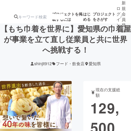
新
ロ
規
グ
会
プロジェクトを掲
はじ
プロジェクト
/
載するには
める
をさがす
イ
員
ン
登
【もち巾着を世界に】愛知県の巾着屋
録
が事業を立て直し従業員と共に世界
へ挑戦する！
人気のプロ
注目のリ
注目の新着プロ
募集終了が近いプ
もうすぐ公開
ジェクト
ターン
ジェクト
ロジェクト
されます
shinjit912
フード・飲食店
愛知県
アート・写真
音楽
現在の支援総
テクノロジー・ガジェット
ゲーム・サ
額
129,
映像・映画
書籍・雑誌
500
ビジネス・起業
チャレンジ