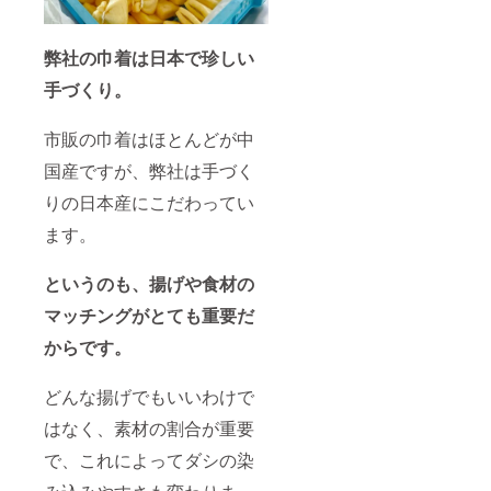
に支援
者様の
個人〜
企業名
弊社の巾着は日本で珍しい
を記載
手づくり。
いたし
ます。
※HPリ
市販の巾着はほとんどが中
ンク：
※有効期
国産ですが、弊社は手づく
限：掲
載より1
りの日本産にこだわってい
年間 ※
必ず備
ます。
考欄に
ご希望
というのも、揚げや食材の
のお名
前をご
マッチングがとても重要だ
記載く
ださい
からです。
どんな揚げでもいいわけで
はなく、素材の割合が重要
で、これによってダシの染