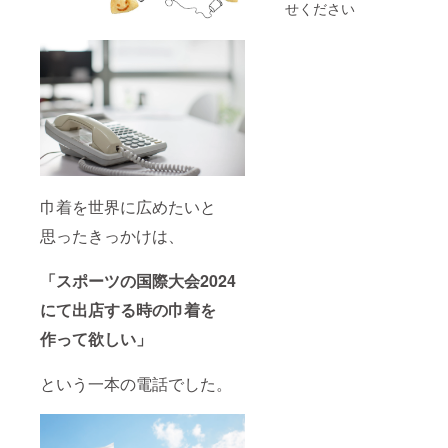
パック
間を要
ロゴ
せください
×10個を
します
データ
年1回も
※今後発
のやり
しく
注に応
とりを
は、10
じてお
させて
個パッ
作りい
いただ
ク×5個
ただい
きます
を年2回
た焼印
（焼印
からお
で納品
は細か
選びい
させて
すぎる
ただけ
いただ
場合対
ます。
くこと
応でき
【10個
も可能
かねま
巾着を世界に広めたいと
パック
です ●
すので
内訳】
年1回巾
予め相
思ったきっかけは、
チーズ
着を200
談くだ
もち：3
個送付
さい）
個 肉み
いたし
※焼印制
「スポーツの国際大会2024
そ：3個
ます。
作には
チーズ
10個
1ヶ月ほ
にて出店する時の巾着を
ベーコ
パック
どお時
作って欲しい」
ン：3個
×20個を
間を要
コーン
年1回、
します
チー
もしく
※今後発
という一本の電話でした。
ズ：3個
は10個
注に応
うど
パック
じてお
ん：3個
×10個を
作りい
もち：5
年2回か
ただい