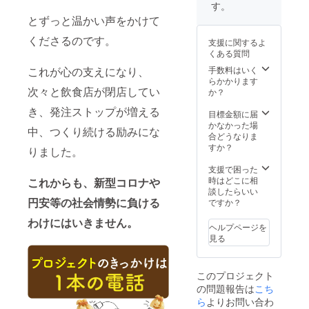
さい。
すので
成 ④試
ン：3個
届け日
す。
※発送料
予め相
作（試
コーン
より1ヶ
とずっと温かい声をかけて
込み
談くだ
作のご
チー
月後に
さい）
提供）
ズ：3個
メール
くださるのです。
支援に関するよ
※焼印制
※メール
うど
にてご
くある質問
作には
にてご
ん：3個
案内い
1ヶ月ほ
希望の
もち：5
たしま
手数料はいく
これが心の支えになり、
どお時
ロゴ
個 【試
す
らかかります
間を要
データ
作まで
次々と飲食店が閉店してい
か？
します
のやり
の流
き、発注ストップが増える
※今後発
とりを
れ】 ①
目標金額に届
注に応
させて
電話で
かなかった場
中、つくり続ける励みにな
じてお
いただ
要望確
合どうなりま
作りい
きます
認（実
すか？
りました。
ただい
（焼印
現可能
た焼印
は細か
なレベ
支援で困った
で納品
すぎる
ルのご
時はどこに相
これからも、新型コロナや
させて
場合対
提案）
談したらいい
いただ
応でき
②ロゴ
円安等の社会情勢に負ける
ですか？
くこと
かねま
提出 ③
わけにはいきません。
も可能
すので
焼印完
ヘルプページを
です ●
予め相
成 ④試
見る
年1回巾
談くだ
作（試
着を100
さい）
作のご
個送付
※焼印制
提供）
このプロジェクト
いたし
作には
※メール
の問題報告は
こち
ます。
1ヶ月ほ
にてご
10個
どお時
希望の
ら
よりお問い合わ