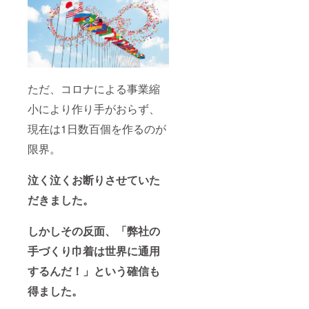
個 ※必
らお選
た焼印
ず概要
びいた
で納品
欄にて
だけま
させて
年1回の
す。
いただ
配送も
【10個
くこと
しくは2
パック
も可能
回に分
内訳】
です ●
けての
チーズ
年1回巾
ただ、コロナによる事業縮
配送か
もち：3
着を300
ご記載
個 肉み
個送付
小により作り手がおらず、
くださ
そ：3個
いたし
い ※有
チーズ
ます。
現在は1日数百個を作るのが
効期
ベーコ
10個
限：
ン：3個
パック
限界。
2025年
コーン
×30個を
6月末ま
チー
年1回、
での発
ズ：3個
もしく
泣く泣くお断りさせていた
送（ご
うど
は10個
だきました。
予約は
ん：3個
パック
1ヶ月前
もち：5
×15個を
まで）
個 ※必
年2回か
しかしその反面、「弊社の
※賞味期
ず概要
らお選
限：冷
欄にて
びいた
手づくり巾着は世界に通用
蔵で2日
年1回の
だけま
冷凍で
配送も
す。
するんだ！」という確信も
1ヶ月 ※
しくは2
【10個
発送料
回に分
パック
得ました。
込み
けての
内訳】