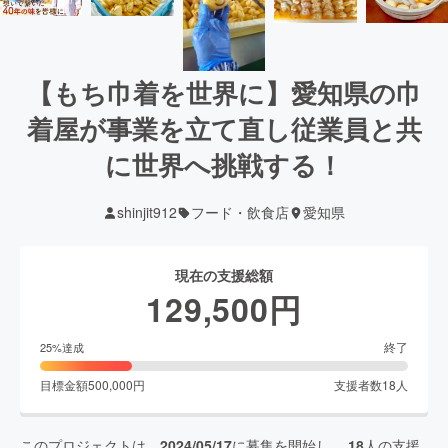
【もち巾着を世界に】愛知県の巾
着屋が事業を立て直し従業員と共
に世界へ挑戦する！
shinjit912
フード・飲食店
愛知県
現在の支援総額
129,500
円
終了
25
%達成
目標金額
500,000
円
支援者数
18
人
このプロジェクトは、
2024/05/17
に募集を開始し、
18
人の支援