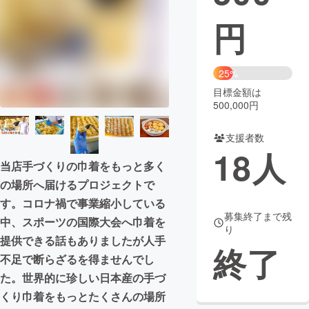
円
まちづくり・地域活性化
CAMPFIRE for Social Good
CAMPFIRE Creation
25%
CAMPFIREふるさと納税
machi-ya
コミュニティ
目標金額は
500,000円
支援者数
18
人
当店手づくりの巾着をもっと多く
の場所へ届けるプロジェクトで
す。コロナ禍で事業縮小している
募集終了まで残
中、スポーツの国際大会へ巾着を
り
提供できる話もありましたが人手
終了
不足で断らざるを得ませんでし
た。世界的に珍しい日本産の手づ
くり巾着をもっとたくさんの場所