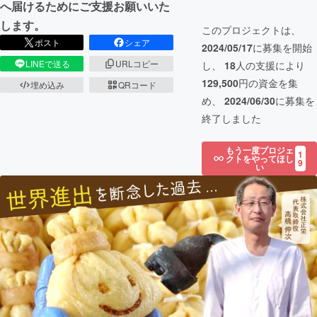
へ届けるためにご支援お願いいた
します。
このプロジェクトは、
ポスト
シェア
2024/05/17
に募集を開始
LINEで送る
URLコピー
し、
18
人の支援により
129,500
円の資金を集
埋め込み
QRコード
め、
2024/06/30
に募集を
終了しました
もう一度プロジェ
1
クトをやってほし
9
い