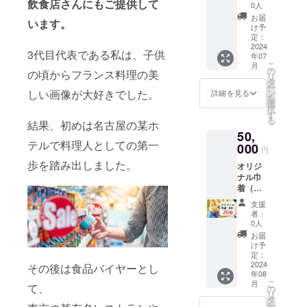
飲食店さんにもご提供して
定期年5
個 肉み
の食品
0人
込み ●
回：20
そ：3個
表示は
キャラ
お届
います。
個×5 ●
チーズ
お届け
け予
クター
餅巾着
ベーコ
定：
商品の
名公募
を年間3
2024
ン：3個
ラベル
権をお
3代目代表である私は、子供
年07
回お送
コーン
に表記
送りい
こ
月
りいた
チー
の
されま
たしま
の頃からフランス料理の美
リ
しま
ズ：3個
タ
す。商
す。 概
ー
す。 正
うど
ン
しい画像が大好きでした。
品開封
詳細を見る
要欄に
を
栄の餅
ん：3個
選
前には
て正栄
択
巾着を
もち：5
す
必ずお
の公式
る
20個×年
結果、初めは名古屋の某ホ
個 【配
届けの
キャラ
50,
3回お送
送月】
リター
クター
テルで料理人としての第一
りいた
000
7月、11
ンに貼
の名前
円
しま
月、2月
付され
を募集
歩を踏み出しました。
オリジ
す。
※賞味期
たラベ
しま
ナル巾
【内
限：冷
ルや注
す。 ご
着（焼
訳】
蔵で2日
意書き
応募い
印）：
チーズ
冷凍で
をご確
ただい
支援
20個 ●
もち：3
1ヶ月 ※
認くだ
者：
た方よ
オリジ
個 肉み
原材料
0人
さい。
り抽選
ナルの
そ：3個
及び添
※発送料
お届
で2名に
ロゴが
チーズ
加物等
け予
込み ●
巾着を
入った
ベーコ
定：
の食品
キャラ
ご支援
巾着を
2024
ン：3個
その後は食品バイヤーとし
表示は
クター
いただ
年08
お作り
コーン
お届け
名公募
いたリ
こ
月
いたし
て、
チー
の
商品の
権をお
ターン
リ
ます。
ズ：3個
タ
ラベル
送りい
の2倍お
ー