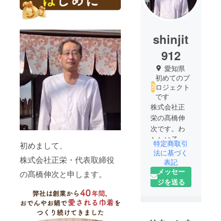
shinjit
912
愛知県
初めてのプ
ロジェクト
です
株式会社正
栄の髙橋伸
次です。わ
たしは子供
特定商取引
初めまして、
の頃から美
法に基づく
株式会社正栄・代表取締役
しいフラン
表記
メッセー
ス料理の画
の髙橋伸次と申します。
ジを送る
像が大好き
で、高校を
卒業後、名
古屋のホテ