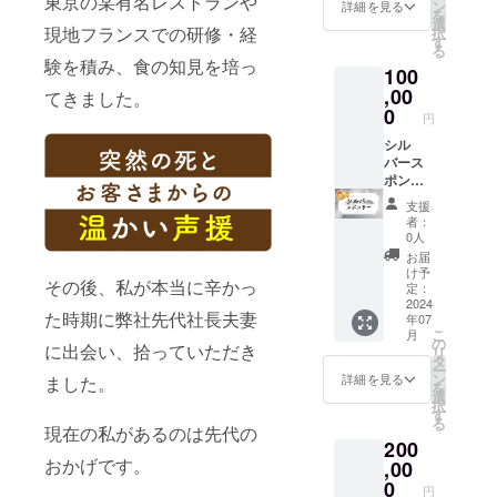
東京の某有名レストランや
ご希望
うど
ン
に表記
詳細を見る
たしま
送りい
を
の個
ん：3個
選
されま
す。 概
たしま
現地フランスでの研修・経
択
人〜企
もち：5
す
す。商
要欄に
す。 ※
る
業様の
個 【配
品開封
て正栄
験を積み、食の知見を培っ
画像を
100
ロゴを
送月】
前には
の公式
参考
焼印い
,00
7月、10
必ずお
てきました。
キャラ
に、必
たしま
月、12
0
届けの
クター
ず備考
円
す。 10
月、2
リター
の名前
欄に
個パッ
シル
月、4月
ンに貼
を募集
キャラ
クを2個
バース
※賞味期
付され
しま
クター
お送り
ポン
限：冷
たラベ
す。 ご
の名前
いたし
サー ●
蔵で2日
ルや注
応募い
①名前
支援
ます。
オリジ
冷凍で
意書き
ただい
者：
②をご
【10個
ナルの
1ヶ月 ※
をご確
0人
た方よ
記載く
パック
ロゴが
原材料
認くだ
り抽選
お届
ださい
内訳】
入った
及び添
さい。
け予
で2名に
※抽選結
その後、私が本当に辛かっ
チーズ
巾着を
加物等
定：
※発送料
巾着を
果はお
もち：3
お作り
2024
の食品
込み ●
ご支援
届け日
た時期に弊社先代社長夫妻
年07
個 肉み
いたし
表示は
キャラ
いただ
より1ヶ
こ
月
そ：3個
ます。
お届け
の
クター
いたリ
月後に
に出会い、拾っていただき
リ
チーズ
ご希望
商品の
タ
名公募
ターン
メール
ー
ベーコ
の個
ラベル
ン
権をお
詳細を見る
ました。
の2倍お
にてご
を
ン：3個
人〜企
に表記
選
送りい
送りい
案内い
択
コーン
業様の
されま
す
たしま
たしま
たしま
る
チー
ロゴを
す。商
現在の私があるのは先代の
す。 概
す。 ※
す
200
ズ：3個
焼印い
品開封
要欄に
画像を
おかげです。
うど
たしま
,00
前には
て正栄
参考
ん：3個
す。 試
必ずお
0
の公式
に、必
円