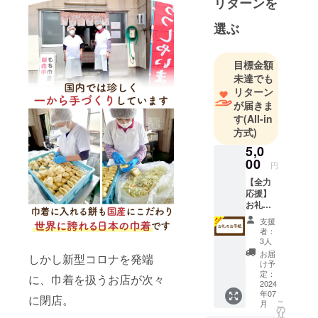
リターンを
ルで料理人
の第1歩を踏
選ぶ
み出しまし
た。その後
目標金額
東京の有名
未達でも
レストラ
リターン
ン、フラン
が届きま
スでの研修
す
(All-in
方式)
を経て食品
のバイヤー
5,0
00
として経験
円
を積みまし
【全力
応援】
た。今の会
お礼の
社には自分
お手紙
支援
が辛かった
●お礼の
者：
お手紙
時に先代の
3人
お礼の
お届
社長に誘っ
しかし新型コロナを発端
お手紙
け予
て頂き、先
をお送
定：
に、巾着を扱うお店が次々
りさせ
2024
代の社長が
年07
ていた
に閉店。
こ
病死された
月
だきま
の
リ
す。 ※