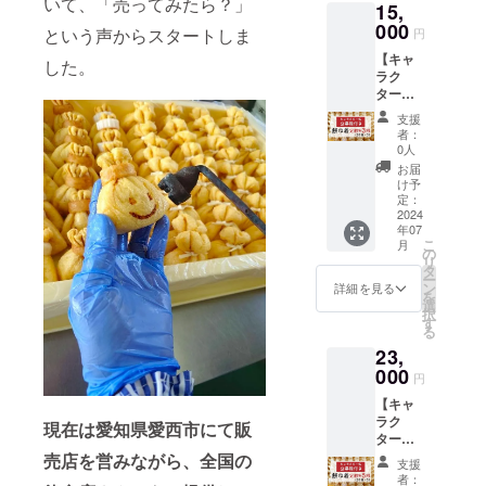
いて、「売ってみたら？」
15,
しま
蔵で2日
す。
000
冷凍で
という声からスタートしま
円
【内
1ヶ月 ※
【キャ
訳】
原材料
した。
ラク
チーズ
及び添
ター名
もち：
加物等
公募権
10個 肉
の食品
支援
付き】
みそ：
表示は
者：
定期年3
10個
お届け
0人
回：20
チーズ
商品の
お届
個×3 ●
ベーコ
ラベル
け予
餅巾着
ン：10
定：
に表記
を年間3
2024
個 コー
されま
年07
回お送
ンチー
す。商
こ
月
りいた
ズ：10
の
品開封
リ
しま
個 うど
タ
前には
ー
す。 正
ん：10
ン
必ずお
詳細を見る
を
栄の餅
個 も
選
届けの
択
巾着を
ち：10
す
リター
る
20個×年
個 ※賞
ンに貼
23,
3回お送
味期
付され
りいた
000
限：冷
たラベ
円
しま
蔵で2日
ルや注
【キャ
す。
冷凍で
意書き
ラク
【内
1ヶ月 ※
現在は愛知県愛西市にて販
をご確
ター名
訳】
原材料
認くだ
公募権
チーズ
売店を営みながら、全国の
及び添
さい。
支援
付き】
もち：3
加物等
※発送料
者：