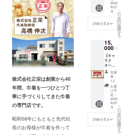
お送り
2024
画尺：
届けの
年07
いたし
30秒〜
リター
こ
月
ます。
※メール
の
ンに貼
リ
正栄の
は月に1
タ
付され
ー
餅巾着
度9月ま
ン
たラベ
詳細を見る
を
を6種20
でお送
選
ルや注
択
個お送
りいた
す
意書き
る
りいた
します
をご確
15,
しま
※いただ
認くだ
す。
000
いたご
さい。
円
【内
支援金
※発送料
【キャ
訳】
は、リ
込み
ラク
チーズ
ターン
ター名
もち：6
費用が
公募権
個 肉み
かから
支援
付き】
そ：6個
ない
者：
株式会社正栄は創業から40
餅巾着
チーズ
分、
1人
60個 ●
ベーコ
サービ
お届
年間、巾着を一つひとつ丁
餅巾着
ン：6個
ス手数
け予
を20個
コーン
定：
料を除
寧に手づくりしてきた巾着
お送り
2024
チー
いて全
年07
いたし
ズ：6個
の専門店です。
て大切
こ
月
ます。
うど
の
に活動
リ
正栄の
ん：6個
タ
内容に
ー
昭和58年にもともと先代社
餅巾着
もち：
ン
活用さ
詳細を見る
を
を6種20
10個 ※
選
せてい
択
長のお母様が巾着を作って
個お送
賞味期
す
ただき
る
りいた
限：冷
ます