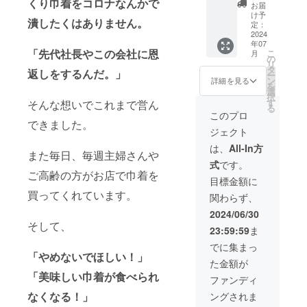
※賞味期
認（実
内訳】
入った
くり巾着をコロナなんかで
応募い
①名前
お届
限：冷
現可能
チーズ
巾着を
ただい
②をご
け予
潰したくはありません。
蔵で2日
なレベ
もち：3
お作り
た方よ
定：
記載く
冷凍で
ルのご
個 肉み
いたし
2024
り抽選
ださい
年07
1ヶ月 ※
提案）
そ：3個
ます。
で2名に
※抽選結
「先代社長やこの会社に恩
こ
月
原材料
②ロゴ
チーズ
ご希望
巾着を
の
果はお
リ
及び添
提出 ③
ベーコ
の個
ご支援
タ
届け日
返しをするんだ。」
ー
加物等
焼印完
ン：3個
人〜企
いただ
ン
より1ヶ
詳細を見る
を
の食品
成 ④試
コーン
業様の
いたリ
選
月後に
択
表示は
作（試
チー
ロゴを
ターン
す
メール
そんな想いでこれまで営ん
る
お届け
作のご
ズ：3個
焼印い
の2倍お
にてご
このプロ
商品の
提供）
うど
たしま
できました。
送りい
案内い
ジェクト
ラベル
※メール
ん：3個
す。 試
たしま
たしま
に表記
にてご
もち：5
作品10
す。 ※
す
は、
All-In方
また毎日、毎週主婦さんや
されま
希望の
個 【試
個パッ
画像を
式
です。
す。商
ロゴ
作まで
クを2個
参考
ご高齢の方がお店で巾着を
品開封
データ
の流
お送り
に、必
目標金額に
前には
のやり
れ】 ①
いたし
ず備考
買ってくれています。
関わらず、
必ずお
とりを
電話で
ます。
欄に
届けの
させて
要望確
【10個
キャラ
2024/06/30
リター
いただ
認（実
パック
クター
そして、
23:59:59
ま
ンに貼
きます
現可能
内訳】
の名前
付され
（焼印
なレベ
チーズ
①名前
でに集まっ
たラベ
は細か
ルのご
もち：3
②をご
「やめないでほしい！」
た金額が
ルや注
すぎる
提案）
個 肉み
記載く
「美味しい巾着が食べられ
意書き
場合対
②ロゴ
そ：3個
ださい
ファンディ
をご確
応でき
提出 ③
チーズ
※抽選結
なくなる！」
ングされま
認くだ
かねま
焼印完
ベーコ
果はお