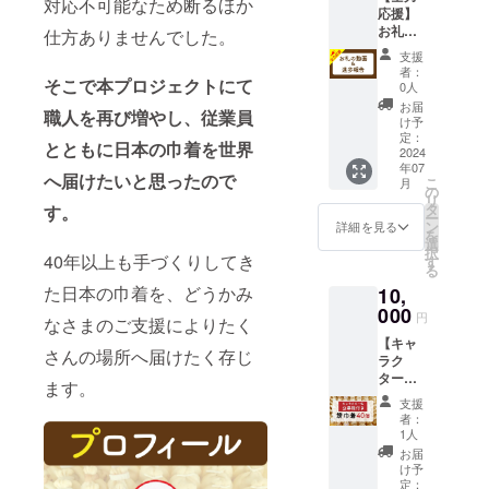
対応不可能なため断るほか
応援】
ベーコ
お礼の
ン：3個
仕方ありませんでした。
動画＋
コーン
支援
進捗報
チー
者：
告 ●お
そこで本プロジェクトにて
ズ：3個
0人
礼の動
うど
お届
職人を再び増やし、従業員
画 お礼
ん：3個
け予
の動画
もち：5
定：
とともに日本の巾着を世界
をお送
2024
個 ※賞
年07
りさせ
味期
へ届けたいと思ったので
こ
月
ていた
限：冷
の
リ
だきま
蔵で2日
タ
す。
ー
す。 ●
冷凍で
ン
詳細を見る
を
お礼の
1ヶ月 ※
選
択
メール
40年以上も手づくりしてき
原材料
す
る
お礼の
及び添
た日本の巾着を、どうかみ
10,
メール
加物等
をお送
000
の食品
円
なさまのご支援によりたく
りさせ
表示は
【キャ
ていた
お届け
さんの場所へ届けたく存じ
ラク
だきま
商品の
ター名
す。 ※
ラベル
ます。
公募権
動画は
に表記
支援
付き】
メール
されま
者：
餅巾着
にてお
す。商
1人
40個 ●
送りい
品開封
お届
餅巾着
たしま
前には
け予
を20個
す ※動
定：
必ずお