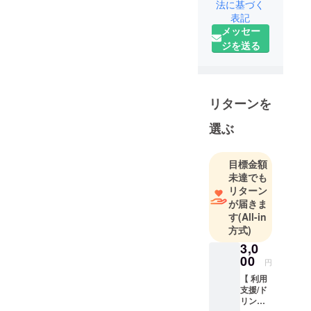
2018年に若
法に基づく
表記
桜町へ移住
メッセー
イラストや
ジを送る
デザインの
お仕事をし
ながら
ギャラリー
リターンを
カフェを運
営していま
選ぶ
す。
若桜町の自
目標金額
然と文化の
未達でも
豊かさを、
リターン
みんなにも
が届きま
す
(All-in
伝えたい。
方式)
民泊の立ち
3,0
上げに向け
00
て、挑戦中
円
です！
【 利用
支援/ド
リンク