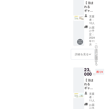
【 泊ま
を掲載
ンシェ3
れる
させて
個 ・お
ギャラ
いただ
礼の
リー利
きま
メール
支援
用券 】\\
す。 ▼
を差し
者：
1人1泊
リター
上げま
10人
相当金
ン内容
す ■ ふ
お届
額 // 応
・WEB
くブレ
け予
援いた
サイト
定：
ンド
だき、
2024
にお名
コー
年11
ありが
前を掲
ヒード
こ
月
とうご
載 ・お
の
リップ
リ
ざいま
礼の
タ
バッグ
ー
す！ 感
メール
ン
詳細
詳細を見る
を
謝の気
・製作
選
ギャラ
択
持ちを
中の
す
リーカ
る
こめ
「泊ま
フェふ
23,
て、泊
れる
くの深
残り9
まれる
000
ギャラ
煎りオ
円
ギャラ
リーは
リジナ
【 泊ま
リー
ち」の
ルブレ
れる
「は
WEBサ
ンドで
ギャラ
ち」で
イトに
す 名
リー利
使える
お名前
称：
支援
用券 】\\
利用券
を掲載
コー
者：
1棟1泊
をお届
します
11人
ヒード
相当金
けしま
・掲載
リップ
お届
額 // 応
す。 ▼
期間
け予
バッグ