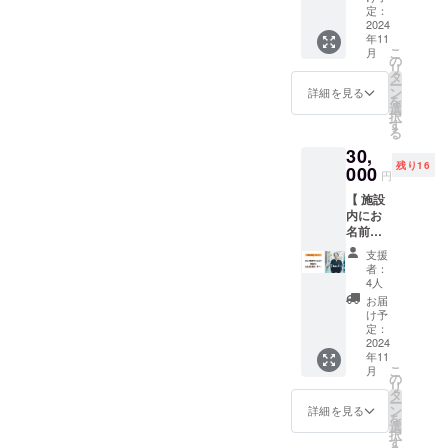
援いた
リター
定：
は、
内容
だき、
2024
ン内容
2025年
量：
年11
ありが
・利用
1月〜
10g×3
こ
月
とうご
券
の
2026年
個、保
リ
ざいま
13,500
タ
1月末日
存方
ー
す！ 感
円分
ン
の1年間
詳細を見る
法：高
を
謝の気
（一棟
選
です ・
温多湿
択
持ちを
貸切 1
す
掲載を
を避け
る
こめ
泊1名
希望す
常温で
30,
て、泊
利用相
る名前
保存、
残り16
まれる
000
当金額
を「備
消費期
円
ギャラ
分） ・
考欄」
限：焙
【 施設
リー
お礼の
にご記
煎より
内にお
「は
メール
入くだ
5ヶ
名前掲
ち」で
※ 宿泊
さい
月 、原
載 】 応
使える
以外の
（15文
材料：
支援
援いた
利用券
お支払
字以
者：
コー
だき、
をお届
いにも
4人
内） ・
ヒー
ありが
けしま
ご利用
企業名
お届
豆、原
とうご
す。 ▼
いただ
け予
や団体
産地：
ざいま
リター
定：
けます
名でも
ブラジ
す！ ご
2024
ン内容
※ 利用
OKです
ル、生
年11
支援い
・利用
券は泊
（実名
産者：
こ
月
ただい
券
の
まれる
でなく
ETSUK
リ
た方の
25,000
タ
ギャラ
ても構
O
ー
お名前
円分
ン
リー
詳細を見る
いませ
MURA
を
を施設
（一棟
選
「は
ん） ・
O ロー
択
内に掲
貸切 1
す
ち」の
掲載希
スター