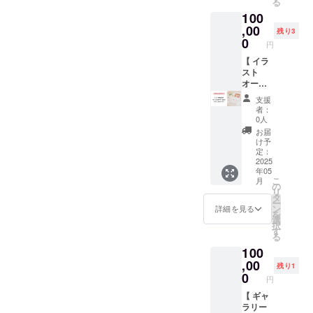
る
載させ
泊4名
オープ
望され
ひとし
100
ていた
利用相
ン直前
ない場
ずく ■
だきま
,00
当金額
にお届
合は備
残り3
みその
す。 ▼
分） ・
0
けしま
考欄に
フィナ
円
リター
お礼の
す ※ 電
「な
ンシェ
ン内容
【 イラ
メール
子チ
し」と
詳細
・施設
スト
※ 宿泊
ケット
記載く
ギャラ
内にお
オー
以外の
での発
ださい
リーカ
名前を
ダープ
お支払
行にな
・ロゴ
フェふ
支援
掲載 ・
ラン！
いにも
ります
データ
者：
くのオ
お礼の
】 応援
ご利用
※ 発行
0人
などは
リジナ
メール
いただ
いただ
より１
掲載で
お届
ル商品
▼ 注意
き、あ
けます
年間利
け予
きませ
です ・
事項 ・
りがと
※ 利用
定：
用可能
ん ・掲
名称：
掲載期
うござ
2025
券は泊
です ※
載でき
みその
年05
間は、
いま
まれる
譲渡可
ないよ
フィナ
こ
月
2024年
す！ プ
ギャラ
の
能 ※ 利
うな文
ン
リ
11月〜
ロジェ
リー
タ
用方法
字列を
シェ・
ー
2025年
クト
「は
ン
につき
詳細を見る
希望さ
内容
を
11月の
オー
ち」の
選
まして
れた場
量：
択
１年間
ナーで
オープ
す
は、個
合は別
○g×3
る
です ・
イラス
ン直前
別にご
途相談
個・保
100
掲載を
トレー
にお届
連絡差
させて
存方
希望す
ターの
,00
けしま
し上げ
いただ
残り1
法：直
る名前
ひやま
す ※ 電
0
ます ※
きます
射日
円
を「備
ちさと
子チ
上乗せ
※ 上乗
光、高
考欄」
にイラ
【 ギャ
ケット
支援も
せ支援
温多湿
にご記
ストを
ラリー
での発
大歓迎
も大歓
をさけ