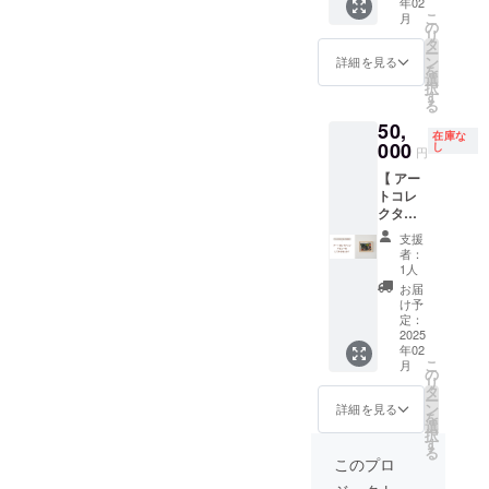
年02
す！ 感
です ・
or プロ
お礼の
含む）
こ
月
謝の気
掲載で
ジェク
メール
の
▼ 注意
リ
持ちを
きない
トのフ
■ レン
タ
事項 ・
ー
こめ
ような
ライ
タル権
ン
詳細を見る
全商品
を
て、近
文字列
ヤー ・
詳細 ・
選
一緒に
択
隣の事
を希望
フライ
レンタ
す
お届け
る
業者と
された
ヤーの
ル期
します
50,
コラボ
場合は
場合：
間：1ヶ
在庫な
・送料
したリ
000
別途相
名刺サ
月
し
円
はリ
ターン
談させ
イズ〜
（2026
ターン
【 アー
です。
ていた
A4サイ
年1月〜
金額に
トコレ
若桜の
だきま
ズ 表裏
2026年
含まれ
クター
美味し
す ※ 上
・有効
12月末
ていま
で応
いを
乗せ支
期限：
の間で
支援
す ・原
援！ 】
たっぷ
援も大
オンラ
調整し
者：
材料及
アート
り詰め
歓迎で
イン打
ます）
1人
び添加
を買う
込んだ
す ※ 応
ち合わ
・営業
お届
物等の
ことに
美味し
援コメ
せの期
日：木
け予
食品表
興味は
いをお
定：
ントも
限を
金土日
示はお
あるけ
2025
届けし
励みに
「2025
の週4日
届け商
年02
ど、勇
ます！
なりま
年5月か
間 ・営
こ
品のラ
月
気がな
▼リ
の
す
ら2025
業時
リ
ベルに
かっ
ターン
タ
年11月
間：
ー
表記さ
た。 そ
内容 ・
ン
まで」
12:00-
詳細を見る
を
れま
んなあ
ふくブ
選
とさせ
17:00（
択
す。 商
なた
レンド
す
ていた
日曜日
る
品開封
に！こ
コー
だきま
は16:00
このプロ
前には
のプロ
ヒード
す ・納
まで）
必ずお