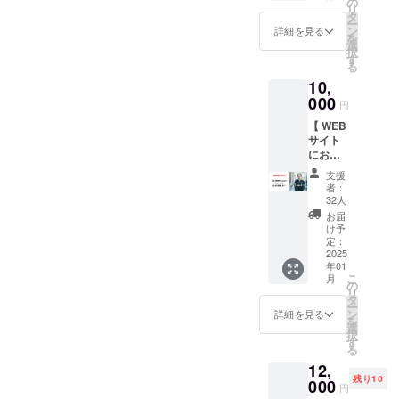
ケット)
の
リ
こめ
・お礼
タ
ー
て、 近
のメー
ン
詳細を見る
を
隣の事
ル ▼ 注
選
択
業者と
意事項
す
る
コラボ
・有効
10,
したリ
期限
ターン
000
は、発
円
です。
行より
【 WEB
若桜の
１年間
サイト
美味し
です。
にお名
いを詰
・電子
前掲載
め込ん
チケッ
支援
】 応援
で美味
トを
者：
の気持
しいを
メール
32人
ち、嬉
お届け
でお届
お届
しいで
しま
けしま
け予
す！あ
す！ ▼
定：
す。 ※
りがと
2025
リター
上乗せ
年01
うござ
ン内容
支援も
こ
月
いま
・ふく
の
大歓迎
リ
す！ お
ブレン
タ
です ※
ー
礼の気
ドコー
ン
応援コ
詳細を見る
を
持ちを
ヒード
選
メント
択
込め
リップ
す
も励み
る
て、
バッグ3
になり
12,
WEBサ
個 ・み
ます
残り10
イトに
000
その
円
お名前
フィナ