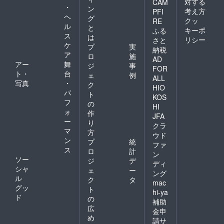
対する
21cm、
CAM
180g・
・
ン
裾回
保存方
考え方
PFI
ヘ
り：
グ
法:：冷
クッ
RE
100cm
ル
蔵庫
と
キーポ
ふる
、胸
(10℃以
ス
は
リシー
さと
幅：
下)で保
ケ
プ
実
納税
51cm、
存して
ア
ロ
施
胴幅：
くださ
AD
アー
舞
ジ
事
50cm）
い。・
FOR
ト・
台
色：ラ
賞味期
ェ
例
ALL
イト
限 ：製
写真
・
ク
HIO
ベー
造日よ
パ
ト
KOS
ジュ ▼
り3ヶ
フ
の
注意事
HI
月・原
ォ
作
項 ・全
産国：
JFA
ー
商品一
り
日本・
クラ
緒にお
マ
産地：
方
ウド
届けし
鳥取県
ン
プ
統
ファ
ます ・
若桜
ス
ロ
計
送料は
ン
町・原
ソー
ジ
デ
リター
材料：
ディ
シャ
ン金額
ェ
ー
米麹 ■
ング
に含ま
ル
藤原み
ク
タ
mac
れてい
そこう
グッ
ト
hi-ya
ます ※
じ店の
ド
の
補助
上乗せ
米みそ
広
支援も
詳細 ・
金申
め
大歓迎
名称：
請サ