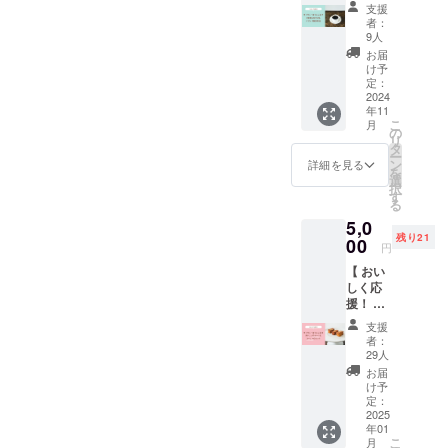
券 】 応
支援
援いた
者：
だき、
9人
ありが
お届
とうご
け予
ざいま
定：
す！ 感
2024
年11
謝の気
こ
月
持ちを
の
リ
こめて
タ
ー
ギャラ
ン
詳細を見る
を
リーカ
選
択
フェふ
す
る
くでご
5,0
利用い
残り21
ただけ
00
円
る ドリ
【 おい
ンク券
しく応
(1杯分)
援！ 】
を差し
応援い
上げま
支援
ただ
す。 ▼
者：
き、あ
リター
29人
りがと
ン内容
お届
うござ
・ドリ
け予
いま
ンクチ
定：
す！ 感
2025
ケット
年01
謝の気
(電子チ
こ
月
持ちを