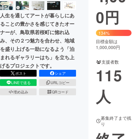
0
円
まちづくり・地域活性化
人生を通してアートが暮らしにあ
ることの豊かさを感じてきたオー
CAMPFIRE for Social Good
CAMPFIRE Creation
ナーが、鳥取県若桜町に惚れ込
134%
CAMPFIREふるさと納税
machi-ya
コミュニティ
み、その２つ魅力を合わせ、地域
目標金額は
1,000,000円
を盛り上げる一助になるよう「泊
まれるギャラリーはち」を立ち上
支援者数
げるプロジェクトです。
115
ポスト
シェア
LINEで送る
URLコピー
人
埋め込み
QRコード
募集終了まで残
り