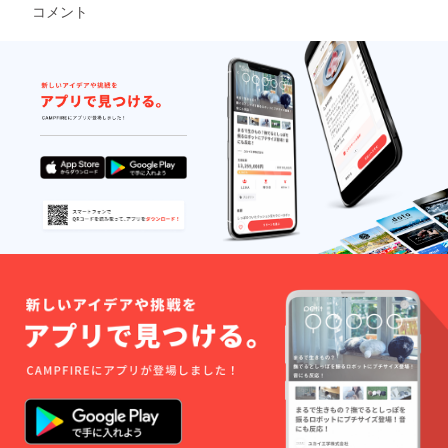
名：お
コー
なりま
ついて
コメント
みそ汁
ヒー
す。 ※
はご案
の具 ・
豆、原
著作権
内でき
サイ
産地：
は作者
ません
ズ：縦
ブラジ
のもの
のでご
21.0cm
ル、生
になり
了承く
横
産者：
ます。
ださい
29.7cm
ETSUK
※ デー
※ 単独
・素
O
タお渡
でのチ
材：和
MURA
し後、
ラシや
紙に水
O ロー
ご自身
DMの制
干絵の
スター
でデザ
作費は
具 ■ポ
ひとし
インに
お客様
スト
ずく ■
手を加
ご自身
カード
みその
えるな
でお願
セット
フィナ
どはで
いしま
詳細 ・
ンシェ
きませ
す ※ 上
サイ
詳細
ん ※ デ
乗せ支
ズ：
ギャラ
ザイン
援も大
10cm×
リーカ
決定後
歓迎で
14.8cm
フェふ
の修正
す ※ 応
・5種×1
くのオ
は2回以
援コメ
枚 ■
リジナ
内とな
ントも
アート
ル商品
りま
励みに
ブック
です ・
す。 ※
なりま
詳細 作
名称：
修正が2
す
品名1：
みその
回以上
chi di
フィナ
の場合