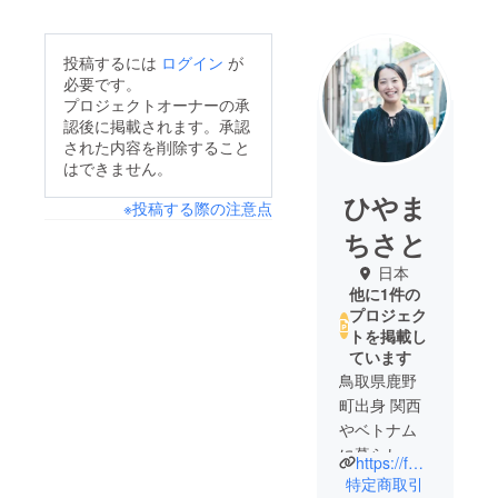
投稿するには
ログイン
が
必要です。
プロジェクトオーナーの承
認後に掲載されます。承認
された内容を削除すること
はできません。
ひやま
※投稿する際の注意点
ちさと
日本
他に1件の
プロジェク
トを掲載し
ています
鳥取県鹿野
町出身 関西
やベトナム
に暮らした
https://fuku-wakasa.com/
後
特定商取引