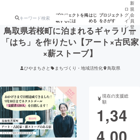
新
ロ
規
グ
会
プロジェクトを掲
はじ
プロジェクト
/
載するには
める
をさがす
イ
員
ン
登
鳥取県若桜町に泊まれるギャラリー
録
「はち」を作りたい【アート×古民家
×薪ストーブ】
人気のプロ
注目のリ
注目の新着プロ
募集終了が近いプ
もうすぐ公開
ジェクト
ターン
ジェクト
ロジェクト
されます
ひやまちさと
まちづくり・地域活性化
鳥取県
アート・写真
音楽
現在の支援総
テクノロジー・ガジェット
ゲーム・サ
額
1,34
映像・映画
書籍・雑誌
4,00
ビジネス・起業
チャレンジ