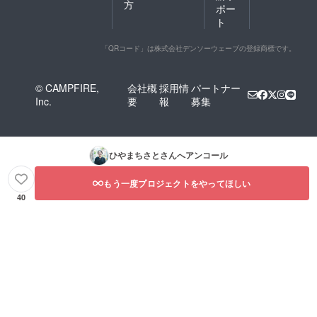
です ※
天然醸
方
ポー
応援コ
造 米み
ト
メント
そ
も励み
日々・
になり
内容
「QRコード」は株式会社デンソーウェーブの登録商標です。
ます
量：
500g・
保存方
© CAMPFIRE,
会社概
採用情
パートナー
法:：冷
Inc.
要
報
募集
蔵庫
(10℃以
下)で保
存して
くださ
ひやまちさと
さんへアンコール
い。・
賞味期
もう一度プロジェクトをやってほしい
限 ：製
造日よ
40
り6ヶ
月・原
産国：
日本・
産地：
鳥取県
若桜
町・原
材料
名：米