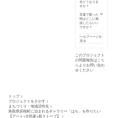
やまち
フェふ
合どうなりま
ザイン
場合が
さと作
くの深
すか？
から希
ありま
品1点
煎りオ
望の案
す ※ 搬
（A4サ
リジナ
支援で困った
を選ん
入搬出
イズ額
ルブレ
時はどこに相
でいた
はご自
入り）
ンドで
談したらいい
だく
身で
・ひや
す 名
ですか？
↓
行って
まちさ
称：
・約1ヶ
くださ
とポス
コー
月以内
い ※ 作
ヘルプページを
トカー
ヒード
にデザ
品を販
見る
ド５種
リップ
インを
売する
セット
バッグ
完成し
ことも
・ひや
内容
てデー
可能で
このプロジェクト
まちさ
量：
タを納
す。手
の問題報告は
こち
とアー
10g×4
品 ※ お
数料も
トブッ
ら
よりお問い合わ
個、保
打ち合
発生し
ク５冊
存方
わせが
ません
せください
セット
法：高
対面の
※ グ
・オリ
温多湿
場合
ループ
ジナルT
を避け
は、交
展での
シャツ
常温で
通費は
利用も
・お礼
保存、
お客様
可能で
のメー
消費期
の負担
す ※ す
トップ
>
ル ■ひ
限：焙
となり
でに企
プロジェクトをさがす
>
やまち
煎より
ます ※
画展が
まちづくり・地域活性化
>
さと作
5ヶ
印刷費
決まっ
品 詳細
鳥取県若桜町に泊まれるギャラリー「はち」を作りたい
月 、原
は別途
ている
・作品
材料：
【アート×古民家×薪ストーブ】
>
料金と
日程に