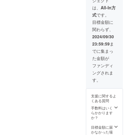
ジェクト
ジェク
リップ
品時
※ ご支
届けの
トを応
バッグ
期：オ
援いた
は、
All-In方
リター
援しな
(4個) ・
ンライ
だいて
ンに貼
式
です。
がらコ
みその
ン打ち
から
付され
レク
フィナ
合わせ
「2024
目標金額に
たラベ
ターデ
ンシェ
から約
年11
ルや注
関わらず、
ビュー
(4個) ・
1.5ヶ月
月〜
意書き
しちゃ
太田酒
程度
2025年
2024/09/30
をご確
いま
造場の
【オー
3月」の
認くだ
23:59:59
ま
しょう
甘酒（1
ダーの
間に打
さい。
（笑）
本） ・
進め
ち合わ
でに集まっ
※ 上乗
イラス
藤原み
方】 ・
せを実
せ支援
た金額が
トレー
そこう
オンラ
施しま
も大歓
ターひ
じ店の
インで
す [備
ファンディ
迎です
やまち
米みそ
のお打
考] ※ 作
※ 応援
ングされま
さとの
（1パッ
ち合わ
品の内
コメン
作品を
ク） ・
せ(1回)
容が人
す。
トも励
セット
お礼の
↓
権侵害
みにな
にして
メール
・約2週
などに
ります
お届け
■ ふく
間を目
あたる
支援に関するよ
しま
ブレン
安に2種
場合
くある質問
す！ ▼
ドコー
類のデ
は、
リター
ヒード
手数料はいく
ザイン
ギャラ
ン内容
リップ
らかかります
案をご
リーの
・イラ
バッグ
か？
提案
判断で
スト
詳細
↓
ご利用
レー
ギャラ
目標金額に届
・提案
をお断
ターひ
リーカ
かなかった場
したデ
りする