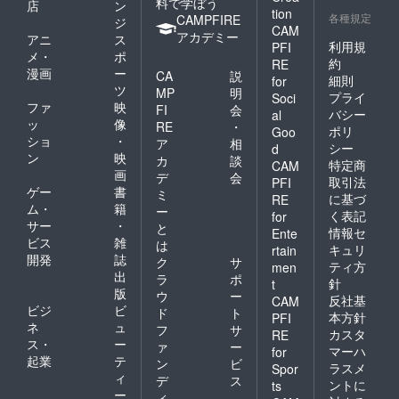
料で学ぼう
ある風
力粉、
店
ン
tion
景 /A6
各種規定
黒糖、
CAMPFIRE
ジ
CAM
サイズ
麦味
アカデミー
アニ
ス
24ペー
利用規
PFI
噌、白
メ・
ポ
ジ ■オ
味噌、
約
RE
漫画
ー
リジナ
CA
説
胡桃、
細則
for
ルTシャ
ツ
片栗
MP
明
プライ
Soci
ツ 詳細
粉/BP（
ファ
映
FI
会
バシー
al
・サイ
一部に
ッ
像
RE
・
ポリ
ズ：男
Goo
小麦、
ショ
・
ア
相
性用 S
卵、乳
シー
d
ン
映
サイズ
カ
談
製品を
特定商
CAM
（着
画
含む）
デ
会
取引法
PFI
丈：
■ 太田
ゲー
書
ミ
に基づ
RE
66.5cm
酒造場
ム・
籍
ー
く表記
for
、肩
の米麹
サー
・
と
巾：
情報セ
甘酒 詳
Ente
ビス
雑
は
44.0cm
細 若桜
キュリ
rtain
開発
誌
、胸
の老舗
ク
サ
ティ方
men
囲：
酒造 太
出
ラ
ポ
針
t
102.0c
田酒造
版
ウ
ー
反社基
CAM
m、胴
場の甘
ビジ
ビ
ド
ト
囲：
本方針
PFI
酒です
ネ
ュ
フ
サ
100.0c
・名
カスタ
RE
ス・
ー
m、裾
ァ
ー
称：米
マーハ
for
巾：
起業
テ
麹甘
ン
ビ
ラスメ
Spor
50cm、
酒・内
ィ
デ
ス
ントに
ts
袖丈：
容量：
ー
ィ