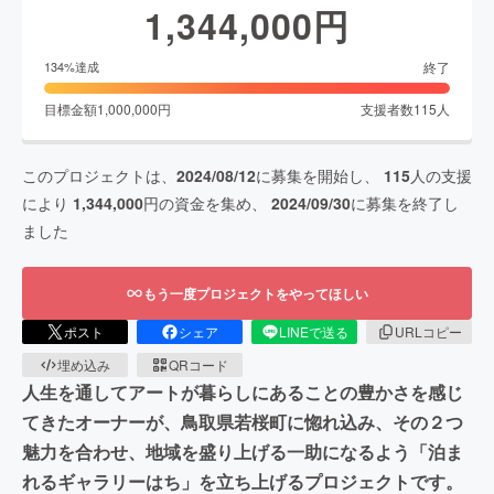
1,344,000
円
終了
134
%達成
目標金額
1,000,000
円
支援者数
115
人
このプロジェクトは、
2024/08/12
に募集を開始し、
115
人の支援
により
1,344,000
円の資金を集め、
2024/09/30
に募集を終了し
ました
もう一度プロジェクトをやってほしい
ポスト
シェア
LINEで送る
URLコピー
埋め込み
QRコード
人生を通してアートが暮らしにあることの豊かさを感じ
てきたオーナーが、鳥取県若桜町に惚れ込み、その２つ
魅力を合わせ、地域を盛り上げる一助になるよう「泊ま
れるギャラリーはち」を立ち上げるプロジェクトです。