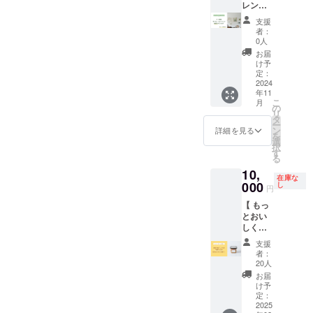
入くだ
オー
レンタ
行にな
です ※
迎です
常温で
さい
ダーで
ルプラ
ります
応援コ
※ 応援
保存・
支援
（15文
きま
ン！ 】
※ 発行
メント
コメン
者：
賞味期
字以
す。 ▼
応援い
より１
も励み
0人
トも励
限：製
内） ・
リター
ただ
年間利
になり
みにな
お届
造より
企業名
ン内容
き、あ
用可能
ます
け予
ります
1ヶ
や団体
・イラ
りがと
です ※
定：
月 ・原
名でも
スト
うござ
2024
譲渡可
材料：
年11
OKです
オー
いま
能 ※ 利
砂糖
こ
月
（実名
ダー権
す！
用方法
の
（国内
リ
でなく
（1回
ギャラ
につき
タ
製
ー
ても構
分） ・
リーカ
まして
ン
詳細を見る
造）、
を
いませ
お礼の
フェふ
は、個
選
バ
択
ん） ・
メール
くで展
別にご
す
ター、
る
掲載希
■ イラ
覧会を
連絡差
たま
10,
望され
スト
ひらく
し上げ
ご、薄
在庫な
ない場
オー
ことが
000
ます ※
し
円
力粉、
合は備
ダー権
できる
上乗せ
黒糖、
【 もっ
考欄に
詳細 ・
プラン
支援も
麦味
とおい
「な
依頼可
です。
大歓迎
噌、白
しく応
し」と
能な内
▼リ
です ※
味噌、
援！ 】
記載く
容：
ターン
応援コ
支援
胡桃、
応援い
ださい
ショッ
内容 ・
メント
者：
片栗
ただ
・ロゴ
プやプ
ギャラ
も励み
20人
粉/BP（
き、あ
データ
ロジェ
リーレ
になり
お届
一部に
りがと
や絵文
クトの
ンタル
ます
け予
小麦、
うござ
字は使
ロゴイ
権（1回
定：
卵、乳
いま
2025
用不可
ラスト
分） ・
製品を