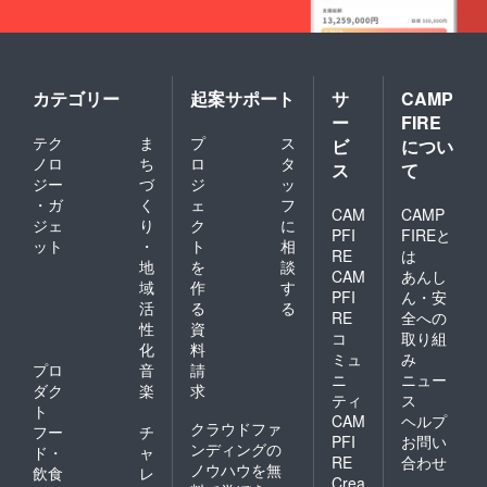
dau?
ン
は別途
/A5サイ
シェ・
料金が
ズ 24
内容
発生い
ページ
量：
たしま
作品名
○g×4
す
2：あお
個・保
カテゴリー
起案サポート
サ
CAMP
いろ
存方
ー
FIRE
/A5サイ
法：直
テク
ま
プ
ス
ズ 24
ビ
につい
射日
ページ
光、高
ノロ
ち
ロ
タ
ス
て
作品名
温多湿
ジー
づ
ジ
ッ
3：あか
をさけ
・ガ
く
ェ
フ
いろ
CAM
CAMP
常温で
ジェ
り
ク
に
/A5サイ
保存・
PFI
FIREと
ット
・
ト
相
ズ 24
賞味期
RE
は
ページ
地
を
談
限：製
CAM
あんし
作品名
造より
域
作
す
PFI
ん・安
4：くま
1ヶ
活
る
る
の家族
RE
全への
月 ・原
性
資
シベリ
材料：
コ
取り組
化
料
ア鉄道
砂糖
ミュ
み
にのる
プロ
音
請
（国内
ニ
ニュー
/A5サイ
製
ダク
楽
求
ティ
ス
ズ 22
造）、
ト
CAM
ヘルプ
ページ
バ
クラウドファ
フー
チ
作品名
ター、
PFI
お問い
ンディングの
ド・
ャ
5：おみ
たま
RE
合わせ
ノウハウを無
飲食
レ
そ汁の
ご、薄
Crea