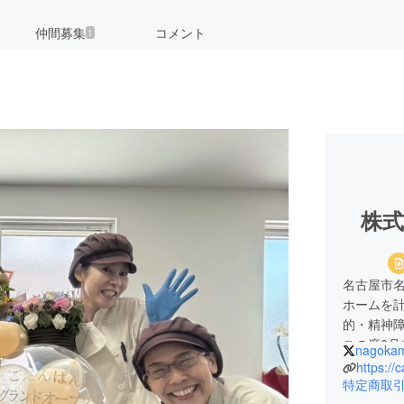
仲間募集
コメント
1
株
名古屋市
ホームを計
的・精神
この度6
nagoka
パン屋を
ディング
特定商取
のほどよ