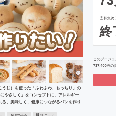
募集終
CAMPFIRE for Social Good
CAMPFIRE Creation
終
CAMPFIREふるさと納税
machi-ya
コミュニティ
このプロジェ
737,400
円の
こうじ）を使った「ふわふわ、もっちり」の
体にやさしく」をコンセプトに、アレルギー
れる、美味しく、健康につながるパンを作り
ピー
埋め込み
QRコード