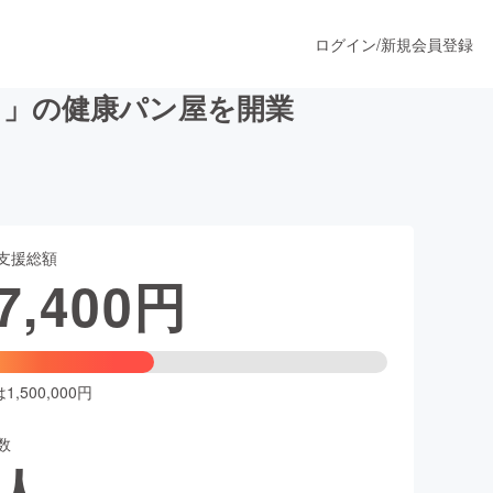
ログイン
/
新規会員登録
り」の健康パン屋を開業
うすぐ公開されます
支援総額
プロダクト
7,400
円
ファッション
スポーツ
,500,000円
数
ア
ソーシャルグッド
人