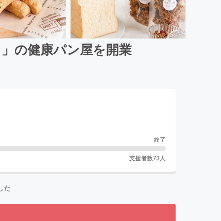
り」の健康パン屋を開業
終了
支援者数
73
人
した