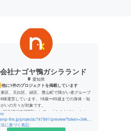
式会社ナゴヤ鴨ガシラランド
愛知県
他に1件のプロジェクトを掲載しています
名東区、天白区、緑区、豊山町で障がい者グループ
8棟運営しています。18歳〜65歳までの身体・知
障がいの方々が対象です。
月に就労継続支援B型として、「ごえんぱん」という
mo
オープンします。それに伴って、クラウドファン
https://camp-fire.jp/projects/747991/preview?token=34krjsn8&utm_campaign=cp_po_share_c_msg_mypage_projects_show
をさせていただくこととなりました。どうぞご支援
引法に基づく表記
ろしくお願いいたします。