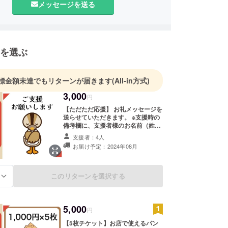
メッセージを送る
を選ぶ
標金額未達でもリターンが届きます
(All-in方式)
3,000
円
【ただただ応援】 お礼メッセージを
送らせていただきます。 ※支援時の
備考欄に、支援者様のお名前（姓
名）を記載してください。
支援者：4人
お届け予定：2024年08月
このリターンを選択する
る
5,000
円
【5枚チケット】お店で使えるパン