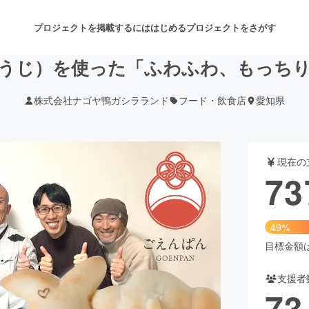
プロジェクトを掲載するには
はじめる
プロジェクトをさがす
うじ）を使った「ふわふわ、もっち
株式会社ナゴヤ鴨ガシラランド
フード・飲食店
愛知県
注目のリターン
注目の新着プロジェクト
募集終了が近いプロジェクト
も
現在の
音楽
舞台・パフォーマンス
73
ゲーム・サービス開発
フード・飲食店
49%
書籍・雑誌出版
アニメ・漫画
目標金額は1
支援者
チャレンジ
ビューティー・ヘルスケ
73