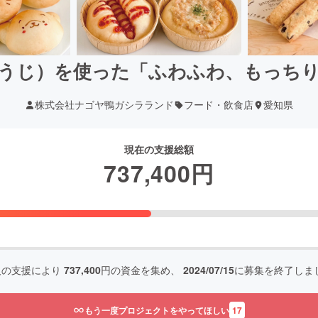
うじ）を使った「ふわふわ、もっち
株式会社ナゴヤ鴨ガシラランド
フード・飲食店
愛知県
現在の支援総額
737,400
円
人の支援により
737,400
円の資金を集め、
2024/07/15
に募集を終了しま
もう一度プロジェクトをやってほしい
17