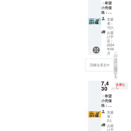
社のMFi
荷時期
・希望
リー
状況製
認証を
が遅れ
小売価
「Mag
造工程
受けて
る場合
格：
Stand
上の都
おりま
があり
22,480
Mini」
合等に
せん。
支援
ます。
円(税込)
×1 ・
より出
者：
現在、
より
【購入
荷時期
10人
ケーブ
35%OF
特典】
が遅れ
お届
ルの接
F ※日本
MagSaf
ること
け予
続部分
語取扱
e互換ス
定：
がござ
が分離
説明書
2024
テッ
いま
されて
年09
及び商
カー×1
す。 ※
いる製
こ
月
品到着
※ リ
の
デザイ
品は
リ
後1ヶ月
ターン
タ
ン・仕
Apple社
ー
間の交
価格は
ン
様は変
詳細を見る
の認証
を
換保証
送料・
選
更にな
を受け
択
付き ・
消費税
す
る可能
る事は
る
スタン
込みの
性もご
できな
7,4
ド型モ
価格で
ざいま
いよう
在庫な
バイル
30
す。 ※
し
す。ご
円
です。
バッテ
ご注文
了承く
そのた
・希望
リー
状況製
ださ
め、今
小売価
「Mag
造工程
い。 ※
後のiOS
格：
Stand
上の都
皆様の
アップ
11,240
Mini」
合等に
ご支援
支援
デート
円(税込)
×2 ・
より出
により
者：
により
より
【購入
荷時期
2人
量産効
使用で
30%OF
特典】
が遅れ
率が向
お届
きなく
F ※日本
MagSaf
ること
け予
上した