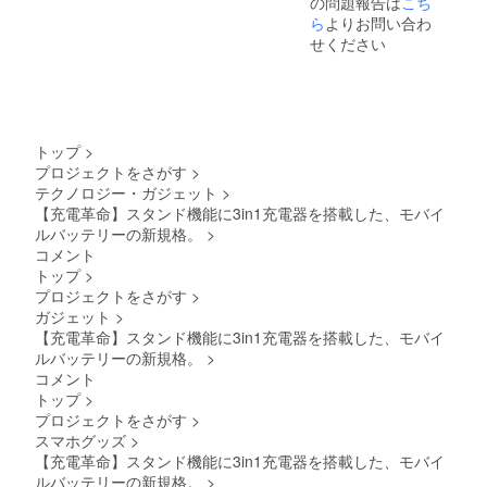
の問題報告は
こち
合は、
ださ
状況、
（適格
ださ
ご注文
い。 ※
ら
よりお問い合わ
使用部
請求書
い）
受付当
皆様の
材の供
発行事
せください
日中に
ご支援
給状
業者登
ご案内
により
況、製
録番号
差し上
量産効
造工程
の記載
げま
率が向
上の都
のある
す。誠
上した
合等に
インボ
に恐れ
場合、
より出
イスが
トップ
>
入りま
正規販
荷時期
必要な
プロジェクトをさがす
>
すがご
売価格
が遅れ
場合
テクノロジー・ガジェット
>
了承く
が販売
る場合
は、
ださい
予定価
【充電革命】スタンド機能に3in1充電器を搭載した、モバイ
があり
CAMPF
ますよ
格より
ます。
ルバッテリーの新規格。
>
IREメッ
う、お
下がる
※適格請
セージ
コメント
願い申
可能性
求書発
にて実
トップ
>
し上げ
もござ
行事業
行者に
プロジェクトをさがす
>
ます。
いま
者登録
直接お
ガジェット
>
※ リ
す。 ※
番号：
問い合
ターン
ご注文
あり
【充電革命】スタンド機能に3in1充電器を搭載した、モバイ
わせく
価格は
状況、
（適格
ださ
ルバッテリーの新規格。
>
送料・
使用部
請求書
い）
コメント
消費税
材の供
発行事
トップ
>
込みの
給状
業者登
プロジェクトをさがす
>
価格で
況、製
録番号
す。 ※
造工程
スマホグッズ
>
の記載
割引率
上の都
のある
【充電革命】スタンド機能に3in1充電器を搭載した、モバイ
は製品
合等に
インボ
ルバッテリーの新規格。
>