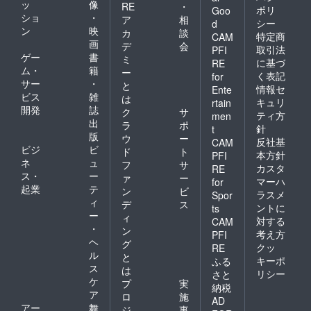
ッ
像
RE
・
ポリ
Goo
ショ
・
ア
相
シー
d
ン
映
カ
談
特定商
CAM
画
デ
会
取引法
PFI
ゲー
書
ミ
に基づ
RE
ム・
籍
ー
く表記
for
サー
・
と
情報セ
Ente
ビス
雑
は
キュリ
rtain
開発
誌
ク
サ
ティ方
men
出
ラ
ポ
針
t
版
ウ
ー
反社基
CAM
ビジ
ビ
ド
ト
本方針
PFI
ネ
ュ
フ
サ
カスタ
RE
ス・
ー
ァ
ー
マーハ
for
起業
テ
ン
ビ
ラスメ
Spor
ィ
デ
ス
ントに
ts
ー
ィ
対する
CAM
・
ン
考え方
PFI
ヘ
グ
クッ
RE
ル
と
キーポ
ふる
ス
は
リシー
さと
ケ
プ
実
納税
ア
ロ
施
AD
アー
舞
ジ
事