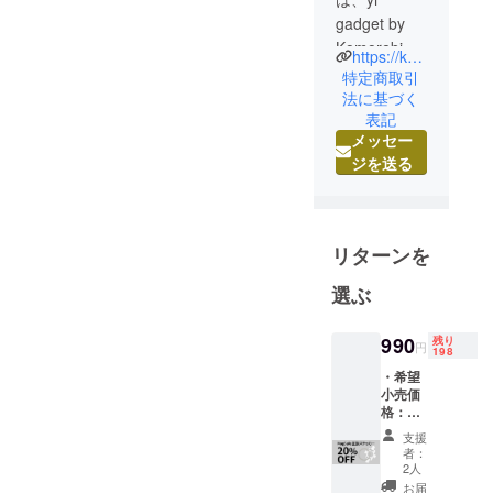
gadget by
Komorebi
https://komorebimall.official.ec
Mall です！
特定商取引
私たちは、
法に基づく
表記
素敵なアイ
メッセー
ディアやコ
ジを送る
ンセプトの
ある商品を
中心に皆様
へご紹介す
リターンを
ることでよ
り豊かな暮
選ぶ
らしを提案
してまいり
990
残り
円
198
ます。
・希望
公式HPや
小売価
SNSアカウ
格：
1,240円
ントも日々
支援
（税
者：
更新してい
込）よ
2人
り
ますので、
お届