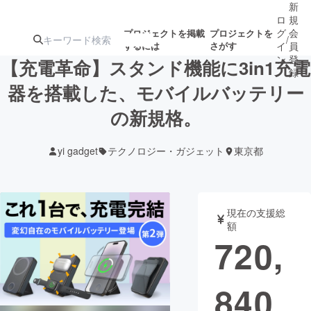
新
ロ
規
グ
会
プロジェクトを掲載
プロジェクトを
/
するには
さがす
イ
員
ン
登
【充電革命】スタンド機能に3in1充電
録
器を搭載した、モバイルバッテリー
の新規格。
人気のプロ
注目のリ
注目の新着プロ
募集終了が近いプ
もうすぐ公開
ジェクト
ターン
ジェクト
ロジェクト
されます
yi gadget
テクノロジー・ガジェット
東京都
アート・写真
音楽
現在の支援総
テクノロジー・ガジェット
ゲーム・サ
額
720,
映像・映画
書籍・雑誌
840
ビジネス・起業
チャレンジ