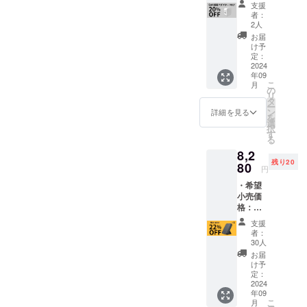
の巻き
状況製
本体の
支援
円（税
取りタ
造工程
販売予
者：
込）よ
イプ
上の都
2人
定価格
り
「キメ
合等に
に対す
お届
20％OF
ラケー
より出
け予
るもの
F ※日本
ブル」
定：
荷時期
です。
語取扱
2024
■出力:
が遅れ
※ご注文
年09
説明書
Max5V
ること
状況製
こ
月
及び商
3A ■カ
の
がござ
造工程
リ
品到着
ラー :
タ
いま
上の都
ー
後1ヶ月
ホワイ
ン
す。 ※
詳細を見る
合等に
を
間の交
ト ■サ
選
リター
より出
択
換保証
イズ :
す
ン価格
荷時期
る
付き ・
約
は送
が遅れ
8,2
PD対応
65*66*2
料・消
ること
残り20
小型ア
80
2mm ■
費税込
がござ
円
ダプ
最大
みの価
いま
・希望
ター
コード
格で
す。 ※
小売価
「VOLT
長 :
す。 ※
デザイ
格：
」 ※ご
85cm ■
割引率
ン・仕
11,240
注文状
出力:
は製品
様は変
支援
円(税込)
況製造
Max5V/
本体の
者：
更にな
より
工程上
3A ■入
30人
販売予
る可能
22%OF
の都合
力端子:
定価格
お届
性もご
F ※日本
等によ
Type-A
け予
に対す
ざいま
語取扱
り出荷
定：
USB端
るもの
す。ご
説明書
2024
時期が
子 ■
です。
了承く
年09
及び商
遅れる
セット
ださ
こ
月
品到着
ことが