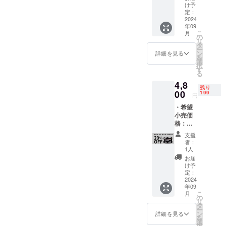
20％OF
け予
是非遊びに
F ※日本
定：
来てくださ
語取扱
2024
年09
説明書
い！
こ
月
及び商
の
リ
品到着
タ
ー
後1ヶ月
ン
詳細を見る
を
間の交
選
択
換保証
す
る
付き
4,8
Mag
残り
Safe非
00
199
円
対応の
・希望
ワイヤ
小売価
レス充
格：
電対応
6,000
スマー
支援
円（税
トフォ
者：
込）よ
ンをマ
1人
り
グネッ
お届
20％OF
ト接続
け予
F コン
できる
定：
パクト
2024
ように
年09
サイズ
する磁
こ
月
に大小
力付き
の
リ
17のポ
ステッ
タ
ー
ケット
カーで
ン
詳細を見る
を
を内蔵
す。 現
選
択