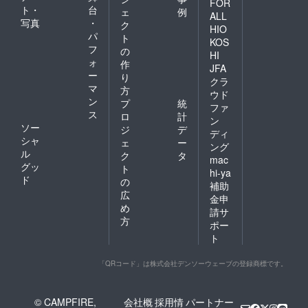
FOR
ト・
台
ェ
例
ALL
写真
・
ク
HIO
パ
ト
KOS
フ
の
HI
ォ
作
JFA
ー
り
クラ
マ
方
ウド
ン
プ
統
ファ
ス
ロ
計
ン
ソー
ジ
デ
ディ
シャ
ェ
ー
ング
ル
ク
タ
mac
グッ
ト
hi-ya
ド
の
補助
広
金申
め
請サ
方
ポー
ト
「QRコード」は株式会社デンソーウェーブの登録商標です。
© CAMPFIRE,
会社概
採用情
パートナー