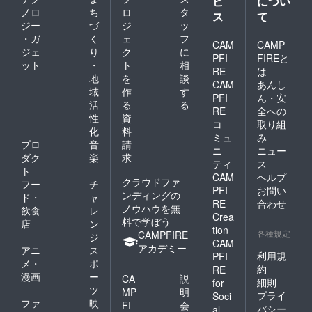
ビ
につい
ノロ
ち
ロ
タ
ス
て
ジー
づ
ジ
ッ
・ガ
く
ェ
フ
CAM
CAMP
ジェ
り
ク
に
PFI
FIREと
ット
・
ト
相
RE
は
地
を
談
CAM
あんし
域
作
す
PFI
ん・安
活
る
る
RE
全への
性
資
コ
取り組
化
料
ミュ
み
プロ
音
請
ニ
ニュー
ダク
楽
求
ティ
ス
ト
CAM
ヘルプ
クラウドファ
フー
チ
PFI
お問い
ンディングの
ド・
ャ
RE
合わせ
ノウハウを無
飲食
レ
Crea
料で学ぼう
店
ン
tion
各種規定
CAMPFIRE
ジ
CAM
アカデミー
アニ
ス
利用規
PFI
メ・
ポ
約
RE
漫画
ー
CA
説
細則
for
ツ
MP
明
プライ
Soci
ファ
映
FI
会
バシー
al