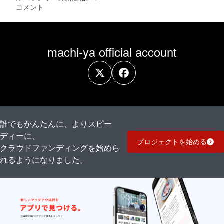
本体の
より出
イスが
コメント
販売予
荷時期
必要な
定価格
が遅れ
場合
に対す
る場合
は、
るもの
があり
CAMPF
です。
ます。
IREメッ
machi-ya official account
※適格請
セージ
求書発
にて実
行事業
行者に
者登録
直接お
番号：
問い合
あり
わせく
（適格
ださ
請求書
い）
発行事
業者登
誰でもかんたんに、よりスピー
録番号
ディーに、
の記載
プロジェクトを始める
のある
クラウドファンディングを始めら
インボ
れるようになりました。
イスが
必要な
場合
は、
CAMPF
IREメッ
セージ
にて実