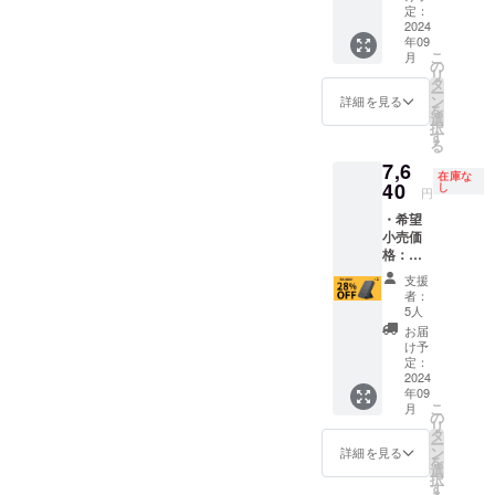
なる可
語取扱
e互換ス
定：
がござ
場合、
能性に
説明書
2024
テッ
いま
正規販
ついて
年09
及び商
カー×2
す。 ※
売価格
は、保
こ
月
品到着
※ リ
の
デザイ
が販売
証対象
リ
後1ヶ月
ターン
タ
ン・仕
予定価
外とさ
ー
間の交
価格は
ン
様は変
詳細を見る
格より
せてい
を
換保証
送料・
選
更にな
下がる
ただき
択
付き ・
消費税
す
る可能
可能性
ます。
る
スタン
込みの
性もご
もござ
iOSの
7,6
ド型モ
価格で
ざいま
いま
在庫な
アップ
バイル
40
す。 ※
し
す。ご
す。 ※
円
デート
バッテ
ご注文
了承く
ご注文
や
・希望
リー
状況製
ださ
状況、
iTunes
小売価
「Mag
造工程
い。 ※
使用部
経由の
格：
Stand
上の都
皆様の
材の供
リカバ
11,240
Mini」
合等に
ご支援
給状
支援
リ等で
円(税込)
×1 ・
より出
により
者：
況、製
の動作
より
【購入
荷時期
5人
量産効
造工程
につい
28%OF
特典】
が遅れ
率が向
お届
上の都
ては保
F ※日本
MagSaf
ること
け予
上した
合等に
証いた
語取扱
e互換ス
定：
がござ
場合、
より出
しかね
説明書
2024
テッ
いま
正規販
荷時期
ます。
年09
及び商
カー×1
す。 ※
売価格
が遅れ
こ
何卒ご
月
品到着
※ リ
の
デザイ
が販売
る場合
リ
理解い
後1ヶ月
ターン
タ
ン・仕
予定価
があり
ー
ただけ
間の交
価格は
ン
様は変
詳細を見る
格より
ます。
を
ますよ
換保証
送料・
選
更にな
下がる
※適格請
択
うよろ
付き ・
消費税
す
る可能
可能性
求書発