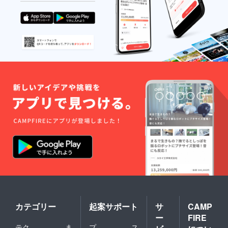
行者に
直接お
問い合
わせく
ださ
い）
カテゴリー
起案サポート
サ
CAMP
ー
FIRE
テク
ま
プ
ス