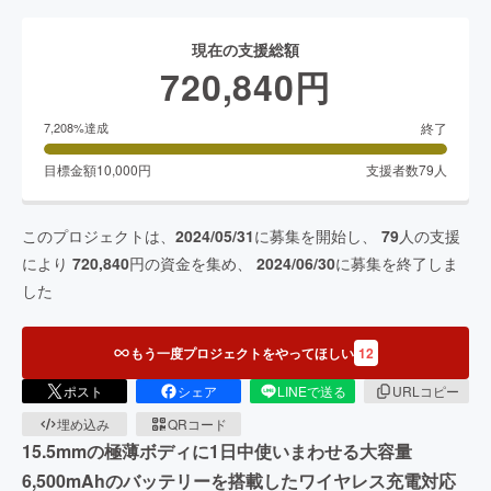
現在の支援総額
720,840
円
終了
7,208
%達成
目標金額
10,000
円
支援者数
79
人
このプロジェクトは、
2024/05/31
に募集を開始し、
79
人の支援
により
720,840
円の資金を集め、
2024/06/30
に募集を終了しま
した
もう一度プロジェクトをやってほしい
12
ポスト
シェア
LINEで送る
URLコピー
埋め込み
QRコード
15.5mmの極薄ボディに1日中使いまわせる大容量
6,500mAhのバッテリーを搭載したワイヤレス充電対応