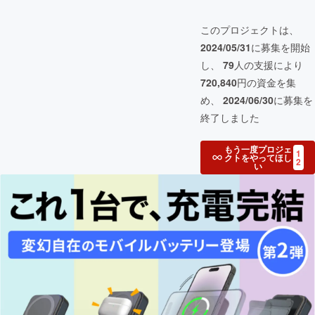
このプロジェクトは、
2024/05/31
に募集を開始
し、
79
人の支援により
720,840
円の資金を集
め、
2024/06/30
に募集を
終了しました
もう一度プロジェ
1
クトをやってほし
2
い