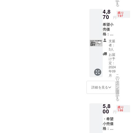
した多
在ご使
す
る
機能
用の端
4,8
ポーチ
末がワ
残り
「MAR
70
イヤレ
197
円
US」 ■
ス充電
希望小
カラー :
対応対
売価
ブラッ
応ス
格：
ク ■サ
マート
6,090円
イズ
フォン
支援
（税
（約）
かご確
者：
込）よ
：
認の上
3人
り
250*13
お買い
お届
20％OF
0*60m
求め下
け予
F
m ■材
定：
さい。
Lightnin
2024
質：耐
・
年09
g、
水性ポ
MagSaf
こ
月
Micro-
リエス
の
eステッ
リ
USB、
テル ■
タ
カー×1
ー
Type-C
ファス
ン
※ リ
詳細を見る
を
端子が
ナー :
選
ターン
択
内臓さ
YKK製
す
価格は
る
れた端
■セット
送料・
5,8
子を統
内容：
消費税
残り
一する
00
多機能
198
込みの
円
スマー
ポーチ
価格で
・希望
トケー
「MAR
す。 ※
小売価
ブルシ
US」×1
割引率
格：
リーズ
※ご注文
は製品
7,250