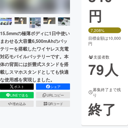
円
まちづくり・地域活性化
CAMPFIRE for Social Good
CAMPFIRE Creation
7,208%
15.5mmの極薄ボディに1日中使い
CAMPFIREふるさと納税
machi-ya
コミュニティ
目標金額は10,000
まわせる大容量6,500mAhのバッ
円
テリーを搭載したワイヤレス充電
対応モバイルバッテリーです。本
支援者数
79
人
体の背面には折畳式スタンドを搭
載しスマホスタンドとしても快適
な使用感を実現しました。
ポスト
シェア
募集終了まで残
り
LINEで送る
URLコピー
終了
埋め込み
QRコード