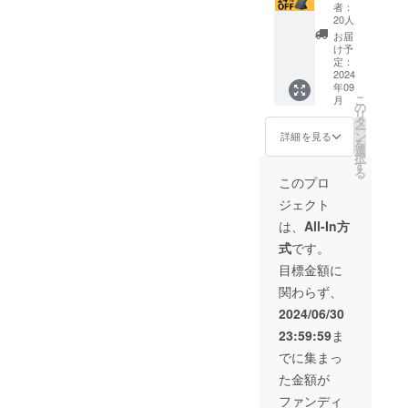
と、端
円(税込)
×1 ・
より出
により
者：
況、製
録番号
子が変
より
【購入
荷時期
20人
量産効
造工程
の記載
形、ま
24%OF
特典】
が遅れ
率が向
お届
上の都
のある
たは破
F ※日本
MagSaf
ること
け予
上した
合等に
インボ
損する
語取扱
e互換ス
定：
がござ
場合、
より出
イスが
恐れが
説明書
2024
テッ
いま
正規販
荷時期
必要な
年09
ござい
及び商
カー×1
す。 ※
売価格
が遅れ
場合
こ
月
ます。
品到着
※ リ
の
デザイ
が販売
る場合
は、
リ
※商品の
後1ヶ月
ターン
タ
ン・仕
予定価
があり
CAMPF
ー
色はモ
間の交
価格は
ン
様は変
詳細を見る
格より
ます。
IREメッ
を
ニター
換保証
送料・
選
更にな
下がる
※適格請
セージ
択
の具合
付き ・
消費税
す
る可能
可能性
求書発
にて実
る
で実物
スタン
込みの
性もご
このプロ
もござ
行事業
行者に
と若干
ド型モ
価格で
ざいま
いま
者登録
直接お
ジェクト
異なる
バイル
す。 ※
す。ご
す。 ※
番号：
問い合
場合が
バッテ
ご注文
了承く
は、
All-In方
ご注文
あり
わせく
ござい
リー
状況製
ださ
状況、
（適格
ださ
式
です。
ます。
「Mag
造工程
い。 ※
使用部
請求書
い）
予めご
Stand
上の都
皆様の
目標金額に
材の供
発行事
了承下
Mini」
合等に
ご支援
給状
業者登
関わらず、
さい。
×1 ・
より出
により
況、製
録番号
※デザイ
【購入
荷時期
量産効
2024/06/30
造工程
の記載
ン、仕
特典】
が遅れ
率が向
上の都
のある
23:59:59
ま
様等に
MagSaf
ること
上した
合等に
インボ
つきま
e互換ス
がござ
場合、
でに集まっ
より出
イスが
して
テッ
いま
正規販
荷時期
必要な
た金額が
は、予
カー×1
す。 ※
売価格
が遅れ
場合
告なく
※ リ
デザイ
が販売
ファンディ
る場合
は、