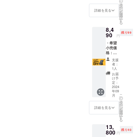
の
内容：
い。 ※
リ
後1ヶ月
ござい
タ
巻取り
皆様の
ー
間の交
ます。
ン
ケーブ
詳細を見る
ご支援
を
換保証
※ リ
選
ル「キ
により
択
付き ・
ターン
す
メラ
量産効
る
スタン
価格は
ケーブ
率が向
8,4
ド型モ
送料・
ル」×1
上した
残り99
バイル
90
消費税
円
場合、
バッテ
込みの
正規販
・希望
リー
価格で
マグ
売価格
小売価
「Mag
す。 ※
ネット
が販売
格：
Stand
割引率
端子
予定価
11,240
Mini」
は製品
(Lightni
支援
格より
円(税込)
×1 ・
本体の
ng端子
者：
下がる
より
【購入
販売予
1人
×1、
可能性
20%OF
特典】
定価格
Micro-
お届
もござ
F ※日本
MagSaf
に対す
け予
USB端
いま
語取扱
e互換ス
定：
るもの
子×1、
す。 ※
説明書
2024
テッ
です。
Type-C
ご注文
年09
及び商
カー×1
端子×1)
状況、
こ
月
品到着
※ リ
の
■備考：
使用部
リ
後1ヶ月
ターン
タ
※Lightni
材の供
ー
間の交
価格は
ン
詳細を見る
ng対応
給状
を
換保証
送料・
選
のマグ
況、製
択
付き ・
消費税
す
ネット
造工程
る
スタン
込みの
端子は
上の都
13,
ド型モ
価格で
現時点
合等に
残り40
バイル
800
す。 ※
でApple
円
より出
バッテ
ご注文