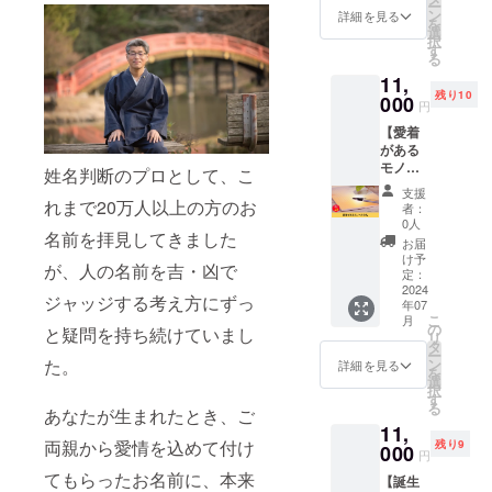
書籍が
ー
きる権
す。 ※
ン
ただき
詳細を見る
発行さ
を
利で
日程は
選
ます。
れる限
択
す。 開
メール
す
※こちら
り掲載
る
催日時
で調整
の権利
いたし
11,
は8月〇
させて
の有効
ます。
残り10
日〇時
000
いただ
期限は
書籍
円
から2時
きま
2024年
「自分
【愛着
間を予
す。 ※
7月から
の名前
がある
定して
所要時
1年間で
を愛す
モノへ
おりま
間は30
姓名判断のプロとして、こ
す。
る力」
の命
す。 著
分で
をお送
支援
名】 姓
者の龍
れまで20万人以上の方のお
す。 ※
者：
りさせ
名判断
庵真
オンラ
0人
ていた
名前を拝見してきました
を20万
（りゅ
インの
お届
だきま
人超と
う あん
参加方
け予
す。 ※
が、人の名前を吉・凶で
向き
しん）
定：
法は
書籍は
合って
2024
が書籍
メール
メール
ジャッジする考え方にずっ
年07
きた経
出版ま
にてお
にてお
こ
月
験があ
での道
の
送りさ
と疑問を持ち続けていまし
送りさ
リ
る龍 庵
のりや
タ
せてい
せてい
ー
真
大変
ン
た。
ただき
詳細を見る
ただき
を
（りゅ
だった
選
ます。
ます。
択
う あん
ことを
す
※こちら
る
しん）
あなたが生まれたとき、ご
赤裸々
の権利
11,
があな
に話を
の有効
両親から愛情を込めて付け
残り9
たが愛
000
させて
期限は
円
着を
いただ
2024年
てもらったお名前に、本来
【誕生
持って
きま
7月から