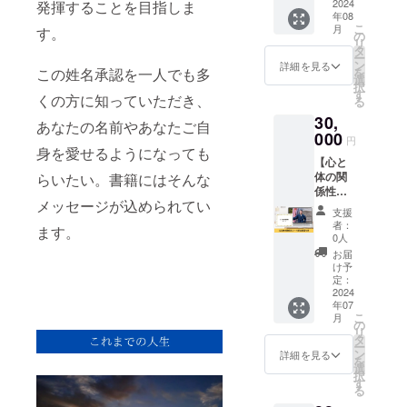
スポン
2024
発揮することを目指しま
で、夏
なるか
当日参
年08
サーに
休み最
らで
加され
こ
月
す。
なれる
後の
の
す。 ※
なくて
リ
権利で
日。皆
タ
命名に
も返金
ー
す。 書
さん主
ン
ついて
詳細を見る
はでき
を
この姓名承認を一人でも多
籍にあ
題に追
選
はメー
ませ
択
なたの
われ、
す
ルでや
ん。
くの方に知っていただき、
る
会社の
「それ
り取り
30,
お名前
どころ
させて
あなたの名前やあなたご自
とHPの
000
じゃな
いただ
円
リンク
い！」
身を愛せるようになっても
きま
【心と
を企業
という
す。
体の関
らいたい。書籍にはそんな
スポン
孤独な
係性
サーと
日でし
メッセージが込められてい
シート
して掲
た。
支援
解説動
載いた
よって8
者：
ます。
画付
しま
月31日
0人
き】 心
す。 ※
を、
お届
と体の
掲載内
「自己
け予
関係性
容は
定：
承認の
シート
2024
メール
日」と
年07
をメー
にて調
定めま
こ
月
ルにて
整させ
の
した。
リ
お送り
ていた
タ
祝日で
ー
させて
だきま
ン
も何で
詳細を見る
を
いただ
す。 ※
選
もな
択
きま
ネット
す
い、私
る
す。 姓
ワーク
だけの