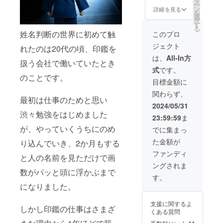
せてい
タ
ー
ていた
る龍 庵
ただき
ン
詳細を見る
を
だきま
真
ます。
選
択
す。 ※
（りゅ
※こちら
す
る
オンラ
う あん
の権利
姓名判断の世界に初めて触
このプロ
インの
しん）
の有効
ジェクト
参加方
のシー
れたのは20代の頃、印鑑を
期限は
法は
クレッ
2024年
は、
All-In方
扱う会社で働いていたとき
メール
トセミ
7月から
式
です。
にてお
ナーを
1年間で
のことです。
送りさ
開催で
す。 ※
目標金額に
せてい
きる権
効能は
関わらず、
ただき
利で
確約す
最初は仕事のためと思い
ます。
す。 ご
るもの
2024/05/31
※こちら
自身の
ではあ
渋々勉強をはじめました
23:59:59
ま
の権利
セミ
りませ
の有効
ナーと
が、やっていくうちにのめ
ん。
でに集まっ
期限は
コラボ
た金額が
り込んでいき、2か月もする
2024年
開催す
7月から
ること
ファンディ
と人の名前を見ただけで画
1年間で
も可能
ングされま
す。
です。
数がパッと頭に浮かぶまで
あなた
す。
の指定
になりました。
する場
所で龍
支援に関するよ
庵真
しかし印鑑の仕事はさまざ
くある質問
（りゅ
う あん