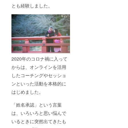
す。 ※
とも経験しました。
会場の
確保は
支援者
さまで
お願い
いたし
ます。
※有効期
限は、
2024年
7月～
2020年のコロナ禍に入って
2025年
6月まで
からは、オンラインを活用
です。
したコーチングやセッショ
ンといった活動を本格的に
はじめました。
「姓名承認」という言葉
は、いろいろと思い悩んで
いるときに突然出てきたも