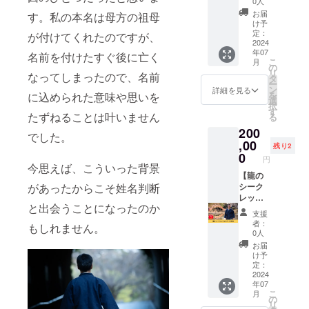
ンにて
画を見
0人
信じ
を20万
鑑定
ながら
お届
す。私の本名は母方の祖母
る」こ
人超と
後、
図解
け予
とにな
向き
メール
定：
シート
が付けてくれたのですが、
り得ま
合って
2024
にて結
を確認
す。 ※
年07
きた経
名前を付けたすぐ後に亡く
果をお
してい
命名の
こ
月
験があ
送りさ
の
ただけ
詳細は
リ
なってしまったので、名前
る龍 庵
せてい
タ
れば、
メール
ー
真
ただき
ン
心と体
詳細を見る
で打合
を
に込められた意味や思いを
（りゅ
ます。
選
の関係
せさせ
択
う あん
※鑑定時
す
性の理
ていた
たずねることは叶いません
る
しん）
間は2時
解が深
だきま
200
の潜在
間で
まると
でした。
す。
意識解
,00
す。 ※
思いま
残り2
放セッ
日程は
0
す。 ※
円
ション
メール
今思えば、こういった背景
解説動
を受け
【龍の
にて調
画も
があったからこそ姓名判断
ること
シーク
整させ
メール
ができ
レット
ていた
にてお
と出会うことになったのか
る権利
セミ
だきま
送りさ
支援
です。
ナー開
す。 ※
せてい
者：
もしれません。
※鑑定時
催権】
オンラ
ただき
0人
間は2時
姓名判
インの
ます。
お届
間で
断を20
参加方
※動画の
け予
す。 ※
万人超
法は
定：
収録時
日程は
と向き
2024
メール
間は約6
年07
メール
合って
にてお
時間で
こ
月
にて調
きた経
送りさ
の
す。
リ
整させ
験があ