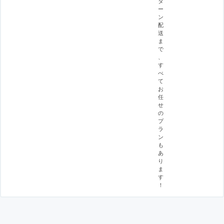
タ
ー
ン
配
送
ま
で
、
す
べ
て
お
任
せ
の
プ
ラ
ン
も
あ
り
ま
す
！