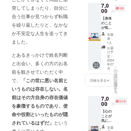
権利と
するお
7,0
電子書
名前の
突してしまったり、自分に
残り9
籍の
00
掲載は
円
セット
できま
合う仕事が見つからず転職
【身体
です。
せん。
のこと
書籍に
※掲載す
を繰り返したりと、なかな
が気に
支援者
るお名
なる方
か不安定な人生を送ってき
として
前は備
支援
向けお
お名前
考欄に
者：
ました。
悩み相
を掲載
必ず正
1人
談】 龍
させて
確にご
お届
庵真
いただ
記入く
け予
とあるきっかけで姓名判断
（りゅ
きま
定：
ださ
う あん
2024
す。 書
い。 ※
と出会い、多くの方のお名
年07
しん）
籍であ
文字数
こ
月
がオン
なたの
の
は最大8
前を観させていただく中
リ
ライン
お名前
タ
文字ま
ー
であな
をPRで
で、
「この世に悪い名前と
ン
でとな
詳細を見る
を
たのお
きま
選
りま
択
いうものは存在しない。名
悩みを
す。 ※
す
す。 ※
る
聞きま
ニック
こちら
前はその方自身の存在価値
7,0
す。 姓
ネーム
のリ
残り10
名判断
00
での掲
ターン
円
を象徴するものであり、使
を20万
載も可
に法人
【心の
人超と
能で
名の記
命や役割といったものが隠
ことが
向き
す。 ※
載はで
気にな
合って
公序良
されているはずだ」
という
きませ
る方向
きた経
俗に反
ん。 ※
支援
けお悩
験があ