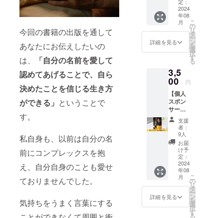
の個人
定：
と考えてお
スポン
2024
年08
り、
サーに
こ
月
なれる
の
理想を讃え
リ
今回の書籍の出版を通して
権利で
タ
認め合う感
ー
す。 書
ン
詳細を見る
あなたにお伝えしたいの
を
籍に支
動世界
選
択
援者と
す
をどうして
は、
「自分の名前を愛して
る
してお
も創りたく
3,5
名前を
認めてあげることで、自ら
掲載さ
00
て今を生き
円
せてい
決めたことを信じる生き方
ています。
【個人
ただき
スポン
ができる」
ということで
ます。
サーと
書籍で
どうぞよろ
す。
電子書
あなた
支援
しくお願い
籍の
のお名
者：
セッ
前をPR
いたしま
9人
私自身も、以前は自分の名
ト】 書
できま
お届
す。
籍「自
す。 ※
け予
前にコンプレックスを抱
分の名
ニック
定：
前を愛
2024
ネーム
え、自分自身のことも愛せ
年08
する
での掲
こ
月
力」の
ておりませんでした。
載も可
の
リ
個人ス
能で
タ
ー
ポン
す。 ※
ン
詳細を見る
を
気持ちをうまく言葉にする
サーに
公序良
選
択
なれる
俗に反
す
る
ことができなくて周囲と衝