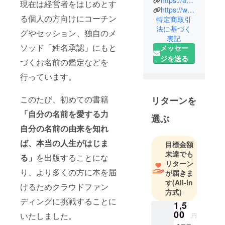
https://ameblo.jp/s-agentman
横浜市在住
現在は経営者をはじめとす
https://www.tiktok.com/@ryu_anshin
です。
る個人の方向けにコーチン
特定商取引
法に基づく
グやセッション、独自のメ
姓名判断を
表記
ソッド「姓名承認」にもと
確実に20万
メッセー
人超と向き
ジを送る
づくお名前の鑑定などを
合ってきた
行っています。
経験があり
名刺交換と
このたび、初めての書籍
リターンを
ほぼ瞬時に
「自分の名前を愛する力
画数が解説
選ぶ
付きで浮か
自分の名前の由来を知れ
び上がって
ば、本当の人生がはじま
目標金額
きてしまい
未達でも
る」
を出版することにな
ます。
リターン
り、より多くの方に本を届
が届きま
吉凶を表面
す
(All-in
けるためクラウドファン
的に評する
方式)
ディングに挑戦することに
姓名判断が
1,5
嫌いでもあ
00
いたしました。
円
り