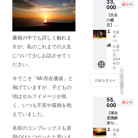
33,
名判断
販売ま
記念日
残り19
を20万
000
たは企
です。
円
人超と
業イ
こだ
【氏名
向き
メージ
わって
の鑑
合って
が相違
いるポ
定】 姓
きた経
する場
イント
名判断
験があ
合等、
で、
支援
を20万
る龍 庵
お断り
「自ら
者：
書籍の中でも詳しく触れま
人超と
真
させて
1人
決めた
向き
（りゅ
すが、私のこれまでの人生
いただ
ことを
お届
合って
う あん
く場合
け予
信じる
きた経
について少しお話させてく
しん）
定：
があり
生き
験があ
2024
が膨大
ます。
方」を
ださい。
年07
る龍 庵
な時間
お断り
奨励し
こ
月
真
をかけ
の
させて
ていま
リ
（りゅ
て見つ
タ
いただ
す。 も
今でこそ「Mr.存在価値」と
ー
う あん
けた心
ン
た場合
詳細を見る
し最悪
を
しん）
と体の
選
は返金
だと考
掲げていますが、子どもの
択
のオン
関係性
す
対応さ
えてい
る
ライン
につい
せてい
頃はセルフイメージが低
るな
55,
氏名鑑
ての図
ただき
ら、自
残り10
定を受
000
く、いつも不安や孤独を抱
解シー
ます。
ら記念
円
けるこ
トをお
※書籍出
日と定
【潜在
えていました。
とがで
送りさ
版され
めるこ
意識解
きる権
せてい
る限り
とで
放セッ
利で
ただき
掲載い
「自ら
名前のコンプレックスも原
ショ
す。 オ
ます。
たしま
決めた
支援
ン】 姓
ンライ
解説動
す。
者：
ことを
因のひとつだったと思いま
名判断