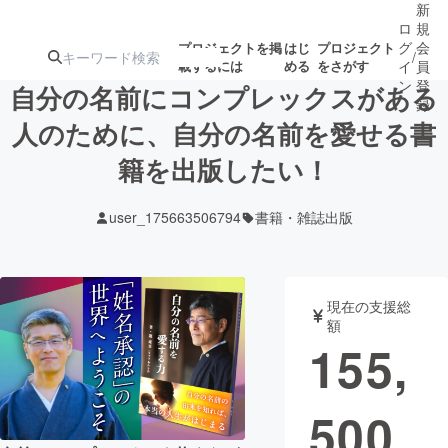
新
ロ
規
グ
会
プロジェクトを掲
はじ
プロジェクト
/
載するには
める
をさがす
イ
員
ン
登
自分の名前にコンプレックスがある
録
人のために、自分の名前を愛せる書
籍を出版したい！
人気のプロ
注目のリ
注目の新着プロ
募集終了が近いプ
もうすぐ公開
ジェクト
ターン
ジェクト
ロジェクト
されます
user_175663506794
書籍・雑誌出版
アート・写真
音楽
現在の支援総
テクノロジー・ガジェット
ゲーム・サ
額
155,
映像・映画
書籍・雑誌
500
ビジネス・起業
チャレンジ