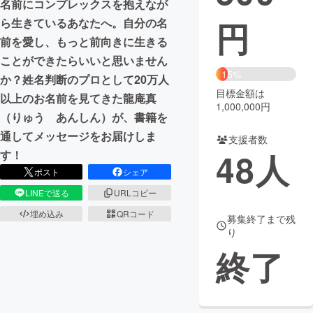
名前にコンプレックスを抱えなが
円
ら生きているあなたへ。自分の名
まちづくり・地域活性化
前を愛し、もっと前向きに生きる
ことができたらいいと思いません
CAMPFIRE for Social Good
CAMPFIRE Creation
15%
か？姓名判断のプロとして20万人
CAMPFIREふるさと納税
machi-ya
コミュニティ
目標金額は
以上のお名前を見てきた龍庵真
1,000,000円
（りゅう あんしん）が、書籍を
通してメッセージをお届けしま
支援者数
48
人
す！
ポスト
シェア
LINEで送る
URLコピー
埋め込み
QRコード
募集終了まで残
り
終了