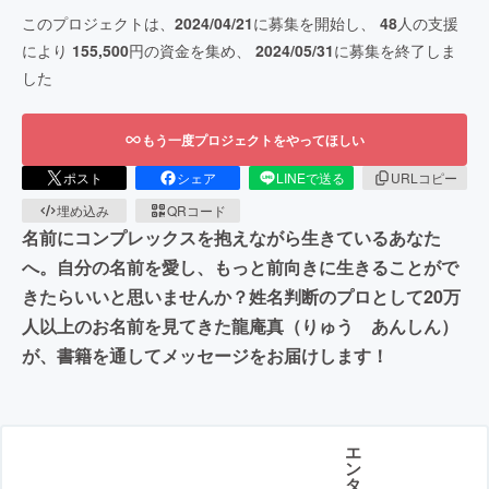
このプロジェクトは、
2024/04/21
に募集を開始し、
48
人の支援
により
155,500
円の資金を集め、
2024/05/31
に募集を終了しま
した
もう一度プロジェクトをやってほしい
ポスト
シェア
LINEで送る
URLコピー
埋め込み
QRコード
名前にコンプレックスを抱えながら生きているあなた
へ。自分の名前を愛し、もっと前向きに生きることがで
きたらいいと思いませんか？姓名判断のプロとして20万
人以上のお名前を見てきた龍庵真（りゅう あんしん）
が、書籍を通してメッセージをお届けします！
エ
ン
タ