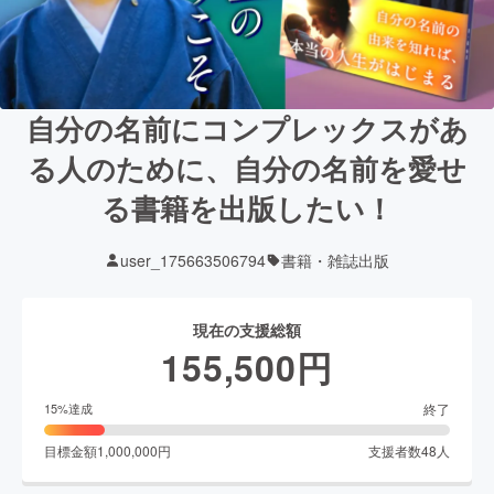
自分の名前にコンプレックスがあ
る人のために、自分の名前を愛せ
る書籍を出版したい！
user_175663506794
書籍・雑誌出版
現在の支援総額
155,500
円
終了
15
%達成
目標金額
1,000,000
円
支援者数
48
人