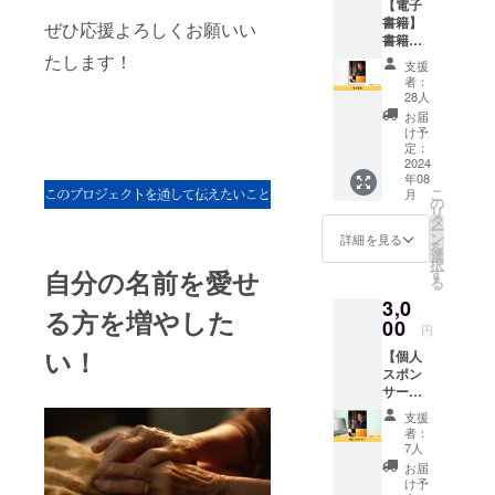
【電子
仕事にしよ
書籍】
ぜひ応援よろしくお願いい
書籍
うとは微塵
「自分
たします！
支援
も考えきれ
の名前
者：
を愛す
ませんでし
28人
る力」
お届
た。
をお送
け予
りさせ
定：
ていた
2024
「姓名承
年08
だきま
認」という
こ
月
す。 ※
の
リ
造語を思い
書籍は
タ
ー
メール
ン
つき、
詳細を見る
を
にてお
選
世界観がま
択
送りさ
自分の名前を愛せ
す
る
せてい
るっきり変
3,0
ただき
わりまし
る方を増やした
ます。
00
円
た。
い！
【個人
スポン
秘められた
サー】
書籍
天才性（本
支援
「自分
者：
質魅力）を
の名前
7人
発掘する
を愛す
お届
る力」
ことを趣味
け予