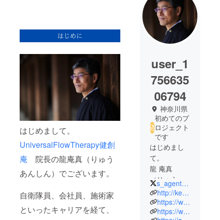
user_1
756635
06794
神奈川県
初めてのプ
ロジェクト
はじめまして。
です
UniversalFlowTherapy健創
はじめまし
て。
庵
院長の龍庵真（りゅう
龍 庵真
あんしん）でございます。
（りゅう あ
s_agentman
んしん）
http://kensoan.com
自衛隊員、会社員、施術家
です。
https://www.facebook.com/universal.flow1071877/
といったキャリアを経て、
https://www.instagram.com/s.agentman