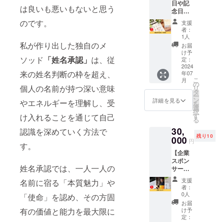
日や記
いる品
す。 ぜ
1年間で
は良いも悪いもないと思う
念日へ
に命名
ひご参
す。
の命
させて
加くだ
のです。
支援
名】 姓
いただ
さい。
者：
名判断
きま
交流会
1人
を20万
す。 愛
私が作り出した独自のメ
は横浜
お届
人超と
着があ
市内を
け予
向き
ソッド
「姓名承認」
は、従
るモノ
定：
予定し
合って
2024
に名前
ており
来の姓名判断の枠を超え、
年07
きた経
をつけ
ます。
こ
月
験があ
ること
の
※開催場
個人の名前が持つ深い意味
リ
る龍 庵
で、よ
タ
所など
ー
真
り「そ
ン
の詳細
詳細を見る
やエネルギーを理解し、受
を
（りゅ
れ」を
選
は購入
択
う あん
大切に
す
者に
け入れることを通じて自己
る
しん）
扱える
メール
30,
があな
認識を深めていく方法で
ように
にてお
残り10
たの誕
000
なれま
送りさ
円
す。
生日や
す。 な
せてい
【企業
記念日
ぜなら
ただき
スポン
に命名
「そ
ます。
姓名承認では、一人一人の
サー】
させて
れ」に
※会場ま
書籍
いただ
生命を
での交
支援
名前に宿る「本質魅力」や
「自分
きま
吹き込
通費は
者：
の名前
す。 私
み、
0人
別途必
「使命」を認め、その方固
を愛す
の場合8
「そ
要にな
お届
る力」
月31日
れ」で
け予
有の価値と能力を最大限に
りま
の企業
生まれ
定：
はなく
す。 ※