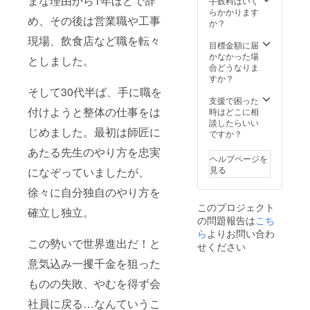
まな理由から1年ほどで辞
手数料はいく
しん）
らかかります
め、その後は営業職や工事
が90分
か？
のセミ
現場、飲食店など職を転々
ナーを
目標金額に届
実施さ
かなかった場
としました。
せてい
合どうなりま
ただき
すか？
ます。
そして30代半ば、手に職を
※詳細は
支援で困った
メール
付けようと整体の仕事をは
時はどこに相
にて調
談したらいい
じめました。最初は師匠に
整いた
ですか？
しま
あたる先生のやり方を忠実
す。 ※
ヘルプページを
横浜近
見る
になぞっていましたが、
郊は交
通費不
徐々に自分独自のやり方を
要です
このプロジェクト
がそれ
確立し独立。
の問題報告は
こち
以外は
必要に
ら
よりお問い合わ
この勢いで世界進出だ！と
応じて
せください
実費交
意気込み一攫千金を狙った
通費宿
泊費を
ものの失敗、やむを得ず会
ご負担
いただ
社員に戻る…なんていうこ
きま