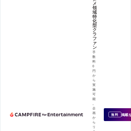
メ
領
域
特
化
型
ク
ラ
フ
ァ
ン
手
数
料
0
円
か
ら
実
施
可
能
。
企
画
掲載
無料
か
ら
リ