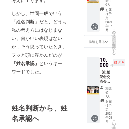
考えに至ります。
するお
書籍が
者：
み相
る龍が
名前の
0人
発行さ
談】 龍
しっか
掲載は
れる限
お届
しかし、世間一般でいう
庵真
りあな
できま
け予
り掲載
（りゅ
たのお
定：
せん。
いたし
「姓名判断」だと、どうも
う あん
2024
悩みを
※掲載す
ます。
年07
しん）
聞かせ
るお名
私の考え方にはなじまな
こ
月
がオン
ていた
の
前は備
リ
ライン
だきま
タ
考欄に
い。何かいい表現はない
ー
であな
す。 ※
ン
必ず正
詳細を見る
を
たのお
日程は
選
か…そう思っていたとき、
確にご
択
悩みを
メール
す
記入く
る
聞きま
フッと頭に浮かんだのが
で調整
ださ
10,
す。 姓
させて
い。 ※
「姓名承認」
というキー
残り19
名判断
000
いただ
文字数
円
を20万
きま
は最大8
ワードでした。
【出版
人超と
す。 ※
文字ま
記念交
向き
所要時
でとな
流会参
合って
間は30
りま
加権】
きた経
分で
す。 ※
支援
書籍
験があ
す。 ※
こちら
者：
「自分
る龍が
オンラ
1人
のリ
の名前
しっか
インの
ターン
お届
を愛す
りあな
参加方
け予
姓名判断から、姓
に法人
る力」
たのお
定：
法は
名の記
の出版
2024
悩みを
メール
載はで
名承認へ
年08
記念交
聞かせ
にてお
きませ
こ
月
流会に
ていた
の
送りさ
ん。 ※
リ
参加で
だきま
タ
せてい