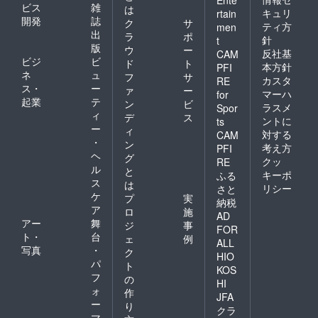
Ente
（左記
ビス
雑
は
は目安
キュリ
rtain
開発
誌
ク
サ
です）
ティ方
men
出
【野菜
ラ
ポ
針
t
ジュー
版
ウ
ー
反社基
CAM
ス】 ・
ビジ
ビ
ド
ト
本方針
PFI
野菜
ネ
ュ
フ
サ
カスタ
ミック
RE
ス・
ー
ァ
ー
ス濃縮
マーハ
for
起業
テ
ジュー
ン
ビ
ラスメ
Spor
ス
ィ
デ
ス
ントに
ts
190g（
ー
ィ
対する
CAM
長期保
・
ン
考え方
PFI
存対応
ヘ
グ
５年
クッ
RE
ル
と
間）
キーポ
ふる
ス
２本
は
リシー
さと
［詳
ケ
プ
実
納税
細］
ア
ロ
施
AD
名
アー
舞
ジ
事
称：野
FOR
ト・
台
ェ
例
菜ミッ
ALL
写真
・
クス濃
ク
HIO
縮
パ
ト
KOS
ジュー
フ
の
HI
ス
ォ
作
原材料
JFA
ー
り
名：別
クラ
マ