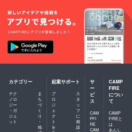
ディラ
イト
１個 ・
ポリ塩
化ビニ
ル粘着
テー
プ
0.2mm
×19mm
×10m
【乾電
池】 ・
単３形
アルカ
リ乾電
池 ８
本セッ
カテゴリー
起案サポート
サ
CAMP
ト 【ポ
ー
FIRE
リ袋】
テク
ま
プ
ス
ビ
につい
・縦
ノロ
ち
ロ
タ
40cm×
ス
て
横
ジー
づ
ジ
ッ
30cm
・ガ
く
ェ
フ
CAM
CAMP
３０枚
ジェ
り
ク
に
【水】
PFI
FIREと
ット
・
ト
相
・５０
RE
は
地
を
談
０
CAM
あんし