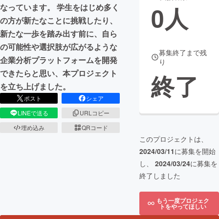
0
人
なっています。 学生をはじめ多く
まちづくり・地域活性化
の方が新たなことに挑戦したり、
新たな一歩を踏み出す前に、自ら
の可能性や選択肢が広がるような
CAMPFIRE for Social Good
CAMPFIRE Creation
募集終了まで残
企業分析プラットフォームを開発
り
CAMPFIREふるさと納税
machi-ya
コミュニティ
できたらと思い、本プロジェクト
終了
を立ち上げました。
ポスト
シェア
LINEで送る
URLコピー
埋め込み
QRコード
このプロジェクトは、
2024/03/11
に募集を開始
し、
2024/03/24
に募集を
終了しました
もう一度プロジェク
トをやってほしい