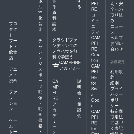
ml（長
域
作
す
PFI
ん・安
期保存
活
る
る
RE
全への
対応７
性
資
コ
取り組
年
化
料
間）
ミュ
み
プロ
音
請
２本
ニ
ニュー
ダク
楽
求
［詳
ティ
ス
細］
ト
CAM
ヘルプ
名
クラウドファ
フー
チ
PFI
お問い
称：ナ
ンディングの
ド・
ャ
チュラ
RE
合わせ
ノウハウを無
飲食
レ
ルミネ
Crea
料で学ぼう
店
ン
ラル
tion
各種規定
CAMPFIRE
ウォー
ジ
CAM
ター
アカデミー
アニ
ス
利用規
PFI
原
メ・
ポ
約
材料
RE
漫画
ー
CA
説
名：水
細則
for
ツ
（鉱
MP
明
プライ
Soci
水）
ファ
映
FI
会
バシー
al
内
ッ
像
RE
・
ポリ
Goo
容量：
ショ
・
ア
相
シー
d
500ml
ン
映
カ
談
賞
特定商
CAM
画
デ
会
味期
取引法
PFI
ゲー
書
限：
ミ
に基づ
RE
2031年
ム・
籍
ー
く表記
for
11月
サー
・
と
情報セ