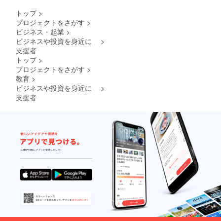
セット
・水の
トップ
>
いらな
プロジェクトをさがす
>
いシャ
ビジネス・起業
>
ン
プー
ビジネスや投資を身近に
>
１個 ・
支援者
ポケッ
トップ
>
ト
プロジェクトをさがす
>
ティッ
教育
>
シュ
ビジネスや投資を身近に
>
２０枚
（１０
支援者
組）×６
コパッ
ク ・保
湿
ウェッ
ト
ティッ
シュ
２８枚
入 【工
具】 ・
作業用
手袋
１組 ・
ハン