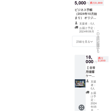
5,000
円
残り3,000
ビジネス手帳
（2024年10月始
まり） オリジナ
ル冊子「事業
支援者：0人
家・投資家の視
お届け予定：
点」（内容につ
こ
2024年09月
の
いてはビジネ
リ
タ
ス・経営・企業
ー
ン
分析法等）
詳細を見る
を
選
択
す
る
18,
残り
000
2,000
円
【 非常
用備蓄
ケース
（Emer
支援
gency
者：
Stockpi
0人
le
お届
Case）
け予
】 １
定：
人１
2024
年05
台、職
こ
月