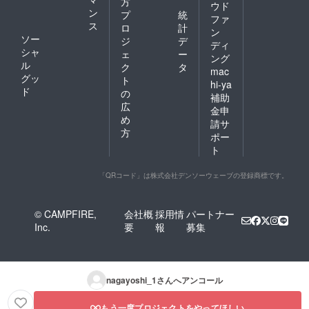
写真参
方
ウド
照
ン
プ
統
ファ
内容
ス
ロ
計
ン
量：
ソー
ジ
デ
ディ
190g
シャ
ェ
ー
賞
ング
ル
ク
タ
味期
mac
グッ
限：
ト
hi-ya
2029年
ド
の
補助
7月（左
広
金申
記は目
め
安で
請サ
方
す）
ポー
【非常
ト
食】 ・
携帯お
「QRコード」は株式会社デンソーウェーブの登録商標です。
にぎり
鮭（長
期保存
対応５
© CAMPFIRE,
会社概
採用情
パートナー
年間）
Inc.
要
報
募集
２個
［詳
細］
名
称：ア
nagayoshi_1
さんへアンコール
ルファ
米
もう一度プロジェクトをやってほしい