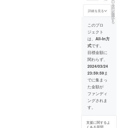
場や自
の
リ
宅に置
タ
ー
いてお
ン
詳細を見る
を
けば安
選
択
心。
す
る
被災し
このプロ
た際に
ジェクト
会社に
泊まる
は、
All-In方
こと
式
です。
や、歩
いて自
目標金額に
宅まで
関わらず、
帰るこ
とを想
2024/03/24
定した
23:59:59
ま
アイテ
ムを取
でに集まっ
り揃え
た金額が
ていま
す。 備
ファンディ
蓄アイ
ングされま
テム
【応急
す。
手当用
品】 ・
人工呼
支援に関するよ
吸用補
くある質問