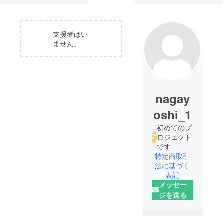
支援者はい
ません。
nagay
oshi_1
初めてのプ
ロジェクト
です
特定商取引
法に基づく
表記
メッセー
ジを送る