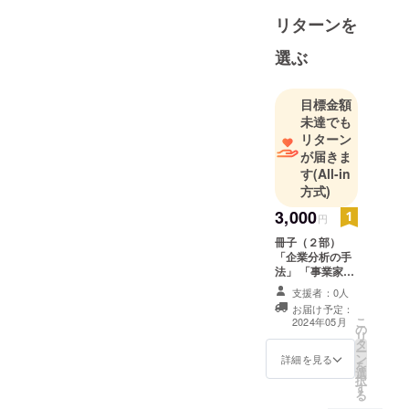
リターンを
選ぶ
目標金額
未達でも
リターン
が届きま
す
(All-in
方式)
3,000
円
冊子（２部）
「企業分析の手
法」 「事業家と
投資家の視点」
支援者：0人
お届け予定：
こ
2024年05月
の
リ
タ
ー
ン
詳細を見る
を
選
択
す
る