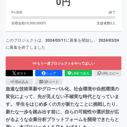
0
円
終了
0
%達成
目標金額
10,000,000
円
支援者数
0
人
このプロジェクトは、
2024/03/11
に募集を開始し、
2024/03/24
に募集を終了しました
もう一度プロジェクトをやってほしい
ポスト
シェア
LINEで送る
URLコピー
埋め込み
QRコード
急速な技術革新やグローバル化、社会環境や自然環境の
変化によって、先が見えない不確実な時代となっていま
す。 学生をはじめ多くの方が新たなことに挑戦したり、
新たな一歩を踏み出す前に、自らの可能性や選択肢が広
がるような企業分析プラットフォームを開発できたらと
思い、本プロジェクトを立ち上げました。