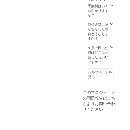
助具
１セッ
手数料はいく
ト ・三
らかかります
角巾
か？
（105c
m×105
目標金額に届
cm×15
かなかった場
0cm）
合どうなりま
１枚
すか？
・救急
絆創膏
支援で困った
（70m
時はどこに相
m×55m
談したらいい
m）
ですか？
１０枚
入 ・救
ヘルプページを
急絆創
見る
膏
（68m
m×29m
このプロジェクト
m）
の問題報告は
こち
２０枚
入 【衛
ら
よりお問い合わ
生用
せください
品】 ・
ハミガ
キセッ
ト １