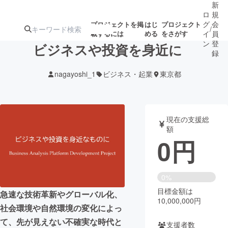
新
ロ
規
グ
会
プロジェクトを掲
はじ
プロジェクト
/
載するには
める
をさがす
イ
員
ン
登
ビジネスや投資を身近に
録
nagayoshi_1
ビジネス・起業
東京都
人気のプロ
注目のリ
注目の新着プロ
募集終了が近いプ
もうすぐ公開
ジェクト
ターン
ジェクト
ロジェクト
されます
現在の支援総
額
アート・写真
音楽
0
円
テクノロジー・ガジェット
ゲーム・サ
0%
目標金額は
映像・映画
書籍・雑誌
急速な技術革新やグローバル化、
10,000,000円
社会環境や自然環境の変化によっ
ビジネス・起業
チャレンジ
て、先が見えない不確実な時代と
支援者数