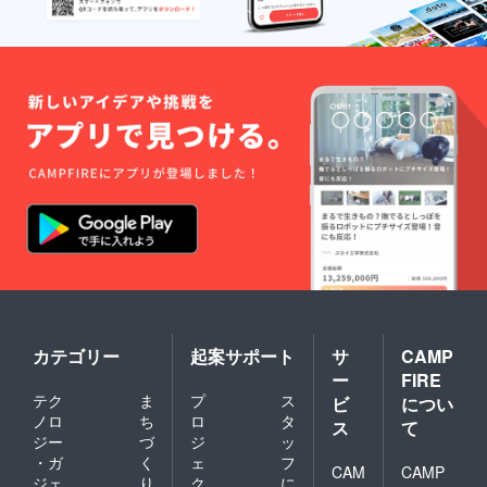
カテゴリー
起案サポート
サ
CAMP
ー
FIRE
テク
ま
プ
ス
ビ
につい
ノロ
ち
ロ
タ
ス
て
ジー
づ
ジ
ッ
・ガ
く
ェ
フ
CAM
CAMP
ジェ
り
ク
に