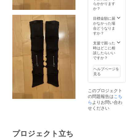
らかかります
か？
目標金額に届
かなかった場
合どうなりま
すか？
支援で困った
時はどこに相
談したらいい
ですか？
ヘルプページを
見る
このプロジェクト
の問題報告は
こち
ら
よりお問い合わ
せください
プロジェクト立ち