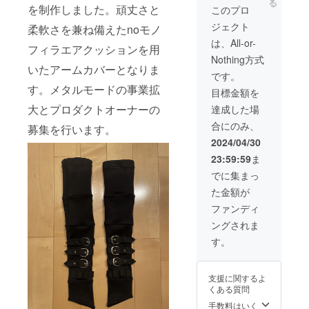
る
る際、
を制作しました。頑丈さと
このプロ
直径サ
ジェクト
柔軟さを兼ね備えたnoモノ
イズの
微調整
は、All-or-
フィラエアクッションを用
を行う
Nothing方式
ため、
いたアームカバーとなりま
腕の太
です。
い方で
す。メタルモードの事業拡
目標金額を
も入り
やすい
大とプロダクトオーナーの
達成した場
よう改
合にのみ、
良させ
募集を行います。
ていた
2024/04/30
だきま
23:59:59
ま
す。 ※
若干の
でに集まっ
個体差
た金額が
があり
ます。
ファンディ
ご了承
ングされま
くださ
い。
す。
支援に関するよ
くある質問
手数料はいく