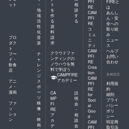
PFI
FIREと
ット
・
ト
相
RE
は
地
を
談
CAM
あんし
域
作
す
PFI
ん・安
活
る
る
RE
全への
性
資
コ
取り組
化
料
ミュ
み
プロ
音
請
ニ
ニュー
ダク
楽
求
ティ
ス
ト
CAM
ヘルプ
クラウドファ
フー
チ
PFI
お問い
ンディングの
ド・
ャ
RE
合わせ
ノウハウを無
飲食
レ
Crea
料で学ぼう
店
ン
tion
各種規定
CAMPFIRE
ジ
CAM
アカデミー
アニ
ス
利用規
PFI
メ・
ポ
約
RE
漫画
ー
CA
説
細則
for
ツ
MP
明
プライ
Soci
ファ
映
FI
会
バシー
al
ッ
像
RE
・
ポリ
Goo
ショ
・
ア
相
シー
d
ン
映
カ
談
特定商
CAM
画
デ
会
取引法
PFI