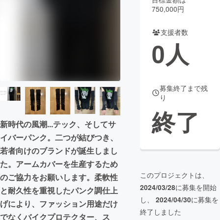
750,000円
まちづくり・地域活性化
支援者数
0
人
CAMPFIRE for Social Good
CAMPFIRE Creation
CAMPFIREふるさと納税
machi-ya
コミュニティ
募集終了まで残
り
終了
新時代の風潮...テック、そしてサ
イバーパンク。二つが結びつき、
若者向けのブランドが誕生しまし
た。アームカバーを生産するため
このプロジェクトは、
のご協力をお願いします。柔軟性
2024/03/28
に募集を開始
と耐久性を重視したパンク調仕上
し、
2024/04/30
に募集を
げにより、ファッション用途だけ
終了しました
でなくバイクプロテクター、ス