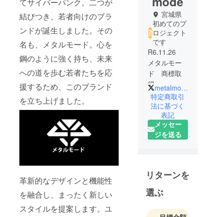
mode
てサイバーパンク。二つが
宮城県
結びつき、若者向けのブラ
初めてのプ
ンドが誕生しました。その
ロジェクト
です
名も、メタルモード。心を
R6.11.26
鋼のように強く持ち、未来
メタルモー
への道を歩む若者たちを応
ド 商標取
得
援するため、このブランド
metalmode
特定商取引
を立ち上げました。
法に基づく
表記
メッセー
ジを送る
リターンを
革新的なデザインと機能性
選ぶ
を融合し、まったく新しい
スタイルを提案します。ユ