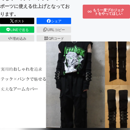
ポーツに使える仕上げとなってお
もう一度プロジェク
ります。
トをやってほしい
ポスト
シェア
LINEで送る
URLコピー
埋め込み
QRコード