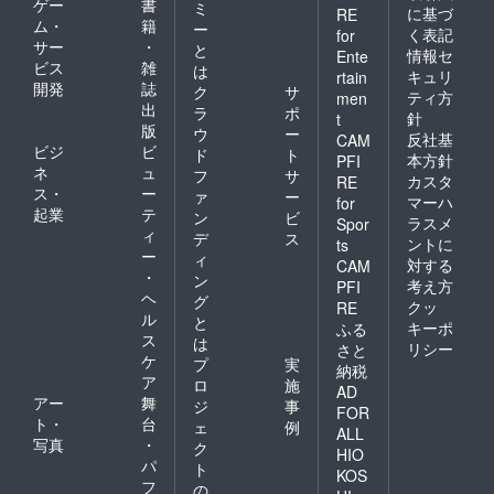
ゲー
書
ミ
に基づ
RE
ム・
籍
ー
く表記
for
サー
・
と
情報セ
Ente
ビス
雑
は
キュリ
rtain
開発
誌
ク
サ
ティ方
men
出
ラ
ポ
針
t
版
ウ
ー
反社基
CAM
ビジ
ビ
ド
ト
本方針
PFI
ネ
ュ
フ
サ
カスタ
RE
ス・
ー
ァ
ー
マーハ
for
起業
テ
ン
ビ
ラスメ
Spor
ィ
デ
ス
ントに
ts
ー
ィ
対する
CAM
・
ン
考え方
PFI
ヘ
グ
クッ
RE
ル
と
キーポ
ふる
ス
は
リシー
さと
ケ
プ
実
納税
ア
ロ
施
AD
アー
舞
ジ
事
FOR
ト・
台
ェ
例
ALL
写真
・
ク
HIO
パ
ト
KOS
フ
の