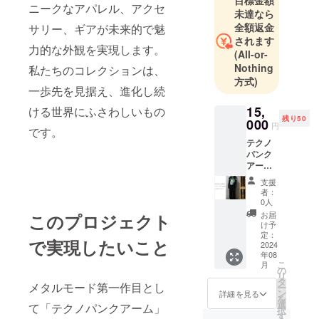
目標金額
ニークなアパレル、アクセ
未達なら
全額返金
サリー、ギアが未来的で魅
されます
力的な外観を実現します。
(All-or-
Nothing
私たちのコレクションは、
方式)
一歩先を見据え、進化し続
15,
ける世界にふさわしいもの
残り50
000
円
です。
テクノ
パンク
アー
ム ブ
支援
ラック
者：
（税
0人
込・送
お届
このプロジェクト
料込）
け予
縦
定：
で実現したいこと
53cm
2024
年08
横
こ
月
13cm
の
リ
袖口巾
タ
メタルモード第一作目とし
ー
9.5cm
ン
詳細を見る
を
工場生
選
て「テクノパンクアーム」
択
産をす
す