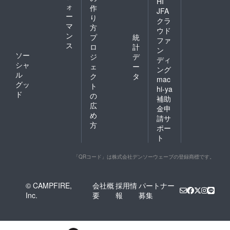
HI
ォ
作
JFA
ー
り
クラ
マ
方
ウド
ン
プ
統
ファ
ス
ロ
計
ン
ソー
ジ
デ
ディ
シャ
ェ
ー
ング
ル
ク
タ
mac
グッ
ト
hi-ya
ド
の
補助
広
金申
め
請サ
方
ポー
ト
「QRコード」は株式会社デンソーウェーブの登録商標です。
© CAMPFIRE,
会社概
採用情
パートナー
Inc.
要
報
募集