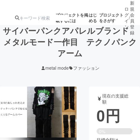
新
ロ
規
グ
会
プロジェクトを掲
はじ
プロジェクト
/
載するには
める
をさがす
イ
員
ン
登
サイバーパンクアパレルブランド
録
メタルモード一作目 テクノパンク
アーム
人気のプロ
注目のリ
注目の新着プロ
募集終了が近いプ
もうすぐ公開
ジェクト
ターン
ジェクト
ロジェクト
されます
metal mode
ファッション
アート・写真
音楽
現在の支援総
テクノロジー・ガジェット
ゲーム・サ
額
0
円
映像・映画
書籍・雑誌
0%
ビジネス・起業
チャレンジ
目標金額は