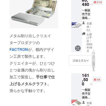
60,
残り15
質：
480
ナルプロダ
円
ジュラ
クツを企画
一般販
ルミ
売予定
ン
製造販売し
価格
A2017
ています。
￥84,00
文字
支援
0（税
刻印の
者：
込）
有料オ
0人
iPhone・ス
を、 15
プショ
お届
メタル削り出しクリエイ
マホケー
名様限
ンサー
け予
定
ス、カード
ビスを
定：
タープロダクツの
28%off
2024
ご希望
ケースやア
年08
の
の場合
FACTRON
が、都内デザイ
こ
月
クセサリー
￥60,48
は刻印
の
リ
ン工房で製作します。
0（税
位置を
タ
等、オン
ー
込・送
ご選択
ン
詳細を見る
リーワンの
を
クリエイターが、ひとつひ
料込）
くださ
選
択
価値観のあ
にて承
い。
す
とつ金属の塊から削り出し
る
りま
￥1,650
る商品を企
161
す。 材
を上乗
加工で製造し、
手仕事で仕
画デザイン
質：
,50
せ支援
残り8
ジュラ
し、デザイ
してい
0
上げるメタルクラフト
。
円
ルミ
ただき
ンフィロソ
ン
一般販
滑らかな手触りです。
ますよ
フィーを
A2017
売予定
うお願
文字
価格
いいた
持った商品
刻印の
￥190,0
しま
支援
を東京大田
有料オ
00（税
す。 ※