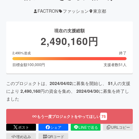
FACTRON
ファッション
東京都
現在の支援総額
2,490,160
円
終了
2,490
%達成
目標金額
100,000
円
支援者数
51
人
このプロジェクトは、
2024/04/02
に募集を開始し、
51
人の支援
により
2,490,160
円の資金を集め、
2024/04/30
に募集を終了し
ました
もう一度プロジェクトをやってほしい
75
ポスト
シェア
LINEで送る
URLコピー
埋め込み
QRコード