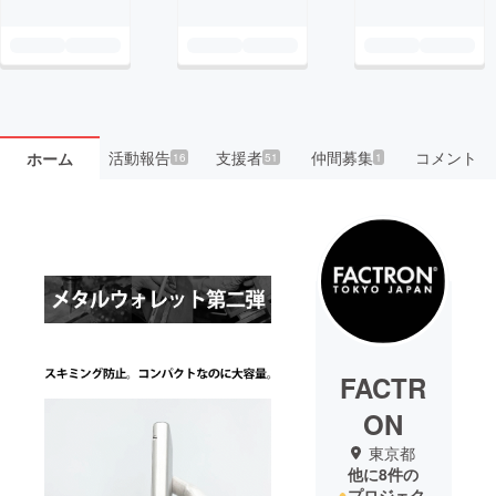
活動報告
支援者
仲間募集
コメント
ホーム
16
51
1
FACTR
ON
東京都
他に8件の
プロジェク