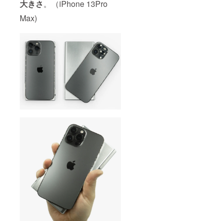
大きさ
。（iPhone 13Pro
上の都
合等に
Max)
より出
荷時期
が遅れ
る場合
があり
ます。