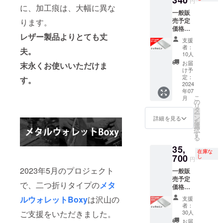
340
円
ON刻印
い。）
いいた
チタン
に、加工痕は、大幅に異な
売価格
一般販
の上
※刻印を
しま
文字刻
が販売
売予定
ります。
2.表面
入れな
す。 ※
印の有
予定価
価格
上部
い場合
刻印内
料オプ
格より
レザー製品よりとても丈
￥42,00
3.刻印
は「3.
容は備
ション
下がる
支援
0（税
なし ※
刻印な
考欄に
サービ
可能性
者：
夫。
込）
刻印の
し」を
ご記入
スをご
もござ
10人
を、 10
内容は
お選び
くださ
希望の
いま
お届
末永くお使いいただけま
名様限
ご支援
くださ
い（ア
場合は
す。 ※
け予
定
後変更
い。 ※
ルファ
刻印位
定：
デザイ
す。
23%off
2024
できま
刻印位
ベッ
置をご
ン・仕
年07
の
せん。
置は下
ト・数
選択く
様は変
こ
月
￥32,34
※皆様の
記から
字20文
ださ
の
更にな
リ
0（税
ご支援
お選び
字以
い。
タ
る可能
ー
込・送
により
くださ
内。詳
￥1,650
ン
性もご
詳細を見る
を
料込）
量産効
い 1.
細はプ
を上乗
選
ざいま
択
にて承
率が向
裏面
ロジェ
せ支援
す
す。ご
る
りま
上した
FACTR
クト
してい
了承く
35,
す。 材
場合、
ON刻印
ページ
ただき
ださ
在庫な
質：
700
正規販
の上
をご覧
ますよ
し
い。 ※
円
ジュラ
売価格
2.表面
くださ
うお願
ご注文
2023年5月のプロジェクト
一般販
ルミ
が販売
上部
い。）
いいた
状況、
売予定
ン
予定価
3.刻印
※刻印を
しま
使用部
で、二つ折りタイプの
メタ
価格
A2017
格より
なし ※
入れな
す。 ※
材の供
￥42,00
文字
下がる
刻印の
い場合
刻印内
給状
ルウォレットBoxy
は沢山の
支援
0（税
刻印の
可能性
内容は
は「3.
容は備
況、製
者：
込）
有料オ
ご支援をいただきました。
もござ
ご支援
刻印な
考欄に
30人
造工程
を、 30
プショ
いま
後変更
し」を
ご記入
上の都
お届