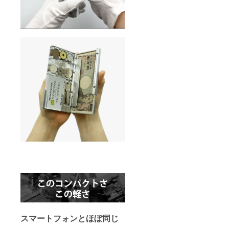
了承く
正規販
ださ
売価格
い。 ※
が販売
ご注文
予定価
状況、
格より
使用部
下がる
材の供
可能性
給状
もござ
況、製
いま
造工程
す。 ※
上の都
デザイ
合等に
ン・仕
より出
様は変
荷時期
更にな
が遅れ
る可能
る場合
性もご
があり
ざいま
ます。
す。ご
了承く
ださ
い。 ※
ご注文
状況、
使用部
材の供
給状
況、製
スマートフォンとほぼ同じ
造工程