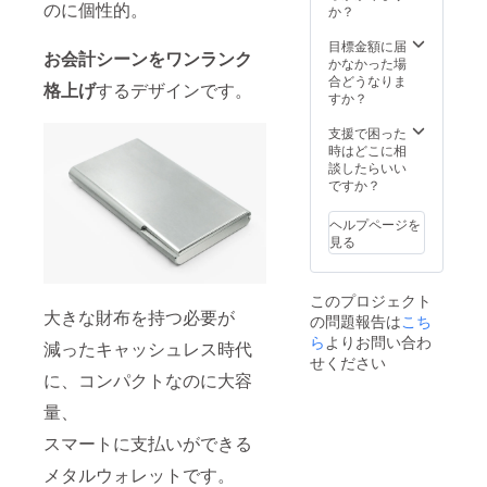
のに個性的。
くださ
す。 ※
の上
か？
況、製
下がる
い。）
刻印内
2.表面
造工程
可能性
※刻印を
容は備
上部
目標金額に届
上の都
もござ
お会計シーンをワンランク
入れな
考欄に
3.刻印
かなかった場
合等に
いま
い場合
ご記入
なし ※
合どうなりま
より出
す。 ※
格上げ
するデザインです。
は「3.
くださ
刻印の
すか？
荷時期
デザイ
刻印な
い（ア
内容は
が遅れ
ン・仕
し」を
ルファ
ご支援
支援で困った
る場合
様は変
お選び
ベッ
後変更
時はどこに相
があり
更にな
くださ
ト・数
できま
談したらいい
ます。
る可能
い。 ※
字20文
せん。
ですか？
閉じる
性もご
刻印位
字以
※皆様の
ざいま
置は下
内。詳
ご支援
す。ご
ヘルプページを
記から
細はプ
により
了承く
見る
お選び
ロジェ
量産効
ださ
くださ
クト
率が向
い。 ※
い 1.
ページ
上した
ご注文
このプロジェクト
裏面
をご覧
場合、
状況、
大きな財布を持つ必要が
の問題報告は
こち
FACTR
くださ
正規販
使用部
ON刻印
い。）
ら
よりお問い合わ
売価格
材の供
減ったキャッシュレス時代
の上
※刻印を
が販売
給状
せください
2.表面
入れな
予定価
に、コンパクトなのに大容
況、製
上部
い場合
格より
造工程
3.刻印
は「3.
量、
下がる
上の都
なし ※
刻印な
可能性
合等に
スマートに支払いができる
刻印の
し」を
もござ
より出
内容は
お選び
いま
荷時期
メタルウォレットです。
ご支援
くださ
す。 ※
が遅れ