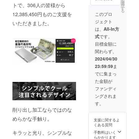
を
い。
料込）
字20文
選
ださ
上した
くださ
トで、306人の皆様から
択
￥1,650
にて承
字以
す
い。 ※
場合、
い 1.
る
を上乗
りま
内。詳
12,385,450円ものご支援を
ご注文
正規販
裏面
このプロ
せ支援
す。 材
細はプ
状況、
売価格
FACTR
ジェクト
してい
質：純
いただきました。
ロジェ
使用部
が販売
ON刻印
ただき
チタン
クト
材の供
予定価
の上
は、
All-In方
ますよ
文字刻
ページ
給状
格より
2.表面
式
です。
うお願
印の有
をご覧
況、製
下がる
上部
いいた
料オプ
くださ
造工程
可能性
3.刻印
目標金額に
しま
ション
い。）
上の都
もござ
なし ※
関わらず、
す。 ※
サービ
※刻印を
合等に
いま
刻印の
刻印内
スをご
入れな
より出
す。 ※
内容は
2024/04/30
容は備
希望の
い場合
荷時期
デザイ
ご支援
23:59:59
ま
考欄に
場合は
は「3.
が遅れ
ン・仕
後変更
ご記入
刻印位
刻印な
る場合
様は変
できま
でに集まっ
くださ
置をご
し」を
があり
更にな
せん。
た金額が
い（ア
選択く
お選び
ます。
る可能
※皆様の
ルファ
ださ
くださ
閉じる
性もご
ご支援
ファンディ
ベッ
い。
い。 ※
ざいま
により
ングされま
ト・数
￥1,650
刻印位
す。ご
量産効
字20文
を上乗
置は下
了承く
率が向
す。
字以
せ支援
記から
ださ
上した
削り出し加工ならではのな
内。詳
してい
お選び
い。 ※
場合、
細はプ
ただき
くださ
ご注文
正規販
めらかな手触り。
支援に関するよ
ロジェ
ますよ
い 1.
状況、
売価格
くある質問
クト
うお願
裏面
使用部
が販売
ページ
いいた
キラッと光り、シンプルな
FACTR
手数料はいく
材の供
予定価
をご覧
しま
ON刻印
らかかります
給状
格より