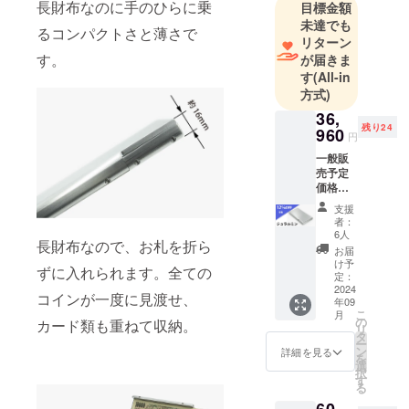
場や産業設
長財布なのに手のひらに乗
目標金額
未達でも
備で使用さ
るコンパクトさと薄さで
リターン
れる機械設
す。
が届きま
備や検査機
す
(All-in
器などの、
方式)
商品企画や
36,
デザインを
残り24
960
円
行って来ま
一般販
した。
売予定
価格
￥42,00
2007年、オ
支援
0（税
者：
リジナルブ
込）
6人
長財布なので、お札を折ら
ランド
を、 30
お届
名様限
け予
「FACTRON
ずに入れられます。全ての
定
定：
」を立上
23%off
2024
コインが一度に見渡せ、
年09
の
げ、デザイ
こ
月
￥36,96
の
カード類も重ねて収納。
ン工房を設
リ
0（税
タ
ー
立し工作機
込・送
ン
詳細を見る
を
料込）
選
械を導入。
択
にて承
す
メタル削り
る
りま
出しオリジ
す。 材