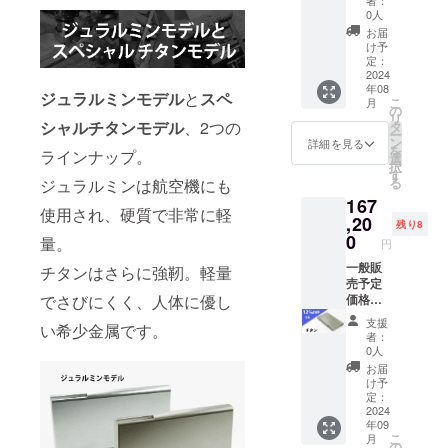
者：
区で製作し
プショ
込）
刻印内
0人
ンサー
を、 8
容は備
ています。
お届
ビスを
名様限
考欄に
け予
ご希望
定
ご記入
定：
の場合
15%off
2024
くださ
年08
は刻印
の
い（ア
ジュラルミンモデル
と
スペ
こ
月
位置を
￥161,5
ルファ
の
リ
ご選択
00（税
シャルチタンモデル
、2つの
ベッ
タ
ー
くださ
込・送
ト・数
ン
詳細を見る
を
ラインナップ。
い。
料込）
字20文
選
択
￥1,650
にて承
字以
す
る
ジュラルミンは航空機にも
を上乗
りま
内。詳
167
せ支援
す。 材
細はプ
使用され、硬質で非常に軽
してい
質：純
,20
ロジェ
残り8
ただき
チタン
クト
0
量。
円
ますよ
文字刻
ページ
うお願
印の有
一般販
をご覧
チタンはさらに強靭。軽量
いいた
料オプ
売予定
くださ
でさびにくく、人体に優し
しま
ション
価格
い。）
す。 ※
サービ
￥190,0
※刻印を
支援
い希少金属です。
刻印内
スをご
00（税
入れな
者：
容は備
希望の
込）
い場合
0人
考欄に
場合は
を、 8
は「3.
お届
ご記入
刻印位
名様限
刻印な
け予
くださ
置をご
定
し」を
定：
い（ア
選択く
10%off
2024
お選び
年09
ルファ
ださ
の
くださ
こ
月
ベッ
い。
￥167,2
い。 ※
の