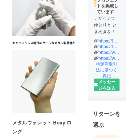
トを掲載し
ています
デザインで
ゆとりと と
きめきを！
https://factron.net/index.html
FACTRONの
https://factus.co.jp/
有限会社
https://www.facebook.com/FACTRON
https://www.instagram.com/factrononline/?hl=ja
ファクタス
特定商取引
デザインは
法に基づく
プロダクト
表記
デザイン事
メッセー
務所です。
ジを送る
設立以来20
年、腕時計
や玩具、健
康器具など
リターンを
のコンシュ
メタルウォレット Boxy ロ
選ぶ
マー向け商
ング
品から、工