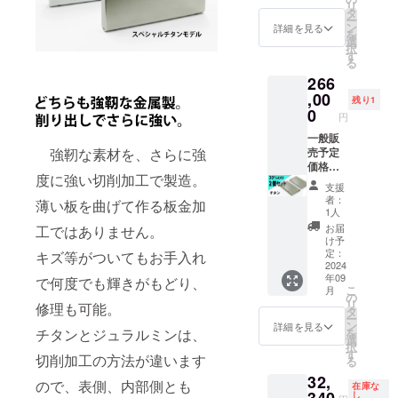
リ
ト・数
￥1,650
00（税
刻印位
タ
ー
字20文
を上乗
込・送
置は下
ン
詳細を見る
を
字以
せ支援
料込）
記から
選
択
内。詳
してい
にて承
お選び
す
る
細はプ
ただき
りま
くださ
266
ロジェ
ますよ
す。 材
い 1.
クト
うお願
質：純
,00
裏面
残り1
ページ
いいた
チタン
FACTR
0
円
をご覧
しま
文字刻
ON刻印
くださ
す。 ※
印の有
一般販
の上
強靭な素材を、さらに強
い。）
刻印内
料オプ
売予定
2.表面
※刻印を
容は備
ション
価格
上部
度に強い切削加工で製造。
入れな
考欄に
サービ
￥380,0
3.刻印
支援
い場合
ご記入
スをご
00（税
なし ※
者：
薄い板を曲げて作る板金加
は「3.
くださ
希望の
込）
刻印の
1人
刻印な
い（ア
場合は
を、 2
内容は
お届
工ではありません。
し」を
ルファ
刻印位
名様限
ご支援
け予
お選び
ベッ
置をご
定
後変更
定：
キズ等がついてもお手入れ
くださ
ト・数
選択く
30%off
2024
できま
年09
い。 ※
字20文
ださ
の
で何度でも輝きがもどり、
せん。
こ
月
刻印位
字以
い。
￥266,0
※皆様の
の
リ
修理も可能。
置は下
内。詳
￥1,650
00（税
ご支援
タ
ー
記から
細はプ
を上乗
込・送
により
ン
詳細を見る
チタンとジュラルミンは、
を
お選び
ロジェ
せ支援
料込）
量産効
選
択
くださ
クト
してい
にて承
率が向
す
切削加工の方法が違います
る
い 1.
ページ
ただき
りま
上した
32,
裏面
をご覧
ますよ
す。 材
場合、
ので、表側、内部側とも
在庫な
FACTR
くださ
うお願
質：純
正規販
し