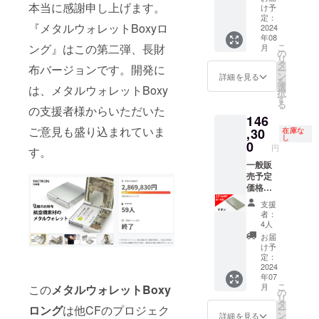
名様限
本当に感謝申し上げます。
ンサー
す。 ※
できま
お選び
くださ
け予
合等に
定
ビスを
定：
デザイ
せん。
くださ
い（ア
より出
『メタルウォレットBoxyロ
15%off
2024
ご希望
ン・仕
※皆様の
い。 ※
ルファ
荷時期
年08
の
の場合
様は変
ご支援
刻印位
ベッ
が遅れ
ング』はこの第二弾、長財
こ
月
￥35,70
は刻印
の
更にな
により
置は下
ト・数
る場合
リ
0（税
位置を
タ
る可能
量産効
記から
字20文
があり
布バージョンです。開発に
ー
込・送
ご選択
ン
性もご
率が向
お選び
字以
詳細を見る
ます。
を
料込）
くださ
選
ざいま
上した
くださ
内。詳
は、メタルウォレットBoxy
択
にて承
い。
す
す。ご
場合、
い 1.
細はプ
る
りま
の支援者様からいただいた
￥1,650
了承く
正規販
裏面
ロジェ
146
す。 材
を上乗
ださ
売価格
FACTR
クト
ご意見も盛り込まれていま
質：
,30
せ支援
在庫な
い。 ※
が販売
ON刻印
ページ
し
ジュラ
してい
0
ご注文
予定価
の上
をご覧
円
す。
ルミ
ただき
状況、
格より
2.表面
くださ
ン
一般販
ますよ
使用部
下がる
上部
い。）
A2017
売予定
うお願
材の供
可能性
3.刻印
※刻印を
文字
価格
いいた
給状
もござ
なし ※
入れな
刻印の
￥190,0
しま
況、製
いま
刻印の
い場合
支援
有料オ
00（税
す。 ※
造工程
す。 ※
内容は
は「3.
者：
プショ
込）
刻印内
上の都
デザイ
ご支援
刻印な
4人
ンサー
を、 4
容は備
合等に
ン・仕
後変更
し」を
お届
ビスを
名様限
考欄に
より出
様は変
できま
お選び
け予
ご希望
定
ご記入
定：
荷時期
更にな
せん。
くださ
の場合
23%off
2024
くださ
が遅れ
る可能
※皆様の
い。 ※
年07
は刻印
の
い（ア
る場合
性もご
ご支援
刻印位
こ
月
この
メタルウォレットBoxy
位置を
￥146,3
ルファ
の
があり
ざいま
により
置は下
リ
ご選択
00（税
ベッ
タ
ます。
す。ご
量産効
記から
ロング
は他CFのプロジェク
ー
くださ
込・送
ト・数
ン
閉じる
了承く
率が向
お選び
詳細を見る