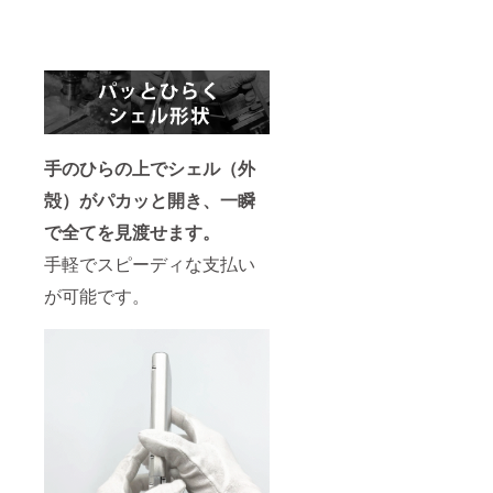
後変更
い。 ※
デザイ
る場合
できま
刻印位
ン・仕
があり
せん。
置は下
様は変
ます。
※皆様の
記から
更にな
閉じる
ご支援
お選び
る可能
により
くださ
性もご
量産効
い 1.
ざいま
率が向
裏面
す。ご
上した
FACTR
了承く
手のひらの上でシェル（外
場合、
ON刻印
ださ
正規販
の上
い。 ※
殻）がパカッと開き、一瞬
売価格
2.表面
ご注文
が販売
上部
状況、
で全てを見渡せます。
予定価
3.刻印
使用部
格より
なし ※
材の供
手軽でスピーディな支払い
下がる
刻印の
給状
可能性
内容は
況、製
が可能です。
もござ
ご支援
造工程
いま
後変更
上の都
す。 ※
できま
合等に
デザイ
せん。
より出
ン・仕
※皆様の
荷時期
様は変
ご支援
が遅れ
更にな
により
る場合
る可能
量産効
があり
性もご
率が向
ます。
ざいま
上した
す。ご
場合、