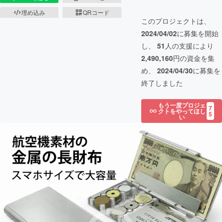
埋め込み
QRコード
このプロジェクトは、
2024/04/02
に募集を開始
し、
51
人の支援により
2,490,160
円の資金を集
め、
2024/04/30
に募集を
終了しました
もう一度プロジェ
7
クトをやってほし
5
い