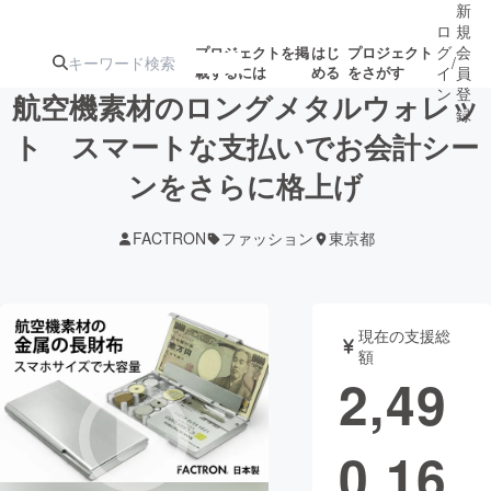
新
ロ
規
グ
会
プロジェクトを掲
はじ
プロジェクト
/
載するには
める
をさがす
イ
員
ン
登
航空機素材のロングメタルウォレッ
録
ト スマートな支払いでお会計シー
ンをさらに格上げ
人気のプロ
注目のリ
注目の新着プロ
募集終了が近いプ
もうすぐ公開
ジェクト
ターン
ジェクト
ロジェクト
されます
FACTRON
ファッション
東京都
アート・写真
音楽
現在の支援総
テクノロジー・ガジェット
ゲーム・サ
額
2,49
映像・映画
書籍・雑誌
0,16
ビジネス・起業
チャレンジ