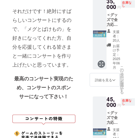
35,
ローマ
礼メッ
９月：
年４
◆ ご連
機能で
在庫な
字、ス
セージ
000
[１] ※コ
し
月：[８]
絡方
送付：
円
それだけです！絶対にすば
ペース
入り
ンサー
・2025
法： ご
[４][８]
＜グッ
のみ使
アート
ト準備
年５
支援時
・ご指
らしいコンサートにするの
ズで全
用可能
カード
のた
月：[９]
にご入
定のご
力応援A
です。
[４] オ
め、リ
※コン
力いた
住所へ
で、「メグとばけもの」を
＞ ◆ 内
・本名
ルゴー
ターン
サート
だいた
送付：
支援
容物：
に限ら
ルアレ
の送付
準備の
メール
者：
[２][14]
好きになってくれた方、自
[２] お
ずハン
ンジフ
時期が
20人
ため、
アドレ
[16]
礼メッ
ドル
ルアル
変動す
分を応援してくれる皆さま
リター
スへご
お届
セージ
ネーム
バム
る可能
け予
ンの送
連絡し
入り
も可能
（デジ
定：
と一緒にコンサートを作り
性があ
付時期
ます。
アート
2025
です。
タル）
りま
が変動
年06
上げたいと思っています。
カード
・法人
[５] 8bit
す。そ
する可
こ
月
[４] オ
名も可
チップ
の
の際は
能性が
リ
ルゴー
能で
チュー
タ
活動報
ありま
ー
最高のコンサート実現のた
ルアレ
す。 ・
ンアレ
ン
告にて
詳細を見る
す。そ
を
ンジフ
公序良
ンジCD
選
事前に
の際は
め、コンサートのスポン
択
ルアル
俗に反
[６] オ
す
ご連絡
活動報
る
バム
するお
リジナ
します
告にて
サーになって下さい！
45,
（デジ
名前は
ル・サ
が、何
事前に
在庫な
タル）
000
使用禁
ウンド
し
卒ご容
ご連絡
円
[５] 8bit
止で
トラッ
赦くだ
します
＜グッ
チップ
す。 ・
ク DL
さい。
が、何
ズで全
チュー
その
カード
◆ お届
卒ご容
力応援B
ンアレ
他、問
（４
け方
赦くだ
＞ ◆ 内
ンジCD
題があ
種）
法： ・
さい。
支援
容物：
[６] オ
ると判
[７] オ
CAMPF
者：
◆ お届
[２] お
リジナ