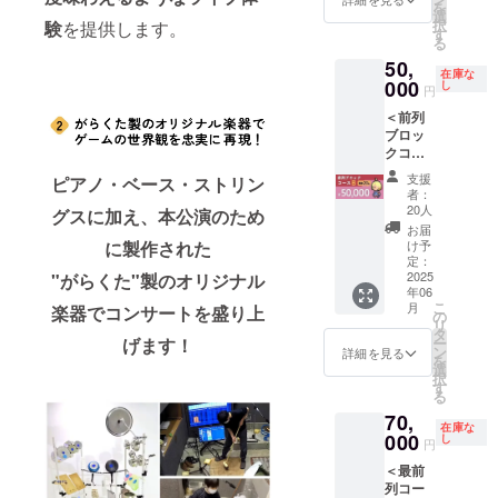
フレッ
を
[４] オ
リジナ
選
タル）
ト [14]
択
験
を提供します。
ルゴー
ル・サ
す
[10] コ
光る
る
ルアレ
ウンド
ンサー
LEDリ
50,
ンジフ
トラッ
ト映像
ストバ
在庫な
ルアル
000
ク LPレ
し
DVD
ンド
円
バム
コード
[12] コ
[15] 記
＜前列
（デジ
２枚組
ンサー
念オル
ブロッ
タル）
[８] コ
トパン
ゴール
クコー
[５] 8bit
ンサー
フレッ
※番号は
スB＞
チップ
ト音源
ト [14]
本文の
支援
ピアノ・ベース・ストリン
◆ 内容
チュー
ダウン
光る
者：
「リ
物：
ンアレ
ロード
20人
LEDリ
グスに加え、本公演のため
ターン
[２] お
ンジCD
（デジ
ストバ
お届
紹介」
礼メッ
[６] オ
タル）
け予
に製作された
ンド
と共通
セージ
リジナ
定：
[９] コ
[15] 記
です。
入り
2025
"がらくた"製のオリジナル
ル・サ
ンサー
念オル
◆ お届
年06
アート
ウンド
ト映像
ゴール
け予
こ
月
楽器でコンサートを盛り上
カード
トラッ
の
配信視
※番号は
定： ・
リ
[４] オ
ク DL
タ
聴権
本文の
2024年
ー
げます！
ルゴー
カード
ン
（デジ
詳細を見る
「リ
９月：
を
ルアレ
（４
選
タル）
ターン
[４] ・
択
ンジフ
種）
す
[10] コ
紹介」
2025年
る
ルアル
[７] オ
ンサー
と共通
１月～
70,
バム
リジナ
ト映像
です。
２月初
在庫な
（デジ
000
ル・サ
し
DVD
◆ お届
円
旬：[２]
タル）
ウンド
[11] ク
け予
[５][６]
＜最前
[５] 8bit
トラッ
レジッ
定： ・
[７][12]
列コー
チップ
ク LPレ
ト掲載
2024年