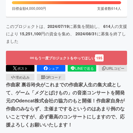
目標金額
4,000,000
円
支援者数
614
人
このプロジェクトは、
2024/07/19
に募集を開始し、
614
人の支援
により
15,251,100
円の資金を集め、
2024/08/31
に募集を終了し
ました
もう一度プロジェクトをやってほしい
195
ポスト
シェア
LINEで送る
URLコピー
埋め込み
QRコード
作曲家 裏谷玲央がこれまでの作曲家人生の集大成とし
て、ゲーム「メグとばけもの」の音楽コンサートを開発
元のOdencat株式会社の協力のもと開催！作曲家自身が
作曲のみならず、主催までするというのはあまり例のな
いことですが、必ず最高のコンサートにしますので、応
援よろしくお願いいたします！