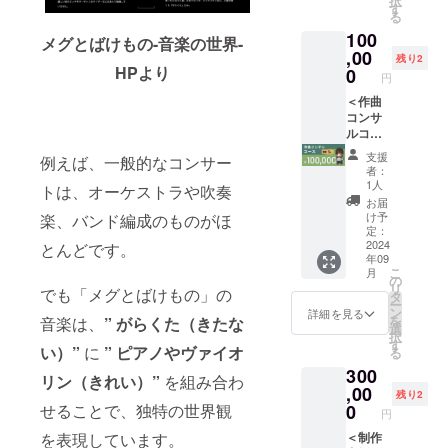
択
[７][12]
ンジフ
チケッ
す
いただ
夜２回
ありま
る
[14][15]
ルアル
ト：３
けた場
公演と
す。そ
・2025
100
バム
枚 ※特
メグとばけもの-音楽の世界-
合、昼
なる場
の際は
年４
（デジ
,00
典１個
夜２回
合があ
残り2
活動報
月：[８]
タル）
HPより
つき ※
0
公演と
りま
円
告にて
・2025
[５] 8bit
番号は
なる場
す。夜
事前に
年５
チップ
＜作曲
本文の
合があ
公演チ
ご連絡
月：[９]
チュー
コンサ
「リ
りま
ケット
します
・2025
ンアレ
ルコー
ターン
す。夜
に切り
が、何
年６
ンジCD
ス＞ 事
紹介」
公演チ
替わる
支援
卒ご容
例えば、一般的なコンサー
月：[３]
[６] オ
前に以
と共通
ケット
際は、
者：
赦くだ
[10] ※コ
リジナ
下の
です。
に切り
1人
本ペー
トは、オーケストラや吹奏
さい。
ンサー
ル・サ
note記
※現在昼
替わる
ジ上部
お届
◆ お届
ト準備
ウンド
事をお
公演を
際は、
け予
楽、バンド編成のものがほ
や活動
け方
のた
トラッ
読みい
予定し
定：
本ペー
報告に
法： ・
め、リ
ク DL
ただ
2024
とんどです。
ており
ジ上部
てお知
CAMPF
ターン
年09
カード
き、同
ます
や活動
らせい
IREメッ
こ
の送付
月
（１
意いた
が、多
の
報告に
たしま
セージ
リ
時期が
でも「メグとばけもの」の
種）
だいた
くのご
タ
てお知
す。 ◆
機能で
ー
変動す
[７] オ
上でリ
支援を
ン
らせい
詳細を見る
お届け
送付：
を
音楽は、
” がらくた（きたな
る可能
リジナ
ターン
いただ
選
たしま
予定：
[４] ・
択
性があ
ル・サ
をご購
けた場
す
す。 ◆
・2024
い）”
に
” ピアノやヴァイオ
ご指定
る
りま
ウンド
入くだ
合、昼
お届け
年９
のご住
す。そ
300
トラッ
さい。
夜２回
予定：
リン（きれい）”
を組み合わ
月：[４]
所へ送
の際は
ク LPレ
https://
,00
公演と
・2024
・2025
残り2
付：[２]
活動報
コード
note.co
なる場
せることで、独特の世界観
0
年９
年１月
円
[５][６]
告にて
２枚組
m/previ
合があ
月：[４]
～２月
[16]
事前に
を表現しています。
[８] コ
ew/n4c
＜制作
りま
・2025
初旬：