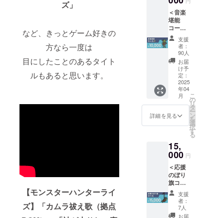
000
円
ズ」
「リ
します
の際は
＜音楽
ターン
が、何
活動報
堪能
紹介」
卒ご容
告にて
コース
と共通
赦くだ
事前に
など、きっとゲーム好きの
＞ ◆ 内
です。
さい。
ご連絡
支援
容物：
◆ お届
◆ お届
方なら一度は
します
者：
[２] お
け予
け方
90人
が、何
礼メッ
目にしたことのあるタイト
定： ・
法： ・
卒ご容
お届
セージ
2024年
CAMPF
け予
赦くだ
ルもあると思います。
入り
９月：
定：
IREメッ
さい。
アート
2025
[１][４]
セージ
◆ お届
年04
カード
※コン
機能で
け方
こ
月
[４] オ
サート
の
送付：
法： ・
リ
ルゴー
準備の
タ
[１] ※本
ご指定
ー
ルアレ
ため、
ン
コース
詳細を見る
のご住
を
ンジフ
リター
選
のリ
所へ送
択
ルアル
ンの送
す
ターン
付：す
る
バム
付時期
は＜何
べて
15,
（デジ
が変動
もいら
タル）
000
する可
ない！
円
[５] 8bit
能性が
ただた
＜応援
チップ
ありま
だ応
のぼり
チュー
す。そ
援！＞
旗コー
ンアレ
の際は
と同じ
ス＞ ◆
【モンスターハンターライ
ンジCD
活動報
内容で
支援
内容
[６] オ
告にて
す。
者：
ズ】「カムラ祓え歌（拠点
物：
リジナ
事前に
7人
[２] お
ル・サ
ご連絡
お届