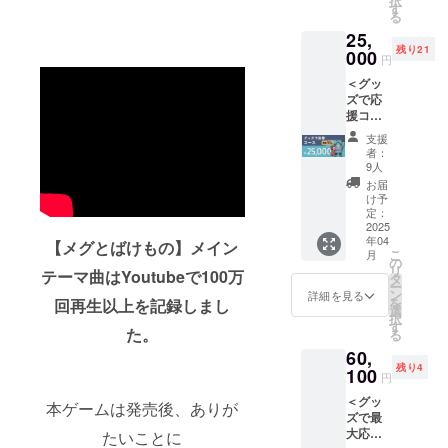
択
ウンド
する可
す
２月初
る
トラッ
能性が
旬：[２]
25,
ク DL
ありま
[５][６]
残り21
カード
000
す。そ
・2025
円
（１
の際は
年４
＜グッ
種）
活動報
月：[８]
ズで応
[７] オ
告にて
※コン
援コー
リジナ
事前に
サート
ス＞ ◆
ル・サ
ご連絡
準備の
支援
内容
ウンド
します
ため、
者：
物：
トラッ
が、何
9人
リター
[２] お
ク LPレ
卒ご容
ンの送
お届
礼メッ
コード
赦くだ
け予
付時期
セージ
２枚組
定：
さい。
が変動
入り
2025
※番号は
◆ お届
する可
年04
アート
【メグとばけもの】メイン
本文の
け方
能性が
こ
月
カード
「リ
の
法： ・
ありま
リ
テーマ曲はYoutubeで100万
[４] オ
ターン
タ
ご指定
す。そ
ー
ルゴー
紹介」
ン
のご住
詳細を見る
の際は
を
回再生以上を記録しまし
ルアレ
と共通
選
所へ送
活動報
択
ンジフ
です。
す
付：[２]
告にて
た。
る
ルアル
◆ お届
[３] ◆
事前に
60,
バム
け予
備考欄
ご連絡
残り4
（デジ
100
定： ・
記載内
します
円
タル）
2025年
容： 必
が、何
＜グッ
[５] 8bit
１月～
本ゲームは発売後、ありが
ず備考
卒ご容
ズで最
チップ
２月初
欄に[３]
赦くだ
大応
たいことに
チュー
旬：[２]
に記載
さい。