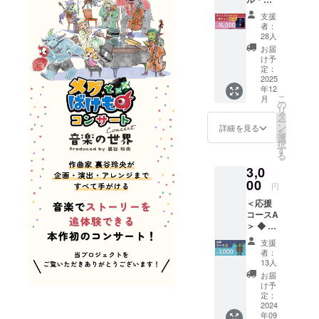
内：す
ウンド
べてま
支援
トラッ
とめて
者：
クCD 完
※コン
28人
全版 +
サート
お届
コン
準備の
け予
サート
定：
ため、
チケッ
2025
リター
年12
ト＞ ◆
ンの送
こ
月
内容
の
付時期
リ
物： ・
タ
が変動
ー
お礼
ン
する可
詳細を見る
を
メッ
選
能性が
択
セージ
す
ありま
る
入り
す。そ
3,0
アート
の際は
カード
00
活動報
円
・サウ
告にて
＜応援
ンドト
事前に
コースA
ラック
ご連絡
＞ ◆ 内
CD 完全
します
容物：
版 ・チ
が、何
支援
[１] お
ケット
卒ご容
者：
礼メッ
※特典付
13人
赦くだ
セージ
き ◆ お
さい。
お届
（デジ
届け予
け予
◆ お届
タル）
定： ・
定：
け方
※番号は
2024
2025年
法： ・
年09
本文の
１月～