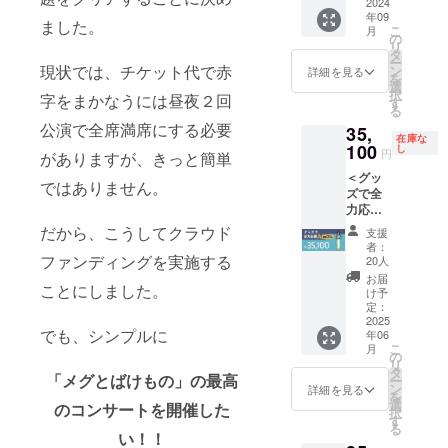
考欄に
すが、
2024
ブロッ
お互い
69a16b
ンサー
赦くだ
◆ お届
[３][11]
年09
せめて
ク）※特
のスケ
dc6d0a
ト準備
ました。
さい。
け方
こ
月
[13]に
お礼
典付き
ジュー
◆ 内容
の
のた
◆ お届
法： ・
リ
記載す
メッ
[19] 握
ルを相
物：
タ
め、リ
け方
CAMPF
ー
るお名
セージ
現状では、チケット代で赤
手会 参
談の上
[25] あ
ン
ターン
詳細を見る
法： ・
IREメッ
を
前を
だけで
加権 ※
決定し
なたの
選
の送付
CAMPF
セージ
択
【全角
字をまかなうには昼夜２回
も送ら
番号は
ます。
楽曲を
す
時期が
IREメッ
機能で
る
15文字
せてく
本文の
◆ ご連
プロの
変動す
セージ
送付：
公演で全席満席にする必要
以内】
35,
ださ
「リ
絡方
クオリ
る可能
機能で
[４][８]
在庫な
でご記
い！ ◆
100
ターン
法： ご
ティに
し
性があ
送付：
円
・ご指
がありますが、きっと簡単
入くだ
内容
紹介」
支援時
仕上げ
りま
[４][８]
定のご
さい。
＜グッ
物：
と共通
にご入
ます ※
す。そ
ではありません。
・ご指
住所へ
・お名
ズで全
[１] お
です。
力いた
番号は
の際は
定のご
送付：
前を掲
力応援A
礼メッ
◆ お届
だいた
本文の
活動報
住所へ
[２][５]
載しな
＞ ※追
セージ
け予
メール
「リ
だから、こうしてクラウド
告にて
送付：
支援
[６][７]
い場合
加分 開
（デジ
定： ・
アドレ
ターン
事前に
者：
[２][14]
[14][16]
は「名
始早々
ファンディングを実施する
タル）
2024年
スへご
紹介」
20人
ご連絡
[16]
前を掲
に完売
※番号は
９月：
連絡し
と共通
します
お届
ことにしました。
載しな
した本
本文の
[４] ・
ます。
です。
け予
が、何
い」と
コース
「リ
定：
2025年
◆ 開始
卒ご容
ご記入
の再販
2025
ターン
１月～
予定：
赦くだ
でも、シンプルに
年06
くださ
が決定
紹介」
２月初
お互い
さい。
こ
月
い。 ・
いたし
と共通
の
旬：[２]
のスケ
◆ お届
リ
漢字、
まし
です。
タ
[５][６]
ジュー
け方
「メグとばけもの」の最高
ー
ひらが
た！ ◆
◆ お届
ン
[７][12]
ルを相
詳細を見る
法： ・
を
な、カ
内容
け予
選
[14][15]
談の上
のコンサートを開催した
CAMPF
択
タカ
物：
定： ・
す
[17][19]
決定し
IREメッ
る
ナ、
[２] お
2024年
い！！
・2025
ます。
セージ