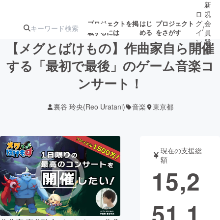
新
ロ
規
グ
会
プロジェクトを掲
はじ
プロジェクト
/
載するには
める
をさがす
イ
員
ン
登
【メグとばけもの】作曲家自ら開催
録
する「最初で最後」のゲーム音楽コ
ンサート！
人気のプロ
注目のリ
注目の新着プロ
募集終了が近いプ
もうすぐ公開
ジェクト
ターン
ジェクト
ロジェクト
されます
裏谷 玲央(Reo Uratani)
音楽
東京都
アート・写真
音楽
現在の支援総
テクノロジー・ガジェット
ゲーム・サ
額
15,2
映像・映画
書籍・雑誌
51,1
ビジネス・起業
チャレンジ