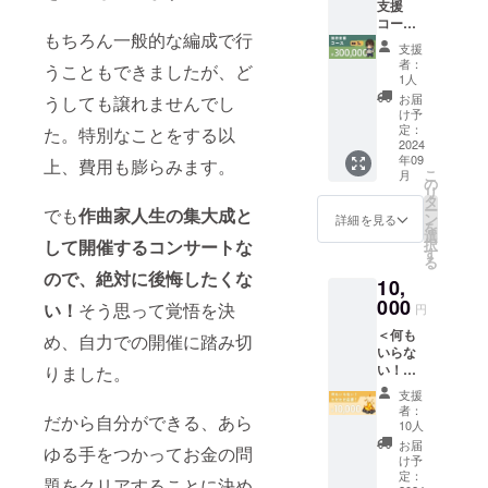
ご連絡
ンサー
25ad61
支援
す。夜
年１月
[２][５]
します
ト音源
7216?
コース
公演チ
～２月
[６][７]
が、何
もちろん一般的な編成で行
ダウン
prev_a
＞ 事前
ケット
初旬：
[14][16]
支援
卒ご容
ロード
ccess_
に以下
に切り
[２][14]
・2025
者：
うこともできましたが、ど
赦くだ
（デジ
key=42
のnote
替わる
[16] ・
1人
年４
さい。
タル）
623efb
記事を
際は、
2025年
月：[８]
お届
うしても譲れませんでし
◆ お届
[９] コ
011ff91
お読み
本ペー
４月：
け予
※コン
け方
ンサー
bf8b60
いただ
ジ上部
定：
た。特別なことをする以
[８] ※コ
サート
法： ・
ト映像
3c46e0
き、同
2024
や活動
ンサー
準備の
CAMPF
年09
配信視
0e2a0
意いた
上、費用も膨らみます。
報告に
ト準備
ため、
こ
IREメッ
月
聴権
◆ 内容
だいた
てお知
の
のた
リター
リ
セージ
（デジ
物：
上でリ
らせい
タ
め、リ
ンの送
ー
機能で
でも
作曲家人生の集大成と
タル）
[24]
ターン
たしま
ン
ターン
詳細を見る
付時期
を
送付：
[12] コ
ゲーム
をご購
す。 ◆
選
の送付
が変動
して開催するコンサートな
択
[４][８]
ンサー
業界 / 作
入くだ
お届け
す
時期が
する可
る
[９] ・
トパン
曲家志
さい。
予定：
変動す
能性が
ので、絶対に後悔したくな
ご指定
10,
フレッ
望者向
https://
・2024
る可能
ありま
のご住
ト [14]
けコン
note.co
000
年９
性があ
い！
そう思って覚悟を決
す。そ
円
所へ送
光る
サル ※
m/previ
月：[４]
りま
の際は
付：[２]
＜何も
LEDリ
番号は
ew/n37
め、自力での開催に踏み切
・2025
す。そ
活動報
[３][５]
いらな
ストバ
本文の
bb919e
年１月
の際は
告にて
[６][７]
い！た
りました。
ンド
「リ
2212?
～２月
活動報
事前に
[10][12]
だただ
[15] 記
ターン
prev_a
初旬：
告にて
ご連絡
支援
[14][15]
応援！
念オル
紹介」
ccess_
[２][14]
事前に
者：
します
だから自分ができる、あら
◆ 備考
＞ 何も
ゴール
と共通
key=da
[16] ・
10人
ご連絡
が、何
欄記載
いらな
[17] チ
です。
5985c0
2025年
します
お届
卒ご容
ゆる手をつかってお金の問
内容：
いとの
ケット
◆ 開始
4e3cc0
４月：
け予
が、何
赦くだ
必ず備
ことで
（前列
予定：
c91c80
定：
[８] ※コ
卒ご容
題をクリアすることに決め
さい。