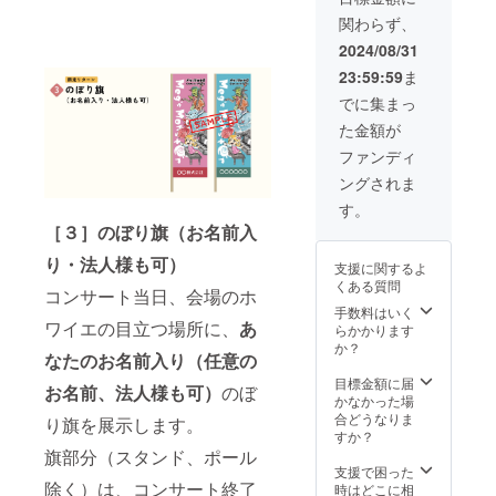
ケット
ンサー
ト音源
prev_a
９月：
る可能
[９] ・
関わらず、
（最前
トパン
ダウン
ccess_
[４] ・
性があ
ご指定
列）※特
フレッ
ロード
key=f4f
2025年
りま
2024/08/31
のご住
典付き
ト [13]
（デジ
a21d59
１月～
す。そ
所へ送
23:59:59
ま
[19] 握
クレ
タル）
3a5aad
２月初
の際は
付：[２]
手会 参
ジット
[９] コ
1c2228
旬：[２]
活動報
でに集まっ
[５][６]
加権
掲載
ンサー
048a12
[５][６]
告にて
[７][10]
た金額が
[20] リ
（コン
ト映像
1aabe
[７][12]
事前に
[12][14]
ハーサ
サート
配信視
◆ 内容
[14][15]
ご連絡
ファンディ
[15] ◆
ル 見学
パンフ
聴権
物：
[17][19]
します
備考欄
ングされま
権 [21]
レッ
（デジ
[26] プ
・2025
が、何
記載内
楽屋ツ
ト）
タル）
ロ作曲
年４
卒ご容
す。
容： 必
アー 参
[14] 光
[10] コ
家志望
月：[８]
赦くだ
ず備考
［３］
のぼり旗（お名前入
加権 ※
るLED
ンサー
者向け
・2025
さい。
欄に
番号は
リスト
ト映像
徹底コ
年５
◆ お届
り・法人様も可）
[11][13]
支援に関するよ
本文の
バンド
DVD
ンサル
月：[９]
け方
に記載
くある質問
「リ
[15] 記
[11] ク
※番号は
・2025
コンサート当日、会場のホ
法： ・
するお
ターン
念オル
レジッ
本文の
年６
手数料はいく
CAMPF
名前を
ワイエの目立つ場所に、
あ
紹介」
ゴール
ト掲載
「リ
月：
らかかります
IREメッ
【全角
と共通
[18] チ
（コン
ターン
[10] ※コ
か？
セージ
15文字
なたのお名前入り
（任意の
です。
ケット
サート
紹介」
ンサー
機能で
以内】
◆ お届
（最前
映像）
と共通
ト準備
目標金額に届
送付：
でご記
お名前、法人様も可）
のぼ
け予
列）※特
[12] コ
です。
のた
かなかった場
[４][８]
入くだ
定： ・
典付き
ンサー
◆ 開始
め、リ
合どうなりま
[９] ・
さい。
り旗を展示します。
2024年
[19] 握
トパン
予定：
ターン
すか？
ご指定
・お名
９月：
手会 参
フレッ
お互い
の送付
旗部分（スタンド、ポール
のご住
前を掲
[４] ・
加権
ト [13]
のスケ
時期が
支援で困った
所へ送
載しな
2025年
[20] リ
クレ
ジュー
除く）は、コンサート終了
変動す
時はどこに相
付：[２]
い場合