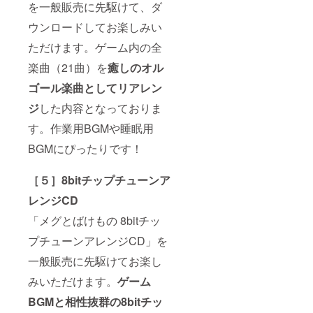
を一般販売に先駆けて、ダ
りま
[14][15]
加権
[５][６]
ご記入
す。 ・
す。そ
[18][19]
[22] 打
[７][10]
くださ
公序良
ウンロードしてお楽しみい
の際は
[20][21]
ち上げ
[12][14]
い。 ・
俗に反
活動報
[22] ・
参加権
[15][17]
漢字、
するお
ただけます。ゲーム内の全
告にて
2025年
[23] コ
[19] ◆
ひらが
名前は
事前に
４月：
ンサー
備考欄
な、カ
使用禁
楽曲（21曲）を
癒
しのオル
ご連絡
[８] ・
トで使
記載内
タカ
止で
します
2025年
用した
容： 必
ゴール楽曲としてリアレン
ナ、
す。 ・
が、何
５月：
世界に
ず備考
ローマ
その
卒ご容
[９] ・
１つだ
ジ
した内容となっておりま
欄に
字、ス
他、問
赦くだ
2025年
けの楽
[11][13]
ペース
題があ
す。作業用BGMや睡眠用
さい。
６月：
譜 ※番
に記載
のみ使
ると判
◆ お届
[10] ※コ
号は本
するお
用可能
断され
BGMにぴったりです！
け方
ンサー
文の
名前を
です。
る場合
法： ・
ト準備
「リ
【全角
・本名
には、
CAMPF
のた
ターン
15文字
に限ら
変更を
［５］
8bitチップチューンア
IREメッ
め、リ
紹介」
以内】
ずハン
お願い
セージ
ターン
と共通
でご記
ドル
レンジCD
するこ
機能で
の送付
です。
入くだ
ネーム
とがあ
送付：
時期が
◆ お届
「メグとばけもの 8bitチッ
さい。
も可能
りま
[４][８]
変動す
け予
・お名
です。
す。 ・
プチューンアレンジCD」を
[９] ・
る可能
定： ・
前を掲
・法人
文字数
ご指定
性があ
2024年
載しな
名も可
が多い
一般販売に先駆けてお楽し
のご住
りま
９月：
い場合
能で
場合
所へ送
す。そ
[４] ・
は「名
す。 ・
は、適
みいただけます。
ゲーム
付：[２]
の際は
2025年
前を掲
公序良
宜サイ
[５][６]
活動報
１月～
載しな
俗に反
BGMと相性抜群の8bitチッ
ズを調
[７][10]
告にて
２月初
い」と
するお
整させ