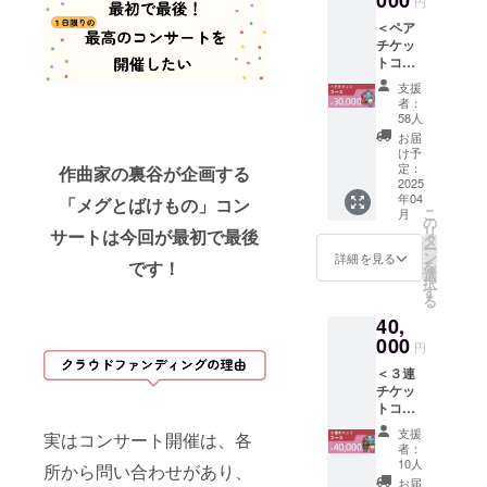
000
タル）
円
４月：
お願い
タル）
「リ
[９] コ
[８] ※コ
するこ
＜ペア
[５] 8bit
ターン
ンサー
ンサー
とがあ
チケッ
チップ
紹介」
ト映像
ト準備
りま
トコー
チュー
と共通
配信視
のた
す。 ・
ス＞ ◆
ンアレ
です。
聴権
支援
め、リ
文字数
内容
ンジCD
※現在昼
者：
（デジ
ターン
が多い
物：
[６] オ
58人
公演を
タル）
の送付
場合
[２] お
リジナ
予定し
お届
[10] コ
時期が
は、適
礼メッ
ル・サ
け予
ており
ンサー
変動す
宜サイ
セージ
ウンド
定：
作曲家の裏谷が企画する
ます
ト映像
る可能
ズを調
入り
2025
トラッ
が、多
DVD
性があ
整させ
年04
アート
「メグとばけもの」コン
ク DL
くのご
[11] ク
りま
こ
月
ていた
カー
カード
の
支援を
レジッ
す。そ
リ
サートは今回が最初で最後
だきま
ド：１
（１
タ
いただ
ト掲載
の際は
ー
す。
枚 [４]
種）
ン
詳細を見る
けた場
（コン
活動報
です！
を
オル
[７] オ
選
合、昼
サート
告にて
択
ゴール
リジナ
す
夜２回
映像）
事前に
る
アレン
ル・サ
公演と
[12] コ
ご連絡
40,
ジフル
ウンド
なる場
ンサー
します
アルバ
000
トラッ
合があ
円
トパン
が、何
ム（デ
ク LPレ
りま
フレッ
卒ご容
＜３連
ジタ
コード
す。夜
ト [13]
赦くだ
チケッ
ル）
２枚組
公演チ
クレ
さい。
トコー
[８] コ
[８] コ
ケット
ジット
◆ お届
ス＞ ◆
ンサー
ンサー
に切り
支援
掲載
実はコンサート開催は、各
け方
内容
ト音源
ト音源
者：
替わる
（コン
法： ・
物：
ダウン
ダウン
10人
所から問い合わせがあり、
際は、
サート
CAMPF
[２] お
ロード
ロード
お届
本ペー