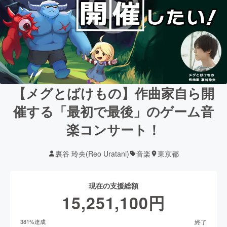
【メグとばけもの】作曲家自ら開
催する「最初で最後」のゲーム音
楽コンサート！
裏谷 玲央(Reo Uratani)
音楽
東京都
現在の支援総額
15,251,100
円
終了
381
%達成