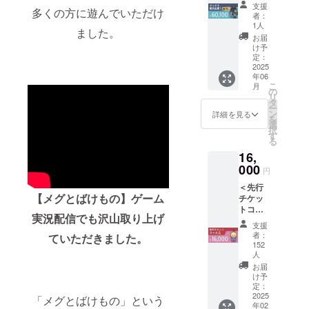
援！＞※
ンアレ
[６][７]
するお
◆ お届
支援
多くの方に遊んでいただけ
追加分
ンジCD
※コン
名前を
者：
け方
完売し
[６] オ
サート
1人
【全角
法： ・
ました。
た本
リジナ
準備の
15文字
お届
CAMPF
コース
ル・サ
ため、
け予
以内】
IREメッ
の再販
ウンド
定：
リター
でご記
セージ
が決定
2025
トラッ
ンの送
入くだ
機能で
年06
いたし
ク DL
付時期
さい。
送付：
こ
月
まし
カード
の
が変動
・お名
[４][８]
リ
た！ ◆
（１
タ
する可
前を掲
・ご指
ー
内容
種）
ン
能性が
詳細を見る
載しな
定のご
を
物：
[７] オ
選
ありま
い場合
住所へ
択
[２] お
リジナ
す
す。そ
は「名
送付：
る
礼メッ
ル・サ
の際は
前を掲
[２][５]
16,
セージ
ウンド
活動報
載しな
[６]
入り
000
トラッ
告にて
い」と
円
アート
ク LPレ
事前に
ご記入
＜先行
カード
コード
ご連絡
くださ
【メグとばけもの】ゲーム
チケッ
[３] の
２枚組
します
い。 ・
トコー
ぼり旗
[８] コ
が、何
漢字、
実況配信でも沢山
取り上げ
スA＞
[４] オ
ンサー
卒ご容
ひらが
支援
◆ 内容
ルゴー
ト音源
赦くだ
者：
ていただきました。
な、カ
物：
ルアレ
ダウン
152
さい。
タカ
[２] お
ンジフ
人
ロード
◆ お届
ナ、
礼メッ
ルアル
（デジ
お届
け方
ローマ
セージ
バム
け予
タル）
法： ・
字、ス
入り
定：
（デジ
[12] コ
ご指定
ペース
2025
アート
「メグとばけもの」という
タル）
ンサー
のご住
のみ使
年02
カード