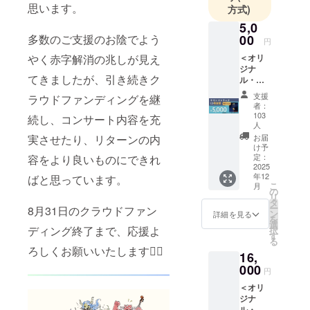
思います。
方式)
5,0
00
多数のご支援のお陰でよう
円
＜オリ
やく赤字解消の兆しが見え
ジナ
てきましたが、引き続きク
ル・サ
ウンド
支援
ラウドファンディングを継
トラッ
者：
クCD 完
103
続し、コンサート内容を充
全版＞
人
◆ 内容
お届
実させたり、リターンの内
物： ・
け予
お礼
定：
容をより良いものにできれ
2025
メッ
年12
ばと思っています。
セージ
こ
月
入り
の
リ
アート
タ
ー
8月31日のクラウドファン
カード
ン
詳細を見る
を
・サウ
選
ディング終了まで、応援よ
択
ンドト
す
る
ラック
ろしくお願いいたします🙇‍♂️
16,
CD 完全
000
版 ◆ お
円
届け予
＜オリ
定： ・
ジナ
2025年
ル・サ