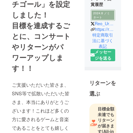
チゴール」を設定
賞履歴
しました！
2024.8 ノミ
ネート
目標を達成するご
Reo_Uratani
https://rei-music.com/megm_sound/concert/
とに、コンサート
特定商取引
法に基づく
やリターンがパ
表記
メッセー
ワーアップしま
ジを送る
す！！
リターンを
ご支援いただいた皆さま、
選ぶ
SNS等で拡散いただいた皆
さま、本当にありがとうご
目標金額
ざいます！これほど多くの
未達でも
方に愛されるゲームと音楽
リターン
が届きま
であることをとても嬉しく
す
(All-in