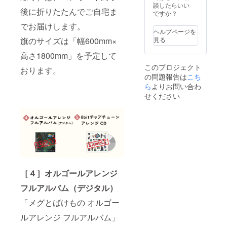
１月～
ハーサ
ジット
ルを相
る可能
談したらいい
[３][５]
は「名
後に折りたたんでご自宅ま
２月初
ル 見学
掲載
談の上
性があ
ですか？
[６][７]
前を掲
旬：[２]
権 [21]
（コン
決定し
りま
[10][12]
載しな
でお届けします。
[５][６]
楽屋ツ
サート
ます。
す。そ
[14][15]
い」と
ヘルプページを
[７][12]
アー 参
パンフ
◆ ご連
の際は
◆ 備考
ご記入
見る
旗のサイズは「幅600mm×
[14][15]
加権
レッ
絡方
活動報
欄記載
くださ
[18][19]
[22] 打
ト）
法： ご
告にて
内容：
高さ1800mm」を予定して
い。 ・
[20][21]
ち上げ
[14] 光
支援時
事前に
必ず備
漢字、
このプロジェクト
・2025
参加権
るLED
にご入
おります。
ご連絡
考欄に
ひらが
の問題報告は
こち
年４
※番号は
リスト
力いた
します
[３][11]
な、カ
月：[８]
本文の
バンド
だいた
ら
よりお問い合わ
が、何
[13]に
タカ
・2025
「リ
[15] 記
メール
卒ご容
記載す
せください
ナ、
年５
ターン
念オル
アドレ
赦くだ
るお名
ローマ
月：[９]
紹介」
ゴール
スへご
さい。
前を
字、ス
・2025
と共通
[18] チ
連絡し
◆ お届
【全角
ペース
年６
です。
ケット
ます。
け方
15文字
のみ使
月：
◆ お届
（最前
法： ・
以内】
用可能
[10] ※コ
け予
列）※特
CAMPF
でご記
です。
ンサー
定： ・
典付き
IREメッ
入くだ
・本名
ト準備
2024年
[19] 握
セージ
さい。
に限ら
のた
９月：
手会 参
機能で
・お名
ずハン
［４］
オルゴールアレンジ
め、リ
[４] ・
加権
送付：
前を掲
ドル
ターン
2025年
[20] リ
[４][８]
載しな
ネーム
フルアルバム（デジタル）
の送付
１月～
ハーサ
[９] ・
い場合
も可能
時期が
２月初
ル 見学
ご指定
は「名
「メグとばけもの オルゴー
です。
変動す
旬：[２]
権 [21]
のご住
前を掲
・法人
る可能
[５][６]
楽屋ツ
所へ送
ルアレンジ フルアルバム」
載しな
名も可
性があ
[７][12]
アー 参
付：[２]
い」と
能で