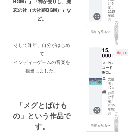
BGM）」「神が去りし、廃
礼メッ
ウンド
します
け予
セージ
トラッ
定：
が、何
忘の社（大社跡BGM）」な
入り
2025
ク DL
卒ご容
年03
アート
カード
赦くだ
ど。
こ
月
カード
（１
の
さい。
リ
[３] の
種）
タ
◆ お届
ー
ぼり旗
[８] コ
ン
け方
詳細を見る
を
※番号は
ンサー
選
法： ・
択
本文の
ト音源
す
CAMPF
る
そして昨年、自分がはじめ
「リ
ダウン
IREメッ
15,
ターン
ロード
セージ
て
残り35
紹介」
000
（デジ
機能で
円
と共通
タル）
送付：
インディーゲームの音楽を
＜LPレ
です。
※番号は
[１][４]
コード
◆ お届
本文の
担当しました。
盤コー
け予
「リ
ス＞ ◆
定： ・
ターン
支援
内容
2025年
紹介」
者：
物：
３月：
と共通
15人
[２] お
[２][３]
です。
お届
礼メッ
※コン
◆ お届
け予
セージ
サート
定：
け予
「メグとばけも
入り
2025
準備の
定： ・
年02
アート
ため、
2024年
の」
という作品で
こ
月
カード
リター
の
９月：
リ
[６] オ
ンの送
タ
[４] ・
ー
す。
リジナ
付時期
ン
2025年
詳細を見る
を
ル・サ
が変動
選
１月～