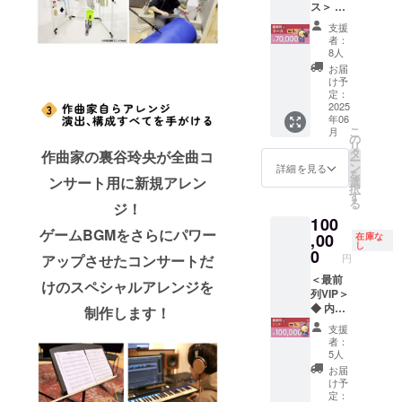
[14][15]
ス＞ ◆
チュー
コード
（コン
９月：
・2025
内容
ンアレ
２枚組
サート
[４] ・
支援
年４
物：
ンジCD
[８] コ
映像）
者：
2025年
月：[８]
[２] お
[６] オ
ンサー
8人
[12] コ
１月～
・2025
礼メッ
リジナ
ト音源
ンサー
お届
２月初
年５
セージ
ル・サ
ダウン
け予
トパン
旬：[２]
月：[９]
入り
ウンド
定：
ロード
フレッ
[５][６]
・2025
アート
2025
トラッ
（デジ
ト [13]
[７][12]
年６
年06
カード
ク DL
タル）
クレ
[14][15]
月：
こ
月
[４] オ
カード
の
[９] コ
ジット
・2025
[10] ※コ
リ
ルゴー
（１
タ
ンサー
作曲家の裏谷玲央が全曲コ
掲載
年４
ンサー
ー
ルアレ
種）
ン
ト映像
詳細を見る
（コン
月：[８]
ト準備
を
ンジフ
ンサート用に新規アレン
[７] オ
選
配信視
サート
・2025
のた
択
ルアル
リジナ
す
聴権
パンフ
年５
め、リ
る
ジ！
バム
ル・サ
（デジ
レッ
月：[９]
ターン
100
（デジ
ウンド
タル）
ト）
・2025
の送付
ゲームBGMをさらにパワー
タル）
,00
トラッ
在庫な
[10] コ
[14] 光
年６
時期が
し
[５] 8bit
ク LPレ
0
ンサー
るLED
月：
アップさせたコンサートだ
円
変動す
チップ
コード
ト映像
リスト
[10] ※コ
る可能
チュー
＜最前
２枚組
DVD
けのスペシャルアレンジを
バンド
ンサー
性があ
ンアレ
列VIP＞
[８] コ
[11] ク
[15] 記
ト準備
りま
ンジCD
◆ 内容
ンサー
制作します！
レジッ
念オル
のた
す。そ
[６] オ
物：
ト音源
ト掲載
ゴール
め、リ
支援
の際は
リジナ
[２] お
ダウン
（コン
※番号は
者：
ターン
活動報
ル・サ
礼メッ
ロード
サート
5人
本文の
の送付
告にて
ウンド
セージ
（デジ
映像）
「リ
お届
時期が
事前に
トラッ
入り
タル）
[12] コ
け予
ターン
変動す
ご連絡
ク DL
アート
[９] コ
定：
ンサー
紹介」
る可能