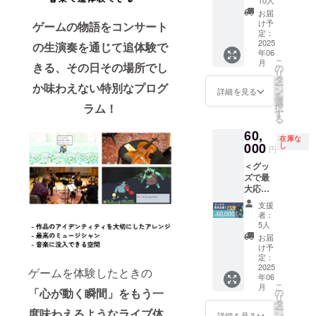
断され
リジナ
10人
IREメッ
け方
礼メッ
ル・サ
る場合
ル・サ
セージ
お届
法： ・
セージ
ウンド
には、
ウンド
け予
機能で
ゲームの物語をコンサート
CAMPF
入り
トラッ
定：
変更を
トラッ
送付：
IREメッ
アート
2025
ク DL
の生演奏を通じて追体験で
お願い
ク LPレ
[１] ※本
セージ
年06
カード
カード
するこ
コード
コース
機能で
こ
月
[４] オ
きる、
その日その場所でし
（４
の
とがあ
２枚組
のリ
送付：
リ
ルゴー
種）
タ
りま
[８] コ
ターン
[４][８]
ー
か味わえない特別なプログ
ルアレ
[７] オ
ン
す。 ・
ンサー
詳細を見る
は＜応
[９] ・
を
ンジフ
リジナ
選
文字数
ト音源
援コー
ご指定
ラム！
択
ルアル
ル・サ
す
が多い
ダウン
スA＞と
のご住
る
バム
ウンド
場合
ロード
同じ内
所へ送
60,
（デジ
トラッ
は、適
（デジ
容で
付：[２]
在庫な
タル）
000
ク LPレ
し
宜サイ
タル）
す。
円
[５][６]
[５] 8bit
コード
ズを調
[９] コ
[７][12]
＜グッ
チップ
２枚組
整させ
ンサー
[14][15]
ズで最
チュー
[８] コ
ていた
ト映像
[17][19]
大応
ンアレ
ンサー
だきま
配信視
援！＞
ンジCD
ト音源
す。
聴権
支援
◆ 内容
[６] オ
ダウン
（デジ
者：
物：
リジナ
ロード
5人
タル）
[２] お
ル・サ
（デジ
[10] コ
お届
礼メッ
ウンド
タル）
け予
ンサー
セージ
トラッ
定：
[９] コ
ト映像
入り
2025
ク DL
ンサー
ゲームを体験したときの
DVD
年06
アート
カード
ト映像
[12] コ
こ
月
カード
「心が動く瞬間」をもう一
（４
の
配信視
ンサー
リ
[３] の
種）
タ
聴権
トパン
ー
度味わえるような
ライブ体
ぼり旗
[７] オ
ン
（デジ
詳細を見る