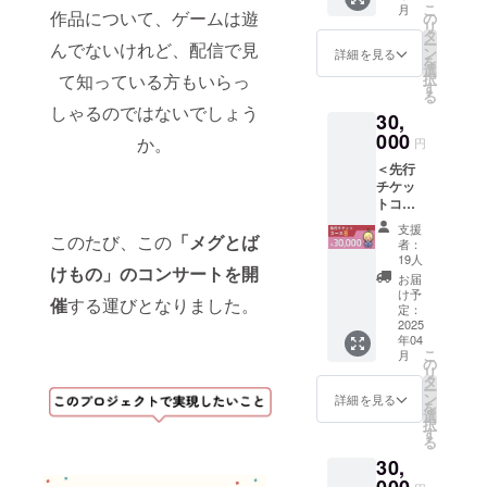
[５] 8bit
トパン
所へ送
用可能
こ
月
作品について、ゲームは遊
[４] オ
の
チップ
フレッ
付：[２]
です。
リ
ルゴー
タ
チュー
ト [14]
[６][７]
・本名
ー
んでないけれど、配信で見
ルアレ
ン
ンアレ
詳細を見る
光る
に限ら
を
ンジフ
選
ンジCD
LEDリ
ずハン
て知っている方もいらっ
択
ルアル
す
[６] オ
ストバ
ドル
る
バム
リジナ
ンド ※
しゃるのではないでしょう
ネーム
30,
（デジ
ル・サ
番号は
も可能
000
タル）
ウンド
か。
本文の
円
です。
[５] 8bit
トラッ
「リ
・法人
＜先行
チップ
ク DL
ターン
名も可
チケッ
チュー
カード
紹介」
能で
トコー
ンアレ
（４
と共通
す。 ・
スB＞
ンジCD
種）
です。
支援
公序良
◆ 内容
このたび、この
「メグとば
[６] オ
[７] オ
者：
◆ お届
俗に反
物：
リジナ
19人
リジナ
け予
するお
けもの」のコンサートを開
[２] お
ル・サ
ル・サ
お届
定： ・
名前は
礼メッ
ウンド
け予
ウンド
2024年
催
する運びとなりました。
使用禁
セージ
定：
トラッ
トラッ
９月：
止で
入り
2025
ク DL
ク LPレ
[４] ・
す。 ・
年04
アート
カード
コード
2025年
こ
その
月
カード
の
（１
２枚組
１月～
リ
他、問
[４] オ
タ
種）
[８] コ
２月初
ー
題があ
ルゴー
ン
[16] チ
詳細を見る
ンサー
旬：[２]
を
ると判
ルアレ
選
ケット
ト音源
[５][６]
択
断され
ンジフ
す
※特典付
ダウン
[７][12]
る
る場合
ルアル
き ※番
ロード
[14] ・
には、
30,
バム
号は本
（デジ
2025年
変更を
（デジ
文の