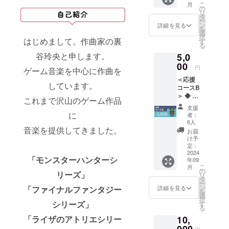
ご指定
こ
月
「リ
２月初
の
のご住
リ
ターン
旬：お
タ
所へ送
ー
紹介」
礼メッ
ン
詳細を見る
付：す
を
と共通
セージ
選
べてま
択
です。
はじめまして。作曲家の裏
入り
す
とめて
る
◆ お届
アート
谷玲央と申します。
5,0
け予
カー
定： ・
00
ド、チ
円
ゲーム音楽を中心に作曲を
2024年
ケット
＜応援
９月：
・2025
しています。
コースB
[１] ※コ
年内：
＞ ◆ 内
ンサー
サウン
これまで沢山のゲーム作品
容物：
ト準備
ドト
支援
[１] お
のた
に
ラック
者：
礼メッ
め、リ
CD 完全
6人
セージ
音楽を提供してきました。
ターン
版 ※コ
お届
（デジ
の送付
ンサー
け予
タル）
時期が
定：
ト準備
[４] オ
2024
変動す
のた
「モンスターハンターシ
年09
ルゴー
る可能
め、リ
こ
月
ルアレ
性があ
の
ターン
リーズ」
リ
ンジフ
りま
タ
の送付
ー
ルアル
す。そ
ン
時期が
詳細を見る
「ファイナルファンタジー
を
バム
の際は
選
変動す
択
（デジ
シリーズ」
活動報
す
る可能
る
タル）
告にて
性があ
「ライザのアトリエシリー
10,
※番号は
事前に
りま
本文の
ご連絡
す。そ