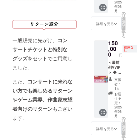
します
カード
カード
2025
ンサー
トパン
と共通
性があ
が、何
年06
（４
[４] オ
ト映像
フレッ
です。
りま
卒ご容
こ
月
種）
ルゴー
配信視
の
ト [13]
◆ お届
す。そ
赦くだ
リ
[７] オ
ルアレ
聴権
タ
クレ
け予
の際は
さい。
ー
リジナ
ンジフ
（デジ
ン
ジット
詳細を見る
定： ・
活動報
◆ お届
を
ル・サ
ルアル
タル）
選
掲載
2024年
告にて
け方
択
ウンド
バム
[10] コ
す
（コン
９月：
事前に
法： ・
る
トラッ
（デジ
ンサー
サート
[４] ・
一般販売に先がけ、
コン
ご連絡
CAMPF
150
ク LPレ
タル）
ト映像
パンフ
2025年
します
IREメッ
コード
[５] 8bit
,00
DVD
在庫な
レッ
サートチケットと特別な
１月～
が、何
セージ
し
２枚組
チップ
[11] ク
0
ト）
２月初
卒ご容
円
機能で
[８] コ
チュー
グッズ
をセットでご用意し
レジッ
[14] 光
旬：[２]
赦くだ
送付：
ンサー
ンアレ
＜最前
ト掲載
るLED
[５][６]
さい。
[４][８]
ました。
ト音源
ンジCD
列VVIP
（コン
リスト
[７][12]
◆ お届
[９] ・
ダウン
[６] オ
＞ ◆ 内
サート
バンド
[14][15]
け方
ご指定
ロード
リジナ
容物：
映像）
[15] 記
・2025
法： ・
支援
のご住
また、
コンサートに来れな
（デジ
ル・サ
[２] お
[12] コ
念オル
年４
者：
CAMPF
所へ送
タル）
ウンド
礼メッ
ンサー
ゴール
1人
月：[８]
IREメッ
い方でも楽しめるリターン
付：[２]
[９] コ
トラッ
セージ
トパン
※番号は
・2025
お届
セージ
[５][６]
ンサー
ク DL
入り
フレッ
本文の
け予
や
ゲーム業界、作曲家志望
年５
機能で
[７][10]
ト映像
カード
アート
ト [13]
定：
「リ
月：[９]
送付：
[12][14]
配信視
（４
カード
2025
クレ
者向けのリターン
もござい
ターン
・2025
[４][８]
[15]
年06
聴権
種）
[３] の
ジット
紹介」
年６
[９] ・
こ
月
ます。
（デジ
[７] オ
ぼり旗
掲載
の
と共通
月：
ご指定
リ
タル）
リジナ
[４] オ
（コン
タ
です。
[10] ※コ
のご住
ー
[10] コ
ル・サ
ルゴー
サート
ン
◆ お届
詳細を見る
ンサー
所へ送
を
ンサー
ウンド
ルアレ
パンフ
選
け予
ト準備
付：[２]
択
ト映像
トラッ
ンジフ
レッ
す
定： ・
のた
[５][６]