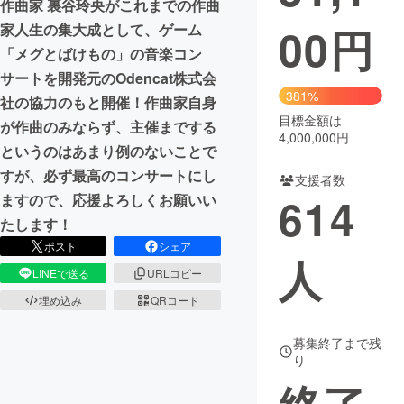
作曲家 裏谷玲央がこれまでの作曲
00
円
家人生の集大成として、ゲーム
まちづくり・地域活性化
「メグとばけもの」の音楽コン
サートを開発元のOdencat株式会
CAMPFIRE for Social Good
CAMPFIRE Creation
381%
社の協力のもと開催！作曲家自身
CAMPFIREふるさと納税
machi-ya
コミュニティ
目標金額は
が作曲のみならず、主催までする
4,000,000円
というのはあまり例のないことで
すが、必ず最高のコンサートにし
支援者数
614
ますので、応援よろしくお願いい
たします！
ポスト
シェア
人
LINEで送る
URLコピー
埋め込み
QRコード
募集終了まで残
り