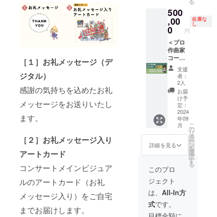
る
DVD
ク LPレ
ルアル
ト）
2024年
め、リ
[７][10]
500
[11] ク
コード
バム
[14] 光
９月：
ターン
[12][14]
レジッ
２枚組
（デジ
,00
るLED
在庫な
[４] ・
の送付
[15]
し
ト掲載
[８] コ
タル）
リスト
0
2025年
時期が
円
（コン
ンサー
[５] 8bit
バンド
１月～
変動す
サート
ト音源
チップ
＜プロ
[15] 記
２月初
る可能
映像）
ダウン
チュー
作曲家
念オル
旬：[２]
性があ
[12] コ
ロード
ンアレ
コース
ゴール
[５][６]
りま
［１］
お礼メッセージ（デ
ンサー
（デジ
ンジCD
＞ 事前
[17] チ
[７][12]
す。そ
支援
トパン
タル）
[６] オ
に以下
ケット
ジタル）
[14][15]
の際は
者：
フレッ
[９] コ
リジナ
のnote
（前列
・2025
2人
活動報
ト [13]
ンサー
ル・サ
記事を
感謝の気持ちを込めたお礼
ブロッ
年４
告にて
お届
クレ
ト映像
ウンド
お読み
ク）※特
月：[８]
け予
事前に
メッセージをお送りいたし
ジット
配信視
トラッ
いただ
典付き
定：
・2025
ご連絡
掲載
聴権
ク DL
き、同
2024
[19] 握
年５
します
ます。
年09
（コン
（デジ
カード
意いた
手会 参
月：[９]
が、何
こ
月
サート
タル）
（４
だいた
加権 ※
の
・2025
卒ご容
リ
パンフ
[10] コ
種）
上でリ
番号は
タ
年６
赦くだ
［２］
お礼メッセージ入り
ー
レッ
ンサー
[７] オ
ターン
本文の
ン
月：[３]
詳細を見る
さい。
を
ト）
ト映像
リジナ
をご購
「リ
選
[10] ※コ
アートカード
◆ お届
択
[14] 光
DVD
ル・サ
入くだ
ターン
す
ンサー
け方
る
るLED
[11] ク
ウンド
さい。
コンサートメインビジュア
紹介」
ト準備
このプロ
法： ・
リスト
レジッ
トラッ
https://
と共通
のた
CAMPF
ジェクト
ルのアートカード（お礼
バンド
ト掲載
ク LPレ
note.co
です。
め、リ
IREメッ
[15] 記
（コン
コード
m/previ
◆ お届
ターン
は、
All-In方
セージ
メッセージ入り）をご自宅
念オル
サート
２枚組
ew/n53
け予
の送付
機能で
式
です。
ゴール
映像）
[８] コ
128cc7
定： ・
時期が
送付：
までお届けします。
[18] チ
[12] コ
ンサー
12d7?
2024年
変動す
目標金額に
[４][８]