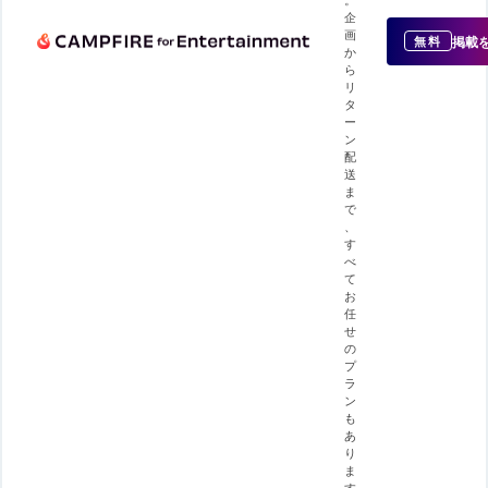
企
画
掲載
無料
か
ら
リ
タ
ー
ン
配
送
ま
で
、
す
べ
て
お
任
せ
の
プ
ラ
ン
も
あ
り
ま
す