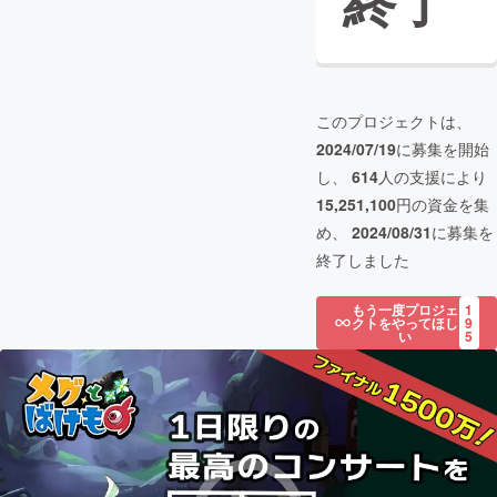
終了
このプロジェクトは、
2024/07/19
に募集を開始
し、
614
人の支援により
15,251,100
円の資金を集
め、
2024/08/31
に募集を
終了しました
もう一度プロジェ
1
クトをやってほし
9
い
5