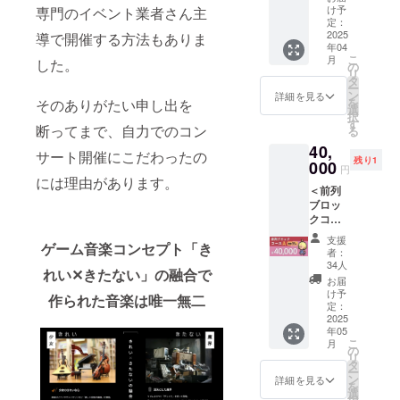
パンフ
IREメッ
礼メッ
（デジ
（デジ
け予
専門のイベント業者さん主
ジ上部
レッ
セージ
セージ
タル）
定：
タル）
や活動
ト）
機能で
入り
2025
導で開催する方法もありま
[14] 光
[14] 光
報告に
[14] 光
送付：
年04
アート
るLED
るLED
てお知
るLED
こ
[４][８]
月
した。
カー
リスト
の
リスト
らせい
リスト
リ
・ご指
ド：１
バン
タ
バンド
たしま
バンド
ー
定のご
枚 [４]
ド：２
ン
[16] チ
詳細を見る
す。 ◆
[15] 記
を
そのありがたい申し出を
住所へ
オル
個 [16]
選
ケット
お届け
念オル
択
送付：
ゴール
チケッ
す
※特典付
予定：
断ってまで、自力でのコン
ゴール
る
[２][５]
アレン
ト：２
き ※番
・2024
※番号は
[６][７]
40,
ジフル
枚 ※特
号は本
サート開催にこだわったの
年９
本文の
[12][14]
残り1
アルバ
000
典１個
文の
円
月：[４]
「リ
ム（デ
つき ※
には理由があります。
「リ
・2025
ターン
＜前列
ジタ
番号は
ターン
年１月
紹介」
ブロッ
ル）
本文の
紹介」
～２月
と共通
クコー
[８] コ
「リ
と共通
初旬：
です。
スA＞
ンサー
ターン
です。
支援
[２][５]
◆ お届
ゲーム音楽コンセプト「き
◆ 内容
ト音源
紹介」
※現在昼
者：
[６][16]
け予
物：
ダウン
と共通
34人
公演を
※コン
れい✕きたない」の融合で
定： ・
[２] お
ロード
です。
予定し
お届
サート
2024年
礼メッ
（デジ
※現在昼
け予
ており
作られた音楽は唯一無二
準備の
９月：
セージ
タル）
定：
公演を
ます
ため、
[４] ・
入り
2025
[14] 光
予定し
が、多
リター
2025年
年05
アート
るLED
ており
くのご
ンの送
こ
１月～
月
カード
リスト
の
ます
支援を
付時期
リ
２月初
[４] オ
バン
タ
が、多
いただ
が変動
ー
旬：[２]
ルゴー
ド：３
ン
くのご
詳細を見る
けた場
する可
を
[５][６]
ルアレ
個 [16]
選
支援を
合、昼
能性が