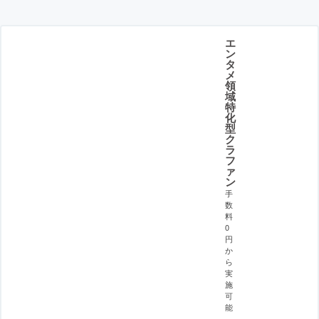
エ
ン
タ
メ
領
域
特
化
型
ク
ラ
フ
ァ
ン
手
数
料
0
円
か
ら
実
施
可
能
。