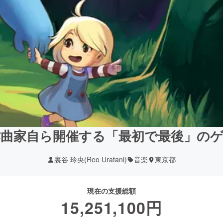
曲家自ら開催する「最初で最後」の
裏谷 玲央(Reo Uratani)
音楽
東京都
現在の支援総額
15,251,100
円