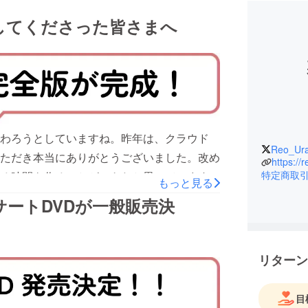
してくださった皆さまへ
わろうとしていますね。昨年は、クラウド
Reo_Ura
ただき本当にありがとうございました。改め
https:/
特定商取
る時間を作ることができたと思っています。
もっと見る
開催に至るまでの毎日は本当に壮絶で……。
ートDVDが一般販売決
催にこぎつけることができました。きっと１
いたかもしれません。お世辞でもなく、たく
ができました。本当に、本当にありがとうご
リターン
「オリジナル・サウンドトラックCD完全
のご案内をお知らせさせてください。当初の
目