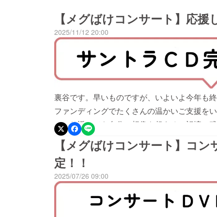
【メグばけコンサート】応援
2025/11/12 20:00
裏谷です。早いものですが、いよいよ今年も終
ファンディングでたくさんの温かいご支援をい
てふり返っても自分の想像を超える、記憶に残
少し裏話になりますが、準備からクラファン、
【メグばけコンサート】コンサ
作曲の仕事を一時的にセーブして、ようやく開
定！！
人だと諦めるか、内容を妥協することになって
2025/07/26 09:00
さんの応援をいただけたことで、踏ん張ること
ざいました！さて、今日は最後のリターン品の
版」が完成しましたので、そのご報告と、発送