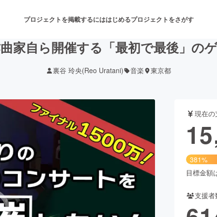
プロジェクトを掲載するには
はじめる
プロジェクトをさがす
曲家自ら開催する「最初で最後」の
裏谷 玲央(Reo Uratani)
音楽
東京都
注目のリターン
注目の新着プロジェクト
募集終了が近いプロジェクト
も
現在の
音楽
舞台・パフォーマンス
15
ゲーム・サービス開発
フード・飲食店
381%
書籍・雑誌出版
アニメ・漫画
目標金額は4
支援者
チャレンジ
ビューティー・ヘルスケ
61