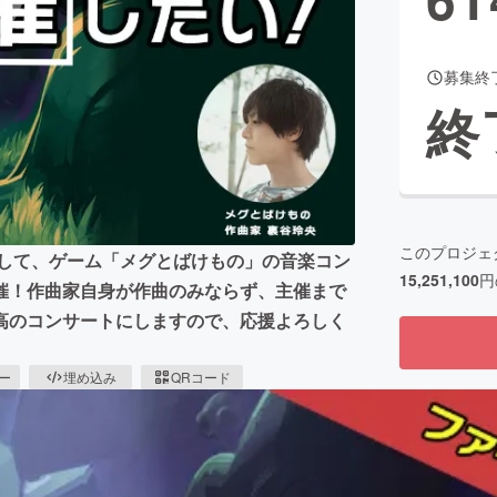
募集終
CAMPFIRE for Social Good
CAMPFIRE Creation
終
CAMPFIREふるさと納税
machi-ya
コミュニティ
このプロジェ
として、ゲーム「メグとばけもの」の音楽コン
15,251,100
円
開催！作曲家自身が作曲のみならず、主催まで
高のコンサートにしますので、応援よろしく
ピー
埋め込み
QRコード