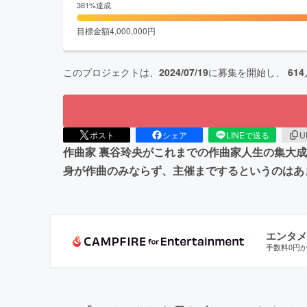
381
%達成
目標金額
4,000,000
円
このプロジェクトは、
2024/07/19
に募集を開始し、
614
ポスト
シェア
LINEで送る
U
作曲家 裏谷玲央がこれまでの作曲家人生の集大成
身が作曲のみならず、主催までするというのはあ
エンタメ
手数料0円