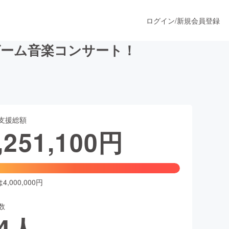
ログイン
/
新規会員登録
ゲーム音楽コンサート！
うすぐ公開されます
支援総額
プロダクト
,251,100
円
ファッション
スポーツ
,000,000円
数
ア
ソーシャルグッド
4
人