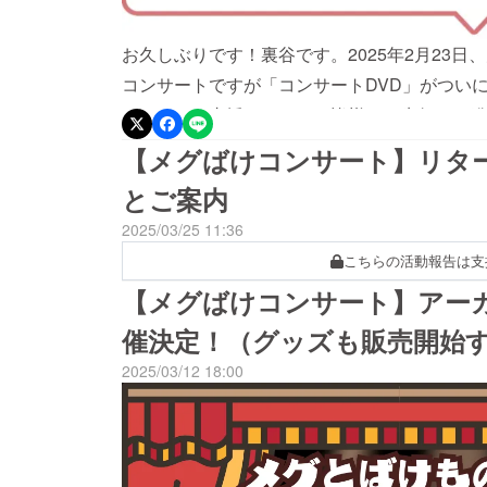
ぼくの予想をはるかに超える、たくさんのご支
ラCDを豪華仕様にすることができました。メ
お久しぶりです！裏谷です。2025年2月23
ディング企画は、これにて完全に終了となりま
コンサートですが「コンサートDVD」がつい
で応援してくれた皆さま、温かいメッセージを
でリターン支援いただいた皆様には先行して発
の気持ちをくれた皆さま、本当にありがとうご
たので、ぜひご覧いただけると嬉しいです＾＾ 
【メグばけコンサート】リタ
紹介させてください。ジャケット画像はこちら
て、当初は、クラウドファンディングのリター
かりづらいですが、COMPLETE EDITON
とご案内
してほしい！」という希望の声をいただき、数
レットは楽曲解説付き！さらに、本作のメインテーマ「
2025/03/25 11:36
になりました。たった今より販売を開始します
譜も付属しています。また、以前発売して今は
こちらの活動報告は支
行いませんので、ぜひこの機会にお求めくださ
版)が買えなくて待ってくれている方、クラフ
【メグばけコンサート】アー
BOOTH：https://reo-uratani.booth.p
ラCD完全版ほしい！と思っていただいた方に
サートを大成功させることができました。コン
催決定！（グッズも販売開始
めています。発表を楽しみにお待ちいただけるとうれ
ても満足のいく出来に仕上がりましたので、お
楽曲21曲に加え、DLC「ばけものたちの記憶
2025/03/12 18:00
曲を収録- DISC22025年2月に開催されたメ
余すことなく完全収録したコンサート音源を収録-
全版をご支援いただいた方へ- オリジナル・サ