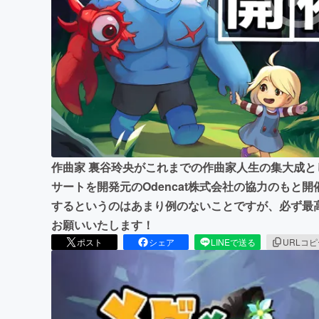
まちづくり・地域活性化
作曲家 裏谷玲央がこれまでの作曲家人生の集大成
サートを開発元のOdencat株式会社の協力のもと
するというのはあまり例のないことですが、必ず最
お願いいたします！
ポスト
シェア
LINEで送る
URLコ