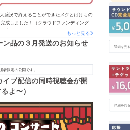
援をいただくことができ、お陰さまでサント
グとばけものコンサート、クラウドファン
日、大盛況で終えることができたメグとばけもの
す。コンサートに来てくれた皆さま、グッズ
に完成しました！（クラウドファンディング
くれた皆さま、支援はできなかったけど応援
送済みです。）ダイジェスト動画も作りまし
もっと見る
ざいました！最後に、完成したCDを少しご
コンサートDVD 一般販売が決定！！そし
ーン品の３月発送のお知らせ
です。トールサイズの特別仕様！写真ではわ
ン品として制作していたのですが「一般販売
詳細を見
は銀箔押しになっています。CD2枚組、ブック
量に限りはありますが、一般販売を行うこと
Wisihing Star(願いの星)」のピアノ
！数量限定生産のため、完売後の追加生産は
完売してしまった、サントラCD(初回限定
援者限定の公開です。
い。＜コンサートDVDを購入する＞
ァンで支援しなかったけど、やっぱりサント
カイブ配信の同時視聴会が開
m/items/6820452皆さまの多大なるご支援により、コン
向けて、一般発売できるように現在準備を進
サートDVDも調整に試行錯誤を重ねて、と
するよ〜）
しいです！【仕様】------ DISC１本編
うちでお楽しみいただければ嬉しいです！
」用に新たに書き下ろした追加9曲を含む全30
詳細を見
グとばけもの コンサート-音楽の世界- の演奏を
----※オリジナル・サウンドトラックCD 完
ウンドトラックCD 完全版のみをご支援いた