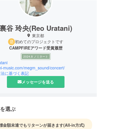
裏谷 玲央(Reo Uratani)
東京都
初めてのプロジェクトです
CAMPFIREアワード受賞履歴
2024.8 ノミネート
tani
/rei-music.com/megm_sound/concert/
引法に基づく表記
メッセージを送る
を選ぶ
標金額未達でもリターンが届きます
(All-in方式)