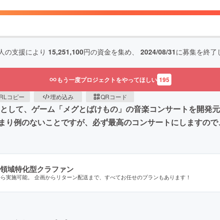
人の支援により
15,251,100
円の資金を集め、
2024/08/31
に募集を終了
もう一度プロジェクトをやってほしい
195
RLコピー
埋め込み
QRコード
として、ゲーム「メグとばけもの」の音楽コンサートを開発元の
まり例のないことですが、必ず最高のコンサートにしますので
領域特化型クラファン
から実施可能。 企画からリターン配送まで、すべてお任せのプランもあります！