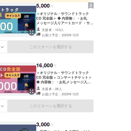
5,000
円
＜オリジナル・サウンドトラック
CD 完全版＞ ◆ 内容物： ・お礼
メッセージ入りアートカード ・サウ
ンドトラックCD 完全版 ◆ お届け予
支援者：103人
定： ・2025年内：すべてまとめて
お届け予定：2025年12月
※コンサート準備のため、リターン
の送付時期が変動する可能性があり
ます。その際は活動報告にて事前に
このリターンを選択する
る
ご連絡しますが、何卒ご容赦くださ
い。 ◆ お届け方法： ・ご指定のご
住所へ送付：すべてまとめて
16,000
円
＜オリジナル・サウンドトラック
CD 完全版 + コンサートチケット＞
◆ 内容物： ・お礼メッセージ入り
アートカード ・サウンドトラック
支援者：28人
CD 完全版 ・チケット ※特典付き ◆
お届け予定：2025年12月
お届け予定： ・2025年１月～２月
初旬：お礼メッセージ入りアート
カード、チケット ・2025年内：サ
このリターンを選択する
る
ウンドトラックCD 完全版 ※コン
サート準備のため、リターンの送付
時期が変動する可能性があります。
3,000
その際は活動報告にて事前にご連絡
円
しますが、何卒ご容赦ください。 ◆