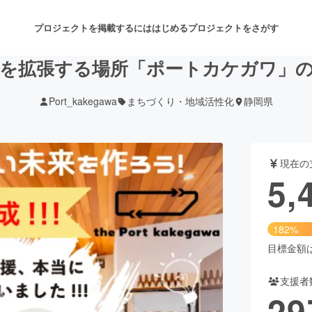
プロジェクトを掲載するには
はじめる
プロジェクトをさがす
を拡張する場所「ポートカケガワ」
Port_kakegawa
まちづくり・地域活性化
静岡県
注目のリターン
注目の新着プロジェクト
募集終了が近いプロジェクト
も
現在の
音楽
舞台・パフォーマンス
5,
ゲーム・サービス開発
フード・飲食店
182%
書籍・雑誌出版
アニメ・漫画
目標金額は3
支援者
チャレンジ
ビューティー・ヘルスケ
29