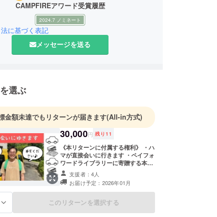
CAMPFIREアワード受賞履歴
2024.7 ノミネート
引法に基づく表記
メッセージを送る
を選ぶ
標金額未達でもリターンが届きます
(All-in方式)
30,000
円
残り
11
《本リターンに付属する権利》 ・ハ
マが直接会いに行きます ・ペイフォ
ワードライブラリーに寄贈する本を
直接お渡しいただけます 《備考》
支援者：4人
・お会いする時間は3時間をお約束
お届け予定：2026年01月
し、それ以上は前後の予定次第とさ
せていただきます ・会う時期や場所
については相談のうえ決めさせてく
このリターンを選択する
る
ださい ・寄贈する本の冊数について
は相談のうえ決めさせてください ・