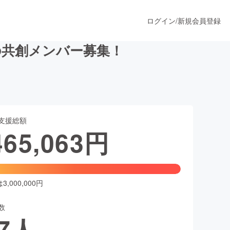
ログイン
/
新規会員登録
の共創メンバー募集！
うすぐ公開されます
支援総額
プロダクト
465,063
円
ファッション
スポーツ
,000,000円
数
ア
ソーシャルグッド
7
人