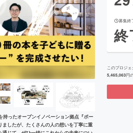
募集終
CAMPFIRE for Social Good
CAMPFIRE Creation
終
CAMPFIREふるさと納税
machi-ya
コミュニティ
このプロジェ
5,465,063
円
能を持ったオープンイノベーション拠点『ポー
りましたが、たくさんの人の想いを丁寧に重
を通じて、ぜひ一緒にこれからの未来につい