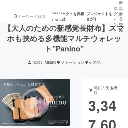
新
ロ
規
グ
会
プロジェクトを掲載
プロジェクトを
/
するには
さがす
イ
員
ン
登
【大人のための新感覚長財布】スマ
録
ホも挟める多機能マルチウォレッ
ト"Panino"
人気のプロ
注目のリ
注目の新着プロ
募集終了が近いプ
もうすぐ公開
ジェクト
ターン
ジェクト
ロジェクト
されます
Incroci Milano
ファッション
その他
アート・写真
音楽
現在の支援総
テクノロジー・ガジェット
ゲーム・サ
額
3,34
映像・映画
書籍・雑誌
7,60
ビジネス・起業
チャレンジ