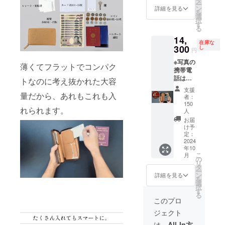
タ
ら2点を
変更に
ます。
ー
円のと
ラー／7
ン
お選び
詳細を見る
なる可
＜その
を
ころ、
色（イ
選
くださ
能性も
他製品
択
30名様
エ
す
い（同
ござい
につい
る
限定
ロー、
じ色を
ます。
ての留
14,
47%OF
チョ
お選び
ご了承
意事項
在庫な
Fの
300
コ、
し
いただ
くださ
円
＞ ・本
13,780
キャメ
いても
い。 ※
商品
※写真の
円にて
ル、
構いま
薄くてフラットでコンパク
ご注文
は、革
携帯電
お届け
トー
せん）
状況、
をイタ
話は付
いたし
プ、グ
トなのに考え抜かれた大容
・オリ
使用部
リアよ
属しま
ます。
リー
ジナル
材の供
支援
り直輸
せん
量だから、あれもこれも入
※税込・
ン、ブ
ギフト
者：
給状
入し製
【超早
送料無
ラック×
150
BOX そ
況、製
作した
れられます。
割
料 リ
人
ブラッ
れぞれ1
造工程
商品と
45％OF
ターン
ク、ブ
お届
個付 ■
上の都
なりま
F】 一
内容 ■
け予
ラック×
お届け
合等に
す。 ・
般販売
定：
お好き
ナチュ
予定：
より出
本商品
2024
予定価
なカ
ラル）
2024年
荷時期
は表、
年10
格
ラーの
の中か
10月末
が遅れ
こ
裏とも
月
26,000
の
Panino(
ら3点を
※デザイ
る場合
リ
に天然
円のと
タ
パニー
お選び
ン・仕
があり
ー
皮革を
ころ、
ン
ノ) 1個
詳細を見る
くださ
様・内
ます。
を
使用し
150名様
選
・カ
い（同
容品は
＜その
択
ており
限定
す
ラー／7
じ色を
変更に
他製品
る
ます。
45%OF
色（イ
このプロ
お選び
なる可
につい
天然皮
Fの
エ
いただ
能性も
ての留
革は一
ジェクト
14,300
ロー、
いても
ござい
意事項
枚一枚
円にて
チョ
は、
All-In方
構いま