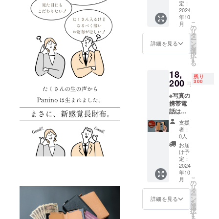
般販売
す。
定：
予定価
2024
年10
格
こ
月
26,000
の
リ
円のと
タ
ー
ころ、
ン
詳細を見る
を
200名様
選
択
限定
す
る
43%OF
18,
Fの
残り
14,820
200
300
円
円にて
※写真の
お届け
携帯電
いたし
話は付
ます。
属しま
※税込・
支援
せん
送料無
者：
【クラ
料 リ
0人
ファン
ターン
お届
割
内容 ■
け予
30％OF
お好き
定：
F】 一
2024
なカ
年10
般販売
ラーの
こ
月
予定価
Panino(
の
リ
格
パニー
タ
ー
26,000
ノ) 1個
ン
詳細を見る
を
円のと
・カ
選
択
ころ、
ラー／7
す
る