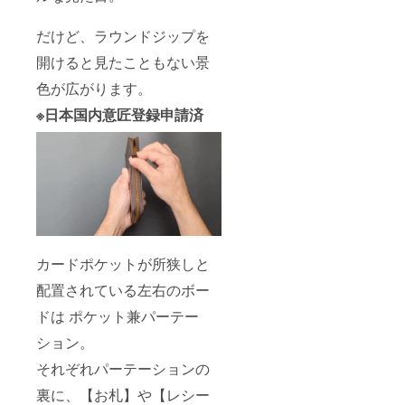
によっ
然皮革
て、シ
ならで
だけど、ラウンドジップを
ワや染
はの風
色ム
合いを
開けると見たこともない景
ラ、血
お楽し
筋など
みくだ
色が広がります。
が入る
さい。
場合が
※日本国内意匠登録申請済
ありま
すが、
ひとつ
ひとつ
違うそ
の表情
が革製
品なら
ではの
魅力と
カードポケットが所狭しと
なりま
す。天
配置されている左右のボー
然皮革
ならで
ドは ポケット兼パーテー
はの風
ション。
合いを
お楽し
それぞれパーテーションの
みくだ
さい。
裏に、【お札】や【レシー