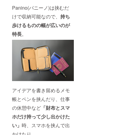
位や革
はの風
くださ
ての留
裏とも
の種類
合いを
Panino(パニーノ)は挟むだ
い。 ※
意事項
に天然
によっ
お楽し
ご注文
＞ ・本
皮革を
て、シ
みくだ
けで収納可能なので、
持ち
状況、
商品
使用し
ワや染
さい。
使用部
は、革
ており
色ム
歩けるものの幅が広いのが
材の供
をイタ
ます。
ラ、血
給状
リアよ
特長
。
天然皮
筋など
況、製
り直輸
革は一
が入る
造工程
入し製
枚一枚
場合が
上の都
作した
異なる
ありま
合等に
商品と
ため、
すが、
より出
なりま
商品一
ひとつ
荷時期
す。 ・
つ一
ひとつ
が遅れ
本商品
つ、色
違うそ
る場合
は表、
合いや
の表情
があり
裏とも
風合い
が革製
ます。
に天然
が違い
品なら
＜その
皮革を
ます。
ではの
アイデアを書き留めるメモ
他製品
使用し
使用部
魅力と
につい
ており
位や革
なりま
帳とペンを挟んだり、仕事
ての留
ます。
の種類
す。天
意事項
天然皮
によっ
然皮革
の休憩中など
「財布とスマ
＞ ・本
革は一
て、シ
ならで
商品
枚一枚
ワや染
ホだけ持って少し出かけた
はの風
は、革
異なる
色ム
合いを
をイタ
い」
時、スマホを挟んで出
ため、
ラ、血
お楽し
リアよ
商品一
筋など
みくだ
かけたり。
り直輸
つ一
が入る