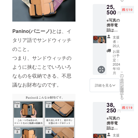
300名様
色（イ
25,
限定
エ
残り10
30%OF
500
ロー、
円
Fの
チョ
※写真の
18,200
コ、
携帯電
円にて
キャメ
話は付
Panino(パニーノ)
とは、イ
お届け
ル、
属しま
いたし
トー
支援
タリア語でサンドウィッチ
せん
ます。
プ、グ
者：
【2個
※税込・
リー
20人
のこと。
セット
送料無
ン、ブ
お届
割 】 一
料 リ
ラック×
け予
つまり、サンドウィッチの
般販売
ターン
定：
ブラッ
予定価
2024
内容 ■
ク、ブ
ように挟むことでいろいろ
年10
格
お好き
ラック×
こ
月
52,000
なものを収納できる、不思
なカ
の
ナチュ
リ
円のと
ラーの
タ
ラル）
ー
議なお財布なのです。
ころ、
Panino(
ン
の中か
詳細を見る
を
30名様
パニー
選
ら1点を
択
限定
ノ) 1個
す
お選び
る
25,500
・カ
くださ
38,
円にて
ラー／7
い ・オ
残り19
お届け
250
色（イ
リジナ
円
いたし
エ
ルギフ
※写真の
ます。
ロー、
トBOX
携帯電
※税込・
チョ
付き ■
話は付
送料無
コ、
お届け
属しま
料 リ
キャメ
予定：
支援
せん