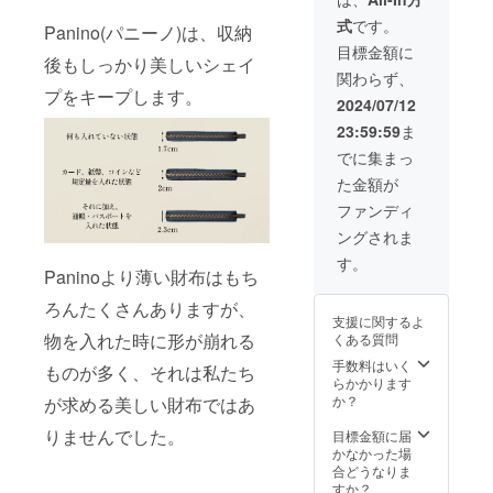
ます。
＞ ・本
異なる
お届け
コ、
せん）
ご了承
商品
ため、
式
です。
いたし
Panino(パニーノ)は、収納
キャメ
・オリ
くださ
は、革
商品一
ます。
ル、
目標金額に
ジナル
い。 ※
をイタ
つ一
後もしっかり美しいシェイ
※税込・
トー
ギフト
ご注文
リアよ
つ、色
関わらず、
送料無
プ、グ
BOX そ
状況、
り直輸
合いや
プをキープします。
料 リ
リー
2024/07/12
れぞれ1
使用部
入し製
風合い
ターン
ン、ブ
個付 ■
材の供
作した
が違い
23:59:59
ま
内容 ■
ラック×
お届け
給状
商品と
ます。
お好き
ブラッ
でに集まっ
予定：
況、製
なりま
使用部
なカ
ク、ブ
2024年
造工程
す。 ・
位や革
た金額が
ラーの
ラック×
10月末
上の都
本商品
の種類
Panino(
ナチュ
ファンディ
※デザイ
合等に
は表、
によっ
パニー
ラル）
ン・仕
より出
裏とも
て、シ
ングされま
ノ) 1個
の中か
様・内
荷時期
に天然
ワや染
・カ
ら1点を
す。
容品は
が遅れ
皮革を
色ム
Paninoより薄い財布はもち
ラー／7
お選び
変更に
る場合
使用し
ラ、血
色（イ
くださ
なる可
があり
ており
筋など
ろんたくさんありますが、
エ
い ・オ
能性も
ます。
ます。
支援に関するよ
が入る
ロー、
リジナ
ござい
＜その
天然皮
物を入れた時に形が崩れる
くある質問
場合が
チョ
ルギフ
ます。
他製品
革は一
ありま
コ、
手数料はいく
トBOX
ご了承
ものが多く、それは私たち
につい
枚一枚
すが、
キャメ
らかかります
付き ■
くださ
ての留
異なる
ひとつ
ル、
か？
お届け
が求める美しい財布ではあ
い。 ※
意事項
ため、
ひとつ
トー
予定：
ご注文
＞ ・本
商品一
違うそ
りませんでした。
プ、グ
目標金額に届
2024年
状況、
商品
つ一
の表情
リー
かなかった場
10月末
使用部
は、革
つ、色
が革製
ン、ブ
合どうなりま
※デザイ
材の供
をイタ
合いや
品なら
ラック×
すか？
ン・仕
給状