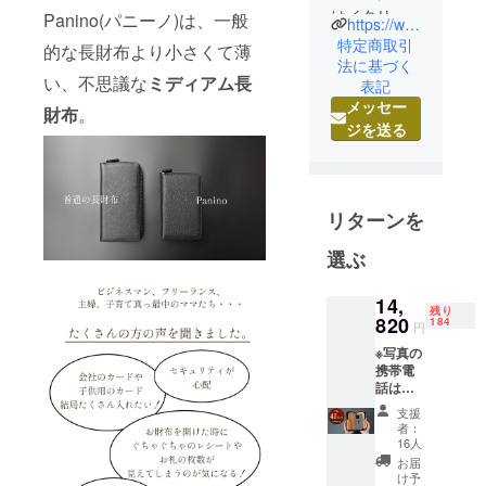
はイタリア
Panino(パニーノ)は、一般
https://www.incrocimilano.com
語で交差
特定商取引
的な長財布より小さくて薄
点。
法に基づく
い、不思議な
ミディアム長
表記
その名の通
メッセー
り、「イタ
財布
。
ジを送る
リアのデザ
イン性・美
しさ」と
「日本の機
リターンを
能性・技
術」を交差
選ぶ
させ、新し
いスタン
14,
残り
820
184
ダードを創
円
造してい
※写真の
携帯電
く。それが
話は付
INCROCI
属しま
支援
MILANOのブ
せん
者：
【早割
16人
ランドミッ
43％OF
お届
ションで
F】 一
け予