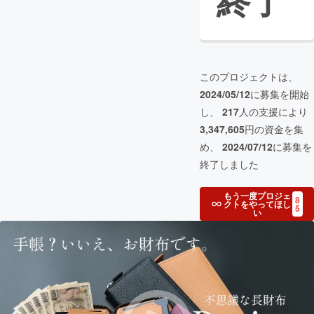
終了
このプロジェクトは、
2024/05/12
に募集を開始
し、
217
人の支援により
3,347,605
円の資金を集
め、
2024/07/12
に募集を
終了しました
もう一度プロジェ
8
クトをやってほし
5
い