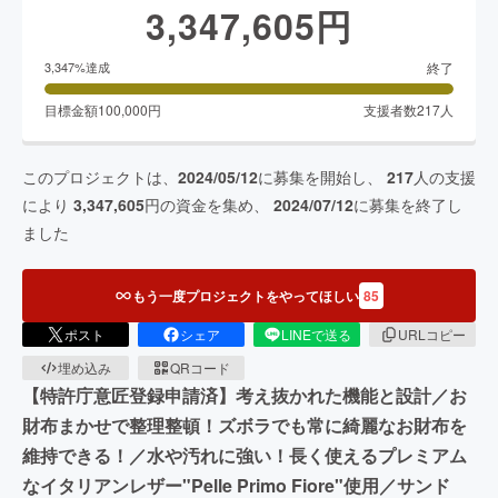
3,347,605
円
終了
3,347
%達成
目標金額
100,000
円
支援者数
217
人
このプロジェクトは、
2024/05/12
に募集を開始し、
217
人の支援
により
3,347,605
円の資金を集め、
2024/07/12
に募集を終了し
ました
もう一度プロジェクトをやってほしい
85
ポスト
シェア
LINEで送る
URLコピー
埋め込み
QRコード
【特許庁意匠登録申請済】考え抜かれた機能と設計／お
財布まかせで整理整頓！ズボラでも常に綺麗なお財布を
維持できる！／水や汚れに強い！長く使えるプレミアム
なイタリアンレザー"Pelle Primo Fiore"使用／サンド