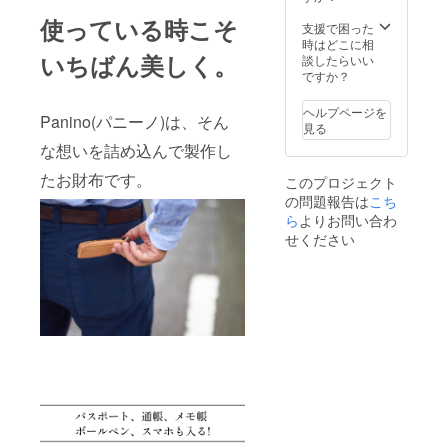
リアよ
風合い
ではの
ブラッ
様・内
況、製
り直輸
が違い
魅力と
使っている時こそ
ク、ブ
支援で困った
容品は
造工程
入し製
ます。
なりま
ラック×
時はどこに相
変更に
上の都
作した
使用部
す。天
いちばん美しく。
ナチュ
談したらいい
なる可
合等に
商品と
位や革
然皮革
ラル）
ですか？
能性も
より出
なりま
の種類
ならで
の中か
ござい
荷時期
す。 ・
によっ
はの風
ら1点を
ます。
が遅れ
ヘルプページを
本商品
て、シ
合いを
Panino(パニーノ)は、そん
お選び
ご了承
る場合
見る
は表、
ワや染
お楽し
くださ
くださ
があり
裏とも
色ム
な想いを詰め込んで製作し
みくだ
い ・オ
い。 ※
ます。
に天然
ラ、血
さい。
リジナ
ご注文
＜その
皮革を
たお財布です。
筋など
このプロジェクト
ルギフ
状況、
他製品
使用し
が入る
の問題報告は
こち
トBOX
使用部
につい
ており
場合が
ら
よりお問い合わ
付き ■
材の供
ての留
ます。
ありま
お届け
給状
せください
意事項
天然皮
すが、
予定：
況、製
＞ ・本
革は一
ひとつ
2024年
造工程
商品
枚一枚
ひとつ
10月末
上の都
は、革
異なる
違うそ
※デザイ
合等に
をイタ
ため、
の表情
ン・仕
より出
リアよ
商品一
が革製
様・内
荷時期
り直輸
つ一
品なら
容品は
が遅れ
入し製
つ、色
ではの
変更に
る場合
作した
合いや
魅力と
なる可
があり
商品と
風合い
なりま
能性も
ます。
なりま
が違い
す。天
ござい
＜その
す。 ・
ます。
然皮革
ます。
他製品
本商品
使用部
ならで
ご了承
につい
は表、