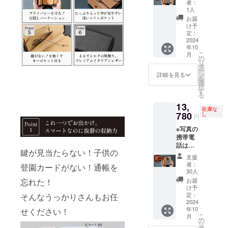
ターン
ル、
2024年
者：
【3個
内容 ■
トー
1人
10月末
セット
お好き
プ、グ
※デザイ
お届
割 】 一
なカ
リー
け予
ン・仕
般販売
ラーの
定：
ン、ブ
様・内
予定価
2024
Panino(
ラック×
容品は
年10
格
パニー
ブラッ
変更に
こ
月
78,000
ノ) 2個
の
ク、ブ
なる可
リ
円のと
・カ
タ
ラック×
能性も
ー
ころ、
ラー／7
ン
ナチュ
詳細を見る
ござい
を
20名様
色（イ
選
ラル）
ます。
択
限定
エ
す
の中か
ご了承
る
38,250
ロー、
ら1点を
くださ
13,
円にて
チョ
お選び
い。 ※
在庫な
お届け
780
コ、
し
くださ
ご注文
円
いたし
キャメ
い ・オ
状況、
※写真の
ます。
ル、
リジナ
使用部
携帯電
※税込・
トー
ルギフ
材の供
話は付
送料無
プ、グ
トBOX
給状
鍵が見当たらない！子供の
属しま
料 リ
リー
付き ■
況、製
支援
せん
ターン
ン、ブ
お届け
者：
造工程
登園カードがない！通帳を
【超超
内容 ■
ラック×
30人
予定：
上の都
早割
お好き
ブラッ
2024年
お届
忘れた！
合等に
47％OF
なカ
ク、ブ
け予
10月末
より出
F】 一
ラーの
定：
そんなうっかりさんもお任
ラック×
※デザイ
荷時期
般販売
2024
Panino(
ナチュ
ン・仕
が遅れ
年10
予定価
せください！
パニー
ラル）
様・内
る場合
こ
月
格
ノ) 3個
の
の中か
容品は
があり
リ
26,000
・カ