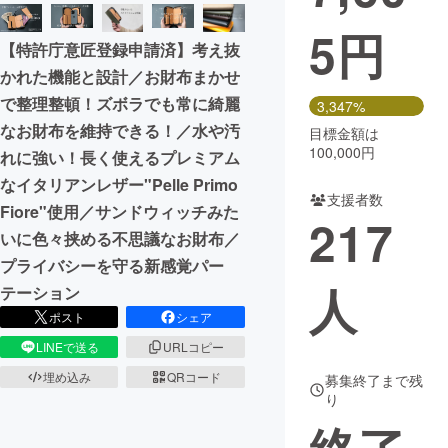
5
円
まちづくり・地域活性化
【特許庁意匠登録申請済】考え抜
かれた機能と設計／お財布まかせ
CAMPFIRE for Social Good
CAMPFIRE Creation
で整理整頓！ズボラでも常に綺麗
3,347%
CAMPFIREふるさと納税
machi-ya
コミュニティ
なお財布を維持できる！／水や汚
目標金額は
100,000円
れに強い！長く使えるプレミアム
なイタリアンレザー"Pelle Primo
支援者数
Fiore"使用／サンドウィッチみた
217
いに色々挟める不思議なお財布／
プライバシーを守る新感覚パー
人
テーション
ポスト
シェア
LINEで送る
URLコピー
埋め込み
QRコード
募集終了まで残
り