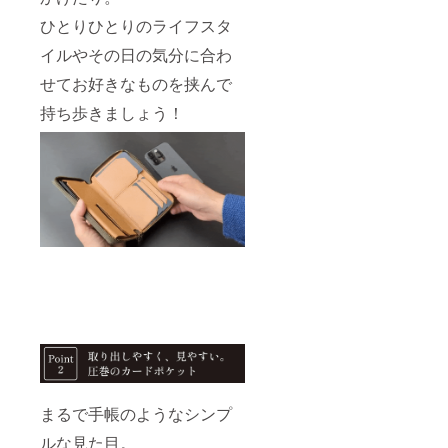
さい。
入し製
つ、色
場合が
ひとりひとりのライフスタ
作した
合いや
ありま
商品と
風合い
すが、
イルやその日の気分に合わ
なりま
が違い
ひとつ
す。 ・
ます。
ひとつ
せてお好きなものを挟んで
本商品
使用部
違うそ
は表、
位や革
持ち歩きましょう！
の表情
裏とも
の種類
が革製
に天然
によっ
品なら
皮革を
て、シ
ではの
使用し
ワや染
魅力と
ており
色ム
なりま
ます。
ラ、血
す。天
天然皮
筋など
然皮革
革は一
が入る
ならで
枚一枚
場合が
はの風
異なる
ありま
合いを
ため、
すが、
お楽し
商品一
ひとつ
みくだ
つ一
ひとつ
さい。
つ、色
違うそ
合いや
の表情
風合い
が革製
が違い
品なら
ます。
ではの
使用部
まるで手帳のようなシンプ
魅力と
位や革
なりま
ルな見た目。
の種類
す。天