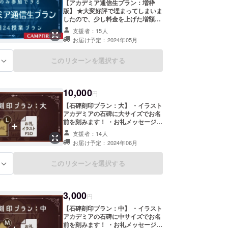
【アカデミア通信生プラン：増枠
版】 ★大変好評で埋まってしまいま
したので、少し料金を上げた増額版
を追加★ 5月からの3ヶ月間、授業
支援者：15人
のみリアルタイム参加、またはアー
お届け予定：2024年05月
カイブ参加できるプランとなってい
ます。 授業内容は月8回の基本カリ
キュラムはもちろん、月に1～2回開
このリターンを選択する
る
講している特別授業もご参加頂けま
す。 ・月8回の基本授業×3ヶ月＝24
授業となります ・月1～2回の特別
10,000
授業もご参加いただけます ※基本カ
円
リキュラムの内容は「キャラデザ、
【石碑刻印プラン：大】 ・イラスト
デッサン、イラスト制作、人体解剖
アカデミアの石碑に大サイズでお名
学、ジェスチャードローイング、
前を刻みます！ ・お礼メッセージ付
フィルムスタディ」を予定しており
き限定イラスト+PSDデータを提供
ます。 ※授業内容が変更される可能
支援者：14人
致します。 《備考欄》に刻んで欲し
性もございますのでご了承ください
お届け予定：2024年06月
いお名前を記載下さい。 ※HPとオン
※授業回数が減ることはありません
ライン校舎の目立つ場所に支援者名
のでご安心ください ※リアルタイム
を刻んだ石碑を建て、イラストアカ
このリターンを選択する
る
参加の場合はイラストアカデミア在
デミアが存続する限り感謝し続けま
校生と一緒に参加することになりま
す。 ※石碑はイラストで描き起こし
す ※校舎含め、コミュニティにはア
ます。 ※お礼イラストは書き出した
クセスできませんのでご了承くださ
3,000
A4サイズのイラスト画像とレイヤー
円
い
構造を保存したPSDデータになりま
【石碑刻印プラン：中】 ・イラスト
す。 ※リターン品の著作権及びその
アカデミアの石碑に中サイズでお名
他法的権利については、プロジェク
前を刻みます！ ・お礼メッセージ付
トオーナーに帰属しますので、再配