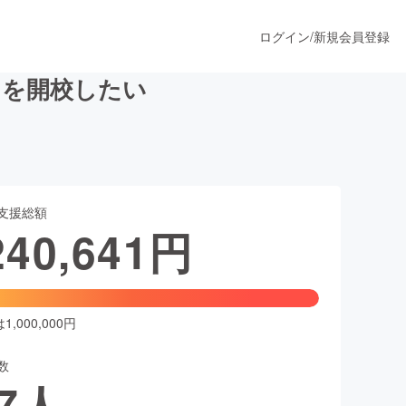
ログイン
/
新規会員登録
」を開校したい
うすぐ公開されます
支援総額
プロダクト
240,641
円
ファッション
スポーツ
,000,000円
数
ア
ソーシャルグッド
7
人