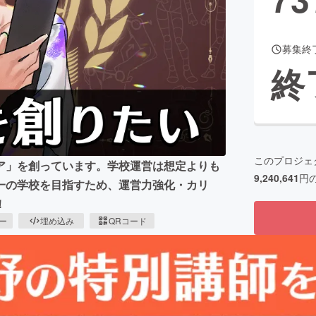
募集終
CAMPFIRE for Social Good
CAMPFIRE Creation
終
CAMPFIREふるさと納税
machi-ya
コミュニティ
このプロジェ
ア」を創っています。学校運営は想定よりも
9,240,641
円
一の学校を目指すため、運営力強化・カリ
！
ピー
埋め込み
QRコード