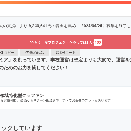
人の支援により
9,240,641
円の資金を集め、
2024/04/25
に募集を終了し
もう一度プロジェクトをやってほしい
163
RLコピー
埋め込み
QRコード
ミア」を創っています。学校運営は想定よりも大変で、運営を
のためのお力を貸してください！
領域特化型クラファン
から実施可能。 企画からリターン配送まで、すべてお任せのプランもあります！
ェックしています