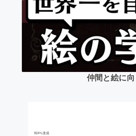
仲間と絵に向
924
%達成