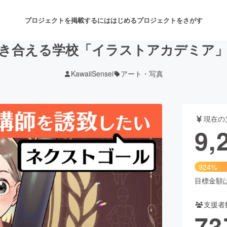
プロジェクトを掲載するには
はじめる
プロジェクトをさがす
き合える学校「イラストアカデミア
KawaiiSensei
アート・写真
注目のリターン
注目の新着プロジェクト
募集終了が近いプロジェクト
も
現在の
音楽
舞台・パフォーマンス
9,
ゲーム・サービス開発
フード・飲食店
924%
書籍・雑誌出版
アニメ・漫画
目標金額は1
支援者
チャレンジ
ビューティー・ヘルスケ
73