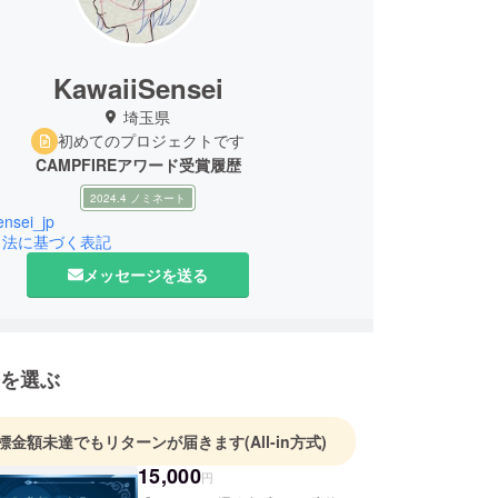
KawaiiSensei
埼玉県
初めてのプロジェクトです
CAMPFIREアワード受賞履歴
2024.4 ノミネート
ensei_jp
引法に基づく表記
メッセージを送る
を選ぶ
標金額未達でもリターンが届きます
(All-in方式)
15,000
円