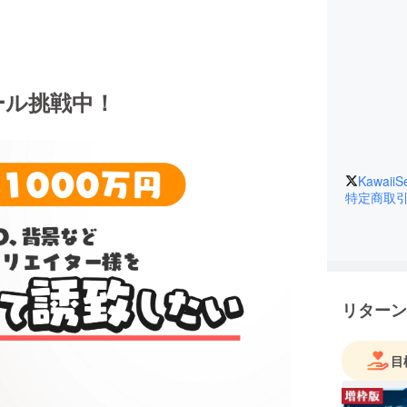
ール挑戦中！
KawaiiS
特定商取
リターン
目