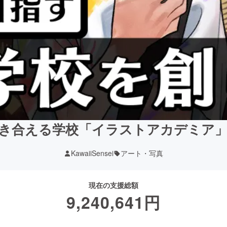
き合える学校「イラストアカデミア
KawaiiSensei
アート・写真
現在の支援総額
9,240,641
円