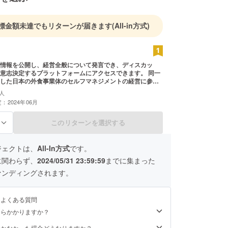
標金額未達でもリターンが届きます
(All-in方式)
情報を公開し、経営全般について発言でき、ディスカッ
意志決定するプラットフォームにアクセスできます。 同一
した日本の外食事業体のセルフマネジメントの経営に参画
決定を主導することもできます。 飲食店の海外出店に関す
人
得て、働く場をつくり、そこで自ら参加できるようになり
：2024年06月
このリターンを選択する
る
ジェクトは、
All-In方式
です。
に関わらず、
2024/05/31 23:59:59
までに集まった
ァンディングされます。
るよくある質問
くらかかりますか？
届かなかった場合どうなりますか？