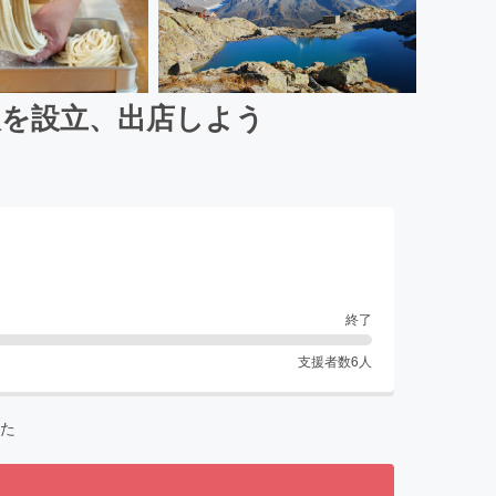
人を設立、出店しよう
終了
支援者数
6
人
た