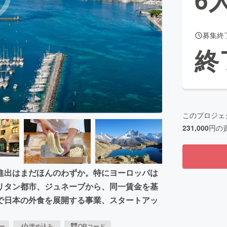
募集終
CAMPFIRE for Social Good
CAMPFIRE Creation
終
CAMPFIREふるさと納税
machi-ya
コミュニティ
このプロジェ
231,000
円の
進出はまだほんのわずか。特にヨーロッパは
リタン都市、ジュネーブから、同一賃金を基
で日本の外食を展開する事業、スタートアッ
ピー
埋め込み
QRコード