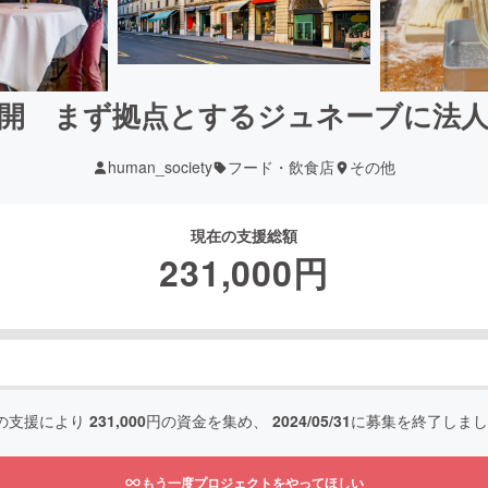
開 まず拠点とするジュネーブに法
human_society
フード・飲食店
その他
現在の支援総額
231,000
円
の支援により
231,000
円の資金を集め、
2024/05/31
に募集を終了しまし
もう一度プロジェクトをやってほしい