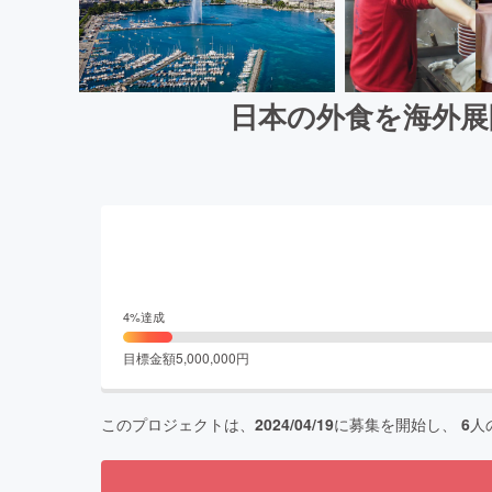
日本の外食を海外展
4
%達成
目標金額
5,000,000
円
このプロジェクトは、
2024/04/19
に募集を開始し、
6
人