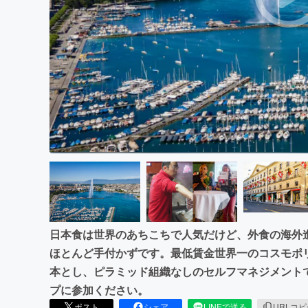
まちづくり・地域活性化
日本食は世界のあちこちで人気だけど、外食の海外
ほとんど手付かずです。最低賃金世界一のコスモポ
本とし、ピラミッド組織なしのセルフマネジメント
プに参加ください。
ポスト
シェア
LINEで送る
URLコ