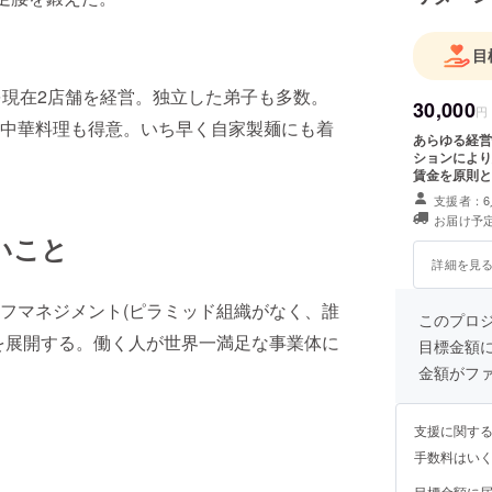
目
を現在2店舗を経営。独立した弟子も多数。
30,000
円
中華料理も得意。いち早く自家製麺にも着
あらゆる経営
ションにより
賃金を原則と
し、その意志
支援者：6
るノウハウを
お届け予定
ます。
いこと
詳細を見
フマネジメント(ピラミッド組織がなく、誰
このプロ
を展開する。働く人が世界一満足な事業体に
目標金額
金額がフ
支援に関す
手数料はい
目標金額に