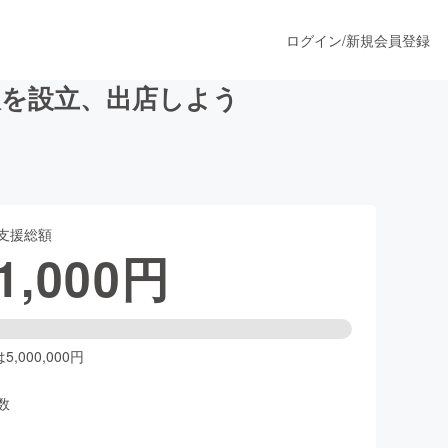
ログイン
/
新規会員登録
人を設立、出店しよう
うすぐ公開されます
支援総額
プロダクト
1,000
円
ファッション
スポーツ
,000,000円
数
ア
ソーシャルグッド
人