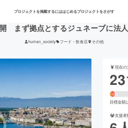
プロジェクトを掲載するには
はじめる
プロジェクトをさがす
開 まず拠点とするジュネーブに法
human_society
フード・飲食店
その他
注目のリターン
注目の新着プロジェクト
募集終了が近いプロジェクト
も
現在の
音楽
舞台・パフォーマンス
23
ゲーム・サービス開発
フード・飲食店
4%
書籍・雑誌出版
アニメ・漫画
目標金額は5
支援者
チャレンジ
ビューティー・ヘルスケ
6