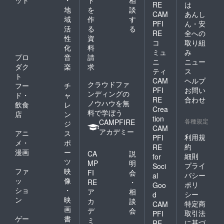
ット
・
ト
相
RE
は
地
を
談
CAM
あんし
域
作
す
PFI
ん・安
活
る
る
RE
全への
性
資
コ
取り組
化
料
ミュ
み
プロ
音
請
ニ
ニュー
ダク
楽
求
ティ
ス
ト
CAM
ヘルプ
クラウドファ
フー
チ
PFI
お問い
ンディングの
ド・
ャ
RE
合わせ
ノウハウを無
飲食
レ
Crea
料で学ぼう
店
ン
tion
各種規定
CAMPFIRE
ジ
CAM
アカデミー
アニ
ス
利用規
PFI
メ・
ポ
約
RE
漫画
ー
CA
説
細則
for
ツ
MP
明
プライ
Soci
ファ
映
FI
会
バシー
al
ッ
像
RE
・
ポリ
Goo
ショ
・
ア
相
シー
d
ン
映
カ
談
特定商
CAM
画
デ
会
取引法
PFI
ゲー
書
ミ
に基づ
RE