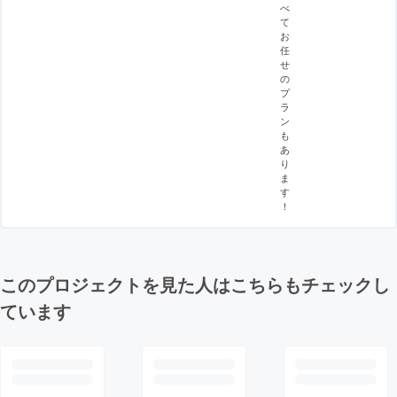
べ
て
お
任
せ
の
プ
ラ
ン
も
あ
り
ま
す
！
このプロジェクトを見た人はこちらもチェックし
ています