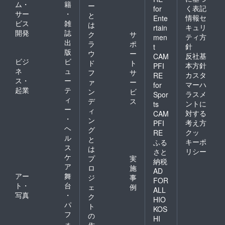
ム・
籍
ー
く表記
for
サー
・
と
情報セ
Ente
ビス
雑
は
キュリ
rtain
開発
誌
ク
サ
ティ方
men
出
ラ
ポ
針
t
版
ウ
ー
反社基
CAM
ビジ
ビ
ド
ト
本方針
PFI
ネ
ュ
フ
サ
カスタ
RE
ス・
ー
ァ
ー
マーハ
for
起業
テ
ン
ビ
ラスメ
Spor
ィ
デ
ス
ントに
ts
ー
ィ
対する
CAM
・
ン
考え方
PFI
ヘ
グ
クッ
RE
ル
と
キーポ
ふる
ス
は
リシー
さと
ケ
プ
実
納税
ア
ロ
施
AD
アー
舞
ジ
事
FOR
ト・
台
ェ
例
ALL
写真
・
ク
HIO
パ
ト
KOS
フ
の
HI
ォ