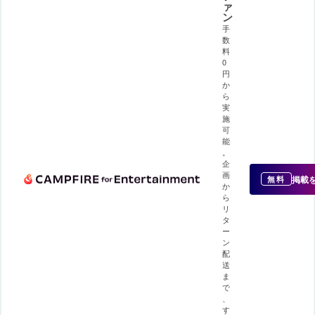
ァ
ン
手
数
料
0
円
か
ら
実
施
可
能
。
企
画
掲載
無料
か
ら
リ
タ
ー
ン
配
送
ま
で
、
す