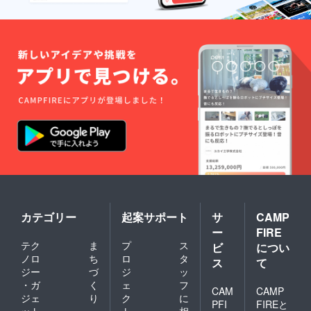
カテゴリー
起案サポート
サ
CAMP
ー
FIRE
テク
ま
プ
ス
ビ
につい
ノロ
ち
ロ
タ
ス
て
ジー
づ
ジ
ッ
・ガ
く
ェ
フ
CAM
CAMP
ジェ
り
ク
に
PFI
FIREと