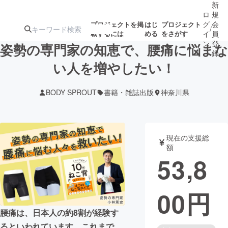
新
ロ
規
グ
会
プロジェクトを掲
はじ
プロジェクト
/
載するには
める
をさがす
イ
員
ン
登
姿勢の専門家の知恵で、腰痛に悩まな
録
い人を増やしたい！
人気のプロ
注目のリ
注目の新着プロ
募集終了が近いプ
もうすぐ公開
BODY SPROUT
書籍・雑誌出版
神奈川県
ジェクト
ターン
ジェクト
ロジェクト
されます
アート・写真
音楽
現在の支援総
額
53,8
テクノロジー・ガジェット
ゲーム・サ
00
円
映像・映画
書籍・雑誌
腰痛は、日本人の約8割が経験す
ビジネス・起業
チャレンジ
るといわれています。これまで