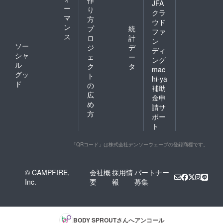
作
JFA
ー
り
クラ
マ
方
ウド
ン
プ
統
ファ
ス
ロ
計
ン
ソー
ジ
デ
ディ
シャ
ェ
ー
ング
ル
ク
タ
mac
グッ
ト
hi-ya
ド
の
補助
広
金申
め
請サ
方
ポー
ト
「QRコード」は株式会社デンソーウェーブの登録商標です。
© CAMPFIRE,
会社概
採用情
パートナー
Inc.
要
報
募集
BODY SPROUT
さんへアンコール