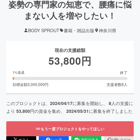
姿勢の専門家の知恵で、腰痛に悩
まない人を増やしたい！
BODY SPROUT
書籍・雑誌出版
神奈川県
現在の支援総額
53,800
円
終了
1
%達成
目標金額
3,000,000
円
支援者数
8
人
このプロジェクトは、
2024/04/17
に募集を開始し、
8
人の支援に
より
53,800
円の資金を集め、
2024/05/31
に募集を終了しました
もう一度プロジェクトをやってほしい
ポスト
シェア
LINEで送る
URLコピー