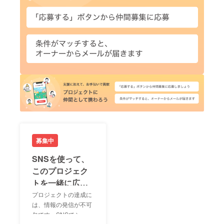
募集中
SNSを使って、
このプロジェク
トを一緒に広め
ましょう！
プロジェクトの達成に
は、情報の発信が不可
欠です。SNSでシェア
LIN