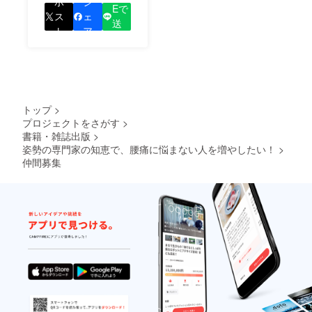
をして、あなたが応援
ポ
シ
Eで
しているプロジェクト
ス
ェ
送
の良さを知ってもらい
ト
ア
る
ましょう！
トップ
>
プロジェクトをさがす
>
書籍・雑誌出版
>
姿勢の専門家の知恵で、腰痛に悩まない人を増やしたい！
>
仲間募集