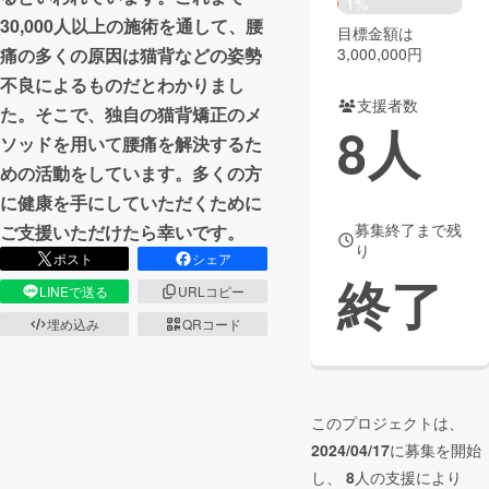
1%
30,000人以上の施術を通して、腰
目標金額は
まちづくり・地域活性化
3,000,000円
痛の多くの原因は猫背などの姿勢
不良によるものだとわかりまし
支援者数
CAMPFIRE for Social Good
CAMPFIRE Creation
た。そこで、独自の猫背矯正のメ
8
人
CAMPFIREふるさと納税
machi-ya
コミュニティ
ソッドを用いて腰痛を解決するた
めの活動をしています。多くの方
に健康を手にしていただくために
募集終了まで残
ご支援いただけたら幸いです。
り
ポスト
シェア
終了
LINEで送る
URLコピー
埋め込み
QRコード
このプロジェクトは、
2024/04/17
に募集を開始
し、
8
人の支援により