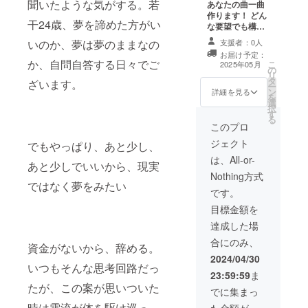
聞いたような気がする。若
あなたの曲一曲
い。
作ります！ どん
干24歳、夢を諦めた方がい
な要望でも構い
ません。こんな
いのか、夢は夢のままなの
支援者：0人
曲を作って欲し
お届け予定：
い！と言ってい
か、自問自答する日々でご
こ
2025年05月
の
ただければあな
リ
タ
ただけの曲をお
ざいます。
ー
ン
渡しします！
詳細を見る
を
選
lineかinstagram
択
す
の電話機能を使
る
い打ち合わせを
このプロ
行いましょう。
ジェクト
でもやっぱり、あと少し、
は、All-or-
あと少しでいいから、現実
Nothing方式
ではなく夢をみたい
です。
目標金額を
達成した場
合にのみ、
資金がないから、辞める。
2024/04/30
いつもそんな思考回路だっ
23:59:59
ま
たが、この案が思いついた
でに集まっ
時は電流が体を駆け巡っ
た金額が