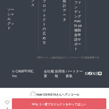
ン
プ
統
ファ
ス
ロ
計
ン
ソー
ジ
デ
ディ
シャ
ェ
ー
ング
ル
ク
タ
mac
グッ
ト
hi-ya
ド
の
補助
広
金申
め
請サ
方
ポー
ト
「QRコード」は株式会社デンソーウェーブの登録商標です。
© CAMPFIRE,
会社概
採用情
パートナー
Inc.
要
報
募集
hide12540218
さんへアンコール
もう一度プロジェクトをやってほしい
2