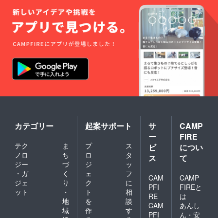
カテゴリー
起案サポート
サ
CAMP
ー
FIRE
テク
ま
プ
ス
ビ
につい
ノロ
ち
ロ
タ
ス
て
ジー
づ
ジ
ッ
・ガ
く
ェ
フ
CAM
CAMP
ジェ
り
ク
に
PFI
FIREと
ット
・
ト
相
RE
は
地
を
談
CAM
あんし
域
作
す
PFI
ん・安