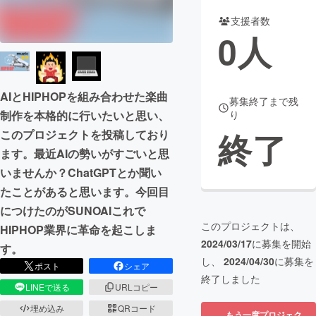
支援者数
まちづくり・地域活性化
0
人
CAMPFIRE for Social Good
CAMPFIRE Creation
CAMPFIREふるさと納税
machi-ya
コミュニティ
AIとHIPHOPを組み合わせた楽曲
募集終了まで残
り
制作を本格的に行いたいと思い、
終了
このプロジェクトを投稿しており
ます。最近AIの勢いがすごいと思
いませんか？ChatGPTとか聞い
たことがあると思います。今回目
につけたのがSUNOAIこれで
このプロジェクトは、
HIPHOP業界に革命を起こしま
2024/03/17
に募集を開始
す。
し、
2024/04/30
に募集を
ポスト
シェア
終了しました
LINEで送る
URLコピー
埋め込み
QRコード
もう一度プロジェク