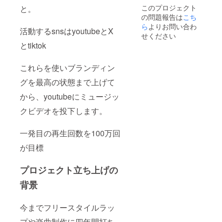
このプロジェクト
と。
の問題報告は
こち
ら
よりお問い合わ
活動するsnsはyoutubeとX
せください
とtiktok
これらを使いブランディン
グを最高の状態まで上げて
から、youtubeにミュージッ
クビデオを投下します。
一発目の再生回数を100万回
が目標
プロジェクト立ち上げの
背景
今までフリースタイルラッ
プや楽曲制作に四年間打ち