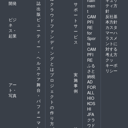
キュリ
rtain
開発
誌
ク
サ
ティ方
men
出
ラ
ポ
針
t
版
ウ
ー
反社基
CAM
ビジ
ビ
ド
ト
本方針
PFI
ネ
ュ
フ
サ
カスタ
RE
ス・
ー
ァ
ー
マーハ
for
起業
テ
ン
ビ
ラスメ
Spor
ィ
デ
ス
ントに
ts
ー
ィ
対する
CAM
・
ン
考え方
PFI
ヘ
グ
クッ
RE
ル
と
キーポ
ふる
ス
は
リシー
さと
ケ
プ
実
納税
ア
ロ
施
AD
アー
舞
ジ
事
FOR
ト・
台
ェ
例
ALL
写真
・
ク
HIO
パ
ト
KOS
フ
の
HI
ォ
作
JFA
ー
り
クラ
マ
方
ウド