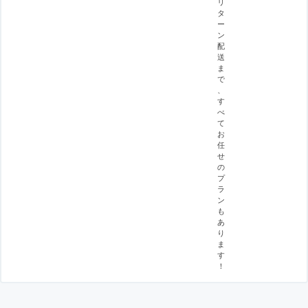
リ
タ
ー
ン
配
送
ま
で
、
す
べ
て
お
任
せ
の
プ
ラ
ン
も
あ
り
ま
す
！