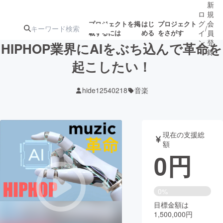
新
ロ
規
グ
会
プロジェクトを掲
はじ
プロジェクト
/
載するには
める
をさがす
イ
員
ン
登
HIPHOP業界にAIをぶち込んで革命を
録
起こしたい！
人気のプロ
注目のリ
注目の新着プロ
募集終了が近いプ
もうすぐ公開
hide12540218
音楽
ジェクト
ターン
ジェクト
ロジェクト
されます
アート・写真
音楽
現在の支援総
額
0
円
テクノロジー・ガジェット
ゲーム・サ
映像・映画
書籍・雑誌
0%
目標金額は
1,500,000円
ビジネス・起業
チャレンジ