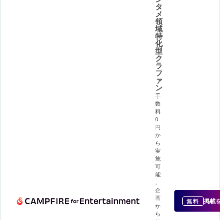
タ
メ
領
域
特
化
型
ク
ラ
フ
ァ
ン
手
数
料
0
円
か
ら
実
施
可
能
。
企
画
掲載
無料
か
ら