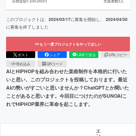
目標金額
1,500,000
円
支援者数
0
人
このプロジェクトは、
2024/03/17
に募集を開始し、
2024/04/30
に募集を終了しました
もう一度プロジェクトをやってほしい
ポスト
シェア
LINEで送る
URLコピー
埋め込み
QRコード
AIとHIPHOPを組み合わせた楽曲制作を本格的に行いた
いと思い、このプロジェクトを投稿しております。最近
AIの勢いがすごいと思いませんか？ChatGPTとか聞いた
ことがあると思います。今回目につけたのがSUNOAIこ
れでHIPHOP業界に革命を起こします。
エ
ン