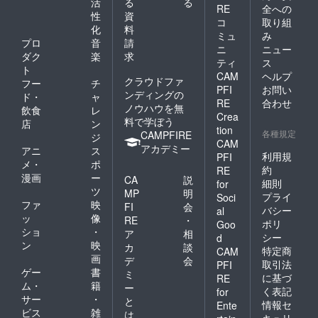
活
る
る
RE
全への
性
資
コ
取り組
化
料
ミュ
み
プロ
音
請
ニ
ニュー
ダク
楽
求
ティ
ス
ト
CAM
ヘルプ
クラウドファ
フー
チ
PFI
お問い
ンディングの
ド・
ャ
RE
合わせ
ノウハウを無
飲食
レ
Crea
料で学ぼう
店
ン
tion
各種規定
CAMPFIRE
ジ
CAM
アカデミー
アニ
ス
利用規
PFI
メ・
ポ
約
RE
漫画
ー
CA
説
細則
for
ツ
MP
明
プライ
Soci
ファ
映
FI
会
バシー
al
ッ
像
RE
・
ポリ
Goo
ショ
・
ア
相
シー
d
ン
映
カ
談
特定商
CAM
画
デ
会
取引法
PFI
ゲー
書
ミ
に基づ
RE
ム・
籍
ー
く表記
for
サー
・
と
情報セ
Ente
ビス
雑
は