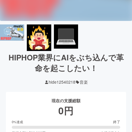
HIPHOP業界にAIをぶち込んで革
命を起こしたい！
hide12540218
音楽
現在の支援総額
0
円
終了
0
%達成