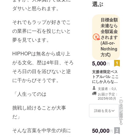
選ぶ
ダサいと怒られます。
目標金額
それでもラップが好きでこ
未達なら
の業界に一石を投じたいと
全額返金
されます
夢を見ています。
(All-or-
Nothing
HIPHOPは無名から成り上
方式)
がる文化、歴は4年目、そろ
5,000
円
そろ日の目を浴びないと逆
支援者限定ベス
トアルバル ここ
に干からびそうです。
にしか入らない
曲も入れる予定
支援者：0人
です。 収録予定
「人生ってのは
お届け予定：
時間約40〜50分
こ
2025年05月
の
収録曲10〜15曲
リ
タ
もしも有名に
挑戦し続けることが大事
ー
ン
なったら支援者
詳細を見る
を
選
だ」
限定なので付加
択
す
価値がつきま
る
す！要らない人
そんな言葉を中学生の頃に
50,000
は売り飛ばし
円
ちゃってくださ