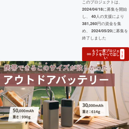
このプロジェクトは、
2024/04/18
に募集を開始
し、
40
人の支援により
381,260
円の資金を集
め、
2024/05/20
に募集を
終了しました
もう一度プロジェ
1
クトをやってほし
2
い