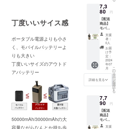
送費
が並んだだ
7,3
用】 送
けの様では
料込み
80
円
の価格
なく、木々
【配送
です。
丁度いいサイス感
が密集し生
商品】
【ご注
物、土壌な
モバイ
意】 ※
ル
皆様の
どを含めた
支援
チャー
支援に
ポータブル電源よりも小さ
者：
集合体を示
ジャー
より量
0人
30000
く、モバイルバッテリーよ
す。
産効率
お届
mAh １
が向上
け予
人間の資源
りも大きい
台 【一
した場
定：
の産地であ
般販売
2024
合、正
丁度いいサイズのアウトド
年07
価格】
規販売
り、容易に
こ
月
8200円
価格が
の
アバッテリー
はなくなら
リ
【割引
販売予
タ
ー
ず、永々育
率】
定価格
ン
詳細を見る
を
10％OF
より下
選
つというイ
択
F 【配
がる可
す
メージを抱
る
送費
能性も
7,7
用】 送
く。
ござい
料込み
90
ます。
フルーク
円
の価格
※デザイ
フォレスト
【配送
です。
ン・仕
商品】
【ご注
様は変
は様々な人
50000mAh/30000mAhの大
モバイ
意】 ※
更にな
や人脈、道
ル
皆様の
る可能
支援
容量ながらなんとか持ち歩
チャー