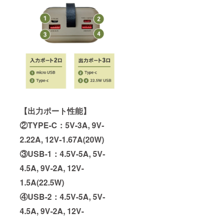
【出力ポート性能】
②TYPE-C：5V-3A, 9V-
2.22A, 12V-1.67A(20W)
③USB-1：4.5V-5A, 5V-
4.5A, 9V-2A, 12V-
1.5A(22.5W)
④USB-2：4.5V-5A, 5V-
4.5A, 9V-2A, 12V-