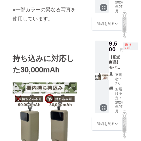
般販売
2024
合、正
い。 ※
※製品保
年07
価格】
規販売
※一部カラーの異なる写真を
ご注文
証は6か
こ
月
9900円
価格が
の
状況、
月、初
リ
【割引
使用しています。
販売予
タ
使用部
期不良
ー
率】
定価格
ン
材の供
詳細を見る
の場合
を
5％OFF
より下
選
給状
は交換
択
【配送
がる可
す
況、製
致しま
る
費用】
能性も
造工程
す。
9,5
送料込
ござい
上の都
残り
みの価
00
ます。
293
合等に
円
格で
※デザイ
より出
持ち込みに対応し
【配送
す。
ン・仕
荷時期
商品】
【ご注
様は変
が遅れ
た30,000mAh
モバイ
意】 ※
更にな
る場合
ル
皆様の
る可能
があり
支援
チャー
支援に
性もご
ます。
者：
ジャー
より量
ざいま
7人
※製品保
50000
産効率
す。ご
証は6か
お届
mAh １
が向上
了承く
け予
月、初
台 type-
した場
定：
ださ
期不良
C ケー
2024
合、正
い。 ※
の場合
年07
ブル
規販売
ご注文
は交換
こ
月
セット
価格が
の
状況、
致しま
リ
【一般
販売予
タ
使用部
す。
ー
販売価
定価格
ン
材の供
詳細を見る
を
格】
より下
選
給状
択
11880
がる可
す
況、製
る
円 【割
能性も
造工程