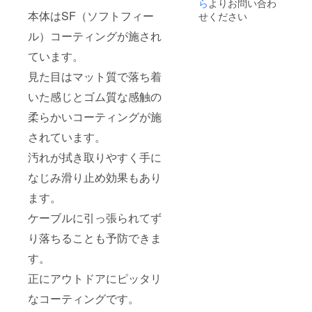
ご注文
ら
よりお問い合わ
致しま
状況、
す。
本体はSF（ソフトフィー
せください
使用部
ル）コーティングが施され
材の供
給状
ています。
況、製
造工程
見た目はマット質で落ち着
上の都
合等に
いた感じとゴム質な感触の
より出
荷時期
柔らかいコーティングが施
が遅れ
る場合
されています。
があり
汚れが拭き取りやすく手に
ます。
なじみ滑り止め効果もあり
ます。
ケーブルに引っ張られてず
り落ちることも予防できま
す。
正にアウトドアにピッタリ
なコーティングです。