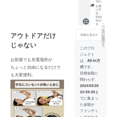
品で
F 【配
様は変
16人
※製品保
す。必
送費
更にな
証は6か
お届
ず本体
用】 送
る可能
け予
月、初
と一緒
料込み
定：
性もご
期不良
にご支
2024
の価格
ざいま
の場合
年07
援をお
です。
す。ご
は交換
こ
月
願いい
【ご注
の
了承く
致しま
リ
たしま
意】 ※
タ
ださ
す。
ー
アウトドアだけ
す。
皆様の
ン
い。 ※
詳細を見る
を
【配送
支援に
選
ご注文
択
商品】
より量
じゃない
す
状況、
る
専用
産効率
使用部
このプロ
ケース
が向上
材の供
ジェクト
【一般
した場
給状
販売価
お部屋でも充電場所が
合、正
況、製
は、
All-In方
格】
規販売
造工程
式
です。
ちょっと自由になるだけで
2800円
価格が
上の都
【割引
販売予
合等に
目標金額に
も大変便利。
率】
定価格
より出
関わらず、
30％OF
より下
荷時期
F 【配
がる可
が遅れ
2024/05/20
送費
能性も
る場合
23:59:59
ま
用】 送
ござい
があり
料込み
ます。
ます。
でに集まっ
の価格
※デザイ
※製品保
た金額が
です。
ン・仕
証は6か
【ご注
様は変
月、初
ファンディ
意】 ※
更にな
期不良
ングされま