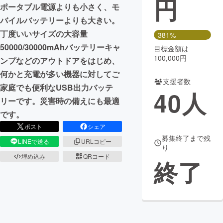
円
ポータブル電源よりも小さく、モ
まちづくり・地域活性化
バイルバッテリーよりも大きい。
丁度いいサイズの大容量
381%
50000/30000mAhバッテリーキャ
目標金額は
CAMPFIRE for Social Good
CAMPFIRE Creation
100,000円
ンプなどのアウトドアをはじめ、
CAMPFIREふるさと納税
machi-ya
コミュニティ
何かと充電が多い機器に対してご
支援者数
家庭でも便利なUSB出力バッテ
40
人
リーです。災害時の備えにも最適
です。
ポスト
シェア
募集終了まで残
LINEで送る
URLコピー
り
埋め込み
QRコード
終了