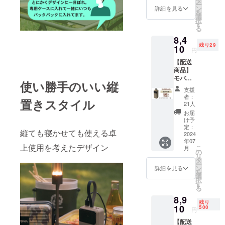
タ
使用部
す。
ー
販売価
定価格
ン
材の供
詳細を見る
を
格】
より下
選
給状
択
10180
がる可
す
況、製
る
円 【割
能性も
造工程
8,4
引率】
ござい
上の都
残り29
20％OF
10
ます。
合等に
円
F 【配
※デザイ
より出
【配送
送費
ン・仕
荷時期
商品】
用】 送
様は変
が遅れ
モバイ
料込み
更にな
る場合
使い勝手のいい縦
ル
の価格
る可能
があり
支援
チャー
です。
性もご
ます。
者：
置きスタイル
ジャー
【ご注
ざいま
21人
※製品保
50000
意】 ※
す。ご
証は6か
お届
mAh １
皆様の
了承く
け予
月、初
台 【一
支援に
定：
ださ
期不良
縦ても寝かせても使える卓
般販売
2024
より量
い。 ※
の場合
年07
価格】
産効率
ご注文
は交換
上使用を考えたデザイン
こ
月
9900円
が向上
の
状況、
致しま
リ
【割引
した場
タ
使用部
す。
ー
率】
合、正
ン
材の供
詳細を見る
を
15％OF
規販売
選
給状
択
F 【配
価格が
す
況、製
る
送費
販売予
造工程
8,9
用】 送
定価格
上の都
残り
料込み
10
より下
500
合等に
円
の価格
がる可
より出
【配送
です。
能性も
荷時期