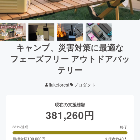
キャンプ、災害対策に最適な
フェーズフリー アウトドアバッ
テリー
flukeforest
プロダクト
現在の支援総額
381,260
円
終了
381
%達成
目標金額
100,000
円
支援者数
40
人