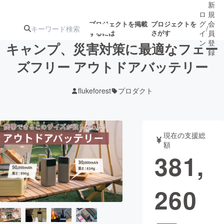
新
ロ
規
グ
会
プロジェクトを掲載
プロジェクトを
/
するには
さがす
イ
員
ン
登
キャンプ、災害対策に最適なフェー
録
ズフリー アウトドアバッテリー
人気のプロ
注目のリ
注目の新着プロ
募集終了が近いプ
もうすぐ公開
flukeforest
プロダクト
ジェクト
ターン
ジェクト
ロジェクト
されます
アート・写真
音楽
現在の支援総
額
381,
テクノロジー・ガジェット
ゲーム・サ
260
映像・映画
書籍・雑誌
ビジネス・起業
チャレンジ