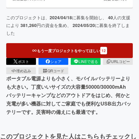
このプロジェクトは、
2024/04/18
に募集を開始し、
40
人の支援
により
381,260
円の資金を集め、
2024/05/20
に募集を終了しま
した
もう一度プロジェクトをやってほしい
12
ポスト
シェア
LINEで送る
URLコピー
埋め込み
QRコード
ポータブル電源よりも小さく、モバイルバッテリーより
も大きい。丁度いいサイズの大容量50000/30000mAh
バッテリーキャンプなどのアウトドアをはじめ、何かと
充電が多い機器に対してご家庭でも便利なUSB出力バッ
テリーです。災害時の備えにも最適です。
このプロジェクトを見た人はこちらもチェックし