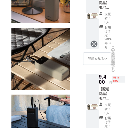
商品】
【ご注
ござい
が遅れ
モバイ
意】 ※
ます。
る場合
ル
皆様の
※デザイ
があり
支援
チャー
支援に
ン・仕
ます。
者：
ジャー
より量
様は変
0人
※製品保
50000
産効率
更にな
証は6か
お届
mAh １
が向上
る可能
け予
月、初
台 【一
した場
定：
性もご
期不良
般販売
2024
合、正
ざいま
の場合
年07
価格】
規販売
す。ご
は交換
こ
月
9900円
価格が
の
了承く
致しま
リ
【割引
販売予
タ
ださ
す。
ー
率】
定価格
ン
い。 ※
詳細を見る
を
10％OF
より下
選
ご注文
択
F 【配
がる可
す
状況、
る
送費
能性も
使用部
9,4
用】 送
ござい
材の供
残り
料込み
00
ます。
500
給状
円
の価格
※デザイ
況、製
【配送
です。
ン・仕
造工程
商品】
【ご注
様は変
上の都
モバイ
意】 ※
更にな
合等に
ル
皆様の
る可能
より出
支援
チャー
支援に
性もご
荷時期
者：
ジャー
より量
ざいま
0人
が遅れ
50000
産効率
す。ご
る場合
お届
mAh １
が向上
了承く
け予
があり
台 【一
した場
定：
ださ
ます。