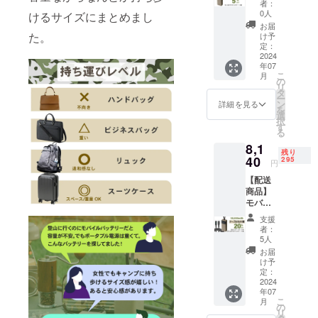
具、知恵、
支援に
性もご
者：
ジャー
より量
ざいま
0人
けるサイズにまとめまし
思想が集
30000
産効率
す。ご
お届
まったプロ
mAh １
が向上
た。
了承く
け予
台 【一
した場
定：
集団であ
ださ
般販売
2024
合、正
い。 ※
り、創業時
年07
価格】
規販売
ご注文
こ
月
の思想や思
8200円
価格が
の
状況、
リ
【割引
販売予
タ
使用部
いを代々受
ー
率】
定価格
ン
材の供
詳細を見る
け継がれて
を
5％OFF
より下
選
給状
択
【配送
いく継承を
がる可
す
況、製
る
費用】
能性も
造工程
も意味する
8,1
送料込
ござい
上の都
残り
という意味
みの価
40
ます。
295
合等に
円
格で
※デザイ
の会社名で
より出
【配送
す。
ン・仕
荷時期
商品】
【ご注
様は変
が遅れ
モバイ
意】 ※
更にな
る場合
ル
皆様の
る可能
があり
支援
チャー
支援に
性もご
ます。
者：
ジャー
より量
ざいま
5人
※製品保
30000
産効率
す。ご
証は6か
お届
mAh １
が向上
了承く
け予
月、初
台
した場
定：
ださ
期不良
TYPE-C
2024
合、正
い。 ※
の場合
年07
ケーブ
規販売
ご注文
は交換
こ
月
ル 1本
価格が
の
状況、
致しま
リ
【一般
販売予