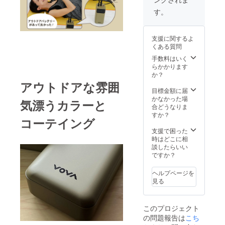
皆様の
る可能
の場合
ご支援
性もご
は交換
す。
により
ざいま
致しま
量産効
す。ご
す。
率が向
了承く
支援に関するよ
上した
ださ
くある質問
場合、
い。 ※
正規販
ご注文
手数料はいく
売価格
状況、
らかかります
が販売
使用部
か？
予定価
材の供
アウトドアな雰囲
格より
給状
目標金額に届
下がる
況、製
かなかった場
気漂うカラーと
可能性
造工程
合どうなりま
もござ
上の都
すか？
コーテイング
いま
合等に
す。 ※
より出
支援で困った
デザイ
荷時期
時はどこに相
ン・仕
が遅れ
談したらいい
様は変
る場合
ですか？
更にな
があり
る可能
ます。
ヘルプページを
性もご
※製品保
見る
ざいま
証は6か
す。ご
月、初
了承く
期不良
このプロジェクト
ださ
の場合
の問題報告は
こち
い。 ※
は交換