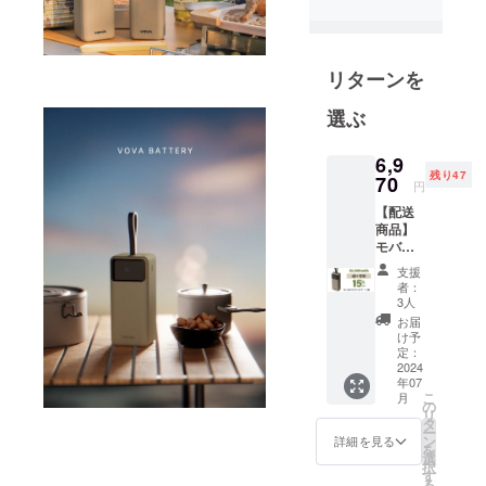
知恵を絞
り、準備と
最大限の努
リターンを
力を行っ
て、これ以
選ぶ
上ないほど
の力をふり
6,9
残り47
70
絞った後は
円
運を待つ。
【配送
商品】
勝利の女神
モバイ
は努力をし
ル
支援
た者にだけ
チャー
者：
ジャー
3人
微笑む。
30000
お届
そのために
mAh １
け予
台 【一
頑張るとい
定：
般販売
2024
う「フルー
年07
価格】
こ
月
ク」。
8200円
の
リ
【割引
また、森林
タ
ー
率】
ン
詳細を見る
「フォレス
を
15％OF
選
択
ト」は木々
F 【配
す
る