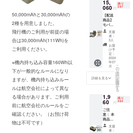
15,
引率】
ござい
上の都
残り
20％OF
060
ます。
297
合等に
円
F 【配
※デザイ
より出
50,000mAhと30,000mAhの
【配送
送費
ン・仕
荷時期
商品】
用】 送
様は変
が遅れ
2種を用意しました。
モバイ
料込み
更にな
る場合
ル
の価格
る可能
飛行機のご利用が前提の場
があり
支援
チャー
です。
性もご
ます。
者：
ジャー
【ご注
合は30,000mAh(111Wh)を
ざいま
3人
※製品保
50000
意】 ※
す。ご
証は6か
お届
ご利用ください。
mAh １
皆様の
了承く
け予
月、初
台 モバ
支援に
定：
ださ
期不良
イル
2024
より量
い。 ※
の場合
※機内持ち込み容量160Wh以
年07
チャー
産効率
ご注文
は交換
こ
月
ジャー
が向上
の
状況、
致しま
下が一般的なルールになり
リ
30000
した場
タ
使用部
す。
ー
mAh １
合、正
ン
材の供
詳細を見る
ますが、機内持ち込みルー
を
台 type-
規販売
選
給状
択
Cケーブ
価格が
す
ルは航空会社によって異な
況、製
る
ル1本
販売予
造工程
1,9
セット
る場合があります。ご利用
定価格
上の都
残り
【一般
60
より下
484
合等に
円
前に航空会社のルールをご
販売価
がる可
より出
ご注
格】
能性も
荷時期
確認ください。（お預け荷
意： 本
20080
ござい
が遅れ
商品は
円 【割
ます。
る場合
物は不可です）
オプ
引率】
※デザイ
があり
支援
ション
25％OF
ン・仕
ます。
者：