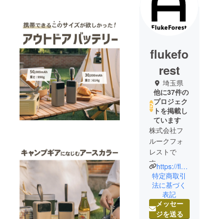
flukefo
rest
埼玉県
他に37件の
プロジェク
トを掲載し
ています
株式会社フ
ルークフォ
レストで
す。
https://flukeforest.jp/
フルーク
特定商取引
フォレスト
法に基づく
表記
という社名
メッセー
は、社員一
ジを送る
丸となって