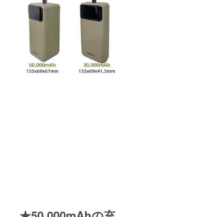
★50,000mAhの充