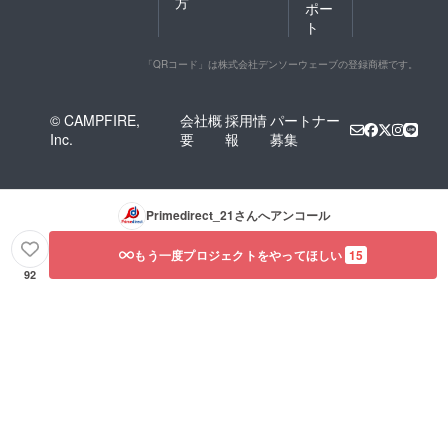
方
ポー
ト
「QRコード」は株式会社デンソーウェーブの登録商標です。
© CAMPFIRE,
会社概
採用情
パートナー
Inc.
要
報
募集
Primedirect_21
さんへアンコール
もう一度プロジェクトをやってほしい
15
92