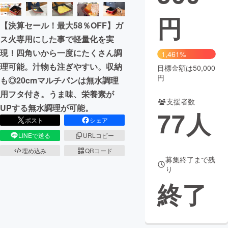
円
まちづくり・地域活性化
【決算セール！最大58％OFF】ガ
ス火専用にした事で軽量化を実
CAMPFIRE for Social Good
CAMPFIRE Creation
現！四角いから一度にたくさん調
1,461%
CAMPFIREふるさと納税
machi-ya
コミュニティ
理可能。汁物も注ぎやすい。収納
目標金額は50,000
円
も◎20cmマルチパンは無水調理
用フタ付き。うま味、栄養素が
支援者数
UPする無水調理が可能。
77
人
ポスト
シェア
LINEで送る
URLコピー
埋め込み
QRコード
募集終了まで残
り
終了