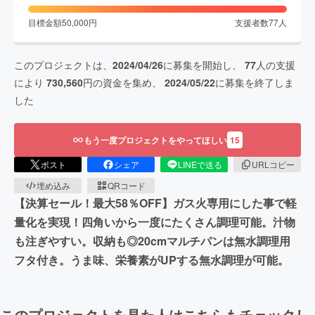
目標金額
50,000
円
支援者数
77
人
このプロジェクトは、
2024/04/26
に募集を開始し、
77
人の支援
により
730,560
円の資金を集め、
2024/05/22
に募集を終了しま
した
もう一度プロジェクトをやってほしい
15
ポスト
シェア
LINEで送る
URLコピー
埋め込み
QRコード
【決算セール！最大58％OFF】ガス火専用にした事で軽
量化を実現！四角いから一度にたくさん調理可能。汁物
も注ぎやすい。収納も◎20cmマルチパンは無水調理用
フタ付き。うま味、栄養素がUPする無水調理が可能。
このプロジェクトを見た人はこちらもチェックし