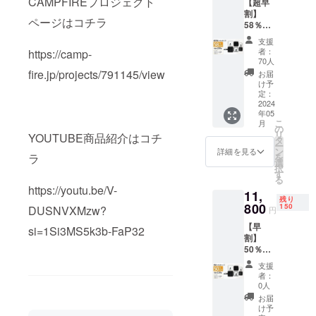
CAMPFIREプロジェクト
【超早
割】
ルートから
ページはコチラ
58％OF
集まるお客
F！ ＜
支援
様の声を元
リター
者：
https://camp-
ン内容
に、お客様
70人
＞
fire.jp/projects/791145/view
お届
が求めてい
24cmフ
け予
る商品を開
ライパ
定：
ン＋ガ
2024
発できるよ
年05
ラス蓋
こ
うに日々活
月
20cmマ
の
リ
YOUTUBE商品紹介はコチ
ルチパ
動を行って
タ
ー
ン＋無
ン
詳細を見る
おります。
を
ラ
水調理
選
択
代表商品に
蓋
す
る
16cmミ
たった15秒
https://youtu.be/V-
11,
ニパン
残り
でぽっかぽ
＋ガラ
800
150
DUSNVXMzw?
円
かのスピー
ス蓋 着
【早
脱式
si=1Si3MS5k3b-FaP32
ドヒート 温
割】
取っ手
熱ベスト。8
50％OF
※一般販
F！ ＜
売価
種類の形に
支援
リター
格：
者：
変形するス
ン内容
23760
0人
テップエイ
＞
円 ※ リ
お届
24cmフ
ターン
け予
トなど。