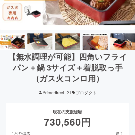
【無水調理が可能】四角いフライ
パン＋鍋 3サイズ＋着脱取っ手
（ガス火コンロ用）
Primedirect_21
プロダクト
現在の支援総額
730,560
円
終了
1,461
%達成