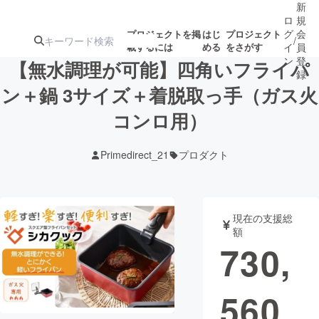
新
ロ
規
グ
会
プロジェクトを掲
はじ
プロジェクト
/
載するには
める
をさがす
イ
員
ン
登
【無水調理が可能】四角いフライパ
録
ン＋鍋 3サイズ＋着脱取っ手（ガス火
コンロ用）
人気のプロ
注目のリ
注目の新着プロ
募集終了が近いプ
もうすぐ公開
ジェクト
ターン
ジェクト
ロジェクト
されます
Primedirect_21
プロダクト
アート・写真
音楽
現在の支援総
テクノロジー・ガジェット
ゲーム・サ
額
730,
映像・映画
書籍・雑誌
560
ビジネス・起業
チャレンジ