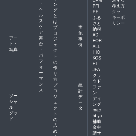
・
ン
考え方
PFI
ヘ
グ
クッ
RE
ル
と
キーポ
ふる
ス
は
リシー
さと
ケ
プ
実
納税
ア
ロ
施
AD
アー
舞
ジ
事
FOR
ト・
台
ェ
例
ALL
写真
・
ク
HIO
パ
ト
KOS
フ
の
HI
ォ
作
JFA
ー
り
クラ
マ
方
ウド
ン
プ
統
ファ
ス
ロ
計
ン
ソー
ジ
デ
ディ
シャ
ェ
ー
ング
ル
ク
タ
mac
グッ
ト
hi-ya
ド
の
補助
広
金申
め
請サ