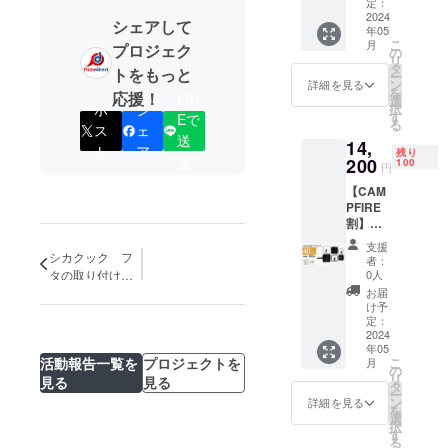
ライパ
価格は
定：
ン＋ガ
2024
税、送
シェアして
年05
ラス蓋
料を含
こ
月
プロジェク
20cmマ
む金額
の
リ
ルチパ
です。
タ
トをもっと
ー
ン＋無
ン
詳細を見る
を
応援！
水調理
LIN
選
択
ポ
シ
蓋
す
Eで
る
16cmミ
ス
ェ
送
14,
ニパン
ト
ア
残り
る
＋ガラ
200
100
円
ス蓋 着
【CAM
脱式
PFIRE
取っ手
割】
※一般販
40％OF
売価
支援
F！ ＜
格：
シカクック フ
者：
リター
23760
0人
タの取り付け方
ン内容
円 ※ リ
お届
について
＞
ターン
け予
24cmフ
価格は
定：
ライパ
2024
税、送
年05
ン＋ガ
料を含
こ
活動報告一覧を
プロジェクトを
月
ラス蓋
む金額
の
リ
見る
見る
20cmマ
です。
タ
ー
ルチパ
ン
詳細を見る
を
ン＋無
選
択
水調理
す
る
蓋