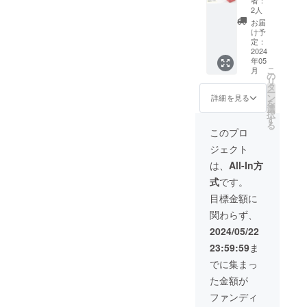
ン内容
2人
＞
お届
20cmマ
け予
ルチパ
定：
ン＋無
2024
年05
水調理
こ
月
蓋 着脱
の
リ
式取っ
タ
ー
手 ※一
ン
詳細を見る
を
般販売
選
択
価格：
す
る
12100
このプロ
円 ※ リ
ジェクト
ターン
価格は
は、
All-In方
税、送
式
です。
料を含
む金額
目標金額に
です。
関わらず、
2024/05/22
23:59:59
ま
でに集まっ
た金額が
ファンディ