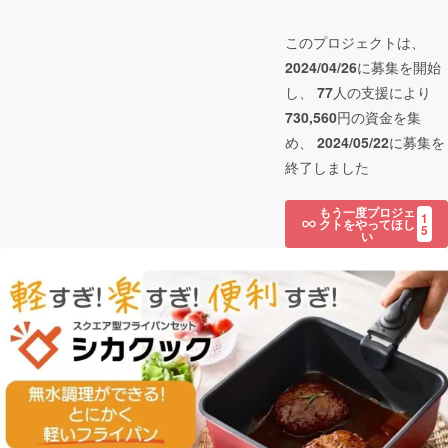
このプロジェクトは、
2024/04/26
に募集を開始
し、
77
人の支援により
730,560
円の資金を集
め、
2024/05/22
に募集を
終了しました
もう一度プロジェ
1
クトをやってほし
5
い