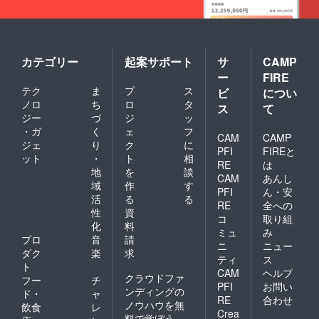
カテゴリー
起案サポート
サ
CAMP
ー
FIRE
テク
ま
プ
ス
ビ
につい
ノロ
ち
ロ
タ
ス
て
ジー
づ
ジ
ッ
・ガ
く
ェ
フ
CAM
CAMP
ジェ
り
ク
に
PFI
FIREと
ット
・
ト
相
RE
は
地
を
談
CAM
あんし
域
作
す
PFI
ん・安
活
る
る
RE
全への
性
資
コ
取り組
化
料
ミュ
み
プロ
音
請
ニ
ニュー
ダク
楽
求
ティ
ス
ト
CAM
ヘルプ
クラウドファ
フー
チ
PFI
お問い
ンディングの
ド・
ャ
RE
合わせ
ノウハウを無
飲食
レ
Crea
料で学ぼう