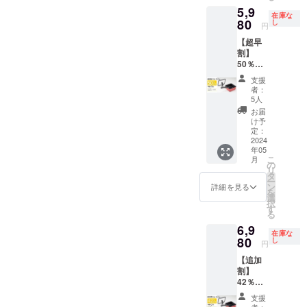
5,9
16cmミ
在庫な
ニパン
80
し
円
＋ガラ
【超早
ス蓋 着
割】
脱式
50％OF
取っ手
F！ ＜
※一般販
支援
リター
売価
者：
ン内容
格：
5人
＞
23760
お届
20cmマ
円 ※ リ
け予
ルチパ
ターン
定：
ン＋無
2024
価格は
年05
水調理
税、送
こ
月
蓋 着脱
料を含
の
リ
式取っ
む金額
タ
ー
手 ※一
です。
ン
詳細を見る
を
般販売
選
択
価格：
す
る
12100
6,9
円 ※ リ
在庫な
ターン
80
し
円
価格は
【追加
税、送
割】
料を含
42％OF
む金額
F！ ＜
です。
支援
リター
者：