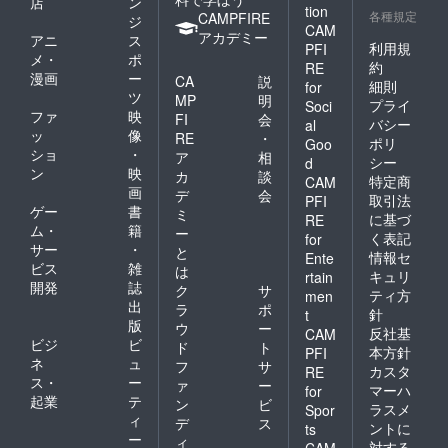
店
ン
tion
各種規定
CAMPFIRE
ジ
CAM
アカデミー
アニ
ス
利用規
PFI
メ・
ポ
約
RE
漫画
ー
CA
説
細則
for
ツ
MP
明
プライ
Soci
ファ
映
FI
会
バシー
al
ッ
像
RE
・
ポリ
Goo
ショ
・
ア
相
シー
d
ン
映
カ
談
特定商
CAM
画
デ
会
取引法
PFI
ゲー
書
ミ
に基づ
RE
ム・
籍
ー
く表記
for
サー
・
と
情報セ
Ente
ビス
雑
は
キュリ
rtain
開発
誌
ク
サ
ティ方
men
出
ラ
ポ
針
t
版
ウ
ー
反社基
CAM
ビジ
ビ
ド
ト
本方針
PFI
ネ
ュ
フ
サ
カスタ
RE
ス・
ー
ァ
ー
マーハ
for
起業
テ
ン
ビ
ラスメ
Spor
ィ
デ
ス
ントに
ts
ー
ィ
対する
CAM