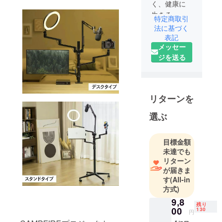
く、健康に
生きる」を
特定商取引
応援する、
法に基づく
という信念
表記
メッセー
のもと、自
ジを送る
社で一貫し
て商品開
発・企画を
行い、テレ
リターンを
ビ通販をメ
インに商品
選ぶ
をご紹介し
ておりま
目標金額
す。 東証上
未達でも
場のアイケ
リターン
イグループ
が届きま
として、全
す
(All-in
方式)
国の生活協
同組合様を
9,8
残り
00
130
始めとする
円
様々な販売