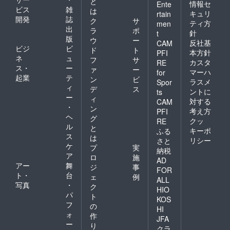
と
情報セ
Ente
ビス
雑
は
キュリ
rtain
開発
誌
ク
サ
ティ方
men
出
ラ
ポ
針
t
版
ウ
ー
反社基
CAM
ビジ
ビ
ド
ト
本方針
PFI
ネ
ュ
フ
サ
カスタ
RE
ス・
ー
ァ
ー
マーハ
for
起業
テ
ン
ビ
ラスメ
Spor
ィ
デ
ス
ントに
ts
ー
ィ
対する
CAM
・
ン
考え方
PFI
ヘ
グ
クッ
RE
ル
と
キーポ
ふる
ス
は
リシー
さと
ケ
プ
実
納税
ア
ロ
施
AD
アー
舞
ジ
事
FOR
ト・
台
ェ
例
ALL
写真
・
ク
HIO
パ
ト
KOS
フ
の
HI
ォ
作
JFA
ー
り
クラ