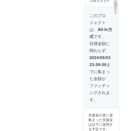
ン
エンディングの
詳細を見る
を
選
収録を行いま
択
す
す。ご希望の方
る
はステージ上で
このプロ
収録されるエン
ジェクト
ディングに御参
加頂けます(団
は、
All-In方
体・会社でご支
式
です。
援の場合は1名様
まで)。また、ご
目標金額に
希望の方には入
関わらず、
場券を最高5枚ま
で提供致しま
2024/05/03
す。御支援時に
23:59:59
ま
御希望の枚数を
お申し付け下さ
でに集まっ
い。
た金額が
ファンディ
ングされま
す。
支援金の使い道
集まった支援金
は以下に使用す
る予定です。