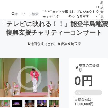
新
ロ
規
グ
会
プロジェクトを掲
はじ
プロジェクト
/
載するには
める
をさがす
イ
員
ン
登
「テレビに映れる！！」能登半島地震
録
復興支援チャリティーコンサート
人気のプロ
注目のリ
注目の新着プロ
募集終了が近いプ
もうすぐ公開
池田永遠（とわ）
音楽
埼玉県
ジェクト
ターン
ジェクト
ロジェクト
されます
アート・写真
音楽
現在の支援総
額
0
円
テクノロジー・ガジェット
ゲーム・サ
映像・映画
書籍・雑誌
0%
目標金額は
1,000,000円
ビジネス・起業
チャレンジ