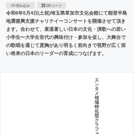
埋め込み
QRコード
令和6年5月4日(土祝)埼玉県草加市文化会館にて能登半島
地震復興支援チャリテイーコンサートを開催させて頂き
ます。合わせて、衰退著しい日本の文化・演歌への若い
小学生〜大学生世代の興味付け・参加を促し、大舞台で
の歌唱を通じて度胸があり明るく前向きで視野が広く深
い将来の日本のリーダーの育成につなげます。
エ
ン
タ
メ
領
域
特
化
型
ク
ラ
フ
ァ