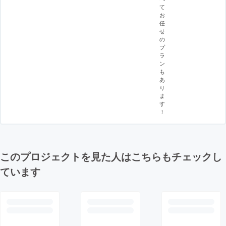
て
お
任
せ
の
プ
ラ
ン
も
あ
り
ま
す
！
このプロジェクトを見た人はこちらもチェックし
ています