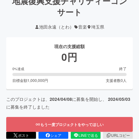
地震復興支援チャリティーコン
サート
池田永遠（とわ）
音楽
埼玉県
現在の支援総額
0
円
終了
0
%達成
目標金額
1,000,000
円
支援者数
0
人
このプロジェクトは、
2024/04/08
に募集を開始し、
2024/05/03
に募集を終了しました
もう一度プロジェクトをやってほしい
ポスト
シェア
LINEで送る
URLコピー