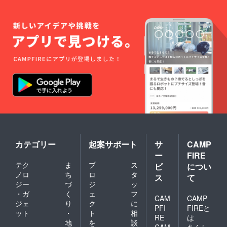
カテゴリー
起案サポート
サ
CAMP
ー
FIRE
テク
ま
プ
ス
ビ
につい
ノロ
ち
ロ
タ
ス
て
ジー
づ
ジ
ッ
・ガ
く
ェ
フ
CAM
CAMP
ジェ
り
ク
に
PFI
FIREと
ット
・
ト
相
RE
は
地
を
談