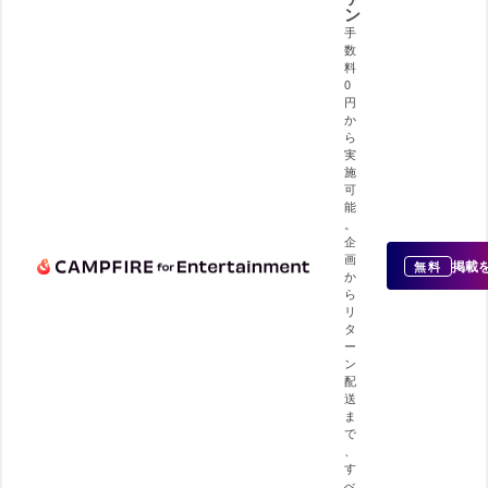
ン
手
数
料
0
円
か
ら
実
施
可
能
。
企
画
掲載
無料
か
ら
リ
タ
ー
ン
配
送
ま
で
、
す
べ