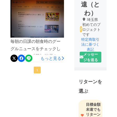
遠（と
わ）
埼玉県
初めてのプ
ロジェクト
です
特定商取引
毎朝の日課の朝食時のグー
法に基づく
グルニュースをチェックし
表記
メッセー
ていたら、「草加/能登を応
もっと見る
ジを送る
援チャリティー 来月、コ
ンサート」、と記事が出て
1
いてびっくり致しました！
リターンを
よ～～～し、やるぞ～～～
選ぶ
～、頑張るぞ～～～～～、
頑張れよ～～～～～～～
目標金額
～、と言われているようで
未達でも
した！頑張ります！応援宜
リターン