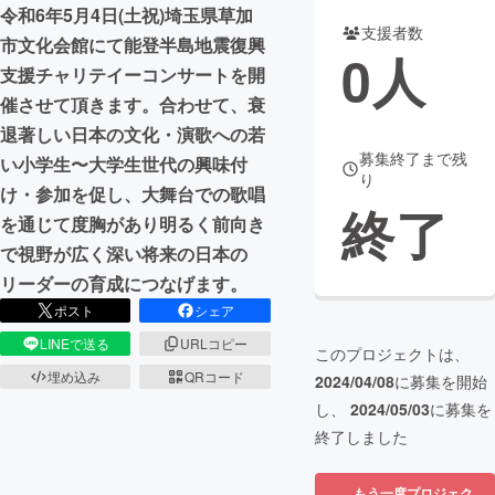
令和6年5月4日(土祝)埼玉県草加
支援者数
まちづくり・地域活性化
市文化会館にて能登半島地震復興
0
人
支援チャリテイーコンサートを開
催させて頂きます。合わせて、衰
CAMPFIRE for Social Good
CAMPFIRE Creation
退著しい日本の文化・演歌への若
CAMPFIREふるさと納税
machi-ya
コミュニティ
募集終了まで残
い小学生〜大学生世代の興味付
り
け・参加を促し、大舞台での歌唱
終了
を通じて度胸があり明るく前向き
で視野が広く深い将来の日本の
リーダーの育成につなげます。
ポスト
シェア
LINEで送る
URLコピー
このプロジェクトは、
埋め込み
QRコード
2024/04/08
に募集を開始
し、
2024/05/03
に募集を
終了しました
もう一度プロジェク