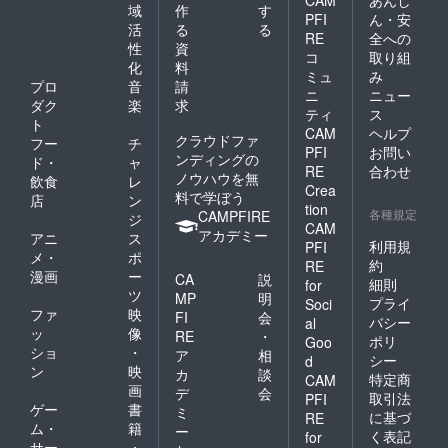
CAM
あんし
域
作
す
PFI
ん・安
活
る
る
RE
全への
性
資
コ
取り組
化
料
ミュ
み
プロ
音
請
ニ
ニュー
ダク
楽
求
ティ
ス
ト
CAM
ヘルプ
クラウドファ
フー
チ
PFI
お問い
ンディングの
ド・
ャ
RE
合わせ
ノウハウを無
飲食
レ
Crea
料で学ぼう
店
ン
tion
各種規定
CAMPFIRE
ジ
CAM
アカデミー
アニ
ス
利用規
PFI
メ・
ポ
約
RE
漫画
ー
CA
説
細則
for
ツ
MP
明
プライ
Soci
ファ
映
FI
会
バシー
al
ッ
像
RE
・
ポリ
Goo
ショ
・
ア
相
シー
d
ン
映
カ
談
特定商
CAM
画
デ
会
取引法
PFI
ゲー
書
ミ
に基づ
RE
ム・
籍
ー
く表記
for
サー
・