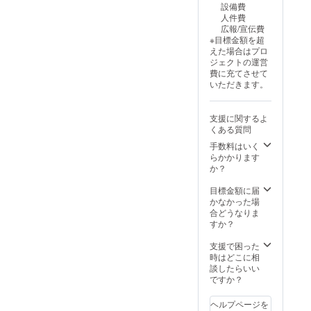
設備費
人件費
広報/宣伝費
※目標金額を超
えた場合はプロ
ジェクトの運営
費に充てさせて
いただきます。
支援に関するよ
くある質問
手数料はいく
らかかります
か？
目標金額に届
かなかった場
合どうなりま
すか？
支援で困った
時はどこに相
談したらいい
ですか？
ヘルプページを