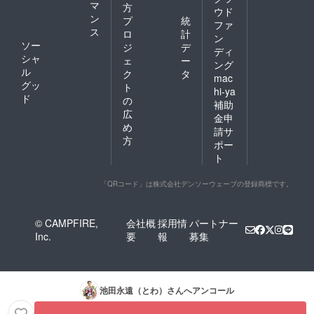
マ
方
ウド
ン
プ
統
ファ
ス
ロ
計
ン
ソー
ジ
デ
ディ
シャ
ェ
ー
ング
ル
ク
タ
mac
グッ
ト
hi-ya
ド
の
補助
広
金申
め
請サ
方
ポー
ト
「QRコード」は株式会社デンソーウェーブの登録商標です。
© CAMPFIRE,
会社概
採用情
パートナー
Inc.
要
報
募集
池田永遠（とわ）
さんへアンコール