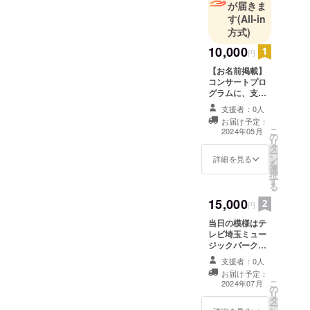
が届きま
しくお願い致します！！！ /
す
(All-in
https://www.tobuyomiuri.co.j
方式)
10,000
p/area_news/souka/15247/
円
【お名前掲載】
コンサートプロ
グラムに、支援
者様が個人の時
支援者：0人
はお名前（ニッ
お届け予定：
クネーム可）、
こ
2024年05月
の
団体・事業主・
リ
タ
経営者の方は屋
ー
ン
号・社名、代表
詳細を見る
を
選
者名を掲載致し
択
す
ます。ご希望の
る
方には入場券を
15,000
最高5枚まで提供
円
致します。支援
当日の模様はテ
時、必ず備考欄
レビ埼玉ミュー
に掲載を希望さ
ジックパーク様
れるお名前・御
にてダイジェス
希望枚数をご記
支援者：0人
ト版が放映され
入ください。
お届け予定：
ます。 19時頃に
こ
2024年07月
の
ステージ上にて
リ
タ
テレビ放映用の
ー