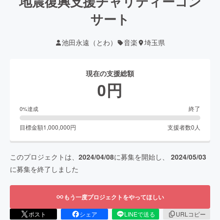
地震復興支援チャリティーコン
サート
池田永遠（とわ）
音楽
埼玉県
現在の支援総額
0
円
終了
0
%達成
目標金額
1,000,000
円
支援者数
0
人
このプロジェクトは、
2024/04/08
に募集を開始し、
2024/05/03
に募集を終了しました
もう一度プロジェクトをやってほしい
ポスト
シェア
LINEで送る
URLコピー