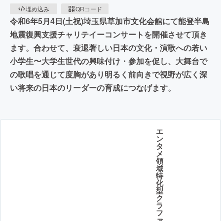
埋め込み
QRコード
令和6年5月4日(土祝)埼玉県草加市文化会館にて能登半島
地震復興支援チャリテイーコンサートを開催させて頂き
ます。合わせて、衰退著しい日本の文化・演歌への若い
小学生〜大学生世代の興味付け・参加を促し、大舞台で
の歌唱を通じて度胸があり明るく前向きで視野が広く深
い将来の日本のリーダーの育成につなげます。
エ
ン
タ
メ
領
域
特
化
型
ク
ラ
フ
ァ