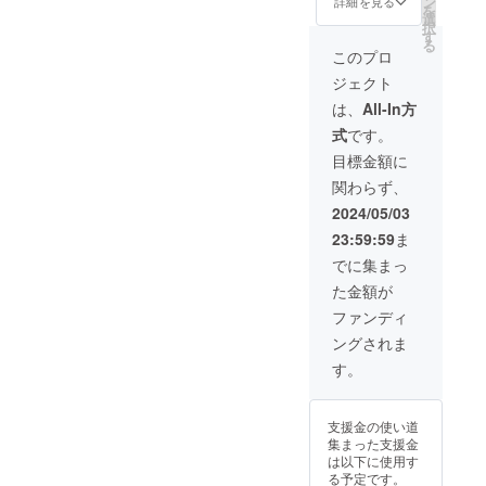
ン
エンディングの
詳細を見る
を
選
収録を行いま
択
す
す。ご希望の方
る
はステージ上で
このプロ
収録されるエン
ジェクト
ディングに御参
加頂けます(団
は、
All-In方
体・会社でご支
式
です。
援の場合は1名様
まで)。また、ご
目標金額に
希望の方には入
関わらず、
場券を最高5枚ま
で提供致しま
2024/05/03
す。御支援時に
23:59:59
ま
御希望の枚数を
お申し付け下さ
でに集まっ
い。
た金額が
ファンディ
ングされま
す。
支援金の使い道
集まった支援金
は以下に使用す
る予定です。