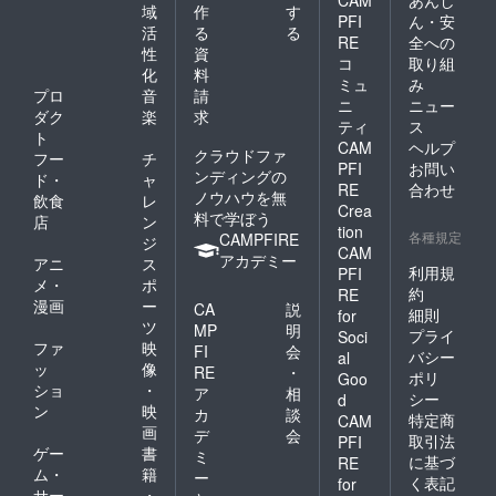
CAM
あんし
域
作
す
PFI
ん・安
活
る
る
RE
全への
性
資
コ
取り組
化
料
ミュ
み
プロ
音
請
ニ
ニュー
ダク
楽
求
ティ
ス
ト
CAM
ヘルプ
クラウドファ
フー
チ
PFI
お問い
ンディングの
ド・
ャ
RE
合わせ
ノウハウを無
飲食
レ
Crea
料で学ぼう
店
ン
tion
各種規定
CAMPFIRE
ジ
CAM
アカデミー
アニ
ス
利用規
PFI
メ・
ポ
約
RE
漫画
ー
CA
説
細則
for
ツ
MP
明
プライ
Soci
ファ
映
FI
会
バシー
al
ッ
像
RE
・
ポリ
Goo
ショ
・
ア
相
シー
d
ン
映
カ
談
特定商
CAM
画
デ
会
取引法
PFI
ゲー
書
ミ
に基づ
RE
ム・
籍
ー
く表記
for
サー
・