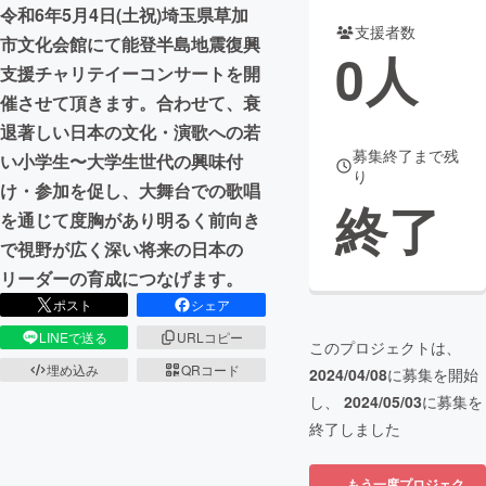
令和6年5月4日(土祝)埼玉県草加
支援者数
まちづくり・地域活性化
市文化会館にて能登半島地震復興
0
人
支援チャリテイーコンサートを開
催させて頂きます。合わせて、衰
CAMPFIRE for Social Good
CAMPFIRE Creation
退著しい日本の文化・演歌への若
CAMPFIREふるさと納税
machi-ya
コミュニティ
募集終了まで残
い小学生〜大学生世代の興味付
り
け・参加を促し、大舞台での歌唱
終了
を通じて度胸があり明るく前向き
で視野が広く深い将来の日本の
リーダーの育成につなげます。
ポスト
シェア
LINEで送る
URLコピー
このプロジェクトは、
埋め込み
QRコード
2024/04/08
に募集を開始
し、
2024/05/03
に募集を
終了しました
もう一度プロジェク