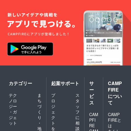
カテゴリー
起案サポート
サ
CAMP
ー
FIRE
テク
ま
プ
ス
ビ
につい
ノロ
ち
ロ
タ
ス
て
ジー
づ
ジ
ッ
・ガ
く
ェ
フ
CAM
CAMP
ジェ
り
ク
に
PFI
FIREと
ット
・
ト
相
RE
は
地
を
談