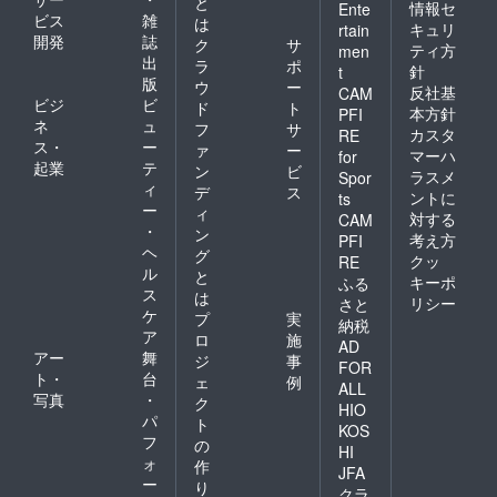
と
情報セ
Ente
ビス
雑
は
キュリ
rtain
開発
誌
ク
サ
ティ方
men
出
ラ
ポ
針
t
版
ウ
ー
反社基
CAM
ビジ
ビ
ド
ト
本方針
PFI
ネ
ュ
フ
サ
カスタ
RE
ス・
ー
ァ
ー
マーハ
for
起業
テ
ン
ビ
ラスメ
Spor
ィ
デ
ス
ントに
ts
ー
ィ
対する
CAM
・
ン
考え方
PFI
ヘ
グ
クッ
RE
ル
と
キーポ
ふる
ス
は
リシー
さと
ケ
プ
実
納税
ア
ロ
施
AD
アー
舞
ジ
事
FOR
ト・
台
ェ
例
ALL
写真
・
ク
HIO
パ
ト
KOS
フ
の
HI
ォ
作
JFA
ー
り
クラ