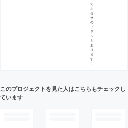
て
お
任
せ
の
プ
ラ
ン
も
あ
り
ま
す
！
このプロジェクトを見た人はこちらもチェックし
ています