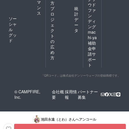
マ
方
ウド
ン
プ
統
ファ
ス
ロ
計
ン
ソー
ジ
デ
ディ
シャ
ェ
ー
ング
ル
ク
タ
mac
グッ
ト
hi-ya
ド
の
補助
広
金申
め
請サ
方
ポー
ト
「QRコード」は株式会社デンソーウェーブの登録商標です。
© CAMPFIRE,
会社概
採用情
パートナー
Inc.
要
報
募集
池田永遠（とわ）
さんへアンコール