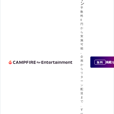
ン
手
数
料
0
円
か
ら
実
施
可
能
。
企
画
掲載
無料
か
ら
リ
タ
ー
ン
配
送
ま
で
、
す
べ