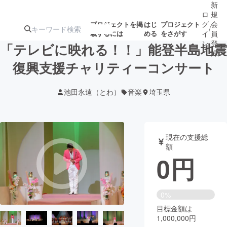
新
ロ
規
グ
会
プロジェクトを掲
はじ
プロジェクト
/
載するには
める
をさがす
イ
員
ン
登
「テレビに映れる！！」能登半島地震
録
復興支援チャリティーコンサート
人気のプロ
注目のリ
注目の新着プロ
募集終了が近いプ
もうすぐ公開
池田永遠（とわ）
音楽
埼玉県
ジェクト
ターン
ジェクト
ロジェクト
されます
アート・写真
音楽
現在の支援総
額
0
円
テクノロジー・ガジェット
ゲーム・サ
映像・映画
書籍・雑誌
0%
目標金額は
1,000,000円
ビジネス・起業
チャレンジ