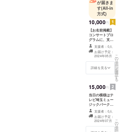
が届きま
す
(All-in
方式)
10,000
円
【お名前掲載】
コンサートプロ
グラムに、支援
者様が個人の時
支援者：0人
はお名前（ニッ
お届け予定：
クネーム可）、
こ
2024年05月
の
団体・事業主・
リ
タ
経営者の方は屋
ー
ン
号・社名、代表
詳細を見る
を
選
者名を掲載致し
択
す
ます。ご希望の
る
方には入場券を
15,000
最高5枚まで提供
円
致します。支援
当日の模様はテ
時、必ず備考欄
レビ埼玉ミュー
に掲載を希望さ
ジックパーク様
れるお名前・御
にてダイジェス
希望枚数をご記
支援者：0人
ト版が放映され
入ください。
お届け予定：
ます。 19時頃に
こ
2024年07月
の
ステージ上にて
リ
タ
テレビ放映用の
ー