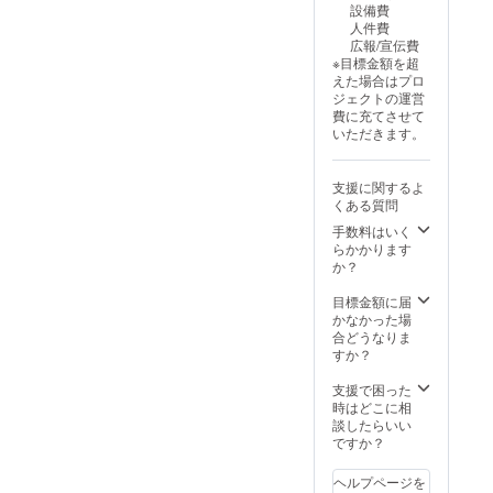
設備費
人件費
広報/宣伝費
※目標金額を超
えた場合はプロ
ジェクトの運営
費に充てさせて
いただきます。
支援に関するよ
くある質問
手数料はいく
らかかります
か？
目標金額に届
かなかった場
合どうなりま
すか？
支援で困った
時はどこに相
談したらいい
ですか？
ヘルプページを