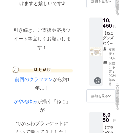
お得な
ン
詳細を見る
けますと嬉しいです♪
を
しては、プ
プラン
選
択
です。
ライバシー
す
る
・サン
ポリシーに
10,
キュー
準じて管理
レター
450
円
・ブラ
引き続き、ご支援や応援ツ
させていた
【ねこ
ンケッ
だきます。
グッズ
イート等宜しくお願いしま
ト3枚
たくさ
・ぷに
す！
んプラ
缶 ・
支援
ン】 ・
キャン
者：
サン
バス
61人
キュー
ポーチ
お届
レター
・マグ
け予
・ブラ
カップ
定：
ンケッ
2024
画像は
前回のクラファン
から約1
年07
ト ・ぷ
イメー
こ
月
に缶 ・
ジで
の
年…！
リ
キャン
す。 金
タ
ー
バス
額には
ン
詳細を見る
を
ポーチ
消費税
選
かやぬゆみ
が描く『ねこ』
択
・マグ
（10%
す
る
カップ
が
）と送
6,0
画像は
料770円
イメー
50
を含ん
円
でかふわブランケットに
ジで
でおり
【ブラ
す。 金
ます。
なって帰ってきました！
ンケッ
額には