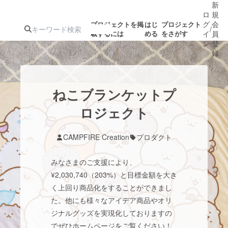
新
ロ
規
グ
会
プロジェクトを掲
はじ
プロジェクト
/
載するには
める
をさがす
イ
員
ン
登
録
人気のプロ
注目のリ
注目の新着プロ
募集終了が近いプ
もうすぐ公開
ねこブランケットプ
ジェクト
ターン
ジェクト
ロジェクト
されます
ロジェクト
アート・写真
音楽
CAMPFIRE Creation
プロダクト
みなさまのご支援により、
テクノロジー・ガジェット
ゲーム・サ
¥2,030,740（203%）と目標金額を大き
く上回り商品化をすることができまし
映像・映画
書籍・雑誌
た。他にも様々なアイデア商品やオリ
ジナルグッズを実現化しておりますの
ビジネス・起業
チャレンジ
でぜひホームページをご覧ください！