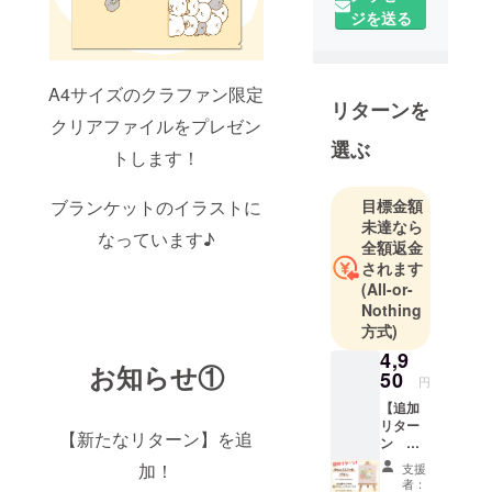
チームで
ジを送る
す。
クラウド
ファンディ
A4サイズのクラファン限定
ングでの商
リターンを
クリアファイルをプレゼン
品化実現を
選ぶ
目指して、
トします！
クリエイ
ターとのコ
目標金額
ブランケットのイラストに
未達なら
ラボ企画や
なっています♪
全額返金
自社オリジ
されます
ナルのアイ
(All-or-
テム企画を
Nothing
行ってま
方式)
す。
4,9
お知らせ①
50
円
◾️営業日のご
【追加
案内
リター
【新たなリターン】を追
ン
営業時間：
キャン
平日 10:00〜
加！
支援
バス
者：