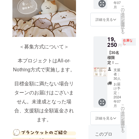
年07
バス
こ
月
ポーチ
の
リ
画像は
タ
ー
イメー
ン
詳細を見る
を
ジで
選
択
す。 金
す
る
額には
19,
消費税
在庫な
（10%
250
し
円
＜募集方式について＞
）と送
【30名
料550円
様限
を含ん
本プロジェクトはAll-or-
定！】
でおり
直筆ミ
ます。
Nothing方式で実施します。
支援
ニ色紙
者：
付きプ
30人
ラン ・
目標金額に満たない場合リ
お届
サン
け予
ターンのお届けはございま
キュー
定：
レター
2024
せん。未達成となった場
年07
・ブラ
こ
月
ンケッ
の
合、支援額は全額返金され
リ
ト ・ぷ
タ
ー
に缶 ・
ン
詳細を見る
ます。
を
キャン
選
択
バス
す
る
ポーチ
このプロ
・マグ