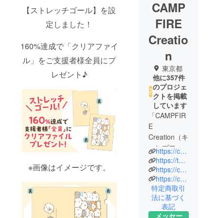
CAMP
【ストレッチゴール】を設
FIRE
定しました！
Creatio
160%達成で「クリアファイ
n
ル」をご支援者様全員にプ
東京都
レゼント♪
他に357件
のプロジェ
クトを掲載
しています
「CAMPFIR
E
Creation（キ
ャンプファ
https://camp-fire.jp/creation
イヤー クリ
https://twitter.com/CF_Creation
※画像はイメージです。
エーショ
https://camp-fire.jp/privacy
https://camp-fire.jp/inquiries
ン）」は、
特定商取引
株式会社
法に基づく
CAMPFIRE
表記
の商品企画
メッセー