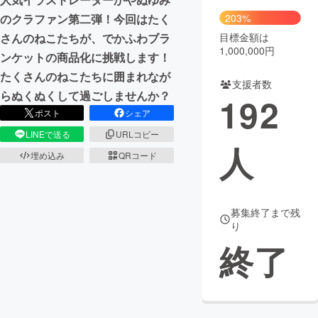
のクラファン第二弾！今回はたく
203%
さんのねこたちが、でかふわブラ
目標金額は
1,000,000円
ンケットの商品化に挑戦します！
たくさんのねこたちに囲まれなが
支援者数
らぬくぬくして過ごしませんか？
192
ポスト
シェア
LINEで送る
URLコピー
人
埋め込み
QRコード
募集終了まで残
り
終了