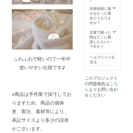
備考欄
記入後
目標金額に届
の宛名
かなかった場
変更は
合どうなりま
不可と
すか？
なって
おりま
支援で困った
す。 画
時はどこに相
像はイ
談したらいい
メージ
ですか？
です。
金額に
ヘルプページを
ふわふわで軽いので一年中
は消費
見る
税
使いやすい仕様です♪
（10%
）と送
このプロジェクト
料770円
の問題報告は
こち
を含ん
でおり
ら
よりお問い合わ
ます。
※商品は手作業で採寸してお
せください
りますため、商品の個体
差、製法、素材等により、
表記サイズより多少の誤差
がございます。