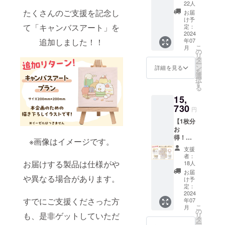
18:00 (土日
アート
22人
プラ
祝、年末年
たくさんのご支援を記念し
お届
ン】 ・
け予
始除く)
キャン
て「キャンバスアート」を
定：
※お問い合わ
バス
2024
年07
追加しました！！
アート
せから3営業
こ
月
（200m
の
日以内にご
リ
m×200
タ
ー
mm） ※
返信させて
ン
詳細を見る
を
量産時
選
いただきま
択
にデザ
す
る
す。
インの
15,
変更が
※ ご質問に
入る場
730
円
よってはお
合があ
【1枚分
応えできか
りま
お
す。 ※
ねる場合も
得！】
価格に
※画像はイメージです。
ございま
ねこ
は送料
支援
いっぱ
770円が
す。
者：
いプラ
含まれ
お届けする製品は仕様がや
18人
ン ブラ
ていま
お届
◾️ プライバ
ンケッ
や異なる場合があります。
す。
け予
ト1枚分
定：
シーポリ
4800円
2024
シー
すでにご支援くださった方
年07
が割引
こ
月
になっ
お問い合わ
の
も、是非ゲットしていただ
リ
ている
タ
せ内容に関
ー