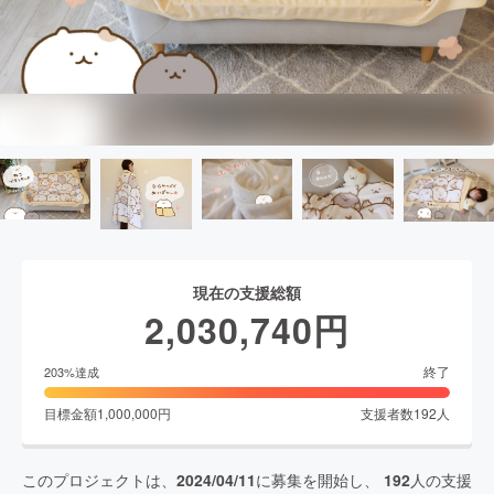
現在の支援総額
2,030,740
円
終了
203
%達成
目標金額
1,000,000
円
支援者数
192
人
このプロジェクトは、
2024/04/11
に募集を開始し、
192
人の支援