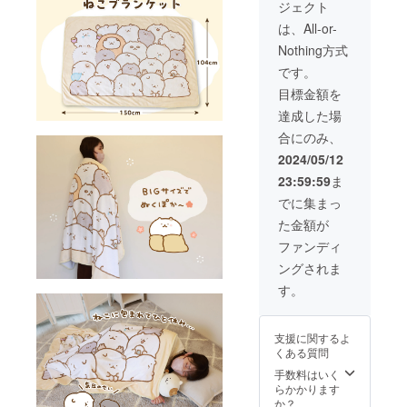
ジェクト
カップ
・直筆
は、All-or-
ミニ色
Nothing方式
紙 ●30
名様限
です。
定プラ
目標金額を
ンで
す。 ●
達成した場
必ず備
合にのみ、
考欄
に、色
2024/05/12
紙に入
23:59:59
ま
れる宛
名をご
でに集まっ
記入く
た金額が
ださ
い。 ●
ファンディ
宛名の
ングされま
必要が
ない場
す。
合は
「必要
なし」
支援に関するよ
とご記
くある質問
入くだ
さい。
手数料はいく
●恐縮で
らかかります
すが、
か？