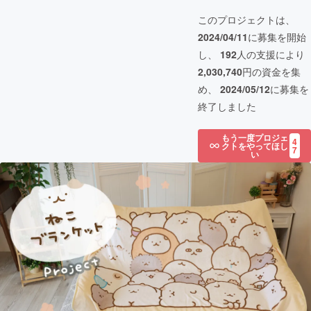
このプロジェクトは、
2024/04/11
に募集を開始
し、
192
人の支援により
2,030,740
円の資金を集
め、
2024/05/12
に募集を
終了しました
もう一度プロジェ
4
クトをやってほし
7
い