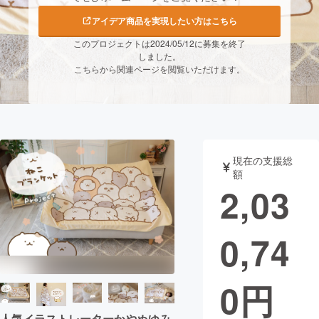
アイデア商品を実現したい方はこちら
まちづくり・地域活性化
このプロジェクトは2024/05/12に募集を終了
しました。
こちらから関連ページを閲覧いただけます。
CAMPFIRE for Social Good
CAMPFIRE Creation
CAMPFIREふるさと納税
machi-ya
コミュニティ
現在の支援総
額
2,03
0,74
0
円
人気イラストレーターかやぬゆみ