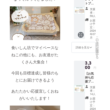
トプラ
消費税
ン】 ・
（10%
支援
サン
）と送
者：
キュー
料770円
59人
レター
を含ん
お届
・ブラ
でおり
け予
ンケッ
ます。
定：
ト 画像
2024
年07
はイ
こ
月
メージ
の
リ
です。
タ
ー
金額に
食いしん坊でマイペースな
ン
詳細を見る
を
は消費
選
択
ねこの他にも、お友達がた
税
す
る
（10%
くさん大集合！
3,3
）と送
料770円
00
円
を含ん
今回も目標達成し皆様のも
【お気
でおり
持ち応
ます。
とにお届けできるよう
援プラ
ン】 ・
支援
サン
あたたかい応援宜しくおね
者：
キュー
14人
レター
がいいたします！
お届
・ぷに
け予
缶 ・
定：
キャン
2024