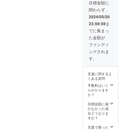
Artisti）」に
名の種
変更も
アー
目標金額に
をまこ
受付け
ティス
参加、ロー
関わらず、
う」オ
ます ※
トから
マ教皇の
リジナ
通常60
のメッ
2024/05/20
ポートレー
ルCD ●
名ほど
セージ
23:59:59
ま
参加
のメン
カード
ト作品を創
アー
バーが
でに集まっ
作し
ティス
参加し
た金額が
トから
ます
た。
のメッ
が、参
ファンディ
セージ
加メン
ングされま
カード
バーに
●公開発
ついて
す。
表ご招
は未定
待と参
です ※
2019年3月か
加アー
開催会
支援に関するよ
ティス
場は都
らinterfmで
くある質問
ト全員
内とな
番組DJを行
との記
ります
手数料はいく
念撮影
●エール
う。
らかかります
（集合
ソング
か？
（「Flower’s
写真）
「明日
YELL」毎週
※5月25
という
目標金額に届
日17
名の種
土曜日16：
かなかった場
時、東
をまこ
合どうなりま
43～16：58
京日本
う」オ
すか？
放
橋で行
リジナ
う公開
ルCD
支援で困った
送）