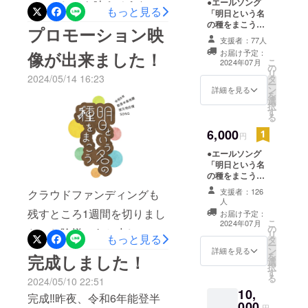
●エールソング
ジェとしても映えそうなデ
国内外約450
もっと見る
「明日という名
ヵ所 で作品
ザイン！デザインは藤沼重
の種をまこう」
プロモーション映
オリジナルCD ●
を創作・プ
支援者：77人
人君。イラストはペイント
参加アーティス
ロデュー
お届け予定：
像が出来ました！
トからのメッ
アーティストのさとうたけ
こ
2024年07月
ス、年間150
の
セージカード入
リ
2024/05/14 16:23
タ
り
し君。
万人以上の
ー
ン
詳細を見る
を
集客をはか
選
択
す
るアートイ
る
ベントへと
6,000
円
育て上げ
●エールソング
た。
「明日という名
の種をまこう」
オリジナルCD
支援者：126
クラウドファンディングも
※CDジャケット
人
に参加アーティ
残すところ1週間を切りまし
お届け予定：
海外では
スト全員のサイ
こ
2024年07月
の
ン ●参加アー
た。お陰様であと少し！こ
歌舞伎絵を
リ
もっと見る
タ
ティストからの
ー
花で再現す
ン
のプロモーション映像で目
詳細を見る
メッセージカー
を
完成しました！
選
ド
る「花歌舞
択
標達成に向けてプッシュ
す
る
伎」の創作
2024/05/10 22:51
アップさします！応援よろ
10,
をはじめ、
完成‼昨夜、令和6年能登半
000
円