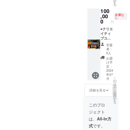
う公開
ト入り
す
トから
SHEERANと
る
発表に
のオリ
のメッ
のコラボ
100
ご招
ジナルT
セージ
待。
レーション
,00
シャ
在庫な
カード
し
（限定
ツ。 ※
0
作品を東京
円
10名／1
サイズ
タワーに創
曲のみ
●クリエ
はS・
の演奏
イティ
M・L・
作した。
になり
ブユ
LL。Ｔ
2025年2月に
ます）
ニット
シャツ
支援
はバチカン
※演奏終
PAL交
のカ
者：
了後、
流会
ラーは
5人
市国に招か
出演者
（食事
白。 ※
お届
れ、特別な
全員と
会）ペ
写真デ
け予
集合写
アご招
聖年
ザイン
定：
真の撮
待 ※交
2024
はイ
（Giubileo）
年07
影を行
流会は
メー
こ
月
に開催され
いま
2024年
ジ。 ●
の
リ
す。撮
7月開催
エール
る、ローマ
タ
ー
影デー
を予定
ソング
ン
詳細を見る
教皇主催
を
タは後
してい
「明日
選
択
「芸術家の
日郵送
ます。7
という
す
る
しま
月の参
名の種
ためのジュ
このプロ
す。 ●
加がで
をまこ
ビレオ
ジェクト
エール
きない
う」オ
ソング
場合、1
（Giubileo
リジナ
は、
All-In方
「明日
月の交
ルCD ●
degli
式
です。
という
流会に
参加