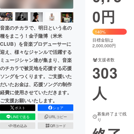
0
円
まちづくり・地域活性化
音楽のチカラで、明日という名の
CAMPFIRE for Social Good
CAMPFIRE Creation
140%
種をまこう！金子隆博（米米
CAMPFIREふるさと納税
machi-ya
コミュニティ
目標金額は
CLUB）を音楽プロデューサーに
2,000,000円
迎え、様々なジャンルで活躍する
ミュージシャン達が集まり、音楽
支援者数
303
のチカラで被災地を応援する応援
ソングをつくります。ご支援いた
だいたお金は、応援ソングの制作
人
経費に使用させていただきます。
ご支援お願いいたします。
ポスト
シェア
募集終了まで残
LINEで送る
URLコピー
り
埋め込み
QRコード