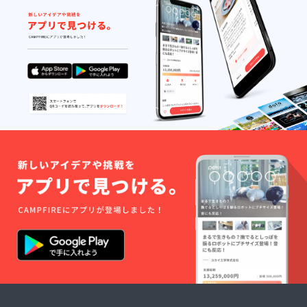
ルTシャ
ている。
ツ ※ペ
イント
株式会社イ
アー
ティス
ンフィオ
トとし
ラータアソ
て活躍
するさ
シエイツ 代
とうた
表取締役社
けしが
長／エンジ
デザイ
ンした
ン０１ 文
イラス
化戦略会議
ト入り
会員／日本
のオリ
ジナルT
ディスプレ
シャ
イクリエイ
ツ。 ※
サイズ
ター協会 ア
はS・
ンバサダー
M・L・
／ クリエ
LL。Ｔ
シャツ
イティブユ
のカ
ニットPAL
ラーは
主宰
白。