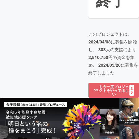
終了
このプロジェクトは、
2024/04/08
に募集を開始
し、
303
人の支援により
2,810,750
円の資金を集
め、
2024/05/20
に募集を
終了しました
もう一度プロジェ
3
クトをやってほし
5
い