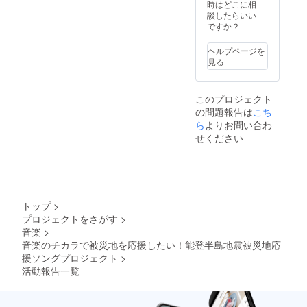
発表に
※CD
時はどこに相
ご招
ジャ
談したらいい
待。
ケット
ですか？
（限定
に参加
10名／1
アー
ヘルプページを
曲のみ
ティス
見る
の演奏
ト全員
「Flowers
になり
のサイ
have no
ます）
ン入り
このプロジェクト
borders！
※演奏終
●参加
の問題報告は
こち
了後、
アー
（花を愛で
出演者
ティス
ら
よりお問い合わ
る心に国境
全員と
トから
せください
集合写
のメッ
はな
真の撮
セージ
い！）」を
影を行
カード
創作スロー
いま
●ペイン
す。撮
トアー
ガンに、花
影デー
ティス
トップ
>
絵を通じた
タは後
ト さと
プロジェクトをさがす
>
アート活
日郵送
うたけ
音楽
>
しま
しデザ
動、国際交
す。
イン
音楽のチカラで被災地を応援したい！能登半島地震被災地応
流、地方創
「明日
援ソングプロジェクト
>
という
生、社会貢
活動報告一覧
名の
献を主軸に
種」オ
活動を行っ
リジナ