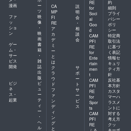
約
RE
漫画
ー
CA
説
細則
for
ツ
MP
明
プライ
Soci
ファ
映
FI
会
バシー
al
ッ
像
RE
・
ポリ
Goo
ショ
・
ア
相
シー
d
ン
映
カ
談
特定商
CAM
画
デ
会
取引法
PFI
ゲー
書
ミ
に基づ
RE
ム・
籍
ー
く表記
for
サー
・
と
情報セ
Ente
ビス
雑
は
キュリ
rtain
開発
誌
ク
サ
ティ方
men
出
ラ
ポ
針
t
版
ウ
ー
反社基
CAM
ビジ
ビ
ド
ト
本方針
PFI
ネ
ュ
フ
サ
カスタ
RE
ス・
ー
ァ
ー
マーハ
for
起業
テ
ン
ビ
ラスメ
Spor
ィ
デ
ス
ントに
ts
ー
ィ
対する
CAM
・
ン
考え方
PFI
ヘ
グ
クッ
RE
ル
と
キーポ
ふる