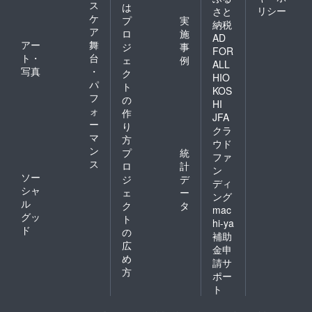
ス
は
リシー
さと
ケ
プ
実
納税
ア
ロ
施
AD
アー
舞
ジ
事
FOR
ト・
台
ェ
例
ALL
写真
・
ク
HIO
パ
ト
KOS
フ
の
HI
ォ
作
JFA
ー
り
クラ
マ
方
ウド
ン
プ
統
ファ
ス
ロ
計
ン
ソー
ジ
デ
ディ
シャ
ェ
ー
ング
ル
ク
タ
mac
グッ
ト
hi-ya
ド
の
補助
広
金申
め
請サ
方
ポー
ト