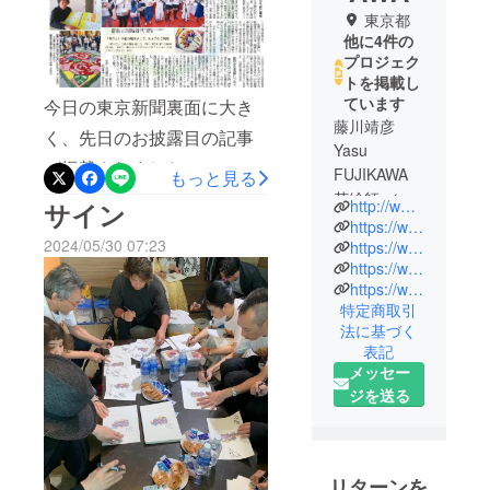
東京都
他に4件の
プロジェク
トを掲載し
ています
今日の東京新聞裏面に大き
藤川靖彦
く、先日のお披露目の記事
Yasu
が掲載されました。
FUJIKAWA
もっと見る
花絵師 ／
http://www.hanae.or.jp/wordpress/
サイン
Flowerscape
https://www.tokyo-infiorata.com/
2024/05/30 07:23
Artist
https://www.youtube.com/channel/UCo4O_cTXMzUAXH_0C4ATPYQ
https://www.facebook.com/flowersyell2011/
https://www.facebook.com/HANAEJAPAN2017/
一般社団法
特定商取引
人花絵文化
法に基づく
協会 代表理
表記
事
メッセー
ジを送る
1961 年東京
生まれ。日
本大学芸術
リターンを
学部演劇学