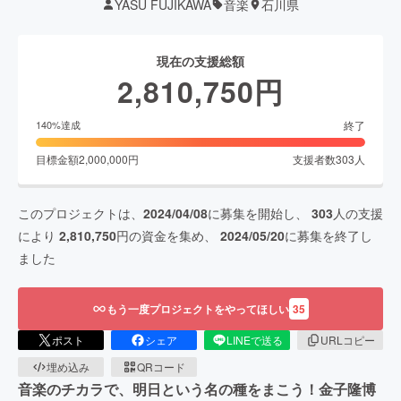
YASU FUJIKAWA
音楽
石川県
現在の支援総額
2,810,750
円
終了
140
%達成
目標金額
2,000,000
円
支援者数
303
人
このプロジェクトは、
2024/04/08
に募集を開始し、
303
人の支援
により
2,810,750
円の資金を集め、
2024/05/20
に募集を終了し
ました
もう一度プロジェクトをやってほしい
35
ポスト
シェア
LINEで送る
URLコピー
埋め込み
QRコード
音楽のチカラで、明日という名の種をまこう！金子隆博