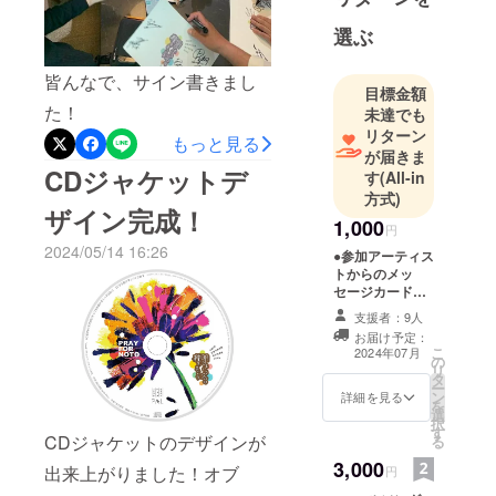
科卒業。
選ぶ
限りある命
＝Ephemeral
皆んなで、サイン書きまし
目標金額
をテーマ
た！
未達でも
に、国内外
リターン
もっと見る
において花
が届きま
やキャンド
CDジャケットデ
す
(All-in
ル等を使っ
方式)
ザイン完成！
たエフェメ
1,000
円
ラル・アー
2024/05/14 16:26
●参加アーティス
トを創作。
トからのメッ
大地をキャ
セージカードを
メールで送付
ンバスに花
支援者：9人
びらで描く
お届け予定：
こ
2024年07月
花絵「イン
の
リ
タ
フィオラー
ー
ン
詳細を見る
を
タ」の日本
選
択
す
の第一人者
CDジャケットのデザインが
る
で、現在ま
3,000
出来上がりました！オブ
円
で24 年間に