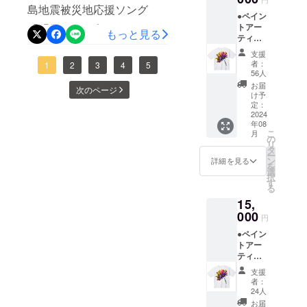
しくお願いします。
ローマ教皇
島地震被災地応援ソング
●ペイン
やベトナム
トアー
「明日という名の種をまこ
共産党書記
もっと見る
ティス
う」のトラックダウンが終
長等、 VIP
ト さと
支援
うたけ
に捧げる作
者：
了し、素晴らしい作品が完
1
2
3
4
5
しデザ
56人
品も創作す
イン
成しました！5月25日まで非
お届
次のページ
る。これら
「明日
け予
という
公開なんて我慢できない！
定：
の活動が
名の
2024
「情熱大
と言うことで、少しだけフ
年08
種」オ
こ
月
リジナ
陸」等、テ
の
ライングして公開します。
リ
ルTシャ
タ
レビ・ラジ
ー
ツ ※ペ
ン
めちゃくちゃ忙しい仲間た
詳細を見る
を
オ・新聞・
イント
選
択
アー
ちが、この作品制作を最優
雑誌・WEB
す
る
ティス
等、多く
先し、心のこもった作品と
15,
トとし
の メ
て活躍
000
円
なりました。是非聴いてく
するさ
ディアで紹
●ペイン
とうた
ださい！
介され
トアー
けしが
ティス
デザイ
る。
ト さと
ンした
支援
うたけ
イラス
者：
しデザ
ト入り
24人
イン
のオリ
お届