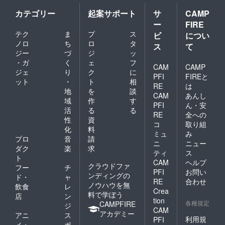
カテゴリー
起案サポート
サ
CAMP
ー
FIRE
テク
ま
プ
ス
ビ
につい
ノロ
ち
ロ
タ
ス
て
ジー
づ
ジ
ッ
・ガ
く
ェ
フ
CAM
CAMP
ジェ
り
ク
に
PFI
FIREと
ット
・
ト
相
RE
は
地
を
談
CAM
あんし
域
作
す
PFI
ん・安
活
る
る
RE
全への
性
資
コ
取り組
化
料
ミュ
み
プロ
音
請
ニ
ニュー
ダク
楽
求
ティ
ス
ト
CAM
ヘルプ
クラウドファ
フー
チ
PFI
お問い
ンディングの
ド・
ャ
RE
合わせ
ノウハウを無
飲食
レ
Crea
料で学ぼう
店
ン
tion
各種規定
CAMPFIRE
ジ
CAM
アカデミー
アニ
ス
利用規
PFI
メ・
ポ