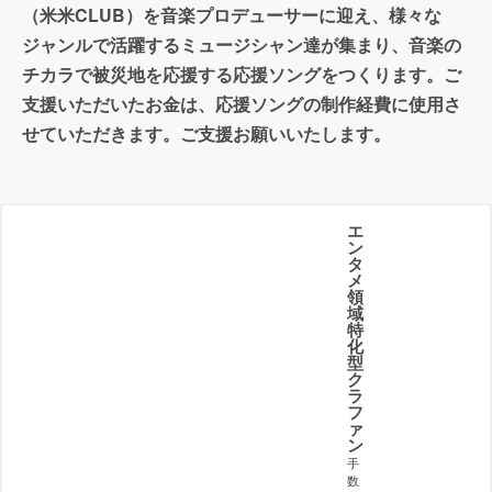
（米米CLUB）を音楽プロデューサーに迎え、様々な
ジャンルで活躍するミュージシャン達が集まり、音楽の
チカラで被災地を応援する応援ソングをつくります。ご
支援いただいたお金は、応援ソングの制作経費に使用さ
せていただきます。ご支援お願いいたします。
エ
ン
タ
メ
領
域
特
化
型
ク
ラ
フ
ァ
ン
手
数