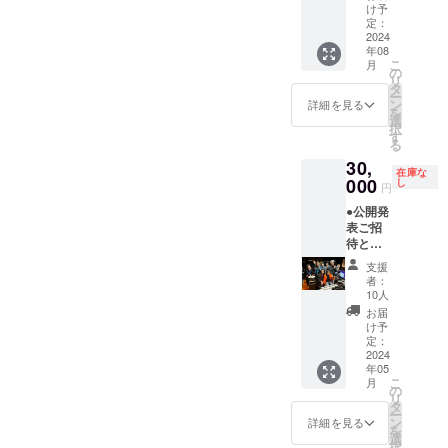
「明日
ジナルT
け予
という
シャ
定：
名の
2024
2022年から
ツ。 ※
年08
種」オ
サイズ
は、寬仁親
こ
月
リジナ
はS・
の
リ
王妃信子殿
ルTシャ
M・L・
タ
ー
ツ ※Ｃ
LL。Ｔ
下を名誉総
ン
詳細を見る
を
Ｄジャ
シャツ
選
裁にお迎え
択
ケット
のカ
す
る
し、行幸通
または
ラーは
30,
Ｔシャ
白。 ※
り （東
在庫な
ツに参
000
写真デ
し
円
京・丸の
加アー
ザイン
●公開発
ティス
内）でアジ
はイ
表ご招
ト全員
メー
ア圏最大級
待と参
のサイ
ジ。 ●
となる
加アー
ン入り
エール
支援
ティス
※ペイン
ソング
「TOKYOFL
者：
ト全員
トアー
「明日
10人
OWER
との記
ティス
という
お届
念撮影
CARPET」
トとし
名の種
け予
（集合
て活躍
定：
をまこ
の開催をプ
写真）
2024
するさ
う」オ
ロデュー
年05
※5月25
とうた
リジナ
こ
月
日17
けしが
ス。また
の
ルCD ●
リ
時、東
デザイ
タ
参加
2023年5月に
ー
京日本
ンした
ン
アー
詳細を見る
を
は、EDO
橋で行
イラス
選
ティス
択