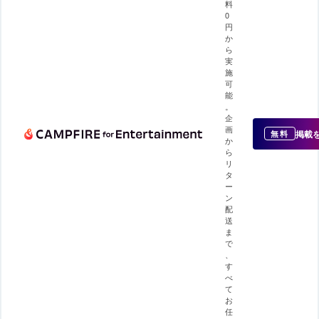
料
0
円
か
ら
実
施
可
能
。
企
画
掲載
無料
か
ら
リ
タ
ー
ン
配
送
ま
で
、
す
べ
て
お
任