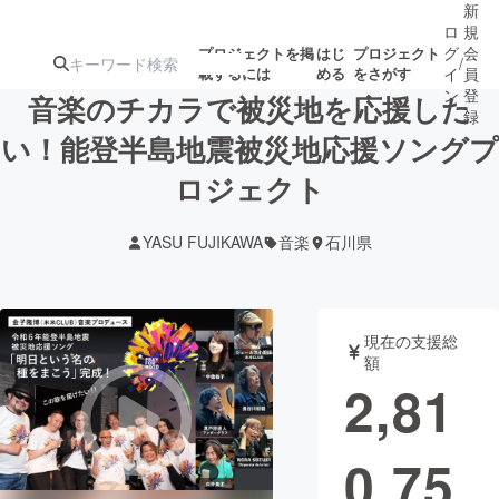
新
ロ
規
グ
会
プロジェクトを掲
はじ
プロジェクト
/
載するには
める
をさがす
イ
員
ン
登
音楽のチカラで被災地を応援した
録
い！能登半島地震被災地応援ソングプ
ロジェクト
人気のプロ
注目のリ
注目の新着プロ
募集終了が近いプ
もうすぐ公開
ジェクト
ターン
ジェクト
ロジェクト
されます
YASU FUJIKAWA
音楽
石川県
アート・写真
音楽
現在の支援総
テクノロジー・ガジェット
ゲーム・サ
額
2,81
映像・映画
書籍・雑誌
0,75
ビジネス・起業
チャレンジ