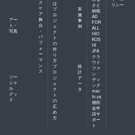
ス
は
リシー
さと
ケ
プ
実
納税
ア
ロ
施
AD
アー
舞
ジ
事
FOR
ト・
台
ェ
例
ALL
写真
・
ク
HIO
パ
ト
KOS
フ
の
HI
ォ
作
JFA
ー
り
クラ
マ
方
ウド
ン
プ
統
ファ
ス
ロ
計
ン
ソー
ジ
デ
ディ
シャ
ェ
ー
ング
ル
ク
タ
mac
グッ
ト
hi-ya
ド
の
補助
広
金申
め
請サ
方
ポー
ト