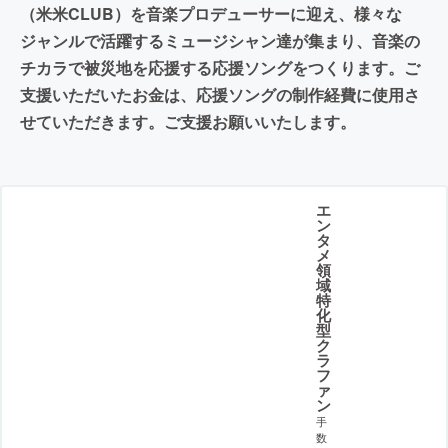
（米米CLUB）を音楽プロデューサーに迎え、様々な
ジャンルで活躍するミュージシャン達が集まり、音楽の
チカラで被災地を応援する応援ソングをつくります。ご
支援いただいたお金は、応援ソングの制作経費に使用さ
せていただきます。ご支援お願いいたします。
エ
ン
タ
メ
領
域
特
化
型
ク
ラ
フ
ァ
ン
手
数