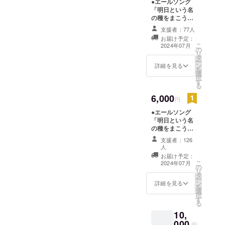
●エールソング
国内外約450
「明日という名
ヵ所 で作品
の種をまこう」
オリジナルCD ●
を創作・プ
支援者：77人
参加アーティス
ロデュー
お届け予定：
トからのメッ
こ
2024年07月
ス、年間150
の
セージカード入
リ
タ
り
万人以上の
ー
ン
詳細を見る
を
集客をはか
選
択
す
るアートイ
る
ベントへと
6,000
円
育て上げ
●エールソング
た。
「明日という名
の種をまこう」
オリジナルCD
支援者：126
※CDジャケット
人
に参加アーティ
お届け予定：
海外では
スト全員のサイ
こ
2024年07月
の
ン ●参加アー
歌舞伎絵を
リ
タ
ティストからの
ー
花で再現す
ン
詳細を見る
メッセージカー
を
選
ド
る「花歌舞
択
す
る
伎」の創作
10,
をはじめ、
000
円