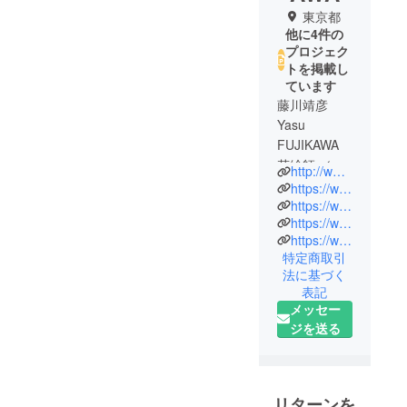
東京都
他に4件の
プロジェク
トを掲載し
ています
藤川靖彦
Yasu
FUJIKAWA
花絵師 ／
http://www.hanae.or.jp/wordpress/
Flowerscape
https://www.tokyo-infiorata.com/
Artist
https://www.youtube.com/channel/UCo4O_cTXMzUAXH_0C4ATPYQ
https://www.facebook.com/flowersyell2011/
https://www.facebook.com/HANAEJAPAN2017/
一般社団法
特定商取引
人花絵文化
法に基づく
協会 代表理
表記
事
メッセー
ジを送る
1961 年東京
生まれ。日
本大学芸術
リターンを
学部演劇学