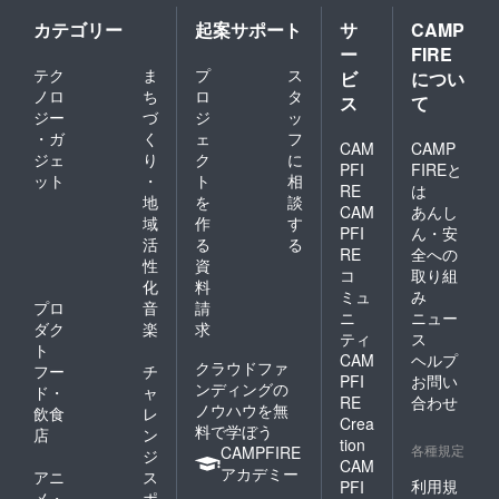
カテゴリー
起案サポート
サ
CAMP
ー
FIRE
テク
ま
プ
ス
ビ
につい
ノロ
ち
ロ
タ
ス
て
ジー
づ
ジ
ッ
・ガ
く
ェ
フ
CAM
CAMP
ジェ
り
ク
に
PFI
FIREと
ット
・
ト
相
RE
は
地
を
談
CAM
あんし
域
作
す
PFI
ん・安
活
る
る
RE
全への
性
資
コ
取り組
化
料
ミュ
み
プロ
音
請
ニ
ニュー
ダク
楽
求
ティ
ス
ト
CAM
ヘルプ
クラウドファ
フー
チ
PFI
お問い
ンディングの
ド・
ャ
RE
合わせ
ノウハウを無
飲食
レ
Crea
料で学ぼう
店
ン
tion
各種規定
CAMPFIRE
ジ
CAM
アカデミー
アニ
ス
利用規
PFI
メ・
ポ