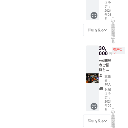
「明日
ジナルT
け予
という
シャ
定：
名の
2024
2022年から
ツ。 ※
年08
種」オ
サイズ
は、寬仁親
こ
月
リジナ
はS・
の
リ
王妃信子殿
ルTシャ
M・L・
タ
ー
ツ ※Ｃ
LL。Ｔ
下を名誉総
ン
詳細を見る
を
Ｄジャ
シャツ
選
裁にお迎え
択
ケット
のカ
す
る
し、行幸通
または
ラーは
30,
Ｔシャ
白。 ※
り （東
在庫な
ツに参
000
写真デ
し
円
京・丸の
加アー
ザイン
●公開発
ティス
内）でアジ
はイ
表ご招
ト全員
メー
ア圏最大級
待と参
のサイ
ジ。 ●
となる
加アー
ン入り
エール
支援
ティス
※ペイン
ソング
「TOKYOFL
者：
ト全員
トアー
「明日
10人
OWER
との記
ティス
という
お届
念撮影
CARPET」
トとし
名の種
け予
（集合
て活躍
定：
をまこ
の開催をプ
写真）
2024
するさ
う」オ
ロデュー
年05
※5月25
とうた
リジナ
こ
月
日17
けしが
ス。また
の
ルCD ●
リ
時、東
デザイ
タ
参加
2023年5月に
ー
京日本
ンした
ン
アー
詳細を見る
を
は、EDO
橋で行
イラス
選
ティス
択