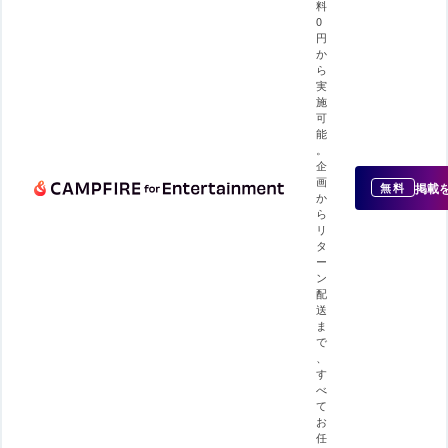
料
0
円
か
ら
実
施
可
能
。
企
画
掲載
無料
か
ら
リ
タ
ー
ン
配
送
ま
で
、
す
べ
て
お
任