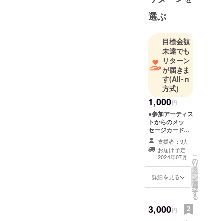
科卒業。
選ぶ
限りある命
＝Ephemeral
目標金額
をテーマ
未達でも
に、国内外
リターン
において花
が届きま
やキャンド
す
(All-in
ル等を使っ
方式)
たエフェメ
1,000
円
ラル・アー
●参加アーティス
トを創作。
トからのメッ
大地をキャ
セージカードを
メールで送付
ンバスに花
支援者：9人
びらで描く
お届け予定：
こ
2024年07月
花絵「イン
の
リ
タ
フィオラー
ー
ン
詳細を見る
を
タ」の日本
選
択
す
の第一人者
る
で、現在ま
3,000
円
で24 年間に