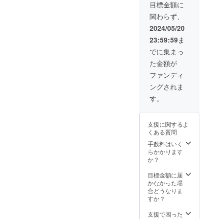
Artisti）」に
名の種
変更も
アー
目標金額に
をまこ
受付け
ティス
参加、ロー
関わらず、
う」オ
ます ※
トから
マ教皇の
リジナ
通常60
のメッ
2024/05/20
ポートレー
ルCD ●
名ほど
セージ
23:59:59
ま
参加
のメン
カード
ト作品を創
アー
バーが
でに集まっ
作し
ティス
参加し
た金額が
トから
ます
た。
のメッ
が、参
ファンディ
セージ
加メン
ングされま
カード
バーに
●公開発
ついて
す。
表ご招
は未定
待と参
です ※
2019年3月か
加アー
開催会
支援に関するよ
ティス
場は都
らinterfmで
くある質問
ト全員
内とな
番組DJを行
との記
ります
手数料はいく
念撮影
●エール
う。
らかかります
（集合
ソング
か？
（「Flower’s
写真）
「明日
YELL」毎週
※5月25
という
目標金額に届
日17
名の種
土曜日16：
かなかった場
時、東
をまこ
合どうなりま
43～16：58
京日本
う」オ
すか？
放
橋で行
リジナ
う公開
ルCD
支援で困った
送）