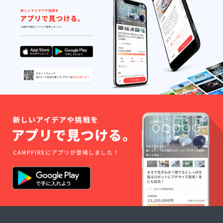
ルTシャ
ている。
ツ ※ペ
イント
株式会社イ
アー
ティス
ンフィオ
トとし
ラータアソ
て活躍
するさ
シエイツ 代
とうた
表取締役社
けしが
長／エンジ
デザイ
ンした
ン０１ 文
イラス
化戦略会議
ト入り
会員／日本
のオリ
ジナルT
ディスプレ
シャ
イクリエイ
ツ。 ※
サイズ
ター協会 ア
はS・
ンバサダー
M・L・
／ クリエ
LL。Ｔ
シャツ
イティブユ
のカ
ニットPAL
ラーは
主宰
白。