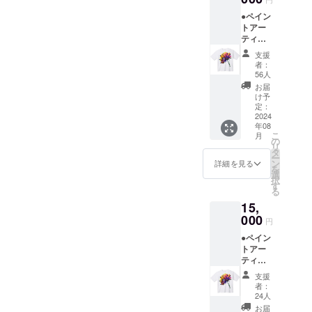
ローマ教皇
●ペイン
やベトナム
トアー
共産党書記
ティス
長等、 VIP
ト さと
支援
うたけ
に捧げる作
者：
しデザ
56人
品も創作す
イン
お届
る。これら
「明日
け予
という
定：
の活動が
名の
2024
「情熱大
年08
種」オ
こ
月
リジナ
陸」等、テ
の
リ
ルTシャ
タ
レビ・ラジ
ー
ツ ※ペ
ン
詳細を見る
を
オ・新聞・
イント
選
択
アー
雑誌・WEB
す
る
ティス
等、多く
15,
トとし
の メ
て活躍
000
円
するさ
ディアで紹
●ペイン
とうた
介され
トアー
けしが
ティス
デザイ
る。
ト さと
ンした
支援
うたけ
イラス
者：
しデザ
ト入り
24人
イン
のオリ
お届