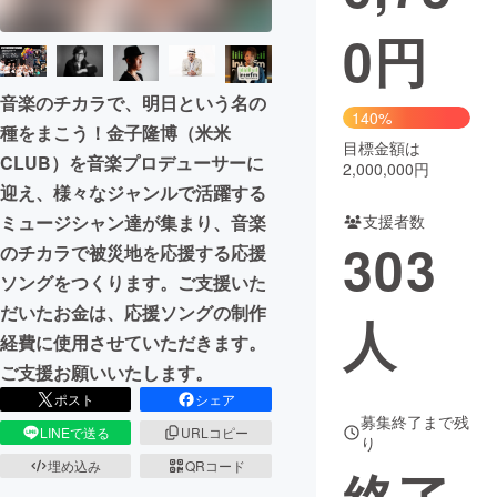
0
円
まちづくり・地域活性化
音楽のチカラで、明日という名の
CAMPFIRE for Social Good
CAMPFIRE Creation
140%
種をまこう！金子隆博（米米
CAMPFIREふるさと納税
machi-ya
コミュニティ
目標金額は
CLUB）を音楽プロデューサーに
2,000,000円
迎え、様々なジャンルで活躍する
ミュージシャン達が集まり、音楽
支援者数
303
のチカラで被災地を応援する応援
ソングをつくります。ご支援いた
だいたお金は、応援ソングの制作
人
経費に使用させていただきます。
ご支援お願いいたします。
ポスト
シェア
募集終了まで残
LINEで送る
URLコピー
り
埋め込み
QRコード