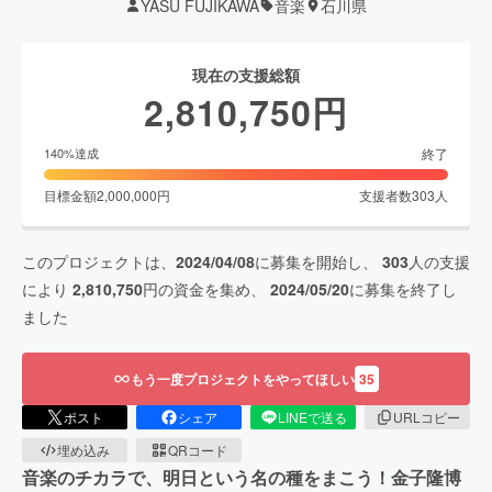
YASU FUJIKAWA
音楽
石川県
現在の支援総額
2,810,750
円
終了
140
%達成
目標金額
2,000,000
円
支援者数
303
人
このプロジェクトは、
2024/04/08
に募集を開始し、
303
人の支援
により
2,810,750
円の資金を集め、
2024/05/20
に募集を終了し
ました
もう一度プロジェクトをやってほしい
35
ポスト
シェア
LINEで送る
URLコピー
埋め込み
QRコード
音楽のチカラで、明日という名の種をまこう！金子隆博