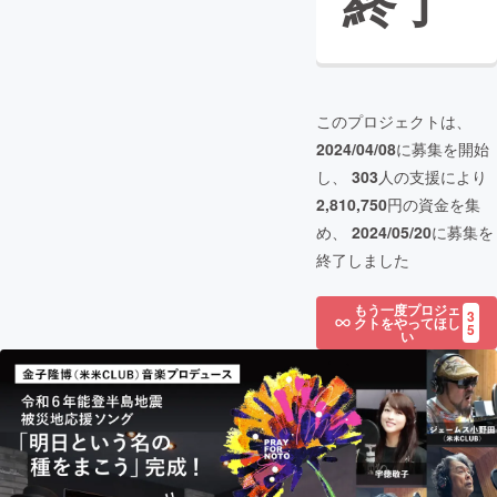
終了
このプロジェクトは、
2024/04/08
に募集を開始
し、
303
人の支援により
2,810,750
円の資金を集
め、
2024/05/20
に募集を
終了しました
もう一度プロジェ
3
クトをやってほし
5
い