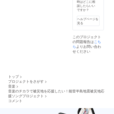
発表に
※CD
時はどこに相
ご招
ジャ
談したらいい
待。
ケット
ですか？
（限定
に参加
10名／1
アー
ヘルプページを
曲のみ
ティス
見る
の演奏
ト全員
「Flowers
になり
のサイ
have no
ます）
ン入り
このプロジェクト
borders！
※演奏終
●参加
の問題報告は
こち
了後、
アー
（花を愛で
出演者
ティス
ら
よりお問い合わ
る心に国境
全員と
トから
せください
集合写
のメッ
はな
真の撮
セージ
い！）」を
影を行
カード
創作スロー
いま
●ペイン
す。撮
トアー
ガンに、花
影デー
ティス
トップ
>
絵を通じた
タは後
ト さと
プロジェクトをさがす
>
アート活
日郵送
うたけ
音楽
>
しま
しデザ
動、国際交
す。
イン
音楽のチカラで被災地を応援したい！能登半島地震被災地応
流、地方創
「明日
援ソングプロジェクト
>
という
生、社会貢
コメント
名の
献を主軸に
種」オ
活動を行っ
リジナ