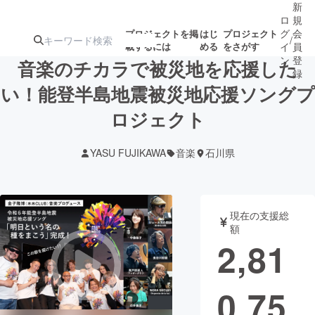
新
ロ
規
グ
会
プロジェクトを掲
はじ
プロジェクト
/
載するには
める
をさがす
イ
員
ン
登
音楽のチカラで被災地を応援した
録
い！能登半島地震被災地応援ソングプ
ロジェクト
人気のプロ
注目のリ
注目の新着プロ
募集終了が近いプ
もうすぐ公開
ジェクト
ターン
ジェクト
ロジェクト
されます
YASU FUJIKAWA
音楽
石川県
アート・写真
音楽
現在の支援総
テクノロジー・ガジェット
ゲーム・サ
額
2,81
映像・映画
書籍・雑誌
0,75
ビジネス・起業
チャレンジ