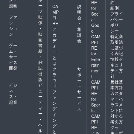
約
RE
漫画
ー
CA
説
細則
for
ツ
MP
明
プライ
Soci
ファ
映
FI
会
バシー
al
ッ
像
RE
・
ポリ
Goo
ショ
・
ア
相
シー
d
ン
映
カ
談
特定商
CAM
画
デ
会
取引法
PFI
ゲー
書
ミ
に基づ
RE
ム・
籍
ー
く表記
for
サー
・
と
情報セ
Ente
ビス
雑
は
キュリ
rtain
開発
誌
ク
サ
ティ方
men
出
ラ
ポ
針
t
版
ウ
ー
反社基
CAM
ビジ
ビ
ド
ト
本方針
PFI
ネ
ュ
フ
サ
カスタ
RE
ス・
ー
ァ
ー
マーハ
for
起業
テ
ン
ビ
ラスメ
Spor
ィ
デ
ス
ントに
ts
ー
ィ
対する
CAM
・
ン
考え方
PFI
ヘ
グ
クッ
RE
ル
と
キーポ
ふる