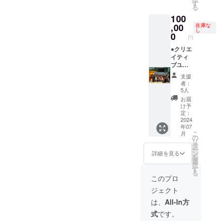
う公開
ト入り
す
トから
SHEERANと
る
発表に
のオリ
のメッ
のコラボ
100
ご招
ジナルT
セージ
待。
レーション
,00
シャ
在庫な
カード
し
（限定
ツ。 ※
0
作品を東京
円
10名／1
サイズ
タワーに創
曲のみ
●クリエ
はS・
の演奏
イティ
M・L・
作した。
になり
ブユ
LL。Ｔ
2025年2月に
ます）
ニット
シャツ
支援
はバチカン
※演奏終
PAL交
のカ
者：
了後、
流会
ラーは
5人
市国に招か
出演者
（食事
白。 ※
お届
れ、特別な
全員と
会）ペ
写真デ
け予
集合写
アご招
聖年
ザイン
定：
真の撮
待 ※交
2024
はイ
（Giubileo）
年07
影を行
流会は
メー
こ
月
に開催され
いま
2024年
ジ。 ●
の
リ
す。撮
7月開催
エール
る、ローマ
タ
ー
影デー
を予定
ソング
ン
詳細を見る
教皇主催
を
タは後
してい
「明日
選
択
「芸術家の
日郵送
ます。7
という
す
る
しま
月の参
名の種
ためのジュ
このプロ
す。 ●
加がで
をまこ
ビレオ
ジェクト
エール
きない
う」オ
ソング
場合、1
（Giubileo
リジナ
は、
All-In方
「明日
月の交
ルCD ●
degli
式
です。
という
流会に
参加