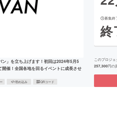
募集終
CAMPFIRE for Social Good
CAMPFIRE Creation
終
CAMPFIREふるさと納税
machi-ya
コミュニティ
このプロジェ
ン」を立ち上げます！初回は2024年5月5
257,300
円の
て開催！全国各地を回るイベントに成長させ
ピー
埋め込み
QRコード