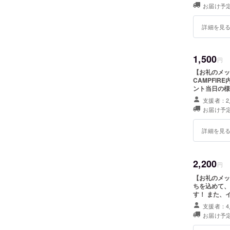
お届け予定
詳細を見
1,500
円
【お礼のメッ
CAMPFIR
ント当日の様
支援者：2
お届け予定
詳細を見
2,200
円
【お礼のメッ
ちを込めて、
す！ また、イベント当日の様子を撮影した動画（15分〜30分程度を予
定）のYou
支援者：4
たご当地ステッカーをお
お届け予定
コンとミカン
（クラファン