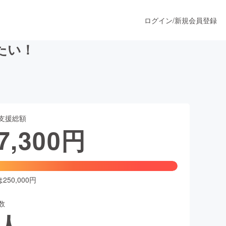
ログイン
/
新規会員登録
たい！
うすぐ公開されます
支援総額
プロダクト
7,300
円
ファッション
スポーツ
50,000円
数
ア
ソーシャルグッド
人