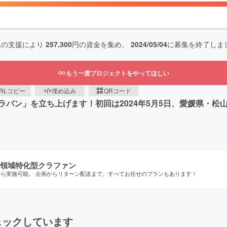
人の支援により
257,300
円の資金を集め、
2024/05/04
に募集を終了しま
もう一度プロジェクトをやってほしい
RLコピー
埋め込み
QRコード
バン」を立ち上げます！初回は2024年5月5日、愛媛県・松
領域特化型クラファン
から実施可能。 企画からリターン配送まで、すべてお任せのプランもあります！
ェックしています