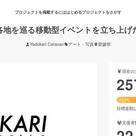
プロジェクトを掲載するには
はじめる
プロジェクトをさがす
各地を巡る移動型イベントを立ち上げ
Yadokari Caravan
アート・写真
愛媛県
注目のリターン
注目の新着プロジェクト
募集終了が近いプロジェクト
も
現在の
音楽
舞台・パフォーマンス
25
ゲーム・サービス開発
フード・飲食店
102%
書籍・雑誌出版
アニメ・漫画
目標金額は2
支援者
チャレンジ
ビューティー・ヘルスケ
22