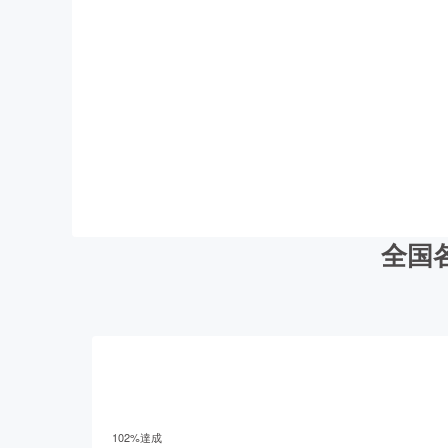
全国
102
%達成