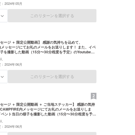
：2024年05月
このリターンを選択する
る
セージ ＋ 限定公開動画】 感謝の気持ちを込めて、
E内メッセージにてお礼のメールをお送りします！ また、イベ
子を撮影した動画（15分〜30分程度を予定）のYoutube限
定公開URLをお送りします！ （クラファン手数料255円を含む）
人
：2024年06月
このリターンを選択する
る
セージ ＋ 限定公開動画 ＋ ご当地ステッカー】 感謝の気持
CAMPFIRE内メッセージにてお礼のメールをお送りしま
tube限定公開URLに加え、今回の開催地・愛媛をイメージし
人
送りします！ ＊ステッカー概要 ・イベントアイ
：2024年06月
をモチーフにしたステッカー ・サイズ：70mm x 100mm
手数料374円を含む）