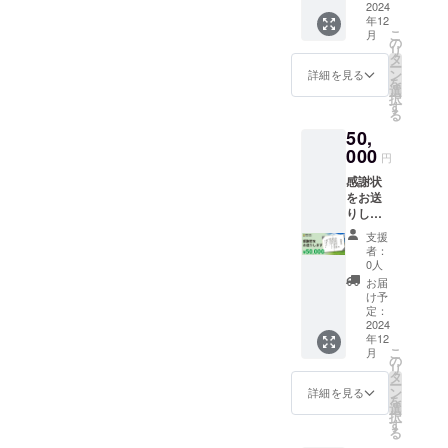
告書送
2024
2021年
いま
グッズ
年12
付
にご逝
す。 ※
です。 ️
こ
月
（メー
去され
の
こちら
お礼の
リ
ル）※1 ️
たこと
タ
のリ
メール ️
ー
寄付受
を受け
ン
ターン
詳細を見る
年次報
を
領書
て出版
選
は「お
告書送
択
※2 ※1）
されま
す
気持ち
付
る
2024年
した。
応援
（メー
50,
12月末
土地に
コース
ル）※1 ️
までに
000
しっか
【3千
寄付受
円
メール
り根づ
円】」
領書
感謝状
で差し
いた、
と同じ
※2 ※1）
をお送
上げま
管理不
内容に
2024年
りしま
す。
要の、
なりま
12月末
す。 国
※2）寄
本物の
す。
までに
支援
産ヒノ
付の受
森をつ
者：
メール
キの間
領日：
くる “宮
0人
で差し
伐材を
CAMPF
脇メ
お届
上げま
ホル
IREから
ソッド”
け予
す。
ダーに
実行者
定：
の森づ
※2）寄
した二
2024
に入金
くり
付の受
年12
つ折り
された
は、地
領日：
こ
月
の感謝
日とな
の
球温暖
CAMPF
リ
状で
りま
タ
化や環
IREから
ー
す。純
す。／
ン
境破壊
詳細を見る
実行者
を
粋無
受領書
選
から生
に入金
択
垢、無
の発送
す
命を守
された
る
塗装の
日：
るた
日とな