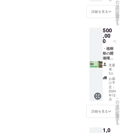
ターン
morino
と「公
りま
の
CAMPF
リ
は「お
project.
式HP」
す。／
タ
IREから
ー
気持ち
com/cs
の協賛
受領書
ン
詳細を見る
実行者
を
応援
r#sec0
欄にお
の発送
選
に入金
択
コース
4 ️お礼
名前掲
日：
す
された
る
【3千
のメー
載（希
2024年
日とな
500
円】」
ル ️年次
望者の
9月頃を
りま
と同じ
報告書
み） ※
,00
予定し
す。／
内容に
送付
掲載す
ていま
0
受領書
円
なりま
（メー
るお名
す。お
の発送
す。
ル）※1 ️
前を必
・植樹
届けま
日：
寄付受
ず「備
祭の開
でお時
2024年
領書
考欄」
催権
間をい
9月頃を
※2 ※1）
に記載
利。 ︎企
ただき
予定し
支援
2024年
してく
業・団
ますが
ていま
者：
12月末
ださ
体・学
予めご
0人
す。お
までに
い。掲
校・市
了承願
届けま
お届
メール
載不要
民グ
いま
け予
でお時
で差し
な方は
ループ
す。 ※
定：
間をい
上げま
備考欄
の森を
2024
写真は
ただき
年12
す。
に「匿
つくっ
イメー
ますが
こ
月
※2）寄
名希
てみま
ジで
の
予めご
リ
付の受
望」と
せん
す。色
タ
了承願
ー
領日：
記入し
か。
味など
ン
詳細を見る
いま
を
CAMPF
てくだ
「社会
実際の
選
す。
択
IREから
さい。
貢献活
ものと
す
る
実行者
HP掲載
動」
異なる
1,0
に入金
先
「周年
場合が