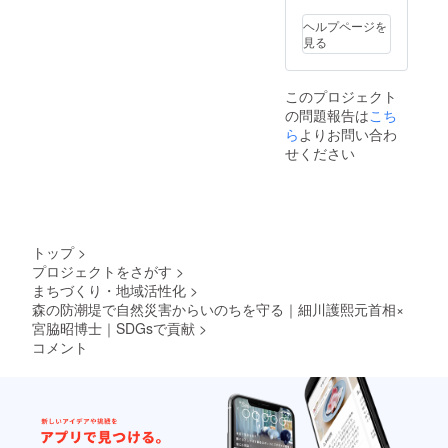
す。お
加、300
さい。
届けま
本ま
HP掲載
ヘルプページを
でお時
で。
先
見る
間をい
（参加
https://
ただき
人数×苗
morino
ますが
木10本
project.
このプロジェクト
予めご
程度の
com/cs
の問題報告は
こち
了承願
植樹が
r#sec0
いま
目安）
4 年次
ら
よりお問い合わ
す。
※スタッ
報告書
せください
フ2名が
例（昨
植え方
年のも
をレク
の）
チャー
https://
しま
morino
す。 ※
project.
トップ
>
植樹区
com/wp
プロジェクトをさがす
>
画まで
/wp-
まちづくり・地域活性化
>
の交通
content
宿泊費
/theme
森の防潮堤で自然災害からいのちを守る｜細川護熙元首相×
はご自
s/gfw/i
宮脇昭博士｜SDGsで貢献
>
身でご
mages/
コメント
負担く
about/r
ださ
05.pdf
い。 ️・
️・単独
年間1万
植樹祭
部を配
を開催
布する
できる