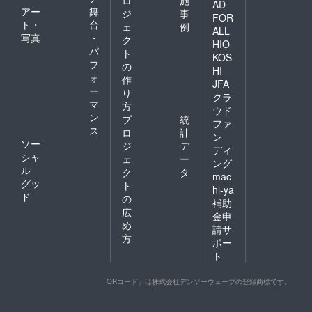
2024年
日とな
AD
アー
舞
ジ
事
9月頃を
りま
FOR
ト・
台
予定し
す。／
ェ
例
ALL
ていま
受領書
写真
・
ク
HIO
す。お
の発送
パ
ト
KOS
届けま
日：
フ
の
でお時
2024年
HI
ォ
作
間をい
9月頃を
JFA
ー
ただき
予定し
り
クラ
ますが
ていま
マ
方
ウド
予めご
す。お
ン
プ
統
ファ
了承願
届けま
ス
ロ
計
いま
でお時
ン
ソー
ジ
デ
す。
間をい
ディ
シャ
ただき
ェ
ー
ング
ますが
ル
ク
タ
mac
予めご
グッ
ト
hi-ya
了承願
ド
の
補助
いま
広
す。
金申
め
請サ
方
ポー
ト
「QRコード」は株式会社デンソーウェーブの登録商標です。