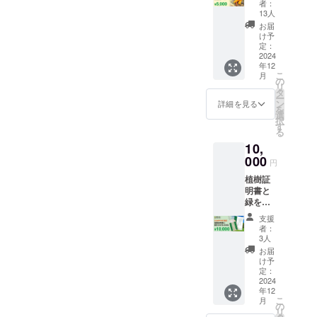
です。
者：
円】 ️お
イラス
13人
礼の
トは、
お届
メール ️
アニ
け予
年次報
メー
定：
告書送
2024
ション
年12
付
作家の
こ
月
（メー
和田洋
の
リ
ル）※1 ️
平氏が
タ
ー
寄付受
描きま
ン
詳細を見る
を
領書
した。 ️
選
択
※2 ※1）
お礼
す
る
2024年
メール ️
10,
12月末
年次報
までに
000
告書送
円
メール
付
植樹証
で差し
（メー
明書と
上げま
ル）※1 ️
緑をみ
す。
寄付受
まもる
※2）寄
領書
支援
木札
付の受
※2 ※1）
者：
【CAM
領日：
2024年
3人
PFIRE
CAMPF
12月末
お届
限定】
IREから
までに
け予
緑を守
実行者
定：
メール
り、
2024
に入金
で差し
年12
木々の
された
上げま
こ
月
健やか
日とな
の
す。
リ
な生長
りま