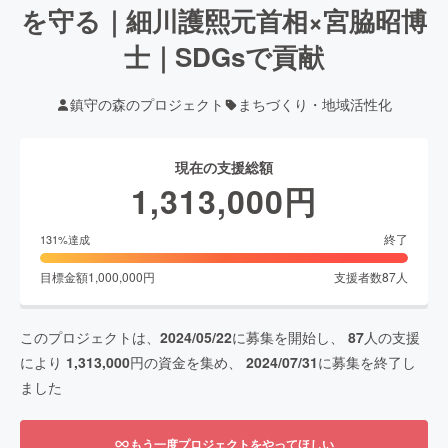
を守る｜細川護熙元首相×宮脇昭博
士｜SDGsで貢献
鎮守の森のプロジェクト
まちづくり・地域活性化
現在の支援総額
1,313,000
円
終了
131
%達成
目標金額
1,000,000
円
支援者数
87
人
このプロジェクトは、
2024/05/22
に募集を開始し、
87
人の支援
により
1,313,000
円の資金を集め、
2024/07/31
に募集を終了し
ました
もう一度プロジェクトをやってほしい