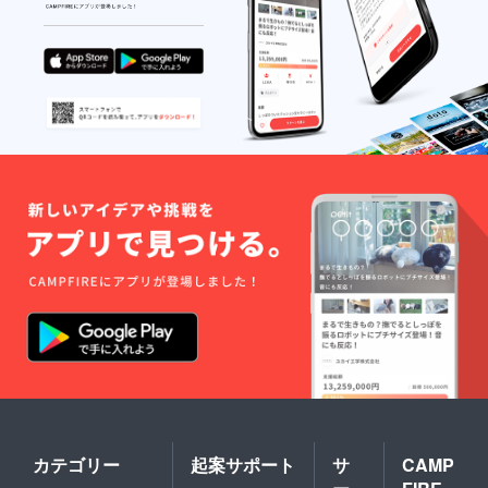
「2024
権利
年次報
（希望
告書」
者の
と「公
み）
式HP」
［場
の協賛
所］
欄にお
「津波
名前掲
からい
載（希
のちを
望者の
守る森
み） ※
の防潮
掲載す
堤づく
るお名
り」を
前を必
進めて
ず「備
いる福
考欄」
島県南
に記載
相馬市
してく
沿岸部
ださ
［実施
い。掲
日］4〜
載不要
10月の
な方は
間で協
備考欄
議（植
に「匿
物の生
名希
長を考
望」と
慮した
記入し
季節）
カテゴリー
起案サポート
サ
CAMP
てくだ
［植樹