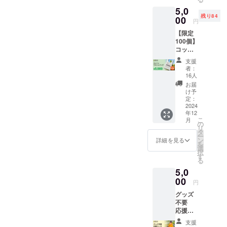
メール
5,0
で差し
残り84
上げま
00
円
す。
【限定
100個】
コット
ンマル
支援
シェ
者：
バッグ ️
16人
コット
お届
ンマル
け予
シェ
定：
バッグ
2024
年12
（W450
こ
月
×H430×
の
リ
D150m
タ
ー
m）植
ン
詳細を見る
を
樹をし
選
択
ている
す
る
子ども
5,0
が大き
くプリ
00
円
ントさ
グッズ
れたオ
不要
リジナ
応援
ルの
コース
バッグ
支援
【5千