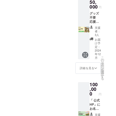
50,
木材を
2024年
め、今
りま
活用し
000
9月頃を
COP26
円
す。／
製作し
予定し
開催都
受領書
グッズ
ている
ていま
市グラ
の発送
不要
ため、
す。お
スゴー
日：
応援
木の色
届けま
他世界
2024年
コース
や木
でお時
で実践
支援
9月頃を
【5万
目、多
間をい
されて
者：
予定し
円】 ️お
少の反
ただき
3人
いま
ていま
礼の
り・
ますが
す。
お届
す。お
メール ️
節・ヤ
予めご
け予
#miyaw
届けま
年次報
ニは個
定：
了承願
akifore
でお時
告書送
2024
性と捉
いま
st 、
間をい
年12
付
えて頂
す。 ※
#tinyfor
ただき
こ
月
（メー
ければ
の
こちら
est など
ますが
リ
ル）※1 ️
幸いで
タ
のリ
のハッ
予めご
ー
寄付受
す。 ️感
ン
ターン
詳細を見る
シュタ
了承願
を
領書
謝状
選
は「お
グは
いま
択
※2 ※1）
（和
す
気持ち
ヨー
す。 ※
る
2024年
紙・サ
応援
ロッパ
写真は
100
12月末
イズ
コース
などの
イメー
までに
,00
W257×
【3千
世界で
ジで
メール
H182m
0
円】」
話題に
円
す。色
で差し
m）、
と同じ
なって
味など
上げま
「 公式
ホル
内容に
いま
実際の
す。
HP」に
ダー
なりま
す。 ️書
ものと
※2）寄
お名前
（国産
す。
籍『九
異なる
付の受
掲載 ️公
ヒノキ
千年の
支援
場合が