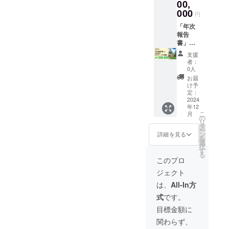
された
https://
記念事
00,
ござい
日とな
morino
業」
ます。
000
円
りま
project.
「環境
す。／
com/cs
教育」
「年次
受領書
r#sec0
「チー
報告
の発送
4 年次
ムビル
書」に
日：
報告書
ディン
お名前
支援
2024年
例（昨
グ」
とロゴ
者：
9月頃を
年のも
「復興
マーク
0人
予定し
の）
支援」
を掲
お届
ていま
https://
等の目
載。 単
け予
す。お
morino
的で、
独植樹
定：
届けま
project.
団体ご
祭を開
2024
年12
でお時
com/wp
とに植
催でき
こ
月
間をい
/wp-
樹祭を
る権利
の
リ
ただき
content
開催す
の他、
タ
ー
ますが
/theme
ること
年間1万
ン
詳細を見る
を
予めご
s/gfw/i
ができ
部を配
選
択
了承願
mages/
ます。
布する
す
る
いま
about/r
️・単独
「2024
このプロ
す。
05.pdf ️
植樹祭
年次報
ジェクト
お礼の
を開催
告書」
メール ️
できる
にロゴ
は、
All-In方
年次報
権利
マーク
式
です。
告書送
（希望
とお名
付
者の
前を掲
目標金額に
（メー
み）
載いた
関わらず、
ル）※1 ️
［場
しま