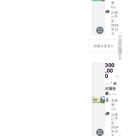
領日：
式HPの
の間伐
森をつ
者：
ござい
CAMPF
協賛欄
材） ️お
0人
くろ
ます。
IREから
にお名
礼の
う！日
お届
※純粋無
実行者
前掲載
メール ️
け予
本から
垢、無
に入金
（希望
年次報
定：
世界
塗装の
された
者の
2024
告書送
へ』藤
木材を
年12
日とな
み） ※
付
原書
活用し
こ
月
りま
掲載す
（メー
の
店 1冊
製作し
リ
す。／
るお名
ル）※1 ️
タ
️お礼の
ている
ー
受領書
前を必
寄付受
ン
詳細を見る
メール ️
ため、
を
の発送
ず「備
領書
選
年次報
木の色
択
日：
考欄」
※2 ※1）
す
告書送
や木
る
2024年
に記載
2024年
付
目、多
300
9月頃を
してく
12月末
（メー
少の反
予定し
ださ
,00
までに
ル）※1 ️
り・
ていま
い。掲
メール
0
寄付受
円
節・ヤ
す。お
載不要
で差し
領書
ニは個
届けま
な方は
・「 年
上げま
※2 ※1）
性と捉
でお時
備考欄
次報告
す。
2024年
えて頂
間をい
に「匿
書」に
※2）寄
12月末
ければ
ただき
名希
お名前
付の受
までに
支援
幸いで
ますが
望」と
掲載。 ️
領日：
メール
者：
す。
予めご
記入し
年間1万
CAMPF
1人
で差し
了承願
てくだ
部を配
IREから
上げま
お届
いま
さい。
布する
実行者
け予
す。
す。 ※
HP掲載
「2024
に入金
定：
※2）寄
こちら
先
年次報
2024
された
付の受
年12
のリ
https://
告書」
日とな
領日：
こ
月