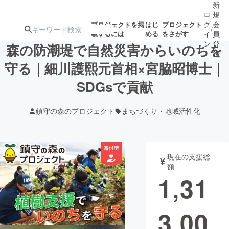
新
ロ
規
グ
会
プロジェクトを掲
はじ
プロジェクト
/
載するには
める
をさがす
イ
員
ン
登
森の防潮堤で自然災害からいのちを
録
守る｜細川護熙元首相×宮脇昭博士｜
SDGsで貢献
人気のプロ
注目のリ
注目の新着プロ
募集終了が近いプ
もうすぐ公開
ジェクト
ターン
ジェクト
ロジェクト
されます
鎮守の森のプロジェクト
まちづくり・地域活性化
アート・写真
音楽
現在の支援総
テクノロジー・ガジェット
ゲーム・サ
額
1,31
映像・映画
書籍・雑誌
3,00
ビジネス・起業
チャレンジ