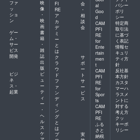
書送付
ださ
ファ
映
FI
会
バシー
al
（メー
い。 ️・
ッ
像
RE
・
ポリ
ル）※1
お礼の
Goo
ショ
・
ア
相
️・寄付
メール
シー
d
ン
映
受領
️・年次
カ
談
特定商
CAM
書 ※2
報告書
画
デ
会
取引法
PFI
※1）
送付
ゲー
書
ミ
に基づ
RE
2024年
（メー
ム・
籍
ー
く表記
for
12月末
ル）※1
サー
・
と
までに
️・寄付
情報セ
Ente
ビス
雑
は
メール
受領
キュリ
rtain
開発
誌
で差し
書 ※2
ク
サ
ティ方
men
上げま
※1）
出
ラ
ポ
針
t
す。
2024年
版
ウ
ー
反社基
CAM
※2）寄
12月末
ビジ
ビ
ド
ト
付の受
までに
本方針
PFI
ネ
ュ
フ
サ
領日：
メール
カスタ
RE
ス・
ー
CAMPF
で差し
ァ
ー
マーハ
for
IREから
上げま
起業
テ
ン
ビ
ラスメ
Spor
実行者
す。
ィ
デ
ス
ントに
ts
に入金
※2）寄
ー
ィ
対する
された
付の受
CAM
・
ン
日とな
領日：
考え方
PFI
ヘ
りま
CAMPF
グ
クッ
RE
す。／
IREから
ル
と
キーポ
ふる
受領書
実行者
ス
は
リシー
さと
の発送
に入金
ケ
プ
実
納税
日：
された
ア
ロ
施