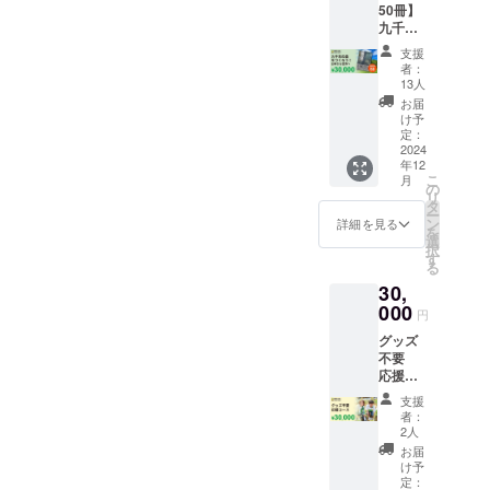
50冊】
上げま
に、願
内容に
九千年
す。
い、見
なりま
の森を
※2）寄
守って
す。
支援
つくろ
付の受
くださ
者：
う！日
領日：
い。 ️植
13人
本から
CAMPF
樹証明
お届
世界へ
IREから
書
け予
「森の
実行者
定：
（W91×
防潮
2024
に入金
H128m
年12
堤」を
された
m）と
こ
月
提唱
日とな
の
緑をみ
リ
し、当
りま
タ
まもる
ー
プロ
す。／
ン
木札
詳細を見る
を
ジェク
受領書
選
（国産
択
トを先
の発送
す
間伐材
る
導した
日：
ヒノキ
30,
宮脇昭
2024年
無垢
博士
000
9月頃を
材・
円
（植物
予定し
W45×H
グッズ
生態学
ていま
70mm
不要
者）の
す。お
）を
応援
歴史が
届けま
セット
コース
詰まっ
でお時
した、
支援
【3万
た1冊
間をい
プロ
者：
円】 ️お
（約710
ただき
2人
ジェク
礼の
ペー
ますが
トオリ
お届
メール ️
ジ）で
予めご
け予
ジナル
年次報
す。
定：
了承願
の応援