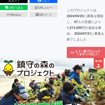
ポスト
シェア
LINEで送る
URLコピー
このプロジェクトは、
埋め込み
QRコード
2024/05/22
に募集を開始
し、
87
人の支援により
1,313,000
円の資金を集
め、
2024/07/31
に募集を
終了しました
もう一度プロジェク
トをやってほしい