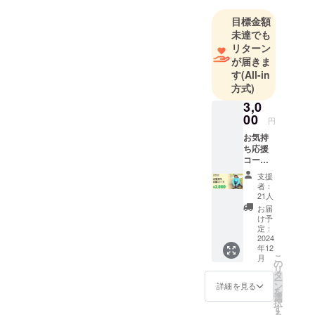
目標金額
未達でも
リターン
が届きま
す
(All-in
方式)
3,0
00
円
お気持
ち応援
コース
【3千
支援
円】 ️お
者：
礼の
21人
メール ️
お届
年次報
け予
告書送
定：
付
2024
年12
（メー
こ
月
ル）※1
の
リ
※1）
タ
ー
2024年
ン
詳細を見る
を
12月末
選
択
までに
す
る