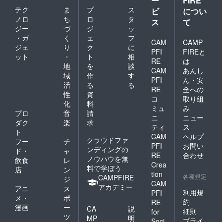
ー
FIRE
さい。
人数と
テク
ま
プ
ス
HP掲載
本数の
ビ
につい
先
目安］
ノロ
ち
ロ
タ
ス
て
https://
上限数
ジー
づ
ジ
ッ
morino
40人参
・ガ
く
ェ
フ
project.
加、300
CAM
CAMP
ジェ
り
ク
に
com/cs
本ま
PFI
FIREと
ット
・
ト
相
r#sec0
で。
RE
は
4 年次
（参加
地
を
談
CAM
あんし
報告書
人数×苗
域
作
す
PFI
ん・安
例（昨
木10本
活
る
る
年のも
程度の
RE
全への
性
資
の）
植樹が
コ
取り組
化
料
https://
目安）
ミュ
み
morino
※スタッ
プロ
音
請
ニ
ニュー
project.
フ2名が
ダク
楽
求
ティ
ス
com/wp
植え方
ト
CAM
ヘルプ
/wp-
をレク
クラウドファ
フー
チ
content
チャー
PFI
お問い
ンディングの
ド・
ャ
/theme
しま
RE
合わせ
ノウハウを無
飲食
レ
s/gfw/i
す。 ※
Crea
料で学ぼう
mages/
植樹区
店
ン
tion
about/r
画まで
各種規定
CAMPFIRE
ジ
CAM
05.pdf
の交通
アカデミー
アニ
ス
️・お礼
宿泊費
利用規
PFI
メ・
ポ
のメー
はご自
約
RE
漫画
ー
ル ️・年
身でご
CA
説
細則
for
次報告
負担く
ツ
MP
明
プライ
Soci