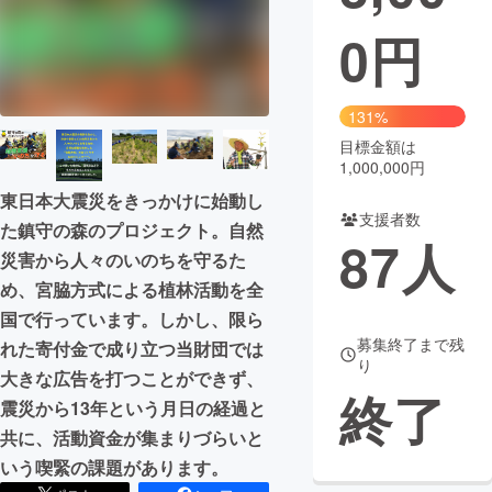
0
円
まちづくり・地域活性化
CAMPFIRE for Social Good
CAMPFIRE Creation
131%
CAMPFIREふるさと納税
machi-ya
コミュニティ
目標金額は
1,000,000円
東日本大震災をきっかけに始動し
支援者数
た鎮守の森のプロジェクト。自然
87
人
災害から人々のいのちを守るた
め、宮脇方式による植林活動を全
国で行っています。しかし、限ら
募集終了まで残
れた寄付金で成り立つ当財団では
り
大きな広告を打つことができず、
終了
震災から13年という月日の経過と
共に、活動資金が集まりづらいと
いう喫緊の課題があります。