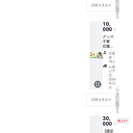
タ
※2）寄
ー
を願
す。／
ン
付の受
詳細を見る
を
い、み
受領書
選
領日：
択
まもる
の発送
す
CAMPF
る
木札。
日：
IREから
10,
苗木が
2024年
実行者
立派な
000
9月頃を
に入金
円
森へと
予定し
された
グッズ
育ち、
ていま
日とな
不要
災害か
す。お
りま
応援
ら未来
届けま
す。／
コース
のいの
でお時
受領書
支援
【1万
ちを
間をい
の発送
者：
円】 ️お
守って
ただき
16人
日：
礼の
くれま
ますが
2024年
お届
メール ️
すよう
予めご
け予
9月頃を
年次報
に。今
定：
了承願
予定し
告書送
2024
日、貴
いま
ていま
年12
付
方の心
す。 ※
す。お
こ
月
（メー
に植
の
こちら
届けま
リ
ル）※1 ️
わった
タ
のリ
でお時
ー
寄付受
木々を
ン
ターン
詳細を見る
間をい
を
領書
この木
選
は「お
ただき
択
※2 ※1）
札を見
す
気持ち
ますが
る
2024年
て思い
応援
予めご
30,
12月末
出し、
コース
了承願
残り37
までに
000
そして
【3千
いま
円
メール
私たち
円】」
す。
【限定
で差し
と共
と同じ