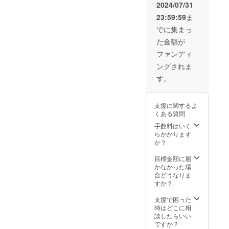
寄付受
所］
す。 ・
2024/07/31
領書
「津波
公式HP
23:59:59
ま
※2 ※1）
からい
と2024
2024年
のちを
年次報
でに集まっ
12月末
守る森
告書の
た金額が
までに
の防潮
協賛欄
メール
堤づく
にお名
ファンディ
で差し
り」を
前掲載
ングされま
上げま
進めて
（希望
す。
いる福
者の
す。
※2）寄
島県南
み） ※
付の受
相馬市
掲載す
領日：
沿岸部
るお名
支援に関するよ
CAMPF
［実施
前を必
くある質問
IREから
日］4〜
ず「備
実行者
10月の
考欄」
手数料はいく
に入金
間で協
に記載
らかかります
された
議（植
してく
か？
日とな
物の生
ださ
りま
長を考
い。掲
目標金額に届
す。／
慮した
載不要
かなかった場
受領書
季節）
な方は
合どうなりま
の発送
［植樹
備考欄
すか？
日：
人数と
に「匿
2024年
本数の
名希
支援で困った
9月頃を
目安］
望」と
時はどこに相
予定し
上限数
記入し
談したらいい
ていま
40人参
てくだ
ですか？