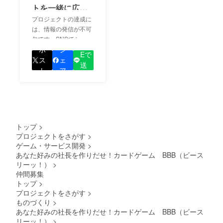
トを一緒に広め
ましょう！
プロジェクトの達成に
は、情報の発信が不可
欠です。SNSでシェア
LIN
をして、あなたが応援
ポ
シ
Eで
しているプロジェクト
ス
ェ
送
の良さを知ってもらい
ト
ア
る
ましょう！
トップ
>
プロジェクトをさがす
>
ゲーム・サービス開発
>
あなた好みの社長を作りだせ！カードゲーム BBB（ビース
リーッ！）
>
仲間募集
トップ
>
プロジェクトをさがす
>
ものづくり
>
あなた好みの社長を作りだせ！カードゲーム BBB（ビース
リーッ！）
>