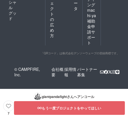
シャ
ェ
ー
ング
ル
ク
タ
mac
グッ
ト
hi-ya
ド
の
補助
広
金申
め
請サ
方
ポー
ト
「QRコード」は株式会社デンソーウェーブの登録商標です。
© CAMPFIRE,
会社概
採用情
パートナー
Inc.
要
報
募集
giantpandafight
さんへアンコール
もう一度プロジェクトをやってほしい
7