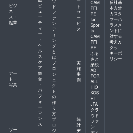
ウ
ー
反社基
CAM
ビジ
ビ
ド
ト
本方針
PFI
ネ
ュ
フ
サ
カスタ
RE
ス・
ー
ァ
ー
マーハ
for
起業
テ
ン
ビ
ラスメ
Spor
ィ
デ
ス
ントに
ts
ー
ィ
対する
CAM
・
ン
考え方
PFI
ヘ
グ
クッ
RE
ル
と
キーポ
ふる
ス
は
リシー
さと
ケ
プ
実
納税
ア
ロ
施
AD
アー
舞
ジ
事
FOR
ト・
台
ェ
例
ALL
写真
・
ク
HIO
パ
ト
KOS
フ
の
HI
ォ
作
JFA
ー
り
クラ
マ
方
ウド
ン
プ
統
ファ
ス
ロ
計
ン
ソー
ジ
デ
ディ