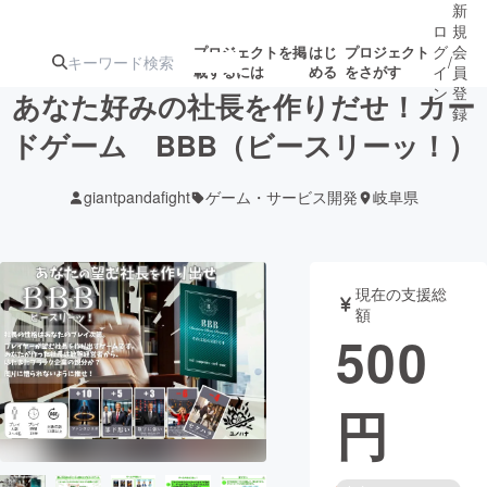
新
ロ
規
グ
会
プロジェクトを掲
はじ
プロジェクト
/
載するには
める
をさがす
イ
員
ン
登
あなた好みの社長を作りだせ！カー
録
ドゲーム BBB（ビースリーッ！）
人気のプロ
注目のリ
注目の新着プロ
募集終了が近いプ
もうすぐ公開
giantpandafight
ゲーム・サービス開発
岐阜県
ジェクト
ターン
ジェクト
ロジェクト
されます
アート・写真
音楽
現在の支援総
額
500
テクノロジー・ガジェット
ゲーム・サ
円
映像・映画
書籍・雑誌
ビジネス・起業
チャレンジ