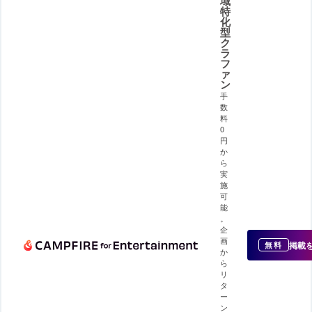
域
特
化
型
ク
ラ
フ
ァ
ン
手
数
料
0
円
か
ら
実
施
可
能
。
企
画
掲載
無料
か
ら
リ
タ
ー
ン