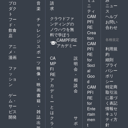
ミュ
み
プロ
音
請
ニ
ニュー
ダク
楽
求
ティ
ス
ト
CAM
ヘルプ
クラウドファ
フー
チ
PFI
お問い
ンディングの
ド・
ャ
RE
合わせ
ノウハウを無
飲食
レ
Crea
料で学ぼう
店
ン
tion
各種規定
CAMPFIRE
ジ
CAM
アカデミー
アニ
ス
利用規
PFI
メ・
ポ
約
RE
漫画
ー
CA
説
細則
for
ツ
MP
明
プライ
Soci
ファ
映
FI
会
バシー
al
ッ
像
RE
・
ポリ
Goo
ショ
・
ア
相
シー
d
ン
映
カ
談
特定商
CAM
画
デ
会
取引法
PFI
ゲー
書
ミ
に基づ
RE
ム・
籍
ー
く表記
for
サー
・
と
情報セ
Ente
ビス
雑
は
キュリ
rtain
開発
誌
ク
サ
ティ方
men
出
ラ
ポ
針
t
版