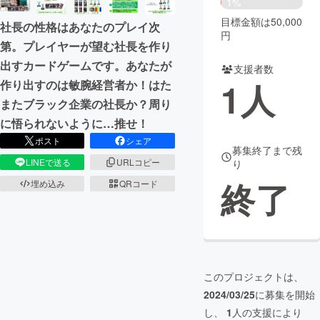
1%
目標金額は50,000
社長の性格はあなたのプレイ次
まちづくり・地域活性化
円
第。プレイヤーが望む社長を作り
出すカードゲームです。あなたが
支援者数
CAMPFIRE for Social Good
CAMPFIRE Creation
1
人
作り出すのは敏腕経営者か！はた
CAMPFIREふるさと納税
machi-ya
コミュニティ
またブラック企業の社長か？周り
に悟られないように…推せ！
ポスト
シェア
募集終了まで残
LINEで送る
URLコピー
り
終了
埋め込み
QRコード
このプロジェクトは、
2024/03/25
に募集を開始
し、
1
人の支援により