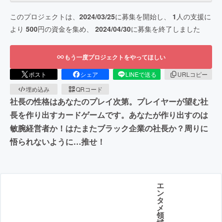
このプロジェクトは、
2024/03/25
に募集を開始し、
1
人の支援に
より
500
円の資金を集め、
2024/04/30
に募集を終了しました
もう一度プロジェクトをやってほしい
ポスト
シェア
LINEで送る
URLコピー
埋め込み
QRコード
社長の性格はあなたのプレイ次第。プレイヤーが望む社
長を作り出すカードゲームです。あなたが作り出すのは
敏腕経営者か！はたまたブラック企業の社長か？周りに
悟られないように…推せ！
エ
ン
タ
メ
領