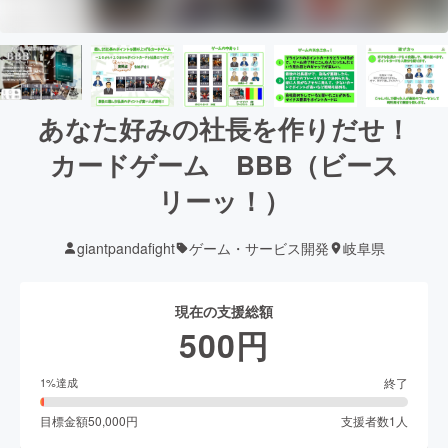
あなた好みの社長を作りだせ！
カードゲーム BBB（ビース
リーッ！）
giantpandafight
ゲーム・サービス開発
岐阜県
現在の支援総額
500
円
終了
1
%達成
目標金額
50,000
円
支援者数
1
人