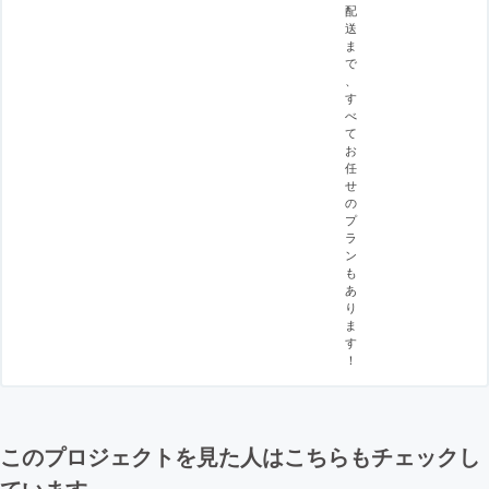
配
送
ま
で
、
す
べ
て
お
任
せ
の
プ
ラ
ン
も
あ
り
ま
す
！
このプロジェクトを見た人はこちらもチェックし
ています